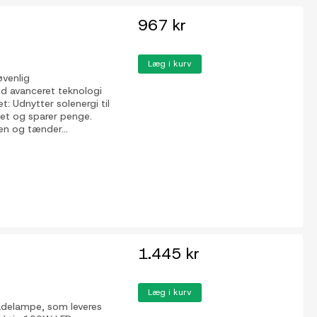
967 kr
Læg i kurv
øvenlig
ed avanceret teknologi
t: Udnytter solenergi til
get og sparer penge.
n og tænder...
1.445 kr
Læg i kurv
adelampe, som leveres