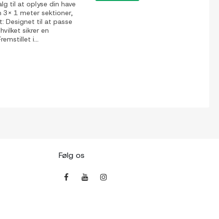
g til at oplyse din have
m 3x 1 meter sektioner,
: Designet til at passe
ilket sikrer en
mstillet i...
Følg os