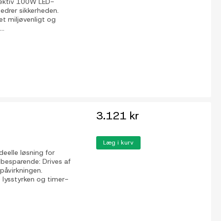
ffektiv 100W LED-
bedrer sikkerheden.
et miljøvenligt og
..
3.121 kr
Læg i kurv
eelle løsning for
ibesparende: Drives af
øpåvirkningen.
e lysstyrken og timer-