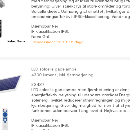
med fjernbetjening og er ideel til udendørs brug.E
belysning: Giver stærkt lys til store områder og for
Solcelle drevet: Uafhængig af elnettet, hvilket gør d
omkostningseffektivt. IP65-klassificering: Vand- og.
Dæmpbar
Nej
IP klassifikation
IP65
Farve
Grå
Kulør:
Neutral
Sendes inden for 13-15 dage
LED solcelle gadelampe
4300 lumens, inkl. fjernbetjening
32427
LED solcelle gadelampe med fjernbetjening er den id
energieffektiv belysning til udendørs områder.Energ
solenergi, hvilket reducerer strømregningen og milj
Fjernbetjening: Giver dig mulighed for nemt at styr
funktionen uden besvær. Lang levetid: Højkvalitets...
Dæmpbar
Nej
IP klassifikation
IP65