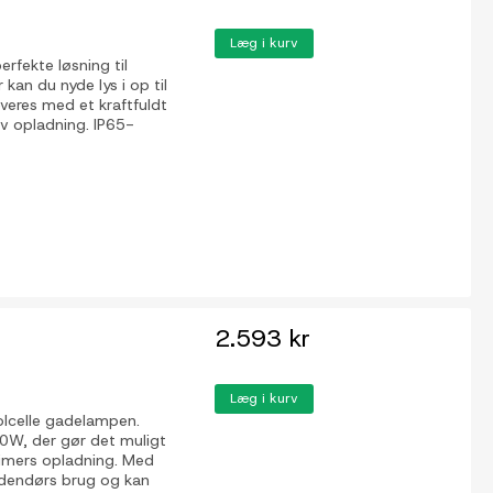
Læg i kurv
fekte løsning til
an du nyde lys i op til
veres med et kraftfuldt
iv opladning. IP65-
2.593 kr
Læg i kurv
lcelle gadelampen.
0W, der gør det muligt
timers opladning. Med
 udendørs brug og kan