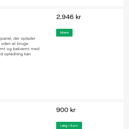
2.946 kr
Mere
panel, der oplader
p uden at bruge
e nemt og bekvemt med
uld opladning kan
900 kr
Læg i kurv