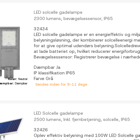
LED solcelle gadelampe
2300 lumens, bevægelsessensor, IP65
32434
LED solcelle gadelampe er en energieffektiv og milj
belysningsløsning, der kombinerer solcelleenergi m
for at give optimal udendørs belysning.Solcelledreve
at lade batteriet op, hvilket reducerer energiforbru
Bevægelsessensor: Registrerer bevægelse i nærhede
Dæmpbar
Ja
IP klassifikation
IP65
Farve
Grå
Kulør:
Neutral
æmpbar:
Dæmpbar
Sendes inden for 9-11 dage
LED Solcelle gadelampe
2500 lumens, Inkl. fjernbetjening, solcelle, IP65
32426
Oplev effektiv belysning med 100W LED Solcelle g