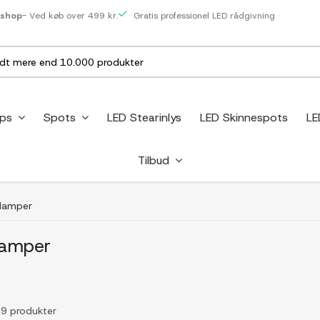
eshop
- Ved køb over 499 kr.
Gratis professionel LED rådgivning
ips
Spots
LED Stearinlys
LED Skinnespots
LE
Tilbud
elamper
lamper
f 9 produkter