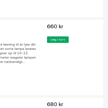
660 kr
Læg i kurv
løsning til at lyse din
Den sorte lampe leveres
giver op til 10-12
 meter reagerer lampen
r nødvendigt....
680 kr