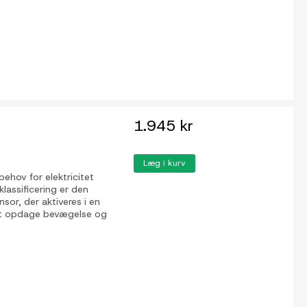
1.945 kr
Læg i kurv
ehov for elektricitet
lassificering er den
sor, der aktiveres i en
 at opdage bevægelse og