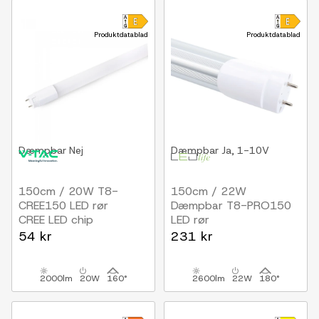
Produktdatablad
Produktdatablad
Dæmpbar
Nej
Dæmpbar
Ja, 1-10V
150cm / 20W T8-
150cm / 22W
CREE150 LED rør
Dæmpbar T8-PRO150
CREE LED chip
LED rør
1-10V dæmpbar
54 kr
231 kr
2000lm
20W
160°
2600lm
22W
180°