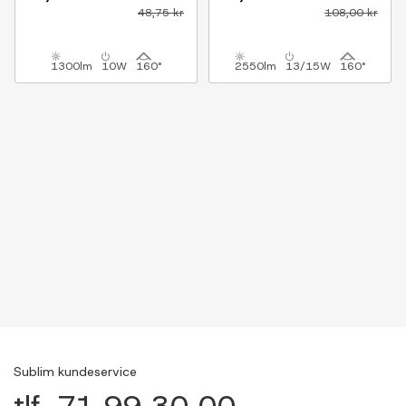
48,75 kr
108,00 kr
1300lm
10W
160°
2550lm
13/15W
160°
Sublim kundeservice