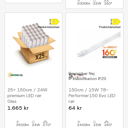
2000lm
22W
160°
Produktdatablad
Produktdatablad
Dæmpbar
Nej
IP klassifikation
IP20
25x 150cm / 24W
150cm / 15W T8-
premium LED rør
Performer150 Evo LED
Glas
rør
160lm/W
1.665 kr
64 kr
3500lm
24W
270°
2400lm
15W
160°