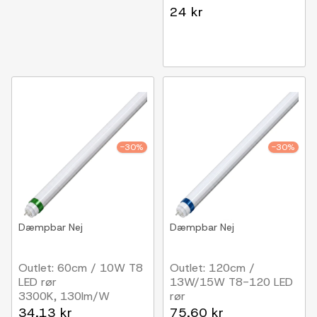
24 kr
-30%
-30%
Dæmpbar
Nej
Dæmpbar
Nej
Outlet: 60cm / 10W T8
Outlet: 120cm /
LED rør
13W/15W T8-120 LED
3300K, 130lm/W
rør
3300K, 170lm/W
34,13 kr
75,60 kr