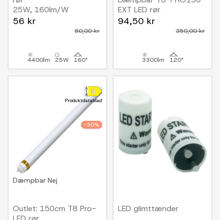
25W, 160lm/W
EXT LED rør
Ekstern driver, 1-10V
56 kr
94,50 kr
dæmpbar
80,00 kr
350,00 kr
4400lm
25W
160°
3300lm
120°
Produktdatablad
-30%
Dæmpbar
Nej
Outlet: 150cm T8 Pro-
LED glimttænder
LED rør