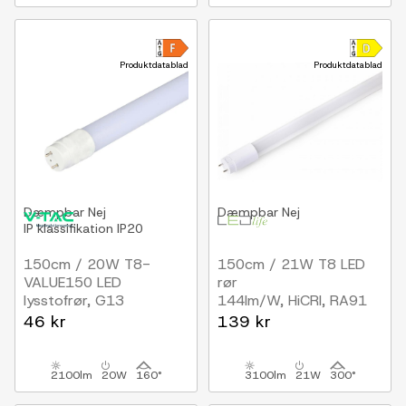
Produktdatablad
Produktdatablad
Dæmpbar
Nej
Dæmpbar
Nej
IP klassifikation
IP20
150cm / 20W T8-
150cm / 21W T8 LED
VALUE150 LED
rør
lysstofrør, G13
144lm/W, HiCRI, RA91
46 kr
139 kr
2100lm
20W
160°
3100lm
21W
300°