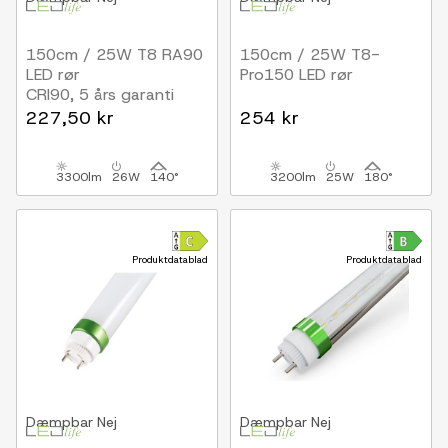
150cm / 25W T8 RA90
150cm / 25W T8-
LED rør
Pro150 LED rør
CRI90, 5 års garanti
227,50 kr
254 kr
3300lm
26W
140°
3200lm
25W
180°
Produktdatablad
Produktdatablad
Dæmpbar
Nej
Dæmpbar
Nej