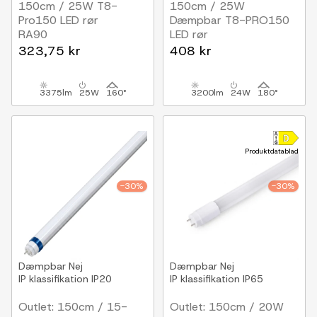
150cm / 25W T8-
150cm / 25W
Pro150 LED rør
Dæmpbar T8-PRO150
RA90
LED rør
1-10V dæmpbar
323,75 kr
408 kr
3375lm
25W
160°
3200lm
24W
180°
Produktdatablad
-30%
-30%
Dæmpbar
Nej
Dæmpbar
Nej
IP klassifikation
IP20
IP klassifikation
IP65
Outlet: 150cm / 15-
Outlet: 150cm / 20W