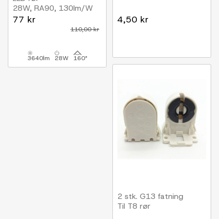
28W, RA90, 130lm/W
77 kr
4,50 kr
110,00 kr
3640lm
28W
160°
2 stk. G13 fatning
Til T8 rør