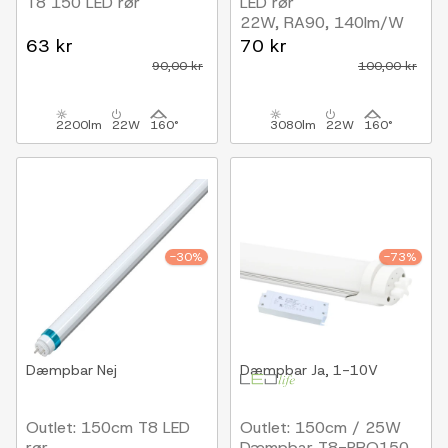
T8 150 LED rør
LED rør
22W, RA90, 140lm/W
63 kr
70 kr
90,00 kr
100,00 kr
2200lm
22W
160°
3080lm
22W
160°
-30%
-73%
Dæmpbar
Nej
Dæmpbar
Ja, 1-10V
Outlet: 150cm T8 LED
Outlet: 150cm / 25W
rør
Dæmpbar T8-PRO150