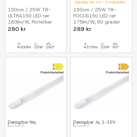
Sendes om 1½ - 2 måneder
150cm / 25W T8-
150cm / 25W T8-
ULTRA150 LED rør
FOCUS150 LED rør
160lm/W, Roterbar
175lm/W, 60 grader
fatning
spredning
280 kr
289 kr
4000lm
25W
160°
4375lm
25W
60°
Produktdatablad
Produktdatablad
Dæmpbar
Nej
Dæmpbar
Ja, 1-10V