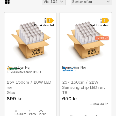
Produktdatablad
Produktdatablad
-700 kr
Dæmpbar
Nej
Dæmpbar
Nej
IP klassifikation
IP20
25x 150cm / 20W LED
25x 150cm / 22W
rør
Samsung chip LED rør,
Glas
T8
4000K, 5 års
899 kr
650 kr
producentgaranti
1.350,00 kr
2400lm
20W
270°