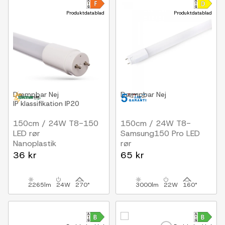
Produktdatablad
Produktdatablad
Dæmpbar
Nej
Dæmpbar
Nej
IP klassifikation
IP20
150cm / 24W T8-150
150cm / 24W T8-
LED rør
Samsung150 Pro LED
Nanoplastik
rør
Samsung LED chip
36 kr
65 kr
2265lm
24W
270°
3000lm
22W
160°