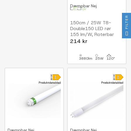
Dæmpbar
Nej
FILTER
150cm / 25W T8-
Double150 LED rør
155 lm/W, Roterbar
fatning, input i begge
214 kr
ender
3880lm
25W
120°
Produktdatablad
Produktdatablad
Dæmpbar
Nej
Dæmpbar
Nej