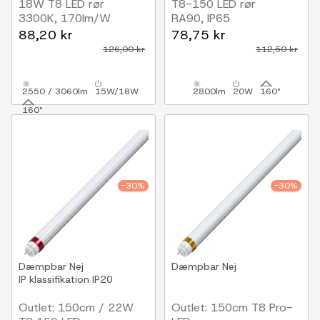
18W T8 LED rør
T8-150 LED rør
3300K, 170lm/W
RA90, IP65
88,20 kr
78,75 kr
126,00 kr
112,50 kr
2550 / 3060lm
15W/18W
2800lm
20W
160°
160°
-30%
-30%
Dæmpbar
Nej
Dæmpbar
Nej
IP klassifikation
IP20
Outlet: 150cm / 22W
Outlet: 150cm T8 Pro-