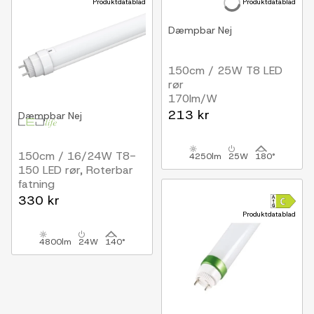
Produktdatablad
Produktdatablad
Dæmpbar
Nej
150cm / 25W T8 LED
rør
170lm/W
213 kr
Dæmpbar
Nej
150cm / 16/24W T8-
4250lm
25W
180°
150 LED rør, Roterbar
fatning
200lm/W, Flicker free
330 kr
Produktdatablad
4800lm
24W
140°