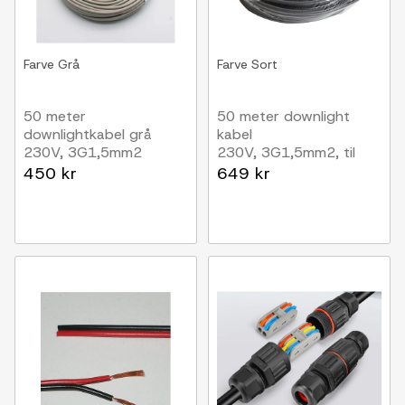
Farve
Grå
Farve
Sort
50 meter
50 meter downlight
downlightkabel grå
kabel
230V, 3G1,5mm2
230V, 3G1,5mm2, til
indbygning, 90 grader
450 kr
649 kr