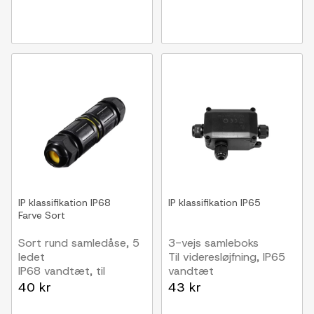
IP klassifikation
IP68
IP klassifikation
IP65
Farve
Sort
Sort rund samledåse, 5
3-vejs samleboks
ledet
Til videresløjfning, IP65
IP68 vandtæt, til
vandtæt
samling af ledninger,
40 kr
43 kr
Ø4-14mm kabel