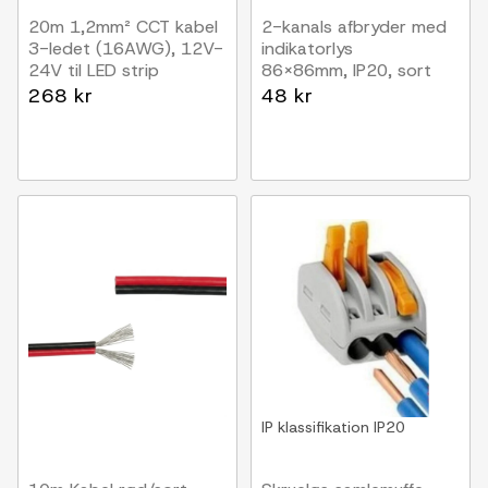
20m 1,2mm² CCT kabel
2-kanals afbryder med
3-ledet (16AWG), 12V-
indikatorlys
24V til LED strip
86x86mm, IP20, sort
268 kr
48 kr
IP klassifikation
IP20