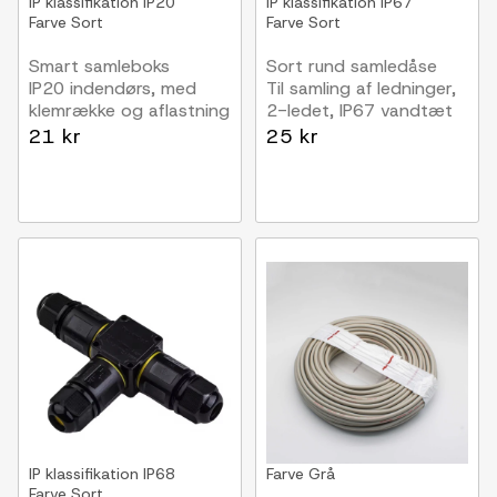
IP klassifikation
IP20
IP klassifikation
IP67
Farve
Sort
Farve
Sort
Smart samleboks
Sort rund samledåse
IP20 indendørs, med
Til samling af ledninger,
klemrække og aflastning
2-ledet, IP67 vandtæt
21 kr
25 kr
IP klassifikation
IP68
Farve
Grå
Farve
Sort