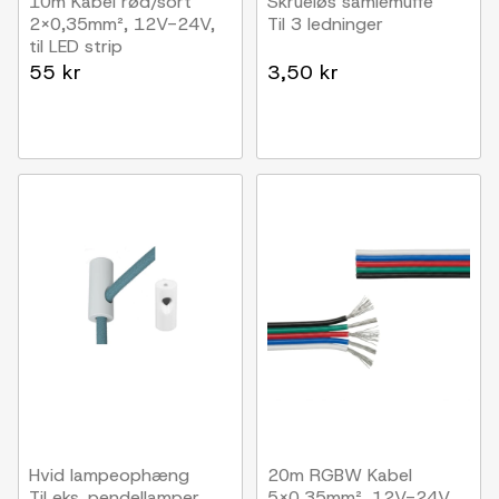
10m Kabel rød/sort
Skrueløs samlemuffe
2x0,35mm², 12V-24V,
Til 3 ledninger
til LED strip
55 kr
3,50 kr
Hvid lampeophæng
20m RGBW Kabel
Til eks. pendellamper
5x0,35mm², 12V-24V,