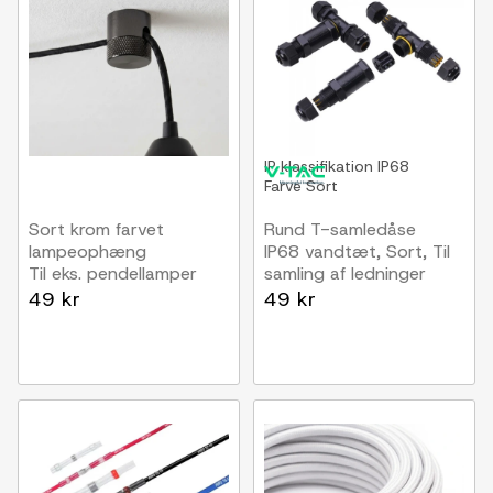
IP klassifikation
IP68
Farve
Sort
Sort krom farvet
Rund T-samledåse
lampeophæng
IP68 vandtæt, Sort, Til
Til eks. pendellamper
samling af ledninger
49 kr
49 kr