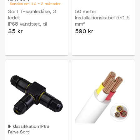
Sendes om 1½ - 2 måneder
Sort T-samledåse, 3
50 meter
ledet
Installationskabel 5x1,5
IP68 vandtæt, til
mm²
samling af ledninger,
35 kr
590 kr
Ø6-11mm kabel
IP klassifikation
IP68
Farve
Sort