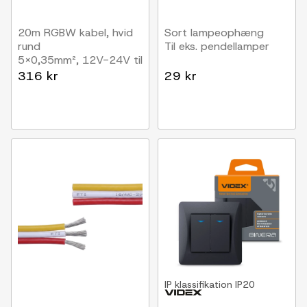
20m RGBW kabel, hvid
Sort lampeophæng
rund
Til eks. pendellamper
5x0,35mm², 12V-24V til
LED strip
316 kr
29 kr
IP klassifikation
IP20