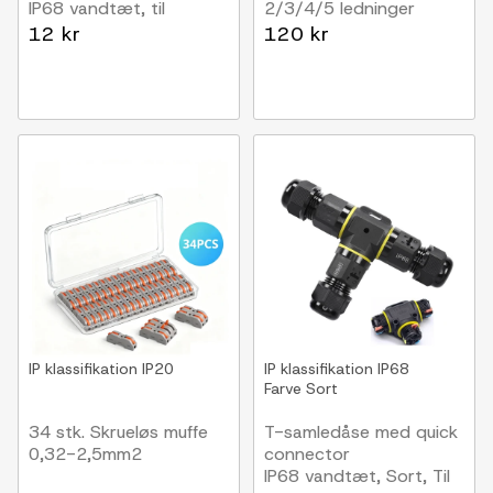
IP68 vandtæt, til
2/3/4/5 ledninger
samling af ledninger,
12 kr
120 kr
Ø6-11mm kabel
IP klassifikation
IP20
IP klassifikation
IP68
Farve
Sort
34 stk. Skrueløs muffe
T-samledåse med quick
0,32-2,5mm2
connector
IP68 vandtæt, Sort, Til