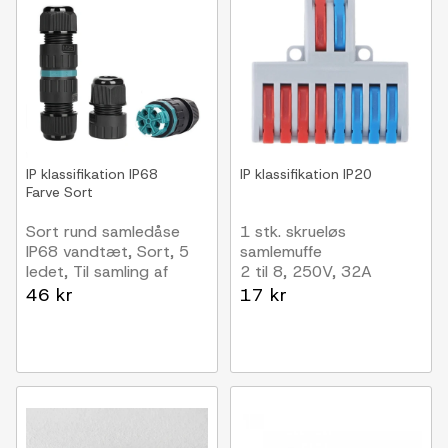
IP klassifikation
IP68
IP klassifikation
IP20
Farve
Sort
Sort rund samledåse
1 stk. skrueløs
IP68 vandtæt, Sort, 5
samlemuffe
ledet, Til samling af
2 til 8, 250V, 32A
ledninger, DALI/1-10V
46 kr
17 kr
dæmp