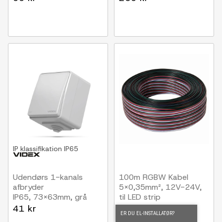
IP klassifikation
IP65
Udendørs 1-kanals
100m RGBW Kabel
afbryder
5x0,35mm², 12V-24V,
IP65, 73x63mm, grå
til LED strip
41 kr
939 kr
ER DU EL-INSTALLATØR?