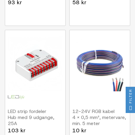
samling af ledninger, 3-
93 kr
58 kr
ledet
FILTER
LED strip fordeler
12-24V RGB kabel
Hub med 9 udgange,
4 x 0,5 mm², metervare,
25A
min. 5 meter
103 kr
10 kr