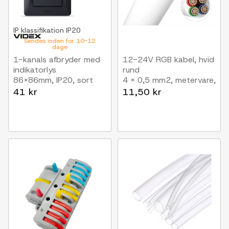
IP klassifikation
IP20
Sendes inden for 10-12
dage
1-kanals afbryder med
12-24V RGB kabel, hvid
indikatorlys
rund
86x86mm, IP20, sort
4 x 0,5 mm2, metervare,
min. 5 meter
41 kr
11,50 kr