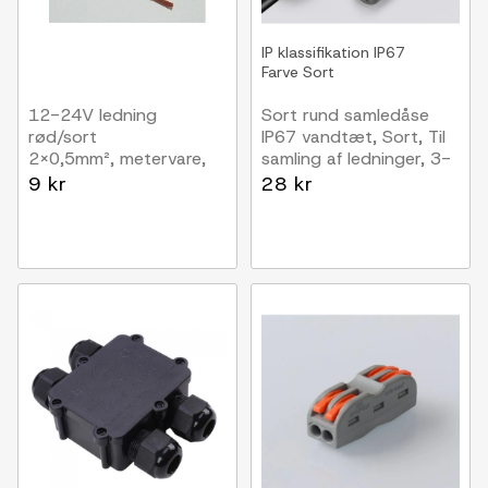
IP klassifikation
IP67
Farve
Sort
12-24V ledning
Sort rund samledåse
rød/sort
IP67 vandtæt, Sort, Til
2x0,5mm², metervare,
samling af ledninger, 3-
min. 5 meter
ledet
9 kr
28 kr