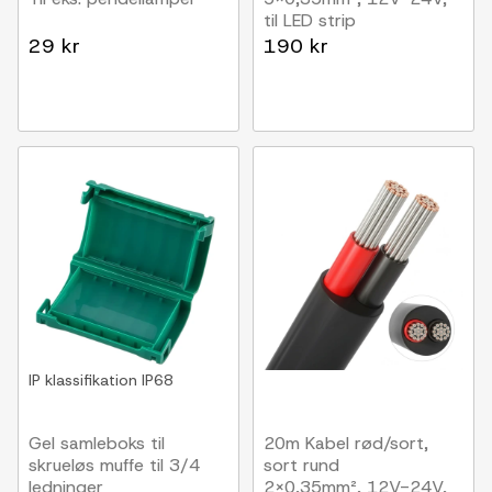
til LED strip
29 kr
190 kr
IP klassifikation
IP68
Gel samleboks til
20m Kabel rød/sort,
skrueløs muffe til 3/4
sort rund
ledninger
2x0,35mm², 12V-24V,