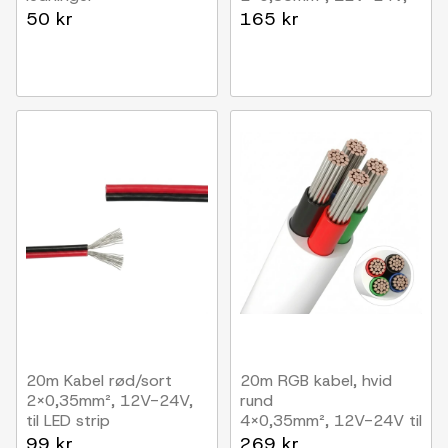
IP68 vandtæt
til LED strip
50 kr
165 kr
20m Kabel rød/sort
20m RGB kabel, hvid
2x0,35mm², 12V-24V,
rund
til LED strip
4x0,35mm², 12V-24V til
LED strip
99 kr
269 kr