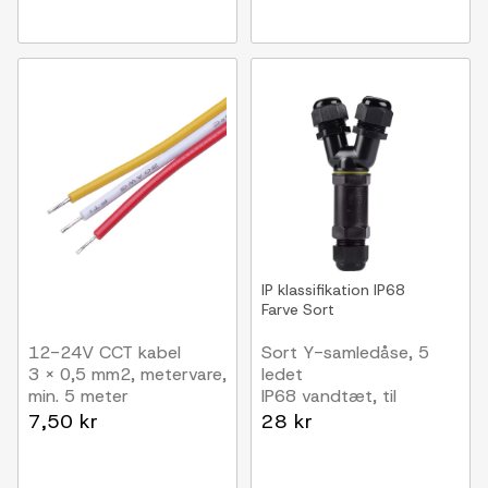
IP klassifikation
IP68
Farve
Sort
12-24V CCT kabel
Sort Y-samledåse, 5
3 x 0,5 mm2, metervare,
ledet
min. 5 meter
IP68 vandtæt, til
samling af ledninger,
7,50 kr
28 kr
Ø8-12mm kabel