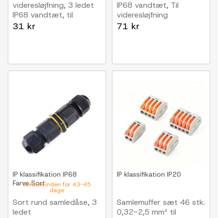
videresløjfning, 3 ledet
IP68 vandtæt, Til
IP68 vandtæt, til
videresløjfning
samling af ledninger,
31 kr
71 kr
Ø4-8mm kabel
IP klassifikation
IP68
IP klassifikation
IP20
Farve
Sort
Sendes inden for 43-45
dage
Sort rund samledåse, 3
Samlemuffer sæt 46 stk.
ledet
0,32-2,5 mm² til