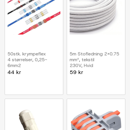
50stk. krympeflex
5m Stofledning 2x0.75
4 størrelser, 0,25-
mm², tekstil
6mm2
230V, Hvid
44 kr
59 kr