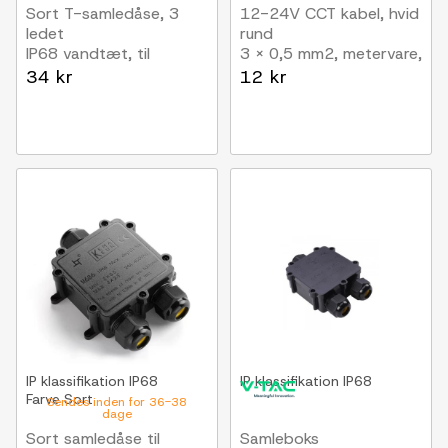
Sort T-samledåse, 3
12-24V CCT kabel, hvid
ledet
rund
IP68 vandtæt, til
3 x 0,5 mm2, metervare,
samling af ledninger,
min. 5 meter
34 kr
12 kr
Ø4-8mm kabel
IP klassifikation
IP68
IP klassifikation
IP68
Farve
Sort
Sendes inden for 36-38
dage
Sort samledåse til
Samleboks