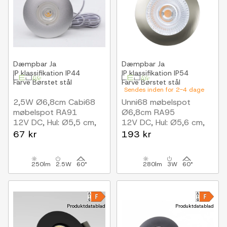
Dæmpbar
Ja
Dæmpbar
Ja
IP klassifikation
IP44
IP klassifikation
IP54
Farve
Børstet stål
Farve
Børstet stål
Sendes inden for 2-4 dage
2,5W Ø6,8cm Cabi68
Unni68 møbelspot
møbelspot RA91
Ø6,8cm RA95
12V DC, Hul: Ø5,5 cm,
12V DC, Hul: Ø5,6 cm,
Mål: Ø6,8 cm, Børstet
Mål: Ø6,8 cm, Børstet
67 kr
193 kr
stål
stål
250lm
2.5W
60°
280lm
3W
60°
Produktdatablad
Produktdatablad