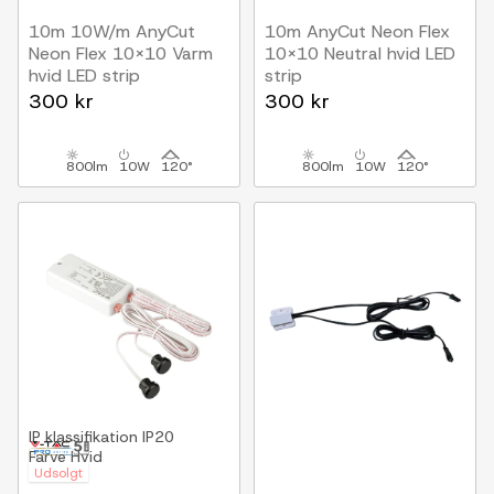
10m 10W/m AnyCut
10m AnyCut Neon Flex
Neon Flex 10x10 Varm
10x10 Neutral hvid LED
hvid LED strip
strip
24V DC, Ingen
10W/m, 24V, Ingen
300 kr
300 kr
klippeafstand
klippeafstand
800lm
10W
120°
800lm
10W
120°
IP klassifikation
IP20
Farve
Hvid
Udsolgt