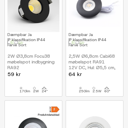
Dæmpbar
Ja
Dæmpbar
Ja
IP klassifikation
IP44
IP klassifikation
IP44
Farve
Sort
Farve
Sort
2W Ø3,8cm Focu38
2,5W Ø6,8cm Cabi68
møbelspot indbygning
møbelspot RA91
RA92
12V DC, Hul: Ø5,5 cm,
12V DC, Hul: Ø3,5 cm,
Mål: Ø6,8 cm, Sort
59 kr
64 kr
Mål: Ø3,8 cm, Sort
170lm
2W
24°
250lm
2.5W
60°
Produktdatablad