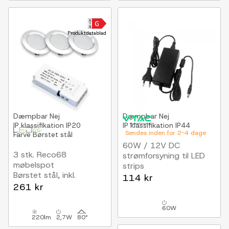
Produktdatablad
Dæmpbar
Nej
Dæmpbar
Nej
IP klassifikation
IP20
IP klassifikation
IP44
Sendes inden for 2-4 dage
Farve
Børstet stål
60W / 12V DC
3 stk. Reco68
strømforsyning til LED
møbelspot
strips
Børstet stål, inkl.
5A, IP44 vådrum
114 kr
strømforsyning
261 kr
60W
220lm
2,7W
80°