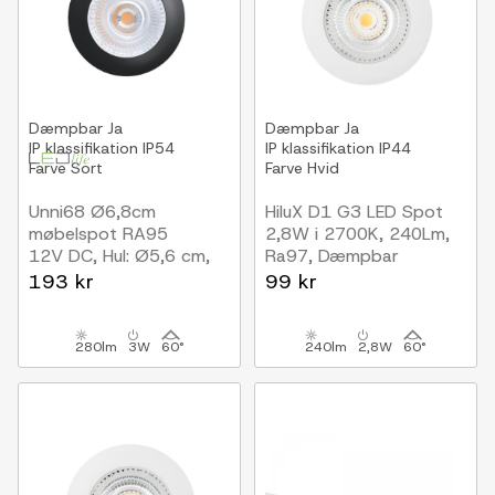
Dæmpbar
Ja
Dæmpbar
Ja
IP klassifikation
IP54
IP klassifikation
IP44
Farve
Sort
Farve
Hvid
Unni68 Ø6,8cm
HiluX D1 G3 LED Spot
møbelspot RA95
2,8W i 2700K, 240Lm,
12V DC, Hul: Ø5,6 cm,
Ra97, Dæmpbar
Mål: Ø6,8 cm, Sort
Hvid
193 kr
99 kr
280lm
3W
60°
240lm
2,8W
60°