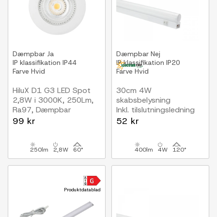
Dæmpbar
Ja
Dæmpbar
Nej
IP klassifikation
IP44
IP klassifikation
IP20
Farve
Hvid
Farve
Hvid
HiluX D1 G3 LED Spot
30cm 4W
2,8W i 3000K, 250Lm,
skabsbelysning
Ra97, Dæmpbar
Inkl. tilslutningsledning
Hvid
99 kr
52 kr
250lm
2,8W
60°
400lm
4W
120°
Produktdatablad