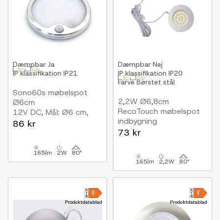
Dæmpbar
Ja
Dæmpbar
Nej
IP klassifikation
IP21
IP klassifikation
IP20
Farve
Børstet stål
Sono60s møbelspot
2,2W Ø6,8cm
Ø6cm
RecoTouch møbelspot
12V DC, Mål: Ø6 cm,
indbygning
Påbygning, sensor,
86 kr
12V DC, Hul: Ø6 cm,
børstet stål
73 kr
Mål: Ø6,8 cm, Touch,
børstet stål
165lm
2W
80°
165lm
2,2W
80°
Produktdatablad
Produktdatablad