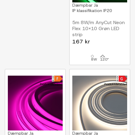
Dæmpbar
Ja
IP klassifikation
IP20
5m 8W/m AnyCut Neon
Flex 10x10 Grøn LED
strip
12V DC, Ingen
167 kr
klippeafstand
8W
120°
Produktdatablad
Produktdatablad
Dæmpbar
Ja
Dæmpbar
Ja