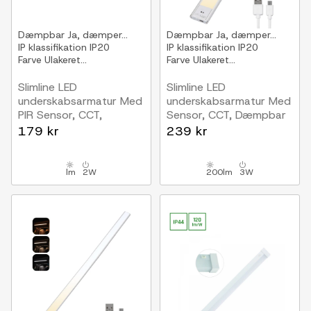
Dæmpbar
Ja, dæmper...
Dæmpbar
Ja, dæmper...
IP klassifikation
IP20
IP klassifikation
IP20
Farve
Ulakeret...
Farve
Ulakeret...
Slimline LED
Slimline LED
underskabsarmatur Med
underskabsarmatur Med
PIR Sensor, CCT,
Sensor, CCT, Dæmpbar
Dæmpbar
600 mm
179 kr
239 kr
400 mm
lm
2W
200lm
3W