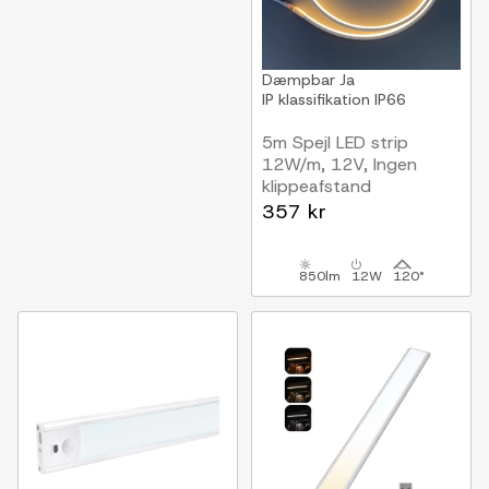
Dæmpbar
Ja
IP klassifikation
IP66
5m Spejl LED strip
12W/m, 12V, Ingen
klippeafstand
357 kr
850lm
12W
120°