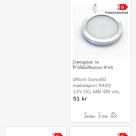
Produktdatablad
Dæmpbar
Ja
IP klassifikation
IP44
Ø6cm Sono60
møbelspot RA92
12V DC, Mål: Ø6 cm,
Påbygning,
51 kr
Skabsbelysning, børstet
stål
180lm
2.5W
80°