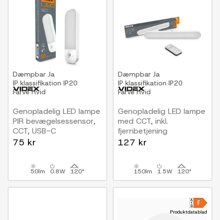
Dæmpbar
Ja
Dæmpbar
Ja
IP klassifikation
IP20
IP klassifikation
IP20
Farve
Hvid
Farve
Hvid
Genopladelig LED lampe
Genopladelig LED lampe
PIR bevægelsessensor,
med CCT, inkl.
CCT, USB-C
fjernbetjening
75 kr
127 kr
50lm
0.8W
120°
150lm
1.5W
120°
Produktdatablad