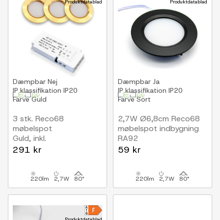
Produktdatablad
Produktdatablad
Dæmpbar
Nej
Dæmpbar
Ja
IP klassifikation
IP20
IP klassifikation
IP20
Farve
Guld
Farve
Sort
3 stk. Reco68
2,7W Ø6,8cm Reco68
møbelspot
møbelspot indbygning
Guld, inkl.
RA92
strømforsyning
12V DC, Hul: Ø5,5 cm,
291 kr
59 kr
Mål: Ø6,8 cm, Sort
220lm
2,7W
80°
220lm
2,7W
80°
Produktdatablad