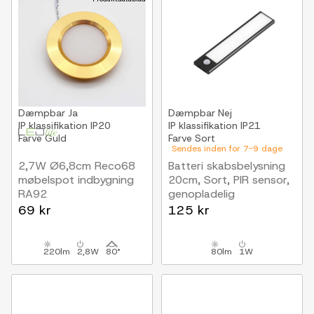
Dæmpbar
Ja
Dæmpbar
Nej
IP klassifikation
IP20
IP klassifikation
IP21
Farve
Guld
Farve
Sort
Sendes inden for 7-9 dage
2,7W Ø6,8cm Reco68
Batteri skabsbelysning
møbelspot indbygning
20cm, Sort, PIR sensor,
RA92
genopladelig
12V DC, Hul: Ø5,5 cm,
69 kr
125 kr
Mål: Ø6,8 cm, Guld
220lm
2,8W
80°
80lm
1W