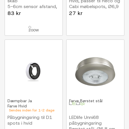
skab
Hvid, passer til Reco og
5-6cm sensor afstand,
Cabi møbelspots, Ø6,9
PIR, max: 200W LED
cm
83 kr
27 kr
200W
Dæmpbar
Ja
Farve
Børstet stål
Farve
Hvid
Sendes inden for 1-2 dage
Påbygningsring til D1
LEDlife Unni68
spots i hvid
påbygningsring
Børstet stål, Ø6,8 cm