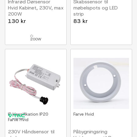
Infrarød Dørsensor
Skabssensor til
Hvid Kabinet, 230V, max
møbelspots og LED
200W
strip
12V (60W), 24V
130 kr
83 kr
(120W)
200W
IP klassifikation
IP20
Farve
Hvid
Farve
Hvid
230V Håndsensor til
Påbygningsring