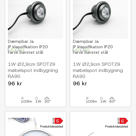
Dæmpbar
Ja
Dæmpbar
Ja
IP klassifikation
IP20
IP klassifikation
IP20
Farve
Børstet stål
Farve
Børstet stål
1W Ø2,9cm SPOT29
1W Ø2,9cm SPOT29
møbelspot indbygning
møbelspot indbygning
RA90
RA90
12V DC, Hul: Ø2 cm,
12V DC, Hul: Ø2 cm,
96 kr
96 kr
Mål: Ø2,9 cm, Børstet
Mål: Ø2,9 cm, Børstet
stål
stål
100lm
1W
30°
100lm
1W
60°
Produktdatablad
Produktdatablad