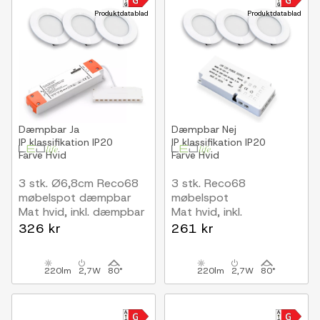
Produktdatablad
Produktdatablad
Dæmpbar
Ja
Dæmpbar
Nej
IP klassifikation
IP20
IP klassifikation
IP20
Farve
Hvid
Farve
Hvid
3 stk. Ø6,8cm Reco68
3 stk. Reco68
møbelspot dæmpbar
møbelspot
Mat hvid, inkl. dæmpbar
Mat hvid, inkl.
strømforsyning
strømforsyning
326 kr
261 kr
220lm
2,7W
80°
220lm
2,7W
80°