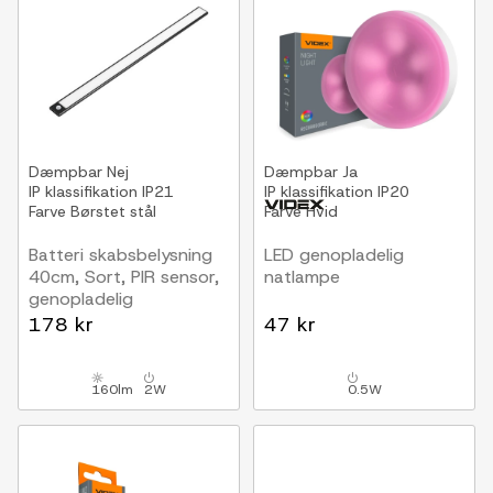
Dæmpbar
Nej
Dæmpbar
Ja
IP klassifikation
IP21
IP klassifikation
IP20
Farve
Børstet stål
Farve
Hvid
Batteri skabsbelysning
LED genopladelig
40cm, Sort, PIR sensor,
natlampe
genopladelig
178 kr
47 kr
160lm
2W
0.5W