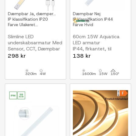
Dæmpbar
Ja, dæmper...
Dæmpbar
Nej
IP klassifikation
IP20
IP klassifikation
IP44
Farve
Ulakeret...
Farve
Hvid
Slimline LED
60cm 15W Aquatica
underskabsarmatur Med
LED armatur
Sensor, CCT, Dæmpbar
IP44, firkantet, til
800 mm
badeværelset eller
298 kr
138 kr
køkkenet
320lm
4W
1600lm
15W
150°
Produktdatablad