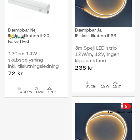
Dæmpbar
Nej
Dæmpbar
Ja
IP klassifikation
IP20
IP klassifikation
IP66
Farve
Hvid
3m Spejl LED strip
120cm 14W
12W/m, 12V, Ingen
skabsbelysning
klippeafstand
Inkl. tilslutningsledning
238 kr
72 kr
850lm
12W
120°
1400lm
14W
120°
Produktdatablad