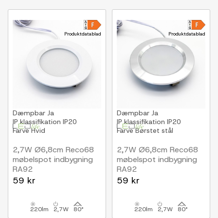
Produktdatablad
Produktdatablad
Dæmpbar
Ja
Dæmpbar
Ja
IP klassifikation
IP20
IP klassifikation
IP20
Farve
Hvid
Farve
Børstet stål
2,7W Ø6,8cm Reco68
2,7W Ø6,8cm Reco68
møbelspot indbygning
møbelspot indbygning
RA92
RA92
12V DC, Hul: Ø5,5 cm,
12V DC, Hul: Ø5,5 cm,
59 kr
59 kr
Mål: Ø6,8 cm, Mat hvid
Mål: Ø6,8 cm, børstet
stål
220lm
2,7W
80°
220lm
2,7W
80°