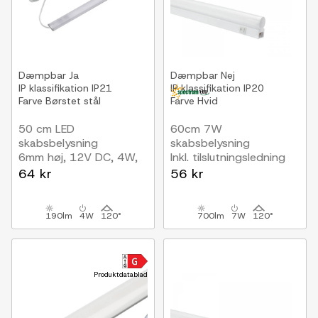
Dæmpbar
Ja
Dæmpbar
Nej
IP klassifikation
IP21
IP klassifikation
IP20
Farve
Børstet stål
Farve
Hvid
50 cm LED
60cm 7W
skabsbelysning
skabsbelysning
6mm høj, 12V DC, 4W,
Inkl. tilslutningsledning
med endeprop
64 kr
56 kr
190lm
4W
120°
700lm
7W
120°
Produktdatablad