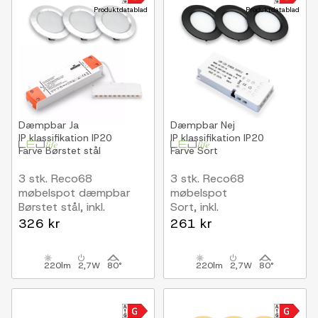
Produktdatablad
Produktdatablad
Dæmpbar
Ja
Dæmpbar
Nej
IP klassifikation
IP20
IP klassifikation
IP20
Farve
Børstet stål
Farve
Sort
3 stk. Reco68
3 stk. Reco68
møbelspot dæmpbar
møbelspot
Børstet stål, inkl.
Sort, inkl.
dæmpbar
strømforsyning
326 kr
261 kr
strømforsyning
220lm
2,7W
80°
220lm
2,7W
80°