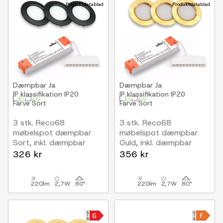
Produktdatablad
Produktdatablad
Dæmpbar
Ja
Dæmpbar
Ja
IP klassifikation
IP20
IP klassifikation
IP20
Farve
Sort
Farve
Sort
3 stk. Reco68
3 stk. Reco68
møbelspot dæmpbar
møbelspot dæmpbar
Sort, inkl. dæmpbar
Guld, inkl. dæmpbar
strømforsyning
strømforsyning
326 kr
356 kr
220lm
2,7W
80°
220lm
2,7W
80°