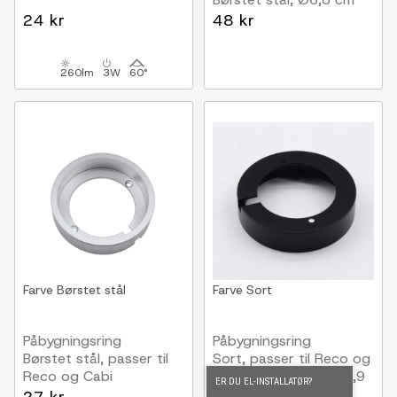
24 kr
48 kr
260lm
3W
60°
Farve
Børstet stål
Farve
Sort
Påbygningsring
Påbygningsring
Børstet stål, passer til
Sort, passer til Reco og
Reco og Cabi
Cabi møbelspots, Ø6,9
ER DU EL-INSTALLATØR?
møbelspots, Ø6,9 cm
cm