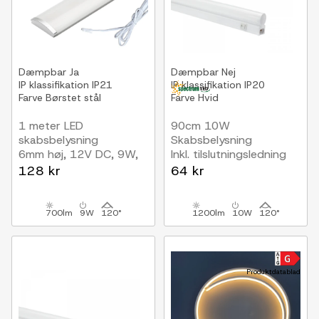
Dæmpbar
Ja
Dæmpbar
Nej
IP klassifikation
IP21
IP klassifikation
IP20
Farve
Børstet stål
Farve
Hvid
1 meter LED
90cm 10W
skabsbelysning
Skabsbelysning
6mm høj, 12V DC, 9W,
Inkl. tilslutningsledning
med endeprop
128 kr
64 kr
700lm
9W
120°
1200lm
10W
120°
Produktdatablad