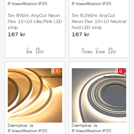
IP klassifikation
IP20
IP klassifikation
IP20
5m 8W/m AnyCut Neon
5m 8,5W/m AnyCut
Flex 10x10 Lilla/Pink LED
Neon Flex 10x10 Neutral
strip
hvid LED strip
12V DC, Lilla/Pink, Ingen
12V DC, Ingen
167 kr
167 kr
klippeafstand
klippeafstand
8W
120°
700lm
8,5W
120°
Produktdatablad
Produktdatablad
Dæmpbar
Ja
Dæmpbar
Ja
IP klassifikation
IP20
IP klassifikation
IP20