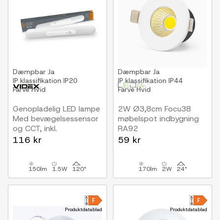
Dæmpbar
Ja
Dæmpbar
Ja
IP klassifikation
IP20
IP klassifikation
IP44
Farve
Hvid
Farve
Hvid
Genopladelig LED lampe
2W Ø3,8cm Focu38
Med bevægelsessensor
møbelspot indbygning
og CCT, inkl.
RA92
fjernbetjening
12V DC, Hul: Ø3,5 cm,
116 kr
59 kr
Mål: Ø3,8 cm, Mat hvid
150lm
1.5W
120°
170lm
2W
24°
Produktdatablad
Produktdatablad