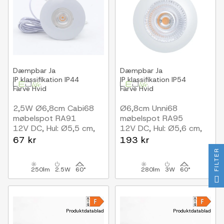
Dæmpbar
Ja
Dæmpbar
Ja
IP klassifikation
IP44
IP klassifikation
IP54
Farve
Hvid
Farve
Hvid
2,5W Ø6,8cm Cabi68
Ø6,8cm Unni68
møbelspot RA91
møbelspot RA95
12V DC, Hul: Ø5,5 cm,
12V DC, Hul: Ø5,6 cm,
Mål: Ø6,8 cm, Mat hvid
Mål: Ø6,8 cm, Mat hvid
67 kr
193 kr
FILTER
250lm
2.5W
60°
280lm
3W
60°
Produktdatablad
Produktdatablad