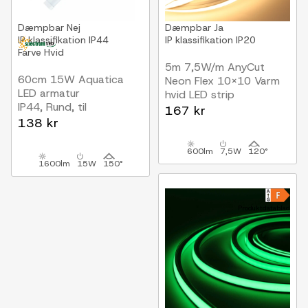
Dæmpbar
Nej
Dæmpbar
Ja
IP klassifikation
IP44
IP klassifikation
IP20
Farve
Hvid
5m 7,5W/m AnyCut
60cm 15W Aquatica
Neon Flex 10x10 Varm
LED armatur
hvid LED strip
IP44, Rund, til
12V DC, Ingen
167 kr
badeværelset eller
138 kr
klippeafstand
køkkenet
600lm
7,5W
120°
1600lm
15W
150°
Produktdatablad