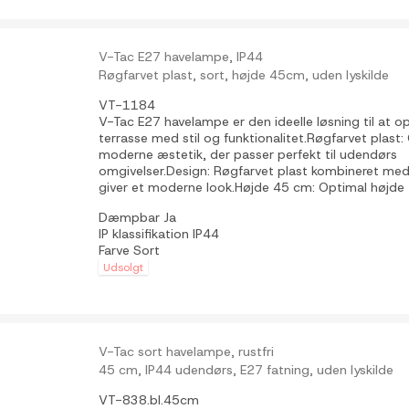
V-Tac E27 havelampe, IP44
Røgfarvet plast, sort, højde 45cm, uden lyskilde
VT-1184
V-Tac E27 havelampe er den ideelle løsning til at op
terrasse med stil og funktionalitet.Røgfarvet plast:
moderne æstetik, der passer perfekt til udendørs
omgivelser.Design: Røgfarvet plast kombineret med e
giver et moderne look.Højde 45 cm: Optimal højde til
Dæmpbar
Ja
IP klassifikation
IP44
Farve
Sort
Udsolgt
V-Tac sort havelampe, rustfri
45 cm, IP44 udendørs, E27 fatning, uden lyskilde
VT-838.bl.45cm