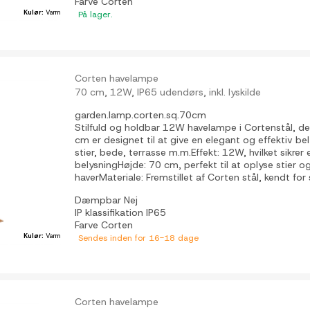
Farve
Corten
Kulør:
Varm
På lager.
Corten havelampe
70 cm, 12W, IP65 udendørs, inkl. lyskilde
garden.lamp.corten.sq.70cm
Stilfuld og holdbar 12W havelampe i Cortenstål, d
cm er designet til at give en elegant og effektiv be
stier, bede, terrasse m.m.Effekt: 12W, hvilket sikre
belysningHøjde: 70 cm, perfekt til at oplyse stier o
haverMateriale: Fremstillet af Corten stål, kendt for s
Dæmpbar
Nej
IP klassifikation
IP65
Farve
Corten
Kulør:
Varm
Sendes inden for 16-18 dage
Corten havelampe