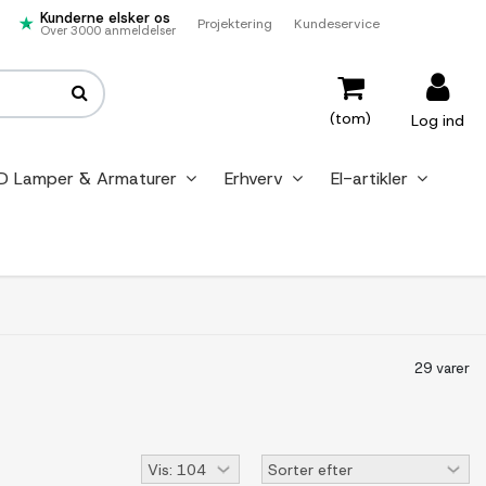
Kunderne elsker os
Projektering
Kundeservice
Over 3000 anmeldelser
(tom)
Log ind
D Lamper & Armaturer
Erhverv
El-artikler
29 varer