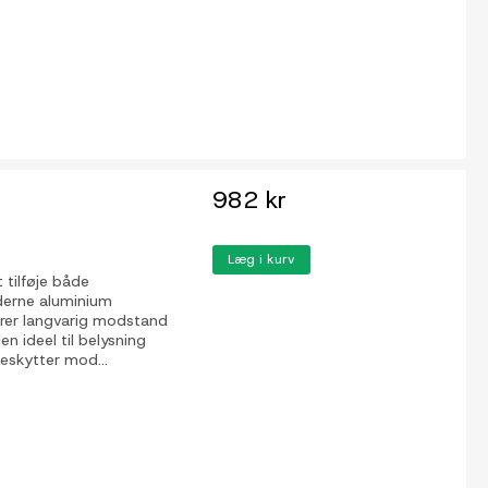
982 kr
Læg i kurv
 tilføje både
oderne aluminium
ikrer langvarig modstand
n ideel til belysning
Beskytter mod...