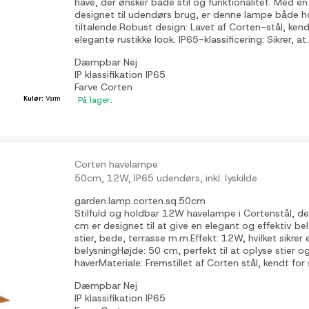
have, der ønsker både stil og funktionalitet. Med 
designet til udendørs brug, er denne lampe både h
tiltalende.Robust design: Lavet af Corten-stål, ken
elegante rustikke look. IP65-klassificering: Sikrer, at..
Dæmpbar
Nej
IP klassifikation
IP65
Farve
Corten
Kulør:
Varm
På lager.
Corten havelampe
50cm, 12W, IP65 udendørs, inkl. lyskilde
garden.lamp.corten.sq.50cm
Stilfuld og holdbar 12W havelampe i Cortenstål, d
cm er designet til at give en elegant og effektiv be
stier, bede, terrasse m.m.Effekt: 12W, hvilket sikre
belysningHøjde: 50 cm, perfekt til at oplyse stier o
haverMateriale: Fremstillet af Corten stål, kendt for s
Dæmpbar
Nej
IP klassifikation
IP65