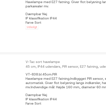
Havelampe med E27 fatning. Giver flot belysning lang
parkarealer mv.
Dæmpbar
Nej
IP klassifikation
IP44
Farve
Sort
Udsolgt
V-Tac sort havelampe
45 cm, IP44 udendørs, PIR sensor, E27 fatning, uden
VT-838.bl.45cm.PIR
Havelampe med E27 fatning.Indbygget PIR sensor, 
automatisk. Giver flot belysning langs indkørsler, ha
mv.Indvendige mål: Højde 160 mm, diameter 60 m
Dæmpbar
Nej
IP klassifikation
IP44
Farve
Sort