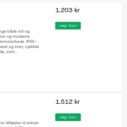
1.203 kr
Læg i kurv
nge både stil og
ktion og moderne
 blomsterbede. IP65-
vand og støv, Lyskilde
de, som...
1.512 kr
Læg i kurv
tilføjelse til enhver