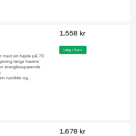
1.558 kr
Læg i kurv
er med sin højde på 70
lysning langs havens
r en energibesparende
g
in rustikke og...
1.678 kr