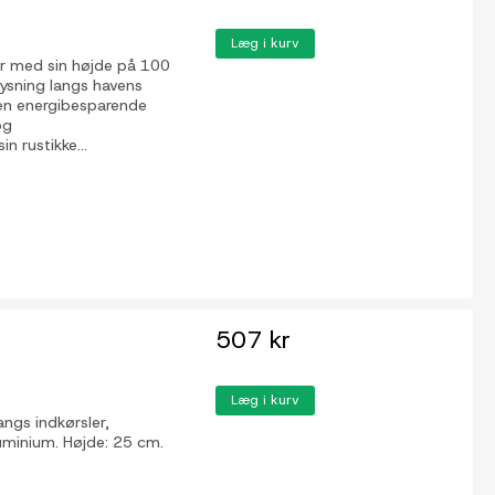
Læg i kurv
er med sin højde på 100
lysning langs havens
r en energibesparende
og
in rustikke...
507 kr
Læg i kurv
angs indkørsler,
aluminium. Højde: 25 cm.