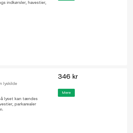
s indkørsler, havestier,
346 kr
 lyskilde
Mere
så lyset kan tændes
vestier, parkarealer
m.