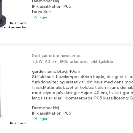
Dæmpbar
Nej
IP klassifikation
IP65
Farve
Sort
På lager.
Kulør:
Varm
pbar:
Ikke dæmpbar
Sort justerbar havelampe
7,5W, 40 cm, IP65 udendørs, inkl. lyskilde
garden.lamp.bl.adj.40cm
Stilfuld sort havelampe i 40cm højde, designet til at
funktionalitet og æstetik til din have med dens m
finish.Materiale: Lavet af holdbart aluminium, der s
mod vejrets påvirkninger.Højde: 40 cm, hvilket gør de
langs stier eller i blomsterbede.IP65 klassificering: 
Dæmpbar
Nej
IP klassifikation
IP65
På lager.
Kulør:
Varm