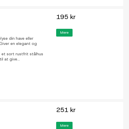
195 kr
Mere
lyse din have eller
 Giver en elegant og
t sort rustfrit stålhus
 at give...
251 kr
Mere