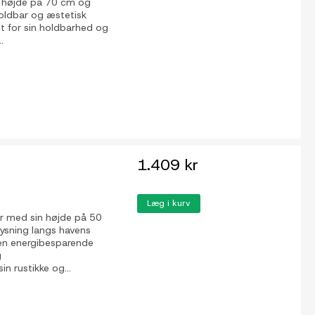
en højde på 70 cm og
oldbar og æstetisk
dt for sin holdbarhed og
.
1.409 kr
Læg i kurv
er med sin højde på 50
lysning langs havens
r en energibesparende
g
in rustikke og...