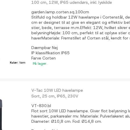
100 cm, 12W, IP65 udendørs, inkl. lyskilde
garden.lamp.corten.sq.100cm
Stilfuld og holdbar 12W havelampe i Cortenstål, d
cm er designet til at give en elegant og effektiv be
stier, bede, terrasse m.m.Effekt: 12W, hvilket sikre
belysningHøjde: 100 cm, perfekt til at oplyse stier 
haverMateriale: Fremstillet af Corten stål, kendt for s
Dæmpbar
Nej
IP klassifikation
IP65
Farve
Corten
Kulør:
Varm
På lager.
V-Tac 10W LED havelampe
Sort, 25 cm, IP65, 230V
VT-830.bl
Flot sort 10W LED havelampe. Giver flot belysning l
havestier, parkarealer mv. Materiale: Pulverlakeret 
Diameter: Ø10,8 cm. Fod: Ø14,8 cm.