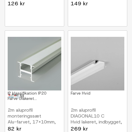
indbygget, LED skinne
LED skinne
126 kr
149 kr
IP klassifikation
IP20
Farve
Hvid
Farve
Ulakeret...
2m aluprofil
2m aluprofil
monteringssæt
DIAGONAL10 C
Alu-farvet, 17x10mm,
Hvid lakeret, indbygget,
indbygget, inkl. cover
LED skinne
82 kr
269 kr