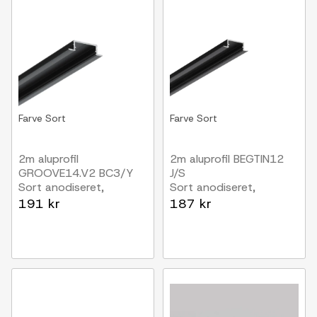
Farve
Sort
Farve
Sort
2m aluprofil
2m aluprofil BEGTIN12
GROOVE14.V2 BC3/Y
J/S
Sort anodiseret,
Sort anodiseret,
indbygget, LED skinne
indbygget, LED skinne
191 kr
187 kr