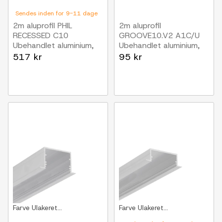
Sendes inden for 9-11 dage
2m aluprofil PHIL
2m aluprofil
RECESSED C10
GROOVE10.V2 A1C/U
Ubehandlet aluminium,
Ubehandlet aluminium,
indbygget, LED skinne
indbygget, LED skinne
517 kr
95 kr
Farve
Ulakeret...
Farve
Ulakeret...