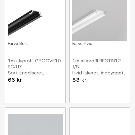
Farve
Sort
Farve
Hvid
1m aluprofil GROOVE10
1m aluprofil BEGTIN12
BC/UX
J/S
Sort anodiseret,
Hvid lakeret, indbygget,
indbygget, LED skinne
LED skinne
66 kr
83 kr