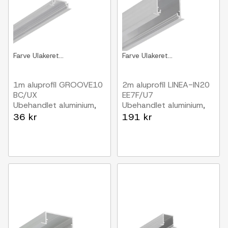
Farve
Ulakeret...
Farve
Ulakeret...
1m aluprofil GROOVE10
2m aluprofil LINEA-IN20
BC/UX
EE7F/U7
Ubehandlet aluminium,
Ubehandlet aluminium,
indbygget, LED skinne
indbygget, LED skinne
36 kr
191 kr