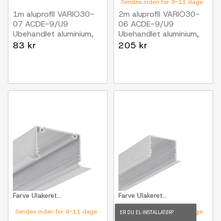
Sendes inden for 9-11 dage
1m aluprofil VARIO30-
2m aluprofil VARIO30-
07 ACDE-9/U9
06 ACDE-9/U9
Ubehandlet aluminium,
Ubehandlet aluminium,
indbygget, LED skinne
indbygget, LED skinne
83 kr
205 kr
Farve
Ulakeret...
Farve
Ulakeret...
Sendes inden for 9-11 dage
Sendes inden for 9-11 dage
ER DU EL-INSTALLATØR?