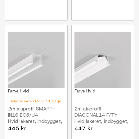
Farve
Hvid
Farve
Hvid
Sendes inden for 9-11 dage
2m aluprofil SMART-
2m aluprofil
IN16 BC3/U4
DIAGONAL14 F/TY
Hvid lakeret, indbygget,
Hvid lakeret, indbygget,
LED skinne
LED skinne
445 kr
447 kr