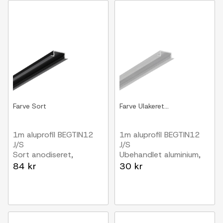
Farve
Sort
Farve
Ulakeret...
1m aluprofil BEGTIN12
1m aluprofil BEGTIN12
J/S
J/S
Sort anodiseret,
Ubehandlet aluminium,
indbygget, LED skinne
indbygget, LED skinne
84 kr
30 kr