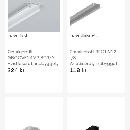
Farve
Hvid
Farve
Ulakeret...
2m aluprofil
2m aluprofil BEGTIN12
GROOVE14.V2 BC3/Y
J/S
Hvid lakeret, indbygget,
Anodiseret, indbygget,
LED skinne
LED skinne
224 kr
118 kr