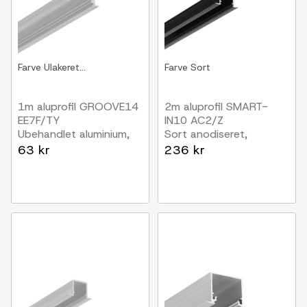
Farve
Ulakeret...
Farve
Sort
1m aluprofil GROOVE14
2m aluprofil SMART-
EE7F/TY
IN10 AC2/Z
Ubehandlet aluminium,
Sort anodiseret,
indbygget, LED skinne
indbygget, LED skinne
63 kr
236 kr