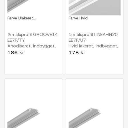
Farve
Ulakeret...
Farve
Hvid
2m aluprofil GROOVE14
1m aluprofil LINEA-IN20
EE7F/TY
EE7F/U7
Anodiseret, indbygget,
Hvid lakeret, indbygget,
LED skinne
LED skinne
186 kr
178 kr