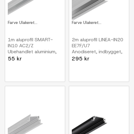
Farve
Ulakeret...
Farve
Ulakeret...
1m aluprofil SMART-
2m aluprofil LINEA-IN20
IN10 AC2/Z
EE7F/U7
Ubehandlet aluminium,
Anodiseret, indbygget,
indbygget, LED skinne
LED skinne
55 kr
295 kr