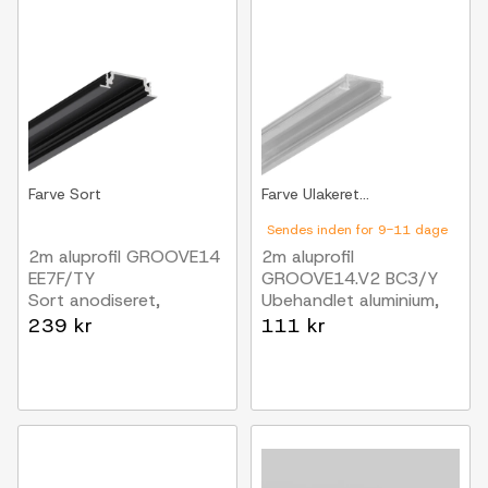
Farve
Sort
Farve
Ulakeret...
Sendes inden for 9-11 dage
2m aluprofil GROOVE14
2m aluprofil
EE7F/TY
GROOVE14.V2 BC3/Y
Sort anodiseret,
Ubehandlet aluminium,
indbygget, LED skinne
indbygget, LED skinne
239 kr
111 kr