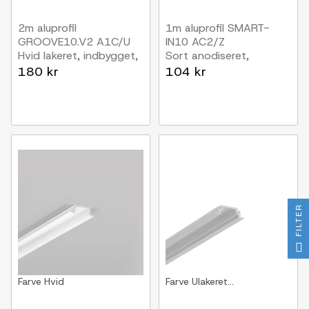
2m aluprofil
1m aluprofil SMART-
GROOVE10.V2 A1C/U
IN10 AC2/Z
Hvid lakeret, indbygget,
Sort anodiseret,
LED skinne
indbygget, LED skinne
180 kr
104 kr
FILTER
Farve
Hvid
Farve
Ulakeret...