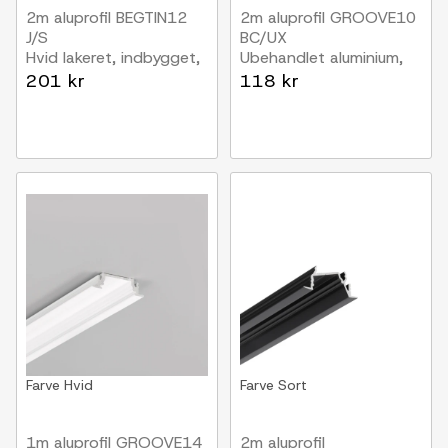
2m aluprofil BEGTIN12
2m aluprofil GROOVE10
J/S
BC/UX
Hvid lakeret, indbygget,
Ubehandlet aluminium,
LED skinne
indbygget, LED skinne
201 kr
118 kr
Farve
Hvid
Farve
Sort
1m aluprofil GROOVE14
2m aluprofil