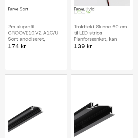
Farve
Sort
Farve
Hvid
2m aluprofil
Troldtekt Skinne 60 cm
GROOVE10.V2 A1C/U
til LED strips
Sort anodiseret,
Planforsænket, kan
indbygget, LED skinne
forlænges
174 kr
139 kr