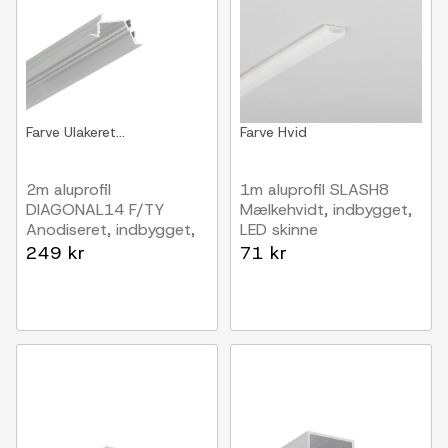
Farve
Ulakeret...
Farve
Hvid
2m aluprofil
1m aluprofil SLASH8
DIAGONAL14 F/TY
Mælkehvidt, indbygget,
Anodiseret, indbygget,
LED skinne
LED skinne
249 kr
71 kr