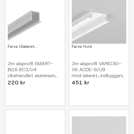
Farve
Ulakeret...
Farve
Hvid
2m aluprofil SMART-
2m aluprofil VARIO30-
IN16 BC3/U4
06 ACDE-9/U9
Ubehandlet aluminium,
Hvid lakeret, indbygget,
indbygget, LED skinne
LED skinne
220 kr
451 kr