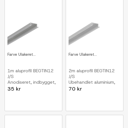
Farve
Ulakeret...
Farve
Ulakeret...
1m aluprofil BEGTIN12
2m aluprofil BEGTIN12
J/S
J/S
Anodiseret, indbygget,
Ubehandlet aluminium,
LED skinne
indbygget, LED skinne
35 kr
70 kr