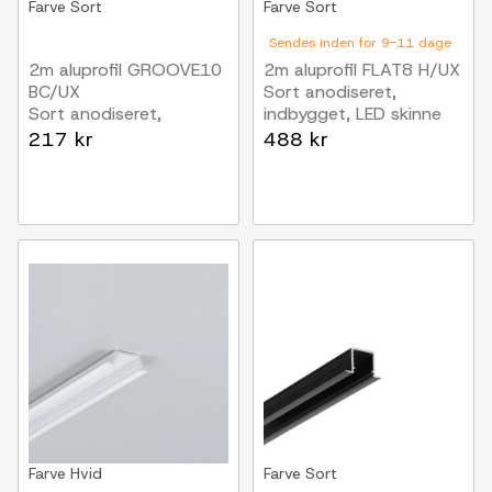
Farve
Sort
Farve
Sort
Sendes inden for 9-11 dage
2m aluprofil GROOVE10
2m aluprofil FLAT8 H/UX
BC/UX
Sort anodiseret,
Sort anodiseret,
indbygget, LED skinne
indbygget, LED skinne
217 kr
488 kr
Farve
Hvid
Farve
Sort