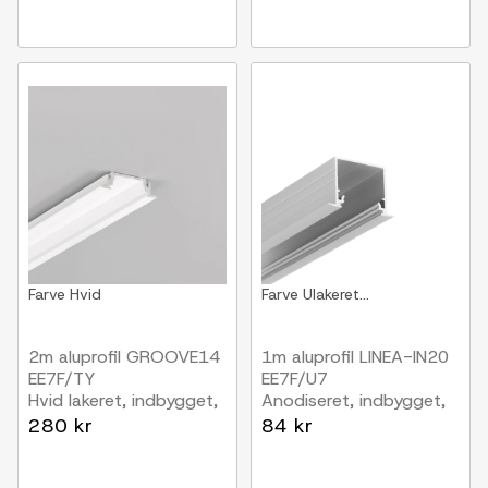
Farve
Hvid
Farve
Ulakeret...
2m aluprofil GROOVE14
1m aluprofil LINEA-IN20
EE7F/TY
EE7F/U7
Hvid lakeret, indbygget,
Anodiseret, indbygget,
LED skinne
LED skinne
280 kr
84 kr