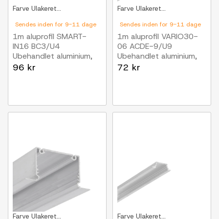
Farve
Ulakeret...
Farve
Ulakeret...
Sendes inden for 9-11 dage
Sendes inden for 9-11 dage
1m aluprofil SMART-
1m aluprofil VARIO30-
IN16 BC3/U4
06 ACDE-9/U9
Ubehandlet aluminium,
Ubehandlet aluminium,
indbygget, LED skinne
indbygget, LED skinne
96 kr
72 kr
Farve
Ulakeret...
Farve
Ulakeret...