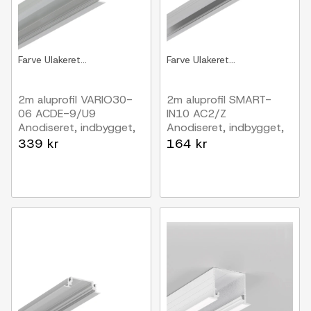
Farve
Ulakeret...
Farve
Ulakeret...
2m aluprofil VARIO30-
2m aluprofil SMART-
06 ACDE-9/U9
IN10 AC2/Z
Anodiseret, indbygget,
Anodiseret, indbygget,
LED skinne
LED skinne
339 kr
164 kr