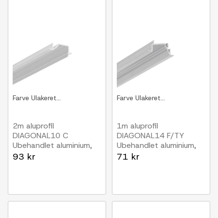
Farve
Ulakeret...
Farve
Ulakeret...
2m aluprofil
1m aluprofil
DIAGONAL10 C
DIAGONAL14 F/TY
Ubehandlet aluminium,
Ubehandlet aluminium,
indbygget, LED skinne
indbygget, LED skinne
93 kr
71 kr