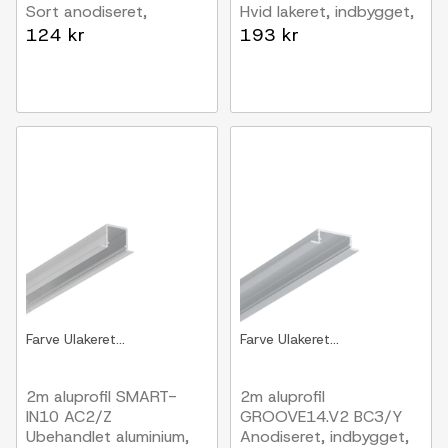
Sort anodiseret,
Hvid lakeret, indbygget,
indbygget, LED skinne
LED skinne
124 kr
193 kr
Farve
Ulakeret...
Farve
Ulakeret...
2m aluprofil SMART-
2m aluprofil
IN10 AC2/Z
GROOVE14.V2 BC3/Y
Ubehandlet aluminium,
Anodiseret, indbygget,