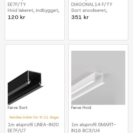
EE7F/TY
DIAGONAL14 F/TY
Hvid lakeret, indbygget,
Sort anodiseret,
LED skinne
indbygget, LED skinne
120 kr
351 kr
Farve
Sort
Farve
Hvid
Sendes inden for 9-11 dage
1m aluprofil LINEA-IN20
1m aluprofil SMART-
EE7F/U7
IN16 BC3/U4