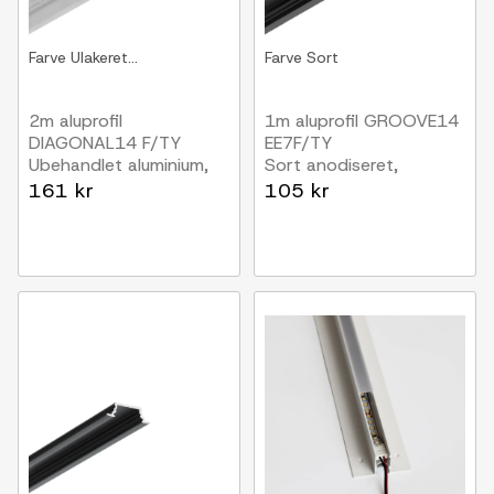
Farve
Ulakeret...
Farve
Sort
2m aluprofil
1m aluprofil GROOVE14
DIAGONAL14 F/TY
EE7F/TY
Ubehandlet aluminium,
Sort anodiseret,
indbygget, LED skinne
indbygget, LED skinne
161 kr
105 kr