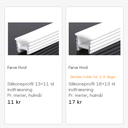
Farve
Hvid
Farve
Hvid
Sendes inden for 1-2 dage
Silikoneprofil 13x11 til
Silikoneprofil 18x13 til
indfræsning
indfræsning
Pr. meter, hulmål
Pr. meter, hulmål
10x10mm, passer til 5-
14x14mm, passer til 8-
11 kr
17 kr
8mm bred LED strip
10mm bred LED strip