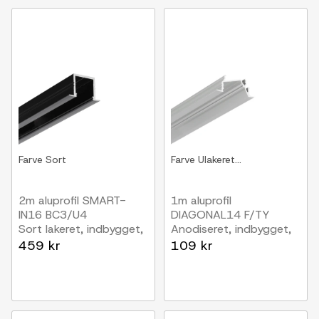
Farve
Sort
Farve
Ulakeret...
2m aluprofil SMART-
1m aluprofil
IN16 BC3/U4
DIAGONAL14 F/TY
Sort lakeret, indbygget,
Anodiseret, indbygget,
LED skinne
LED skinne
459 kr
109 kr