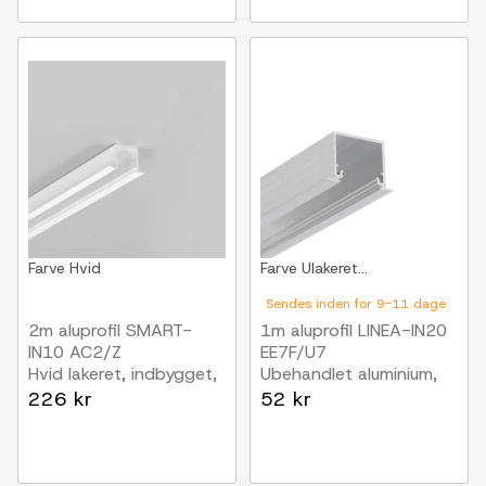
Farve
Hvid
Farve
Ulakeret...
Sendes inden for 9-11 dage
2m aluprofil SMART-
1m aluprofil LINEA-IN20
IN10 AC2/Z
EE7F/U7
Hvid lakeret, indbygget,
Ubehandlet aluminium,
LED skinne
indbygget, LED skinne
226 kr
52 kr