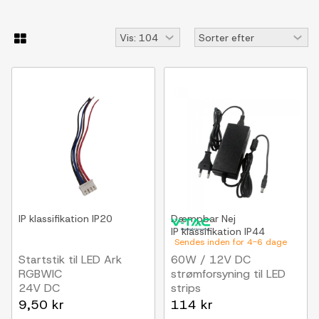
IP klassifikation
IP20
Dæmpbar
Nej
IP klassifikation
IP44
Sendes inden for 4-6 dage
Startstik til LED Ark
60W / 12V DC
RGBWIC
strømforsyning til LED
24V DC
strips
5A, IP44 vådrum
9,50 kr
114 kr