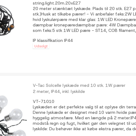
string.light.20m.20xE27
20 meter stænktæt lyskæde. Plads til 20 stk. E27 
stk.)Husk at tilkøbe pærer! - Vi anbefaler f.eks:2W 
hvid lyskulørpære med klar glas: 1W LED Kronep
dæmpbar kronepæredæmpbar pære: 4W Dæmpbar L
som f.eks:5 stk 1W LED pære - ST14, COB filament,.
IP klassifikation
IP44
Udsolgt
V-Tac Solcelle lyskæde med 10 stk. 1W pærer
2 meter, IP44, inkl. lyskilde
VT-71010
Lyskæden er det perfekte valg til at oplyse din terra
Denne lyskæde er designet med 10 varm hvide pære
hyggelig atmosfære. Med en længde på 2 meter.IP
modstå regn og fugt, hvilket gør den velegnet til u
lyskilde: Du behøver ikke at købe ekstra pærer, da de