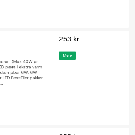
253 kr
Mere
pærer. (Max 40W pr.
LED pære i ekstra varm
æredæmpbar 6W: 6W
ED PæreEller pakker
..