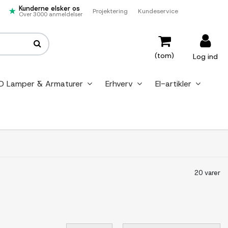
Kunderne elsker os
Projektering
Kundeservice
Over 3000 anmeldelser
(tom)
Log ind
D Lamper & Armaturer
Erhverv
El-artikler
20 varer