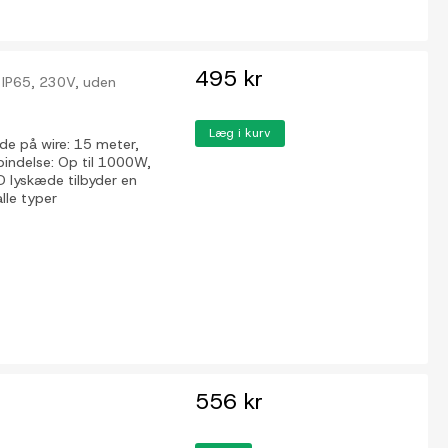
495 kr
, IP65, 230V, uden
Læg i kurv
de på wire: 15 meter,
rbindelse: Op til 1000W,
ED lyskæde tilbyder en
lle typer
556 kr