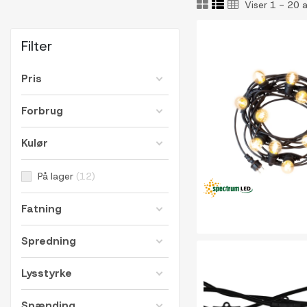
Viser 1 - 20 
Filter
Pris
Forbrug
Kulør
På lager
12
Fatning
Spredning
Lysstyrke
Spænding