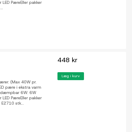
ED PæreEller pakker
..
448 kr
Læg i kurv
pærer. (Max 40W pr.
LED pære i ekstra varm
æredæmpbar 6W: 6W
ED PæreEller pakker
E2710 stk...