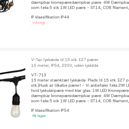
dæmpbar kronepæredæmpbar pære: 4W Dæmpbar L
som f.eks:5 stk 1W LED pære - ST14, COB filament,.
IP klassifikation
IP44
Udsolgt
V-Tac lyskæde til 15 stk. E27 pærer
15 meter, IP54, 230V, uden lyskilde
VT-713
15 meter stænktæt lyskæde. Plads til 15 stk. E27 
stk.)Husk at tilkøbe pærer! - Vi anbefaler f.eks:2W 
hvid lyskulørpære med klar glas: 1W LED Kronep
dæmpbar kronepæredæmpbar pære: 4W Dæmpbar L
som f.eks:5 stk 1W LED pære - ST14, COB filament, 
IP klassifikation
IP54
På lager.