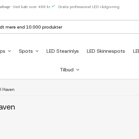
eshop
- Ved køb over 499 kr.
Gratis professionel LED rådgivning
ips
Spots
LED Stearinlys
LED Skinnespots
LE
Tilbud
il Haven
Haven