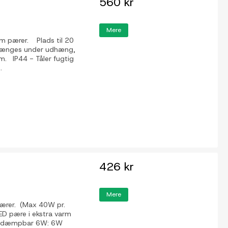
560 kr
Mere
 pærer. Plads til 20
 hænges under udhæng,
.m. IP44 - Tåler fugtig
.
426 kr
Mere
pærer. (Max 40W pr.
LED pære i ekstra varm
æredæmpbar 6W: 6W