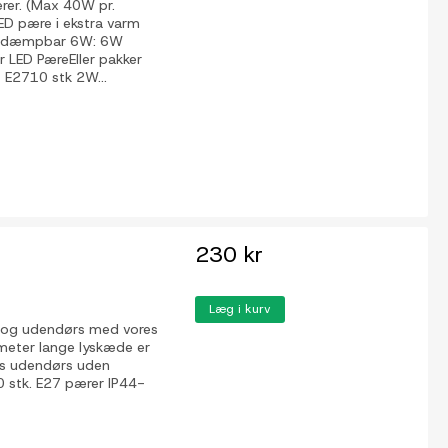
rer. (Max 40W pr.
LED pære i ekstra varm
æredæmpbar 6W: 6W
ED PæreEller pakker
 E2710 stk 2W...
230 kr
Læg i kurv
 og udendørs med vores
meter lange lyskæde er
ges udendørs uden
 stk. E27 pærer IP44-