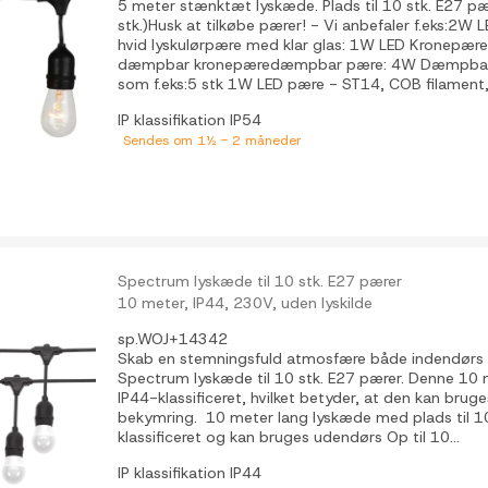
5 meter stænktæt lyskæde. Plads til 10 stk. E27 pæ
stk.)Husk at tilkøbe pærer! - Vi anbefaler f.eks:2W 
hvid lyskulørpære med klar glas: 1W LED Kronep
dæmpbar kronepæredæmpbar pære: 4W Dæmpbar L
som f.eks:5 stk 1W LED pære - ST14, COB filament,
IP klassifikation
IP54
Sendes om 1½ - 2 måneder
Spectrum lyskæde til 10 stk. E27 pærer
10 meter, IP44, 230V, uden lyskilde
sp.WOJ+14342
Skab en stemningsfuld atmosfære både indendørs
Spectrum lyskæde til 10 stk. E27 pærer. Denne 10 
IP44-klassificeret, hvilket betyder, at den kan bru
bekymring. 10 meter lang lyskæde med plads til 10
klassificeret og kan bruges udendørs Op til 10...
IP klassifikation
IP44