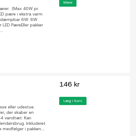
Mere
pærer. (Max 40W pr.
LED pære i ekstra varm
æredæmpbar 6W: 6W
ED PæreEller pakker
..
146 kr
Læg i kurv
sse eller udestue.
r, der skaber en
44 vandtæt: Kan
dendørsbrug. Inkluderet
 medfølger i pakken....