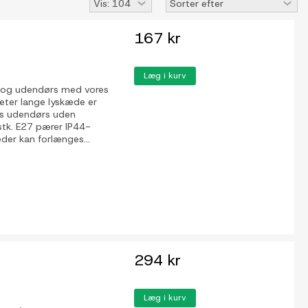
167 kr
Læg i kurv
 og udendørs med vores
eter lange lyskæde er
ges udendørs uden
stk. E27 pærer IP44-
der kan forlænges...
294 kr
Læg i kurv