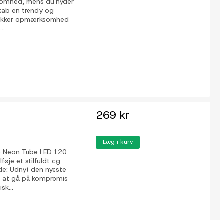
rksomhed, mens du nyder
 Skab en trendy og
rækker opmærksomhed
..
269 kr
Læg i kurv
fe Neon Tube LED 120
lføje et stilfuldt og
de: Udnyt den nyeste
n at gå på kompromis
sk...