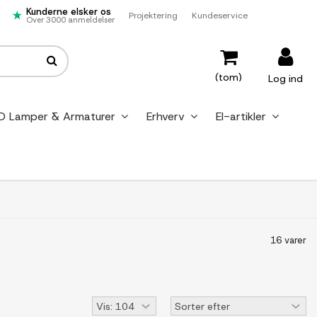
Kunderne elsker os
Projektering
Kundeservice
Over 3000 anmeldelser
(tom)
Log ind
D Lamper & Armaturer
Erhverv
El-artikler
16 varer