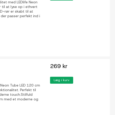
litet med LEDlife Neon
til at lyse op i ethvert
rør er skabt til at
der passer perfekt ind i
269 kr
Læg i kurv
fe Neon Tube LED 120 cm
ktionalitet. Perfekt til
derne touch.Stilfuld
t rum med et moderne og