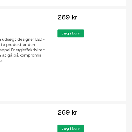
269 kr
Læg i kurv
n udsøgt designer LED-
ette produkt er den
ppel.Energieffektivitet:
en at gå på kompromis
...
269 kr
Læg i kurv