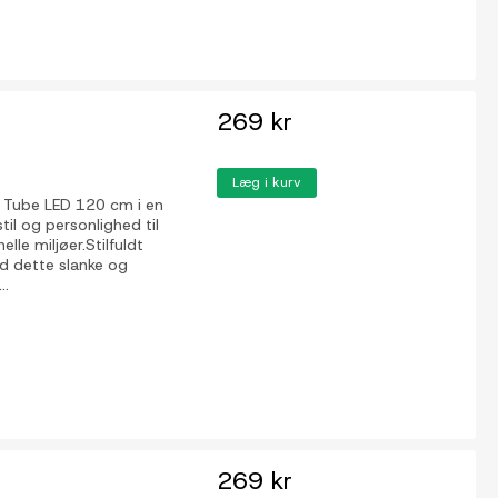
269 kr
Læg i kurv
 Tube LED 120 cm i en
stil og personlighed til
lle miljøer.Stilfuldt
 dette slanke og
..
269 kr