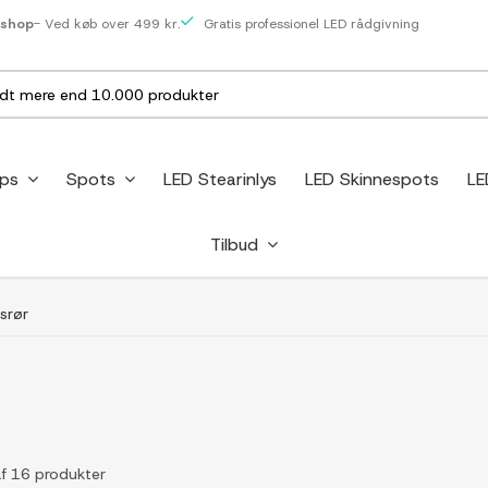
eshop
- Ved køb over 499 kr.
Gratis professionel LED rådgivning
ips
Spots
LED Stearinlys
LED Skinnespots
LE
Tilbud
srør
r
af 16 produkter