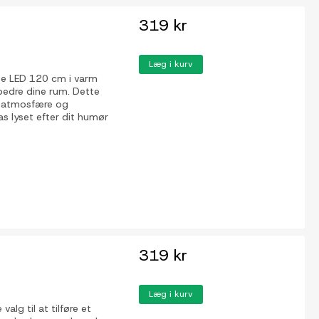
319 kr
Læg i kurv
be LED 120 cm i varm
rbedre dine rum. Dette
or atmosfære og
pas lyset efter dit humør
319 kr
Læg i kurv
alg til at tilføre et