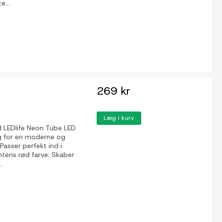
e...
269 kr
Læg i kurv
d LEDlife Neon Tube LED
lg for en moderne og
asser perfekt ind i
 Intens rød farve: Skaber
.