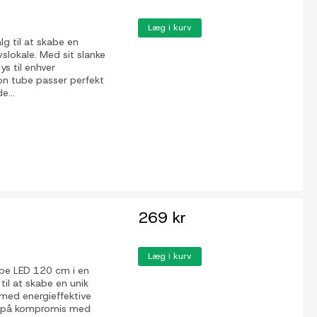
Læg i kurv
lg til at skabe en
vslokale. Med sit slanke
ys til enhver
on tube passer perfekt
e...
269 kr
Læg i kurv
ube LED 120 cm i en
til at skabe en unik
 med energieffektive
gå på kompromis med