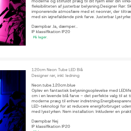
moderne og stilfuldt præg til dit hjem eller din vi
fleksibiliteten af justerbar belysning.Designer Rør:
imponerende atmosfære med et neonrør, der tilt
med sin iøjnefaldende pink farve. Justerbar Lystyrke:.
Dæmpbar
Ja, dæmper...
IP klassifikation
IP20
På lager.
120cm Neon Tube LED Blå
Designer rør, inkl. ledning
Neon.tube.120cm.blue
Oplev en fantastisk belysningsoplevelse med LEDli
cm i en levende blå farve – det perfekte valg til at ti
moderne præg til enhver indretning.Energibesparen
LED-teknologi for at reducere energiforbruget ude
med lysstyrken. Nem installation: Inkluderer en prakti
Dæmpbar
Nej
IP klassifikation
IP20