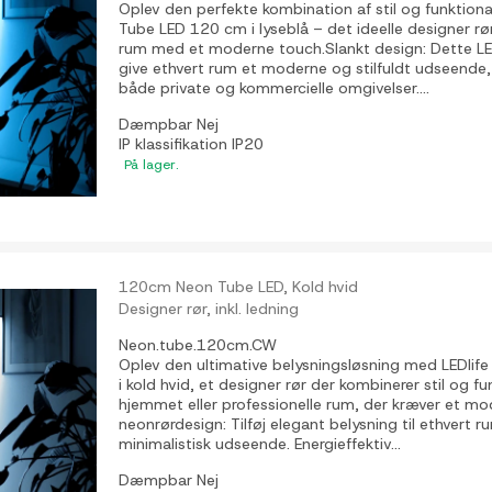
Oplev den perfekte kombination af stil og funktiona
Tube LED 120 cm i lyseblå – det ideelle designer rør 
rum med et moderne touch.Slankt design: Dette LED-
give ethvert rum et moderne og stilfuldt udseende, 
både private og kommercielle omgivelser....
Dæmpbar
Nej
IP klassifikation
IP20
På lager.
120cm Neon Tube LED, Kold hvid
Designer rør, inkl. ledning
Neon.tube.120cm.CW
Oplev den ultimative belysningsløsning med LEDli
i kold hvid, et designer rør der kombinerer stil og fun
hjemmet eller professionelle rum, der kræver et mo
neonrørdesign: Tilføj elegant belysning til ethver
minimalistisk udseende. Energieffektiv...
Dæmpbar
Nej