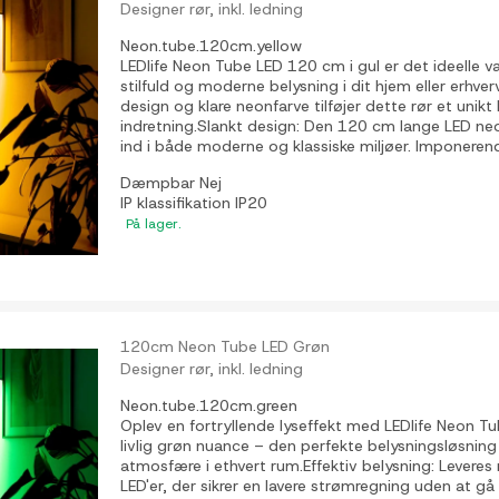
Designer rør, inkl. ledning
Neon.tube.120cm.yellow
LEDlife Neon Tube LED 120 cm i gul er det ideelle va
stilfuld og moderne belysning i dit hjem eller erhver
design og klare neonfarve tilføjer dette rør et unikt l
indretning.Slankt design: Den 120 cm lange LED ne
ind i både moderne og klassiske miljøer. Imponerend
Dæmpbar
Nej
IP klassifikation
IP20
På lager.
120cm Neon Tube LED Grøn
Designer rør, inkl. ledning
Neon.tube.120cm.green
Oplev en fortryllende lyseffekt med LEDlife Neon T
livlig grøn nuance – den perfekte belysningsløsning 
atmosfære i ethvert rum.Effektiv belysning: Leveres
LED'er, der sikrer en lavere strømregning uden at 