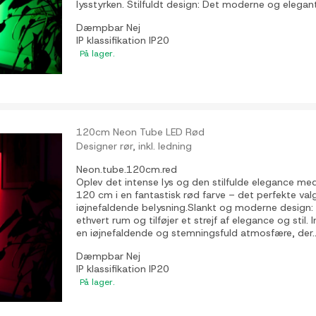
lysstyrken. Stilfuldt design: Det moderne og elegant
Dæmpbar
Nej
IP klassifikation
IP20
På lager.
120cm Neon Tube LED Rød
Designer rør, inkl. ledning
Neon.tube.120cm.red
Oplev det intense lys og den stilfulde elegance me
120 cm i en fantastisk rød farve – det perfekte va
iøjnefaldende belysning.Slankt og moderne design: P
ethvert rum og tilføjer et strejf af elegance og stil.
en iøjnefaldende og stemningsfuld atmosfære, der..
Dæmpbar
Nej
IP klassifikation
IP20
På lager.