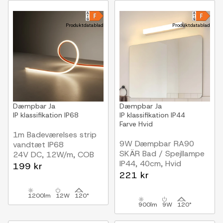
Produktdatablad
Produktdatablad
Dæmpbar
Ja
Dæmpbar
Ja
IP klassifikation
IP68
IP klassifikation
IP44
Farve
Hvid
1m Badeværelses strip
9W Dæmpbar RA90
vandtæt IP68
SKÄR Bad / Spejllampe
24V DC, 12W/m, COB
IP44, 40cm, Hvid
LED
199 kr
221 kr
1200lm
12W
120°
900lm
9W
120°