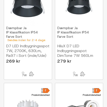
Dæmpbar
Ja
Dæmpbar
Ja
IP klassifikation
IP54
IP klassifikation
IP54
Farve
Sort
Farve
Sort
Sendes inden for 2-4 dage
D7 LED Indbygningsspot
HiluX D7 LED
7W, 2700K, 630Lm,
Indbygningsspot
Ra97 i Sort (inde/Ude)
DimTone 7W 560Lm
Ra98
269 kr
279 kr
Sort
7W
60°
7W
60°
Produktdatablad
Produktdatablad