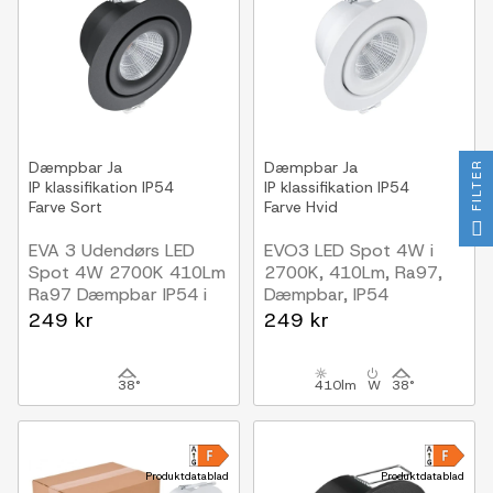
Dæmpbar
Ja
Dæmpbar
Ja
FILTER
IP klassifikation
IP54
IP klassifikation
IP54
Farve
Sort
Farve
Hvid
EVA 3 Udendørs LED
EVO3 LED Spot 4W i
Spot 4W 2700K 410Lm
2700K, 410Lm, Ra97,
Ra97 Dæmpbar IP54 i
Dæmpbar, IP54
Sort
Hvid (inde/Udendørs)
249 kr
249 kr
38°
410lm
W
38°
Produktdatablad
Produktdatablad