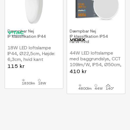
Dæmpbar
Nej
Dæmpbar
Nej
IP klassifikation
IP44
IP klassifikation
IP54
Farve
Hvid
18W LED loftslampe
44W LED loftslampe
IP44, Ø22,5cm, Højde:
med baggrundslys, CCT
6,3cm, hvid kant
109lm/W, IP54, Ø50cm,
115 kr
hvid kant, 3 lyskulører
410 kr
1830lm
18W
4800lm
44W
140°