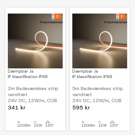
Produktdatablad
Produktdatablad
Dæmpbar
Ja
Dæmpbar
Ja
IP klassifikation
IP68
IP klassifikation
IP68
2m Badeværelses strip
5m Badeværelses strip
vandtæt
vandtæt
24V DC, 12W/m, COB
24V DC, 12W/m, COB
LED
LED
341 kr
595 kr
1200lm
12W
120°
1200lm
12W
120°