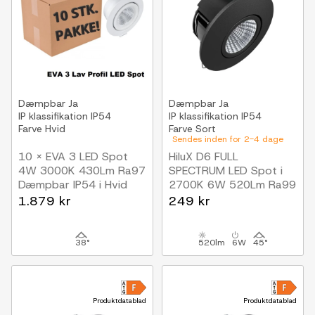
Dæmpbar
Ja
Dæmpbar
Ja
IP klassifikation
IP54
IP klassifikation
IP54
Farve
Hvid
Farve
Sort
Sendes inden for 2-4 dage
10 x EVA 3 LED Spot
HiluX D6 FULL
4W 3000K 430Lm Ra97
SPECTRUM LED Spot i
Dæmpbar IP54 i Hvid
2700K 6W 520Lm Ra99
(inde/Udendørs)
Dim
1.879 kr
249 kr
Sort
38°
520lm
6W
45°
Produktdatablad
Produktdatablad