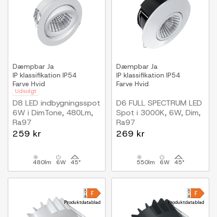
Dæmpbar
Ja
Dæmpbar
Ja
IP klassifikation
IP54
IP klassifikation
IP54
Farve
Hvid
Farve
Hvid
Udsolgt
D8 LED indbygningsspot
D6 FULL SPECTRUM LED
6W i DimTone, 480Lm,
Spot i 3000K, 6W, Dim,
Ra97
Ra97
Hvid
Hvid
259 kr
269 kr
480lm
6W
45°
550lm
6W
45°
Produktdatablad
Produktdatablad