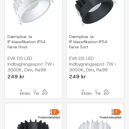
Dæmpbar
Ja
Dæmpbar
Ja
IP klassifikation
IP54
IP klassifikation
IP54
Farve
Hvid
Farve
Sort
EVA DS LED
EVA DS LED
Indbygningsspot 7W i
Indbygningsspot 7W i
3000K, Dim, Ra98
3000K, Dim, Ra98
Hvid (inde-/Udendørs)
Sort (inde-/Udendørs)
249 kr
249 kr
650lm
7W
60°
650lm
7W
60°
Produktdatablad
Produktdatablad