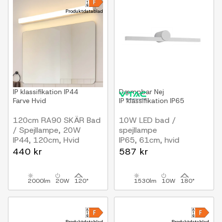
Produktdatablad
IP klassifikation
IP44
Dæmpbar
Nej
Farve
Hvid
IP klassifikation
IP65
120cm RA90 SKÄR Bad
10W LED bad /
/ Spejllampe, 20W
spejllampe
IP44, 120cm, Hvid
IP65, 61cm, hvid
440 kr
587 kr
2000lm
20W
120°
1530lm
10W
180°
Produktdatablad
Produktdatablad