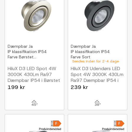
Dæmpbar
Ja
Dæmpbar
Ja
IP klassifikation
IP54
IP klassifikation
IP54
Farve
Børstet...
Farve
Sort
Sendes inden for 2-4 dage
HiluX D3 LED Spot 4W
HiluX D3 Udendørs LED
3000K 430Lm Ra97
Spot 4W 3000K 430Lm
Dæmpbar IP54 i Børstet
Ra97 Dæmpbar IP54 i
Sort
199 kr
239 kr
45°
38°
Produktdatablad
Produktdatablad