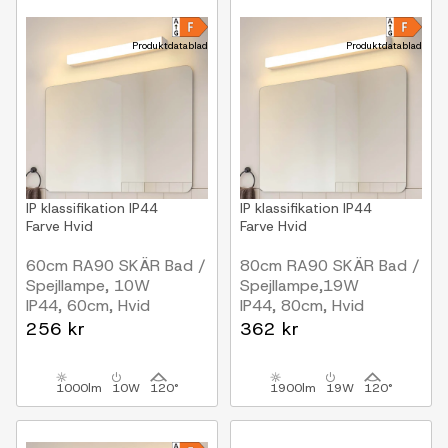
Produktdatablad
Produktdatablad
IP klassifikation
IP44
IP klassifikation
IP44
Farve
Hvid
Farve
Hvid
60cm RA90 SKÄR Bad /
80cm RA90 SKÄR Bad /
Spejllampe, 10W
Spejllampe,19W
IP44, 60cm, Hvid
IP44, 80cm, Hvid
256 kr
362 kr
1000lm
10W
120°
1900lm
19W
120°