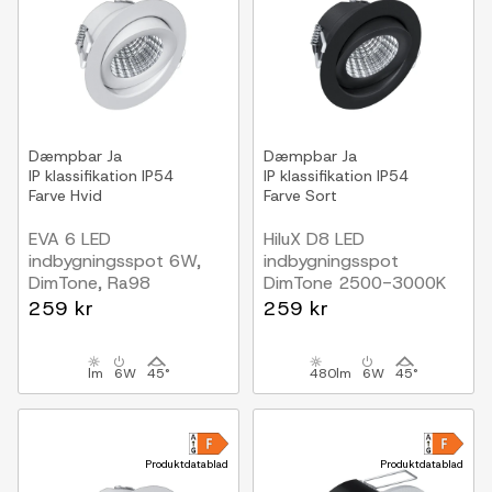
Dæmpbar
Ja
Dæmpbar
Ja
IP klassifikation
IP54
IP klassifikation
IP54
Farve
Hvid
Farve
Sort
EVA 6 LED
HiluX D8 LED
indbygningsspot 6W,
indbygningsspot
DimTone, Ra98
DimTone 2500-3000K
Hvid
6W 480Lm Ra98
259 kr
259 kr
Sort
lm
6W
45°
480lm
6W
45°
Produktdatablad
Produktdatablad