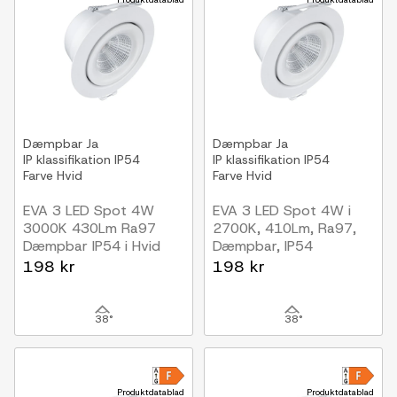
Dæmpbar
Ja
Dæmpbar
Ja
IP klassifikation
IP54
IP klassifikation
IP54
Farve
Hvid
Farve
Hvid
EVA 3 LED Spot 4W
EVA 3 LED Spot 4W i
3000K 430Lm Ra97
2700K, 410Lm, Ra97,
Dæmpbar IP54 i Hvid
Dæmpbar, IP54
(inde/Udendørs)
Hvid (inde/Udendørs)
198 kr
198 kr
38°
38°
Produktdatablad
Produktdatablad