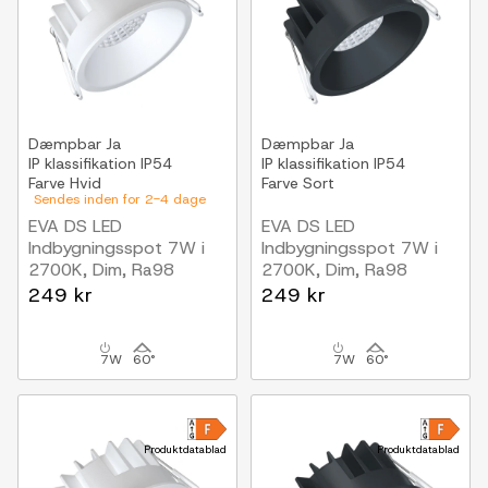
Dæmpbar
Ja
Dæmpbar
Ja
IP klassifikation
IP54
IP klassifikation
IP54
Farve
Hvid
Farve
Sort
Sendes inden for 2-4 dage
EVA DS LED
EVA DS LED
Indbygningsspot 7W i
Indbygningsspot 7W i
2700K, Dim, Ra98
2700K, Dim, Ra98
Hvid (inde-/Udendørs)
Sort (inde-/Udendørs)
249 kr
249 kr
7W
60°
7W
60°
Produktdatablad
Produktdatablad