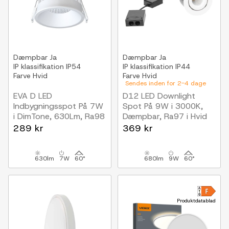
Dæmpbar
Ja
Dæmpbar
Ja
IP klassifikation
IP54
IP klassifikation
IP44
Farve
Hvid
Farve
Hvid
Sendes inden for 2-4 dage
EVA D LED
D12 LED Downlight
Indbygningsspot På 7W
Spot På 9W i 3000K,
i DimTone, 630Lm, Ra98
Dæmpbar, Ra97 i Hvid
Hvid
289 kr
369 kr
630lm
7W
60°
680lm
9W
60°
Produktdatablad