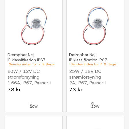
Dæmpbar
Nej
Dæmpbar
Nej
IP klassifikation
IP67
IP klassifikation
IP67
Sendes inden for 7-9 dage
Sendes inden for 7-9 dage
20W / 12V DC
25W / 12V DC
strømforsyning
strømforsyning
1.66A, IP67, Passer i
2A, IP67, Passer i
PL/loftlamper
PL/loftlamper
73 kr
73 kr
20W
25W