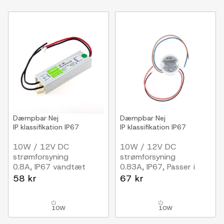
Dæmpbar
Nej
Dæmpbar
Nej
IP klassifikation
IP67
IP klassifikation
IP67
10W / 12V DC
10W / 12V DC
strømforsyning
strømforsyning
0.8A, IP67 vandtæt
0.83A, IP67, Passer i
PL/loftlamper
58 kr
67 kr
10W
10W