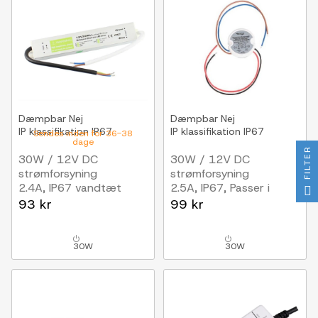
Dæmpbar
Nej
Dæmpbar
Nej
IP klassifikation
IP67
IP klassifikation
IP67
Sendes inden for 36-38
dage
FILTER
30W / 12V DC
30W / 12V DC
strømforsyning
strømforsyning
2.4A, IP67 vandtæt
2.5A, IP67, Passer i
PL/loftlamper
93 kr
99 kr
30W
30W