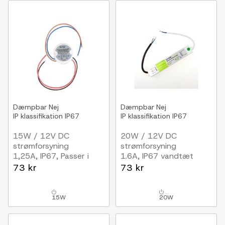
Dæmpbar
Nej
Dæmpbar
Nej
IP klassifikation
IP67
IP klassifikation
IP67
15W / 12V DC
20W / 12V DC
strømforsyning
strømforsyning
1,25A, IP67, Passer i
1.6A, IP67 vandtæt
PL/loftlamper
73 kr
73 kr
15W
20W