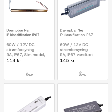
Dæmpbar
Nej
Dæmpbar
Nej
IP klassifikation
IP67
IP klassifikation
IP67
60W / 12V DC
60W / 12V DC
strømforsyning
strømforsyning
5A, IP67, Slim model,
5A, IP67 vandtæt
flicker free
114 kr
145 kr
60W
60W