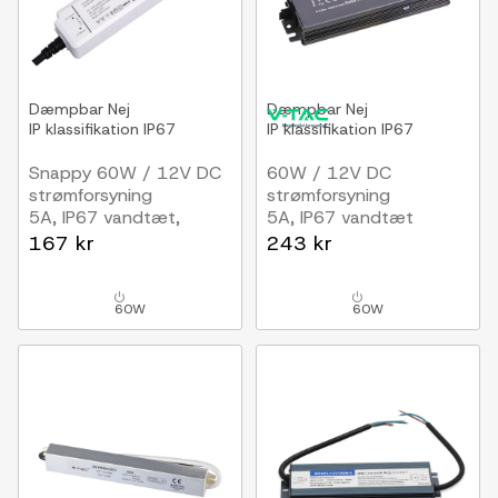
Dæmpbar
Nej
Dæmpbar
Nej
IP klassifikation
IP67
IP klassifikation
IP67
Snappy 60W / 12V DC
60W / 12V DC
strømforsyning
strømforsyning
5A, IP67 vandtæt,
5A, IP67 vandtæt
Vandtæt
167 kr
243 kr
60W
60W