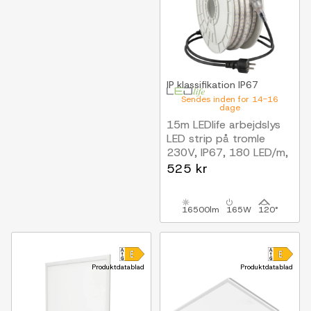
IP klassifikation
IP67
Sendes inden for 14-16
dage
15m LEDlife arbejdslys
LED strip på tromle
230V, IP67, 180 LED/m,
11W/m, 1100 lm/m
525 kr
16500lm
165W
120°
Produktdatablad
Produktdatablad