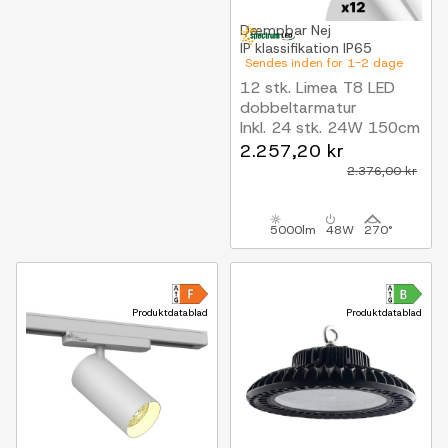
Dæmpbar
Nej
IP klassifikation
IP65
Sendes inden for 1-2 dage
12 stk. Limea T8 LED
dobbeltarmatur
Inkl. 24 stk. 24W 150cm
LED rør, IP65 vandtæt
2.257,20 kr
2.376,00 kr
5000lm
48W
270°
Produktdatablad
Produktdatablad