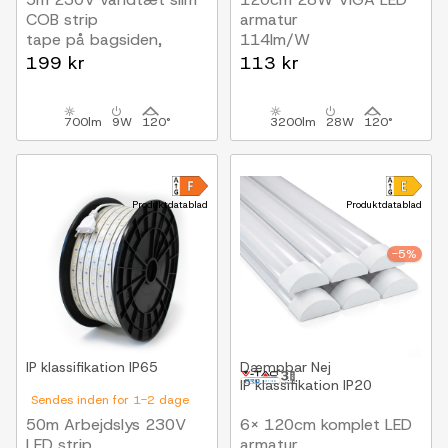
COB strip
armatur
tape på bagsiden,
114lm/W
9W/m, IP67, 296 LED/m,
199 kr
113 kr
op til 50m
700lm
9W
120°
3200lm
28W
120°
Produktdatablad
Produktdatablad
-5%
IP klassifikation
IP65
Dæmpbar
Nej
IP klassifikation
IP20
Sendes inden for 1-2 dage
50m Arbejdslys 230V
6x 120cm komplet LED
LED strip
armatur