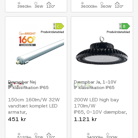
3960lm
36W
120°
36000lm
360W
120°
Produktdatablad
Produktdatablad
Dæmpbar
Nej
Dæmpbar
Ja, 1-10V
IP klassifikation
IP65
IP klassifikation
IP65
150cm 160lm/W 32W
200W LED high bay
vandtæt komplet LED
170lm/W
armatur,
IP65, 0-10V dæmpbar,
Gennemfortrådet
Inkl. 30 cm
451 kr
1.121 kr
5120lm, IP65
kædeophæng, 5 års
garanti
5120lm
32W
120°
34000lm
200W