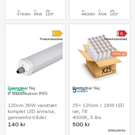
5760lm
48W
120°
4800lm
40W
120°
Produktdatablad
Produktdatablad
-400 kr
Dæmpbar
Nej
Dæmpbar
Nej
IP klassifikation
IP65
120cm 36W vandtæt
25x 120cm / 18W LED
komplet LED armatur,
rør, T8
gennemfortrådet
4000K, 5 års
4320lm, 120lm/W, IP65
producentgaranti
140 kr
500 kr
900,00 kr