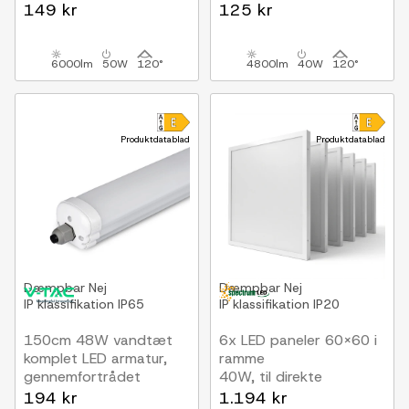
149 kr
125 kr
6000lm
50W
120°
4800lm
40W
120°
Produktdatablad
Produktdatablad
Dæmpbar
Nej
Dæmpbar
Nej
IP klassifikation
IP65
IP klassifikation
IP20
150cm 48W vandtæt
6x LED paneler 60x60 i
komplet LED armatur,
ramme
gennemfortrådet
40W, til direkte
5760lm, 120lm/W, IP65
montering
194 kr
1.194 kr