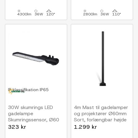
4300lm
36W
120°
2800lm
36W
110°
IP klassifikation
IP65
30W skumrings LED
4m Mast til gadelamper
gadelampe
og projektører Ø60mm
Skumringssensor, Ø60
Sort, forlængbar højde
mm, IP65, sort, 230V
323 kr
1.299 kr