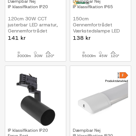
Dæmpbar
Nej
Dæmpbar
Nej
IP klassifikation
IP20
IP klassifikation
IP65
120cm 30W CCT
150cm
justerbar LED armatur,
Gennemfortrådet
Gennemfortrådet
Værkstedslampe LED
Kan seriekobles
45W LED armatur,
141 kr
138 kr
5400lm, IP65
3000lm
30W
120°
5500lm
45W
120°
Produktdatablad
IP klassifikation
IP20
Dæmpbar
Nej
Farve
Sort
IP klassifikation
IP20