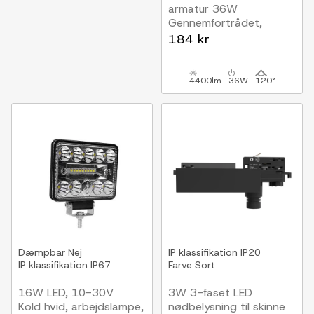
armatur 36W
Gennemfortrådet,
RA93, 120lm/W, IP65
184 kr
4400lm
36W
120°
Dæmpbar
Nej
IP klassifikation
IP20
IP klassifikation
IP67
Farve
Sort
16W LED, 10-30V
3W 3-faset LED
Kold hvid, arbejdslampe,
nødbelysning til skinne