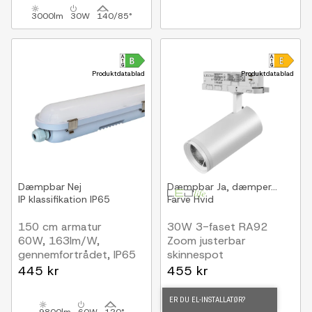
3000lm
30W
140/85°
Produktdatablad
Produktdatablad
Dæmpbar
Nej
Dæmpbar
Ja, dæmper...
IP klassifikation
IP65
Farve
Hvid
150 cm armatur
30W 3-faset RA92
60W, 163lm/W,
Zoom justerbar
gennemfortrådet, IP65
skinnespot
100lm/W, Justerbar
445 kr
455 kr
spredning, Justerbar
CCT, Hvid, Justerbar
ER DU EL-INSTALLATØR?
lysstyrke