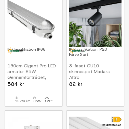
IP klassifikation
IP66
IP klassifikation
IP20
Farve
Sort
150cm Gigant Pro LED
3-faset GU10
armatur 85W
skinnespot Madara
Gennemfortrådet,
Altro
12750lm, 150lm/W,
Sort, Uden lyskilde
584 kr
82 kr
IP66 vandtæt, IK10
12750lm
85W
120°
Produktdatablad