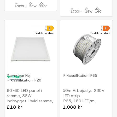
4320lm
36W
120°
1700lm
18W
160°
Produktdatablad
Produktdatablad
Dæmpbar
Nej
IP klassifikation
IP65
IP klassifikation
IP20
60x60 LED panel i
50m Arbejdslys 230V
ramme, 36W
LED strip
Indbygget i hvid ramme,
IP65, 180 LED/m,
til direkte montering
7,2W/m, 720 lm/m
218 kr
1.088 kr