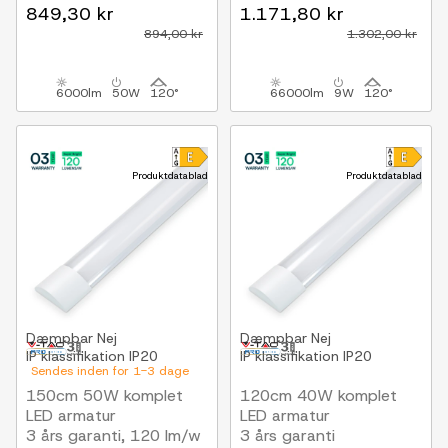
producentgaranti, 230V
9W/m, 1320 lm/m
849,30 kr
1.171,80 kr
894,00 kr
1.302,00 kr
6000lm
50W
120°
66000lm
9W
120°
Produktdatablad
Produktdatablad
Dæmpbar
Nej
Dæmpbar
Nej
IP klassifikation
IP20
IP klassifikation
IP20
Sendes inden for 1-3 dage
150cm 50W komplet
120cm 40W komplet
LED armatur
LED armatur
3 års garanti, 120 lm/w
3 års garanti