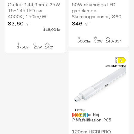
Outlet: 144,9cm / 25W
50W skumrings LED
T5-145 LED rør
gadelampe
4000K, 150lm/W
Skumringssensor, Ø60
mm, IP65, sort, 230V
82,60 kr
346 kr
118,00 kr
5000lm
50W
140/85°
3750lm
25W
140°
Produktdatablad
Dæmpbar
Nej
IP klassifikation
IP65
120cm HICRI PRO