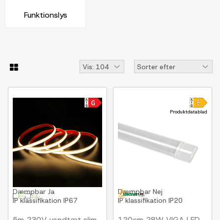
Funktionslys
Produktdatablad
Produktdatablad
Dæmpbar
Ja
Dæmpbar
Nej
IP klassifikation
IP67
IP klassifikation
IP20
5m 230V vandtæt slim
120cm 28W VIGA LED