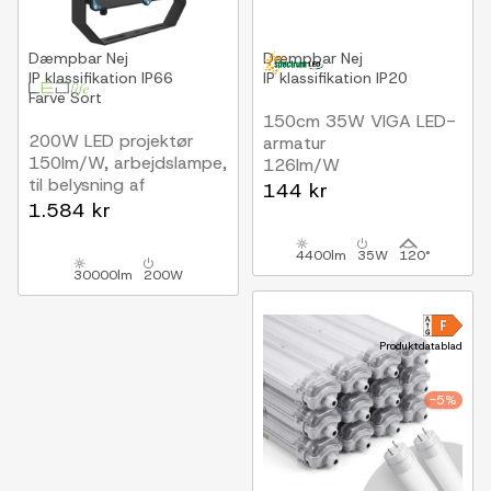
Dæmpbar
Nej
Dæmpbar
Nej
IP klassifikation
IP66
IP klassifikation
IP20
Farve
Sort
150cm 35W VIGA LED-
200W LED projektør
armatur
150lm/W, arbejdslampe,
126lm/W
til belysning af
144 kr
bygninger,
1.584 kr
parkeringspladser,
statuer mm
4400lm
35W
120°
30000lm
200W
Produktdatablad
-5%