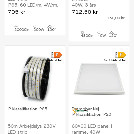
IP65, 60 LED/m, 4W/m,
40W, 3 års
400 lm/m
producentgaranti, 230V
705 kr
712,50 kr
750,00 kr
20000lm
200W
120°
4800lm
40W
120°
Produktdatablad
Produktdatablad
IP klassifikation
IP65
Dæmpbar
Nej
IP klassifikation
IP20
50m Arbejdslys 230V
60x60 LED panel i
LED strip
ramme, 40W