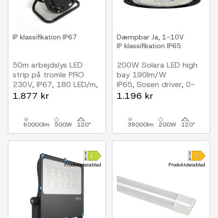
IP klassifikation
IP67
Dæmpbar
Ja, 1-10V
IP klassifikation
IP65
50m arbejdslys LED
200W Solara LED high
strip på tromle PRO
bay 190lm/W
230V, IP67, 180 LED/m,
IP65, Sosen driver, 0-
10W/m, 1200 lm/m
10V dæmpbar, 5 års
1.877 kr
1.196 kr
garanti
60000lm
500W
120°
38000lm
200W
120°
Produktdatablad
Produktdatablad