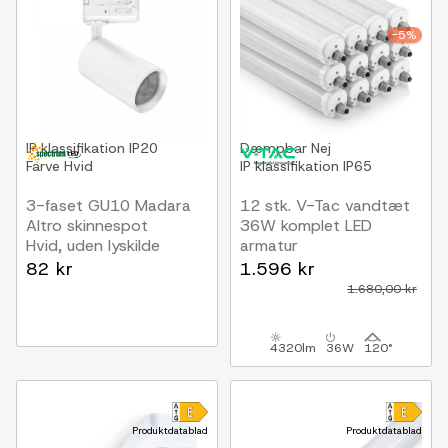
-5%
IP klassifikation
IP20
Dæmpbar
Nej
Farve
Hvid
IP klassifikation
IP65
3-faset GU10 Madara
12 stk. V-Tac vandtæt
Altro skinnespot
36W komplet LED
Hvid, uden lyskilde
armatur
120 cm, 120lm/W,
82 kr
1.596 kr
gennemfortrådet, IP65,
1.680,00 kr
230V
4320lm
36W
120°
Produktdatablad
Produktdatablad