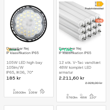
Produktdatablad
-5%
Dæmpbar
Nej
Dæmpbar
Nej
IP klassifikation
IP65
IP klassifikation
IP65
105W LED high bay
12 stk. V-Tac vandtæt
105lm/W
48W komplet LED
IP65, IK06, 70°
armatur
spredning
150 cm, 120lm/W, IP65,
185 kr
2.211,60 kr
gennemfortrådet 230V
2.328,00 kr
10500lm
105W
70°
5760lm
48W
120°