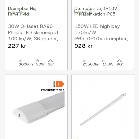
Dæmpbar
Nej
Dæmpbar
Ja, 1-10V
Farve
Hvid
IP klassifikation
IP65
30W 3-faset RA90
150W LED high bay
Philips LED skinnespot
170lm/W
100 lm/W, 36 grader,
IP65, 0-10V dæmpbar,
Hvid
Inkl. 30 cm
227 kr
928 kr
kædeophæng, 5 års
garanti
3000lm
30W
36°
25500lm
150W
90°
Produktdatablad