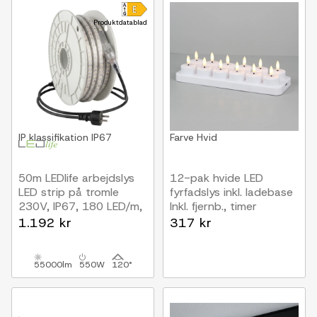
Produktdatablad
IP klassifikation
IP67
Farve
Hvid
50m LEDlife arbejdslys
12-pak hvide LED
LED strip på tromle
fyrfadslys inkl. ladebase
230V, IP67, 180 LED/m,
Inkl. fjernb., timer
11W/m, 1100 lm/m
1.192 kr
317 kr
55000lm
550W
120°