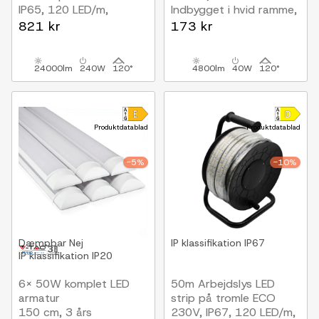
IP65, 120 LED/m,
Indbygget i hvid ramme,
4,8W/m, 480 lm/m
til direkte montering
821 kr
173 kr
24000lm
240W
120°
4800lm
40W
120°
Produktdatablad
Produktdatablad
-5%
-10%
Dæmpbar
Nej
IP klassifikation
IP67
IP klassifikation
IP20
6x 50W komplet LED
50m Arbejdslys LED
armatur
strip på tromle ECO
150 cm, 3 års
230V, IP67, 120 LED/m,