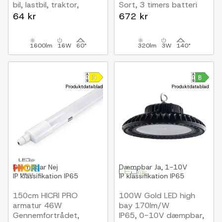
bil, lastbil, traktor,
Sort, 3 timers batteri
trailer,
64 kr
672 kr
udrykningskøretøjer
1600lm
16W
60°
320lm
3W
140°
Produktdatablad
Produktdatablad
Dæmpbar
Nej
Dæmpbar
Ja, 1-10V
IP klassifikation
IP65
IP klassifikation
IP65
150cm HICRI PRO
100W Gold LED high
armatur 46W
bay 170lm/W
Gennemfortrådet,
IP65, 0-10V dæmpbar,