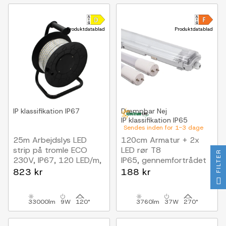
Produktdatablad
Produktdatablad
IP klassifikation
IP67
Dæmpbar
Nej
IP klassifikation
IP65
Sendes inden for 1-3 dage
25m Arbejdslys LED
120cm Armatur + 2x
strip på tromle ECO
LED rør T8
FILTER
230V, IP67, 120 LED/m,
IP65, gennemfortrådet
9W/m, 1320 lm/m
823 kr
188 kr
33000lm
9W
120°
3760lm
37W
270°