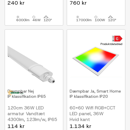
RA93, 130lm/W, IP65
Inkl. 30 cm
240 kr
760 kr
kædeophæng, 5 års
garanti
6000lm
46W
120°
17000lm
100W
120°
Produktdatablad
Dæmpbar
Nej
Dæmpbar
Ja, Smart Home
IP klassifikation
IP65
IP klassifikation
IP20
120cm 36W LED
60x60 Wifi RGB+CCT
armatur Vandtæt
LED panel, 36W
4300lm, 123lm/w, IP65
Hvid kant
114 kr
1.134 kr