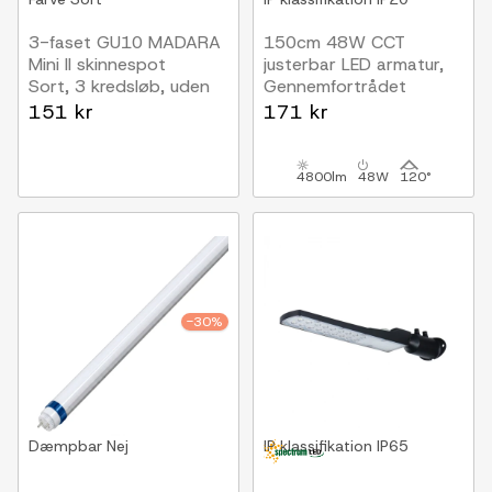
3-faset GU10 MADARA
150cm 48W CCT
Mini II skinnespot
justerbar LED armatur,
Sort, 3 kredsløb, uden
Gennemfortrådet
lyskilde
Kan seriekobles
151 kr
171 kr
4800lm
48W
120°
-30%
Dæmpbar
Nej
IP klassifikation
IP65