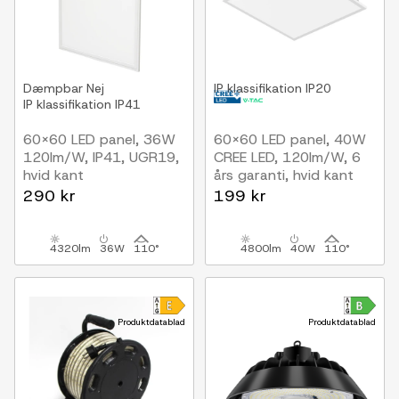
Dæmpbar
Nej
IP klassifikation
IP20
IP klassifikation
IP41
60x60 LED panel, 36W
60x60 LED panel, 40W
120lm/W, IP41, UGR19,
CREE LED, 120lm/W, 6
hvid kant
års garanti, hvid kant
290 kr
199 kr
4320lm
36W
110°
4800lm
40W
110°
Produktdatablad
Produktdatablad