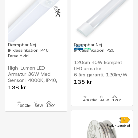
Dæmpbar
Nej
Dæmpbar
Nej
IP klassifikation
IP40
IP klassifikation
IP20
Farve
Hvid
120cm 40W komplet
High-Lumen LED
LED armatur
Armatur 36W Med
6 års garanti, 120lm/W
Sensor i 4000K, IP40,
135 kr
230V
138 kr
120cm
4300lm
40W
120°
4650lm
36W
120°
Produktdatablad