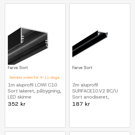
Farve
Sort
Farve
Sort
Sendes inden for 9-11 dage
1m aluprofil LOWI C10
2m aluprofil
Sort lakeret, påbygning,
SURFACE10.V2 BC/U
LED skinne
Sort anodiseret,
påbygning, LED skinne
352 kr
187 kr