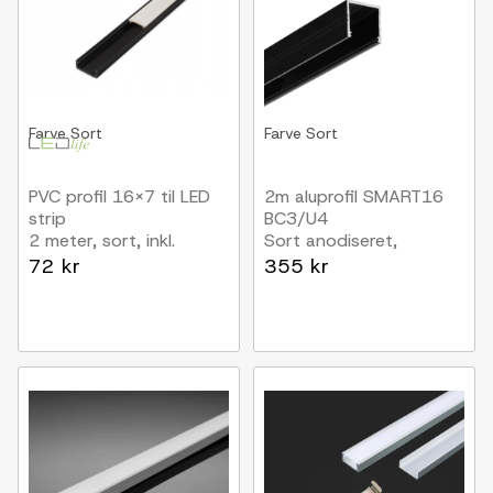
Farve
Sort
Farve
Sort
PVC profil 16x7 til LED
2m aluprofil SMART16
strip
BC3/U4
2 meter, sort, inkl.
Sort anodiseret,
mælkehvidt cover
påbygning, LED skinne
72 kr
355 kr