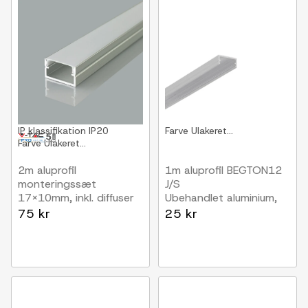
IP klassifikation
IP20
Farve
Ulakeret...
Farve
Ulakeret...
2m aluprofil
1m aluprofil BEGTON12
monteringssæt
J/S
17x10mm, inkl. diffuser
Ubehandlet aluminium,
og endestykker, sølv
påbygning, LED skinne
75 kr
25 kr