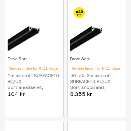
Farve
Sort
Farve
Sort
Sendes inden for 9-11 dage
Sendes inden for 9-11 dage
1m aluprofil SURFACE10
40 stk. 2m aluprofil
BC/UX
SURFACE10 BC/UX
Sort anodiseret,
Sort anodiseret,
påbygning, LED skinne
påbygning, LED skinne
104 kr
8.355 kr