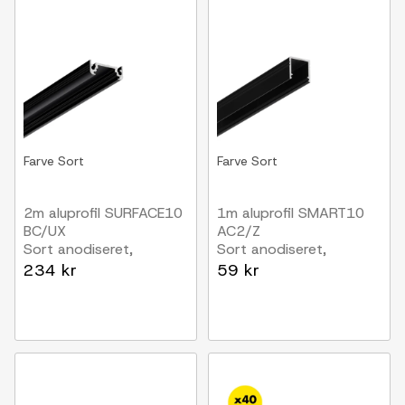
Farve
Sort
Farve
Sort
2m aluprofil SURFACE10
1m aluprofil SMART10
BC/UX
AC2/Z
Sort anodiseret,
Sort anodiseret,
påbygning, LED skinne
påbygning, LED skinne
234 kr
59 kr