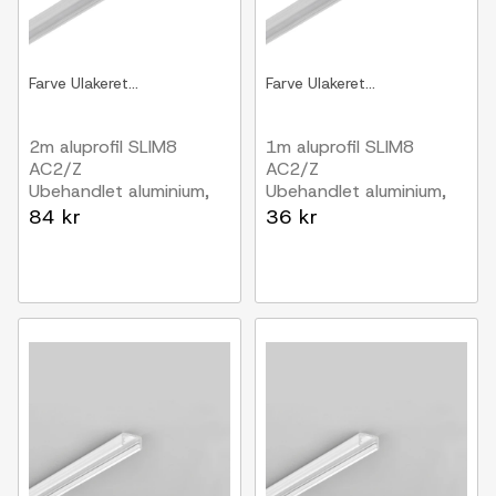
Farve
Ulakeret...
Farve
Ulakeret...
2m aluprofil SLIM8
1m aluprofil SLIM8
AC2/Z
AC2/Z
Ubehandlet aluminium,
Ubehandlet aluminium,
påbygning, LED skinne
påbygning, LED skinne
84 kr
36 kr