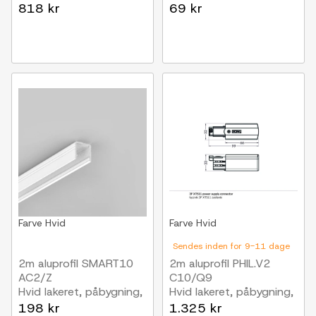
LED skinne
818 kr
69 kr
Farve
Hvid
Farve
Hvid
Sendes inden for 9-11 dage
2m aluprofil SMART10
2m aluprofil PHIL.V2
AC2/Z
C10/Q9
Hvid lakeret, påbygning,
Hvid lakeret, påbygning,
LED skinne
LED skinne
198 kr
1.325 kr