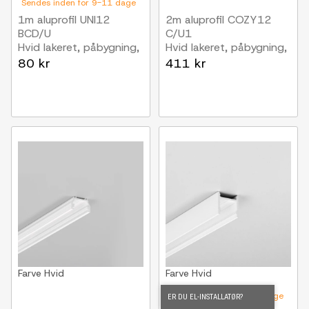
Sendes inden for 9-11 dage
1m aluprofil UNI12
2m aluprofil COZY12
BCD/U
C/U1
Hvid lakeret, påbygning,
Hvid lakeret, påbygning,
LED skinne
LED skinne
80 kr
411 kr
Farve
Hvid
Farve
Hvid
Sendes inden for 9-11 dage
ER DU EL-INSTALLATØR?