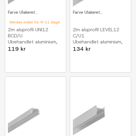
Farve
Ulakeret...
Farve
Ulakeret...
Sendes inden for 9-11 dage
2m aluprofil UNI12
2m aluprofil LEVEL12
BCD/U
C/U1
Ubehandlet aluminium,
Ubehandlet aluminium,
påbygning, LED skinne
påbygning, LED skinne
119 kr
134 kr