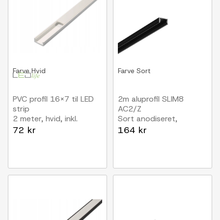
Farve
Hvid
Farve
Sort
PVC profil 16x7 til LED
2m aluprofil SLIM8
strip
AC2/Z
2 meter, hvid, inkl.
Sort anodiseret,
mælkehvidt cover
påbygning, LED skinne
72 kr
164 kr