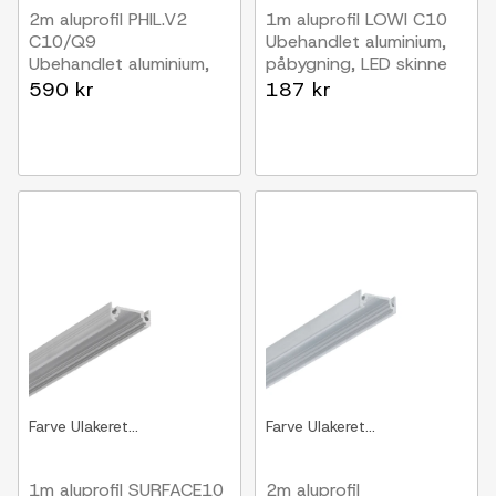
2m aluprofil PHIL.V2
1m aluprofil LOWI C10
C10/Q9
Ubehandlet aluminium,
Ubehandlet aluminium,
påbygning, LED skinne
påbygning, LED skinne
590 kr
187 kr
Farve
Ulakeret...
Farve
Ulakeret...
1m aluprofil SURFACE10
2m aluprofil