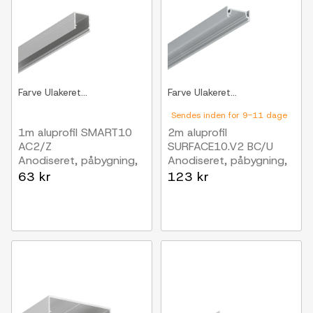
Farve
Ulakeret...
Farve
Ulakeret...
Sendes inden for 9-11 dage
1m aluprofil SMART10
2m aluprofil
AC2/Z
SURFACE10.V2 BC/U
Anodiseret, påbygning,
Anodiseret, påbygning,
LED skinne
LED skinne
63 kr
123 kr