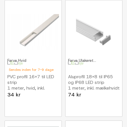
Farve
Hvid
Farve
Ulakeret...
Sendes inden for 7-9 dage
PVC profil 16x7 til LED
Aluprofil 18x8 til IP65
strip
og IP68 LED strip
1 meter, hvid, inkl.
1 meter, inkl. mælkehvidt
mælkehvidt cover
cover, klips og
34 kr
74 kr
endestykker, anodiseret