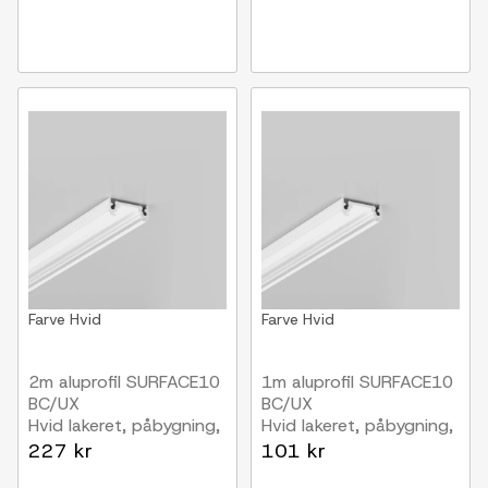
Farve
Hvid
Farve
Hvid
2m aluprofil SURFACE10
1m aluprofil SURFACE10
BC/UX
BC/UX
Hvid lakeret, påbygning,
Hvid lakeret, påbygning,
LED skinne
LED skinne
227 kr
101 kr