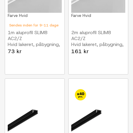
Farve
Hvid
Farve
Hvid
Sendes inden for 9-11 dage
1m aluprofil SLIM8
2m aluprofil SLIM8
AC2/Z
AC2/Z
Hvid lakeret, påbygning,
Hvid lakeret, påbygning,
LED skinne
LED skinne
73 kr
161 kr