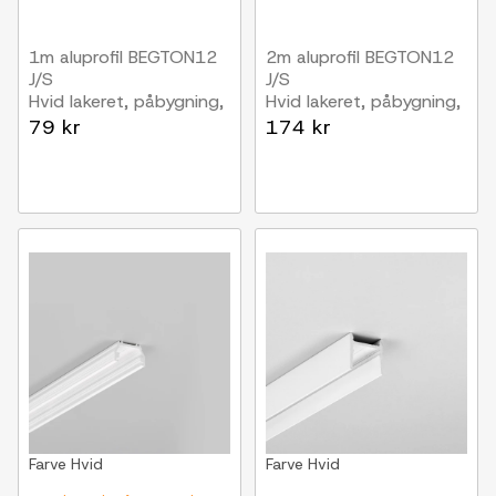
1m aluprofil BEGTON12
2m aluprofil BEGTON12
J/S
J/S
Hvid lakeret, påbygning,
Hvid lakeret, påbygning,
LED skinne
LED skinne
79 kr
174 kr
Farve
Hvid
Farve
Hvid