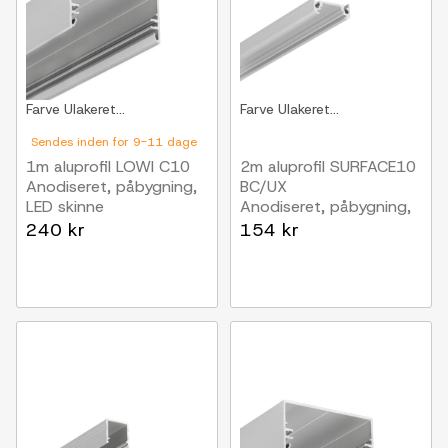
Farve
Ulakeret...
Farve
Ulakeret...
Sendes inden for 9-11 dage
1m aluprofil LOWI C10
2m aluprofil SURFACE10
Anodiseret, påbygning,
BC/UX
LED skinne
Anodiseret, påbygning,
LED skinne
240 kr
154 kr