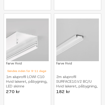
Farve
Hvid
Farve
Hvid
Sendes inden for 9-11 dage
1m aluprofil LOWI C10
2m aluprofil
Hvid lakeret, påbygning,
SURFACE10.V2 BC/U
LED skinne
Hvid lakeret, påbygning,
LED skinne
270 kr
182 kr