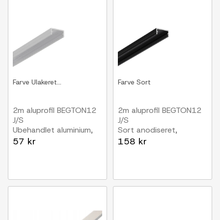
Farve
Ulakeret...
Farve
Sort
2m aluprofil BEGTON12
2m aluprofil BEGTON12
J/S
J/S
Ubehandlet aluminium,
Sort anodiseret,
påbygning, LED skinne
påbygning, LED skinne
57 kr
158 kr