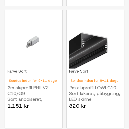
Farve
Sort
Farve
Sort
Sendes inden for 9-11 dage
Sendes inden for 9-11 dage
2m aluprofil PHIL.V2
2m aluprofil LOWI C10
C10/Q9
Sort lakeret, påbygning,
Sort anodiseret,
LED skinne
påbygning, LED skinne
1.151 kr
820 kr