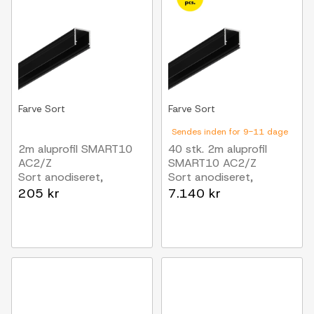
Farve
Sort
Farve
Sort
Sendes inden for 9-11 dage
2m aluprofil SMART10
40 stk. 2m aluprofil
AC2/Z
SMART10 AC2/Z
Sort anodiseret,
Sort anodiseret,
påbygning, LED skinne
påbygning, LED skinne
205 kr
7.140 kr