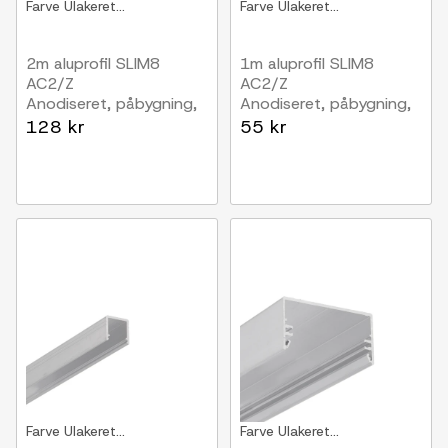
Farve
Ulakeret...
Farve
Ulakeret...
2m aluprofil SLIM8
1m aluprofil SLIM8
AC2/Z
AC2/Z
Anodiseret, påbygning,
Anodiseret, påbygning,
LED skinne
LED skinne
128 kr
55 kr
Farve
Ulakeret...
Farve
Ulakeret...