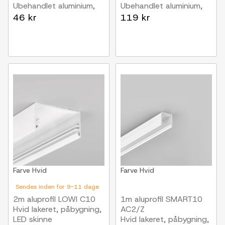
Ubehandlet aluminium,
Ubehandlet aluminium,
påbygning, LED skinne
påbygning, LED skinne
46 kr
119 kr
Farve
Hvid
Farve
Hvid
Sendes inden for 9-11 dage
2m aluprofil LOWI C10
1m aluprofil SMART10
Hvid lakeret, påbygning,
AC2/Z
LED skinne
Hvid lakeret, påbygning,