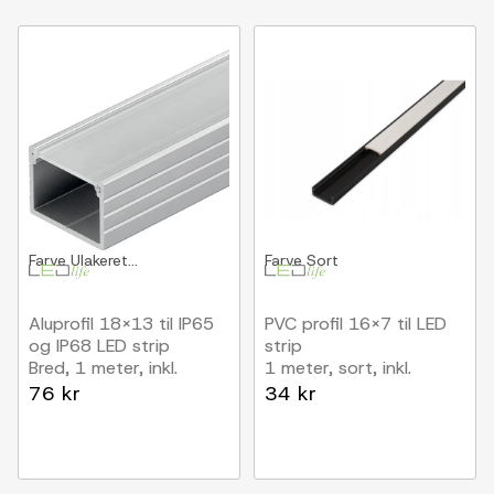
Farve
Ulakeret...
Farve
Sort
Aluprofil 18x13 til IP65
PVC profil 16x7 til LED
og IP68 LED strip
strip
Bred, 1 meter, inkl.
1 meter, sort, inkl.
matteret cover og klips,
mælkehvidt cover
76 kr
34 kr
anodiseret