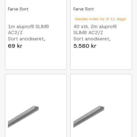
Farve
Sort
Farve
Sort
Sendes inden for 9-11 dage
1m aluprofil SLIM8
40 stk. 2m aluprofil
AC2/Z
SLIM8 AC2/Z
Sort anodiseret,
Sort anodiseret,
påbygning, LED skinne
påbygning, LED skinne
69 kr
5.580 kr