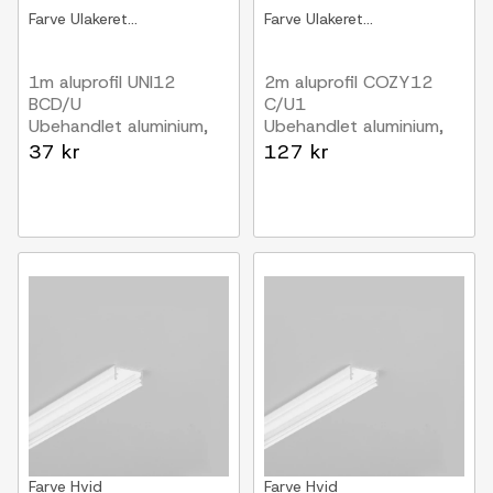
Farve
Ulakeret...
Farve
Ulakeret...
1m aluprofil UNI12
2m aluprofil COZY12
BCD/U
C/U1
Ubehandlet aluminium,
Ubehandlet aluminium,
påbygning, LED skinne
påbygning, LED skinne
37 kr
127 kr
Farve
Hvid
Farve
Hvid