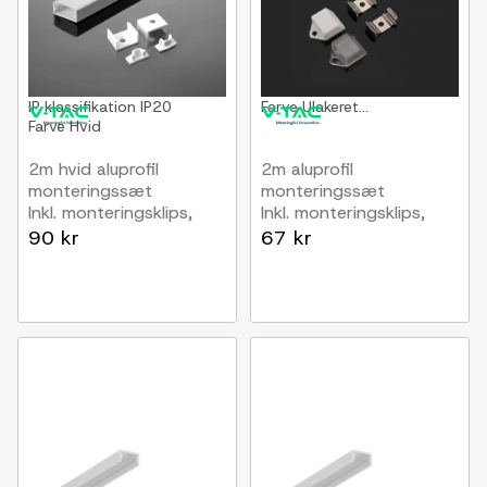
IP klassifikation
IP20
Farve
Ulakeret...
Farve
Hvid
2m hvid aluprofil
2m aluprofil
monteringssæt
monteringssæt
Inkl. monteringsklips,
Inkl. monteringsklips,
cover og endestykker,
cover og endestykker,
90 kr
67 kr
17,4x7mm, hvid
15,55x5,9mm