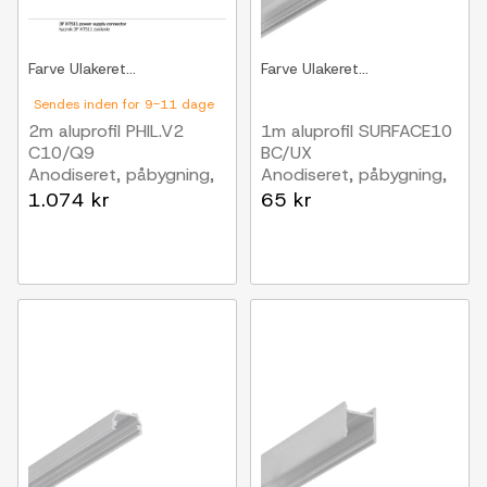
Farve
Ulakeret...
Farve
Ulakeret...
Sendes inden for 9-11 dage
2m aluprofil PHIL.V2
1m aluprofil SURFACE10
C10/Q9
BC/UX
Anodiseret, påbygning,
Anodiseret, påbygning,
LED skinne
LED skinne
1.074 kr
65 kr