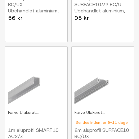
BC/UX
SURFACE10.V2 BC/U
Ubehandlet aluminium,
Ubehandlet aluminium,
påbygning, LED skinne
påbygning, LED skinne
56 kr
95 kr
Farve
Ulakeret...
Farve
Ulakeret...
Sendes inden for 9-11 dage
1m aluprofil SMART10
2m aluprofil SURFACE10
AC2/Z
BC/UX