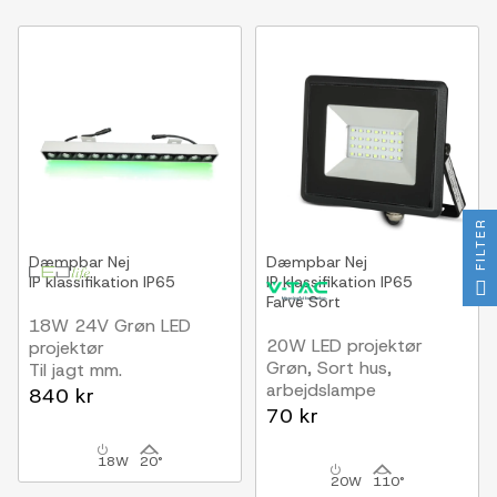
FILTER
Dæmpbar
Nej
Dæmpbar
Nej
IP klassifikation
IP65
IP klassifikation
IP65
Farve
Sort
18W 24V Grøn LED
20W LED projektør
projektør
Grøn, Sort hus,
Til jagt mm.
arbejdslampe
840 kr
70 kr
18W
20°
20W
110°