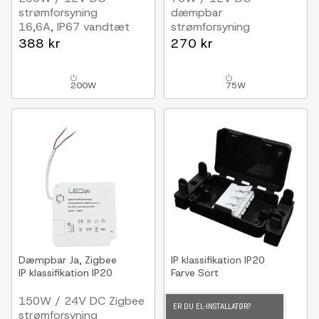
strømforsyning
dæmpbar
16,6A, IP67 vandtæt
strømforsyning
6.25A, RF, push-dæmp
388 kr
270 kr
200W
75W
Dæmpbar
Ja, Zigbee
IP klassifikation
IP20
IP klassifikation
IP20
Farve
Sort
150W / 24V DC Zigbee
Smart samleboks
ER DU EL-INSTALLATØR?
strømforsyning
IP20 indendørs, med