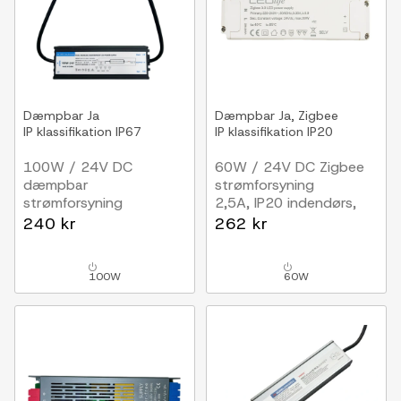
Dæmpbar
Ja
Dæmpbar
Ja, Zigbee
IP klassifikation
IP67
IP klassifikation
IP20
100W / 24V DC
60W / 24V DC Zigbee
dæmpbar
strømforsyning
strømforsyning
2,5A, IP20 indendørs,
4.17A, IP67, Triac
Hue kompatibel
240 kr
262 kr
100W
60W