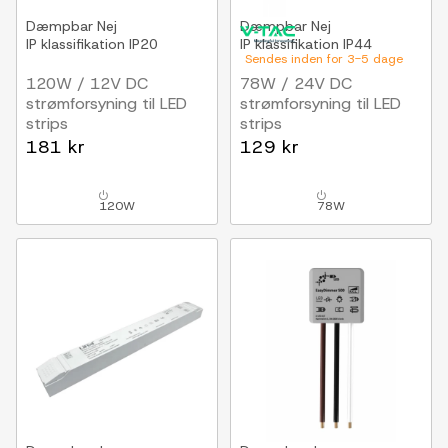
Dæmpbar
Nej
Dæmpbar
Nej
IP klassifikation
IP20
IP klassifikation
IP44
Sendes inden for 3-5 dage
120W / 12V DC
78W / 24V DC
strømforsyning til LED
strømforsyning til LED
strips
strips
10A, IP20
3.25A, IP44 vådrum
181 kr
129 kr
120W
78W