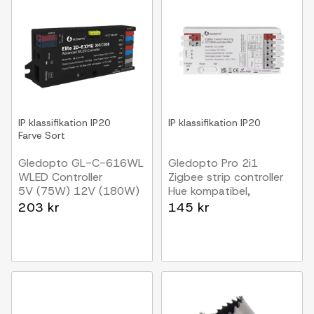
IP klassifikation
IP20
IP klassifikation
IP20
Farve
Sort
Gledopto GL-C-616WL
Gledopto Pro 2i1
WLED Controller
Zigbee strip controller
5V (75W) 12V (180W)
Hue kompatibel,
24V (360W)
12V/24V, 12V (144W)
203 kr
145 kr
24V (288W),
Enkeltfarvet + CCT