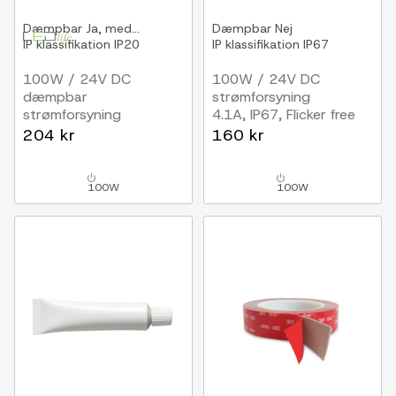
Dæmpbar
Ja, med...
Dæmpbar
Nej
IP klassifikation
IP20
IP klassifikation
IP67
100W / 24V DC
100W / 24V DC
dæmpbar
strømforsyning
strømforsyning
4.1A, IP67, Flicker free
4.17A, IP20 indendørs,
204 kr
160 kr
Med fjernbetjening,
Flicker fri
100W
100W