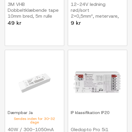
3M VHB
12-24V ledning
Dobbeltklæbende tape
rød/sort
10mm bred, 5m rulle
2x0,5mm², metervare,
min. 5 meter
49 kr
9 kr
Dæmpbar
Ja
IP klassifikation
IP20
Sendes inden for 30-32
dage
40W / 300-1050mA
Gledopto Pro 5i1