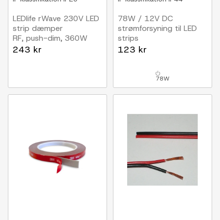
LEDlife rWave 230V LED
78W / 12V DC
strip dæmper
strømforsyning til LED
RF, push-dim, 360W
strips
6.5A, IP44 vådrum
243 kr
123 kr
78W