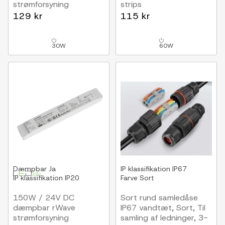
strømforsyning
strips
2.5A, IP20 indendørs
2.5A, IP44 vådrum
129 kr
115 kr
30W
60W
Dæmpbar
Ja
IP klassifikation
IP67
IP klassifikation
IP20
Farve
Sort
150W / 24V DC
Sort rund samledåse
dæmpbar rWave
IP67 vandtæt, Sort, Til
strømforsyning
samling af ledninger, 3-