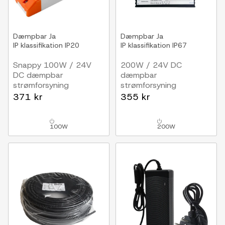
Dæmpbar
Ja
Dæmpbar
Ja
IP klassifikation
IP20
IP klassifikation
IP67
Snappy 100W / 24V
200W / 24V DC
DC dæmpbar
dæmpbar
strømforsyning
strømforsyning
4.17A, IP20 indendørs
8.33A, IP67, Triac
371 kr
355 kr
100W
200W