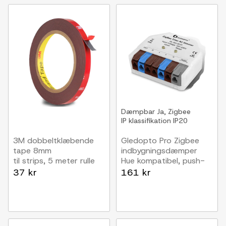
Dæmpbar
Ja, Zigbee
IP klassifikation
IP20
3M dobbeltklæbende
Gledopto Pro Zigbee
tape 8mm
indbygningsdæmper
til strips, 5 meter rulle
Hue kompatibel, push-
dim, LED dæmper,
37 kr
161 kr
200W, 230V