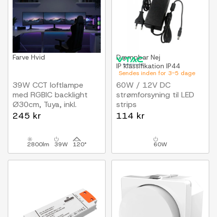
Farve
Hvid
Dæmpbar
Nej
IP klassifikation
IP44
Sendes inden for 3-5 dage
39W CCT loftlampe
60W / 12V DC
med RGBIC backlight
strømforsyning til LED
Ø30cm, Tuya, inkl.
strips
fjernbetjening
5A, IP44 vådrum
245 kr
114 kr
2800lm
39W
120°
60W