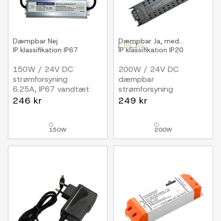
Dæmpbar
Nej
Dæmpbar
Ja, med...
IP klassifikation
IP67
IP klassifikation
IP20
150W / 24V DC
200W / 24V DC
strømforsyning
dæmpbar
6.25A, IP67 vandtæt
strømforsyning
8.33A, IP20 indendørs,
246 kr
249 kr
Med fjernbetjening,
Flicker fri
150W
200W