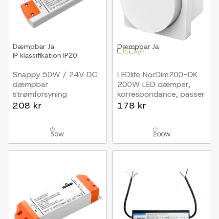
Dæmpbar
Ja
Dæmpbar
Ja
IP klassifikation
IP20
Snappy 50W / 24V DC
LEDlife NorDim200-DK
dæmpbar
200W LED dæmper,
strømforsyning
korrespondance, passer
2.08A, IP20 indendørs
i FUGA
208 kr
178 kr
50W
200W