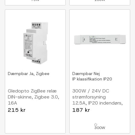
Dæmpbar
Ja, Zigbee
Dæmpbar
Nej
IP klassifikation
IP20
Gledopto ZigBee relæ
300W / 24V DC
DIN-skinne, Zigbee 3.0,
strømforsyning
16A
12.5A, IP20 indendørs,
Flicker free
215 kr
187 kr
300W