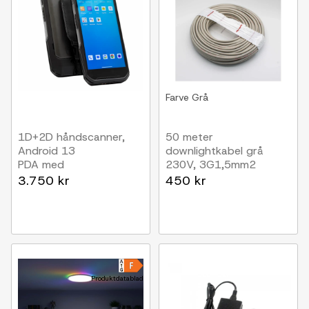
Farve
Grå
1D+2D håndscanner,
50 meter
Android 13
downlightkabel grå
PDA med
230V, 3G1,5mm2
stregkodescanner og
3.750 kr
450 kr
QR
Produktdatablad