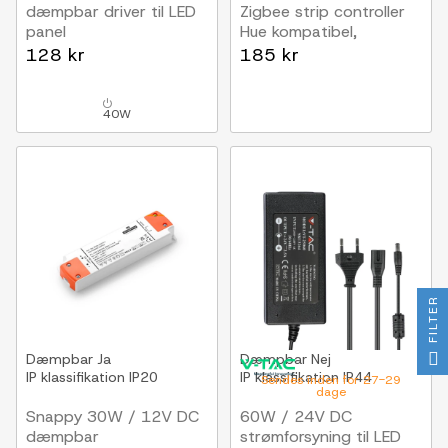
dæmpbar driver til LED
Zigbee strip controller
panel
Hue kompatibel,
9-45V, Triac + Push dim,
12V/24V, RGB+CCT
128 kr
185 kr
flicker fri
40W
FILTER
Dæmpbar
Ja
Dæmpbar
Nej
IP klassifikation
IP20
IP klassifikation
IP44
Sendes inden for 27-29
dage
Snappy 30W / 12V DC
60W / 24V DC
dæmpbar
strømforsyning til LED