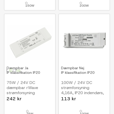
150W
200W
Dæmpbar
Ja
Dæmpbar
Nej
IP klassifikation
IP20
IP klassifikation
IP20
75W / 24V DC
100W / 24V DC
dæmpbar rWave
strømforsyning
strømforsyning
4,16A, IP20 indendørs,
3.125A, RF, push-dæmp
Flicker free
242 kr
113 kr
75W
100W