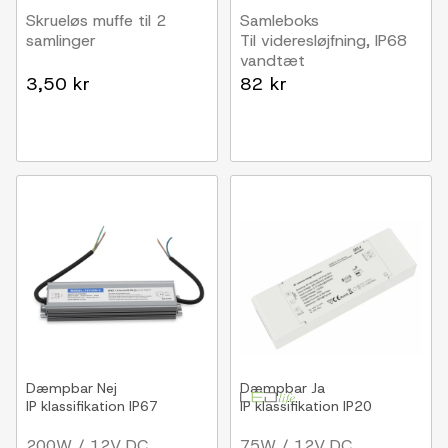
Skrueløs muffe til 2
Samleboks
samlinger
Til videresløjfning, IP68
vandtæt
3,50 kr
82 kr
Dæmpbar
Nej
Dæmpbar
Ja
IP klassifikation
IP67
IP klassifikation
IP20
200W / 12V DC
75W / 12V DC