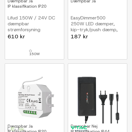
Dæmpbar
Ja
Dæmpbar
Ja
IP klassifikation
IP20
Lifud 150W / 24V DC
EasyDimmer500
dæmpbar
250W LED dæmper,
strømforsyning
kip-tryk/push dæmp,
6.25A, IP20, Triac
korrespondance, til
610 kr
187 kr
dæmpbar, flicker free
indbygning
150W
Dæmpbar
Ja
Dæmpbar
Nej
IP klassifikation
IP20
IP klassifikation
IP44