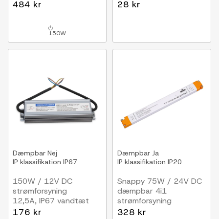
6,25A, RF, push-dæmp
ledet
484 kr
28 kr
150W
Dæmpbar
Nej
Dæmpbar
Ja
IP klassifikation
IP67
IP klassifikation
IP20
150W / 12V DC
Snappy 75W / 24V DC
strømforsyning
dæmpbar 4i1
12,5A, IP67 vandtæt
strømforsyning
3.125A, IP20 indendørs
176 kr
328 kr