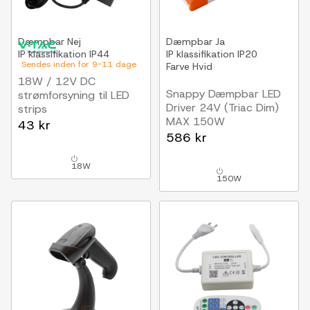
Dæmpbar
Nej
Dæmpbar
Ja
IP klassifikation
IP44
IP klassifikation
IP20
Sendes inden for 9-11 dage
Farve
Hvid
18W / 12V DC
Snappy Dæmpbar LED
strømforsyning til LED
Driver 24V (Triac Dim)
strips
MAX 150W
1.5A, IP44 vådrum
43 kr
586 kr
18W
150W