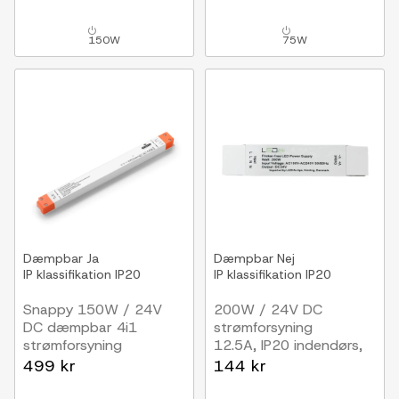
150W
75W
Dæmpbar
Ja
Dæmpbar
Nej
IP klassifikation
IP20
IP klassifikation
IP20
Snappy 150W / 24V
200W / 24V DC
DC dæmpbar 4i1
strømforsyning
strømforsyning
12.5A, IP20 indendørs,
6.25A, IP20 indendørs
Flicker free
499 kr
144 kr