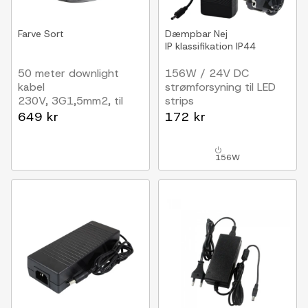
Farve
Sort
Dæmpbar
Nej
IP klassifikation
IP44
50 meter downlight
156W / 24V DC
kabel
strømforsyning til LED
230V, 3G1,5mm2, til
strips
indbygning, 90 grader
6.5A, IP44 vådrum
649 kr
172 kr
156W