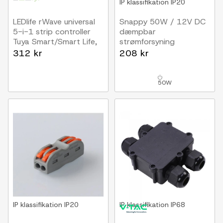
IP klassifikation
IP20
LEDlife rWave universal
Snappy 50W / 12V DC
5-i-1 strip controller
dæmpbar
Tuya Smart/Smart Life,
strømforsyning
RGB/W, CCT, single
4.16A, IP20 indendørs
312 kr
208 kr
color
50W
IP klassifikation
IP20
IP klassifikation
IP68