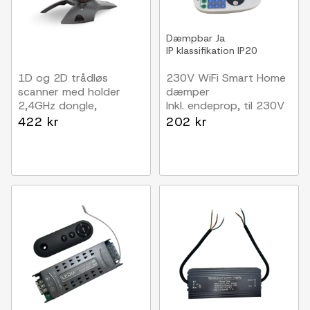
Dæmpbar
Ja
IP klassifikation
IP20
1D og 2D trådløs
230V WiFi Smart Home
scanner med holder
dæmper
2,4GHz dongle,
Inkl. endeprop, til 230V
bluetooth
(Slim COB), memory
422 kr
202 kr
funktion, max 50 m