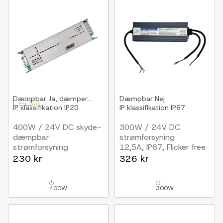
Dæmpbar
Ja, dæmper...
Dæmpbar
Nej
IP klassifikation
IP20
IP klassifikation
IP67
400W / 24V DC skyde-
300W / 24V DC
dæmpbar
strømforsyning
strømforsyning
12,5A, IP67, Flicker free
16,6A
230 kr
326 kr
400W
300W