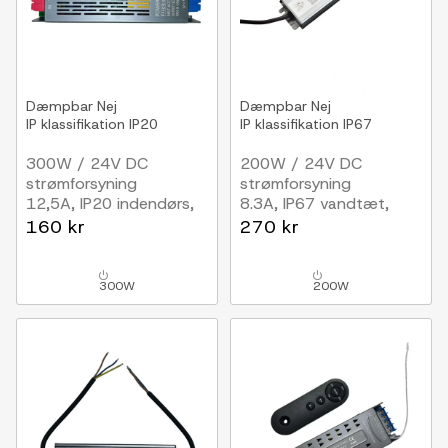
Dæmpbar
Nej
Dæmpbar
Nej
IP klassifikation
IP20
IP klassifikation
IP67
300W / 24V DC
200W / 24V DC
strømforsyning
strømforsyning
12,5A, IP20 indendørs,
8.3A, IP67 vandtæt,
Flicker free
Flicker free
160 kr
270 kr
300W
200W