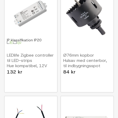
IP klassifikation
IP20
LEDlife Zigbee controller
Ø76mm kopbor
til LED-strips
Hulsav med centerbor,
Hue kompatibel, 12V
til indbygningsspot
(120W), 24V (240W)
Inno88
132 kr
84 kr