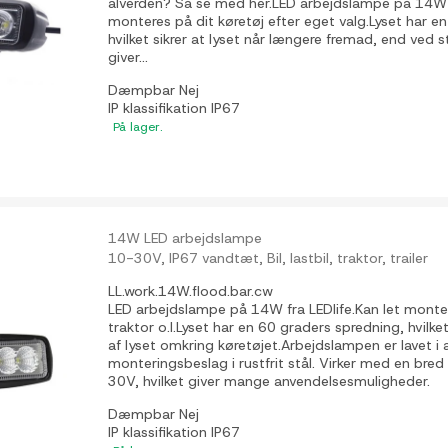
alverden? Så se med her.LED arbejdslampe på 14W 
monteres på dit køretøj efter eget valg.Lyset har e
hvilket sikrer at lyset når længere fremad, end ved 
giver...
Dæmpbar
Nej
IP klassifikation
IP67
På lager.
14W LED arbejdslampe
10-30V, IP67 vandtæt, Bil, lastbil, traktor, trailer
LL.work.14W.flood.bar.cw
LED arbejdslampe på 14W fra LEDlife.Kan let monteres
traktor o.l.Lyset har en 60 graders spredning, hvilke
af lyset omkring køretøjet.Arbejdslampen er lavet 
monteringsbeslag i rustfrit stål. Virker med en bre
30V, hvilket giver mange anvendelsesmuligheder.
Dæmpbar
Nej
IP klassifikation
IP67