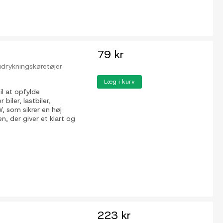
79 kr
, udrykningskøretøjer
Læg i kurv
l at opfylde
iler, lastbiler,
W, som sikrer en høj
n, der giver et klart og
223 kr