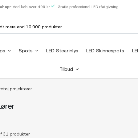
eshop
- Ved køb over 499 kr.
Gratis professionel LED rådgivning
ips
Spots
LED Stearinlys
LED Skinnespots
LE
Tilbud
etøj projektører
tører
af 31 produkter