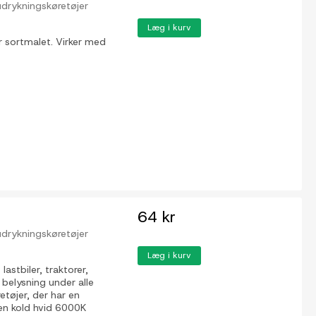
, udrykningskøretøjer
Læg i kurv
r sortmalet. Virker med
64 kr
, udrykningskøretøjer
Læg i kurv
lastbiler, traktorer,
g belysning under alle
tøjer, der har en
en kold hvid 6000K