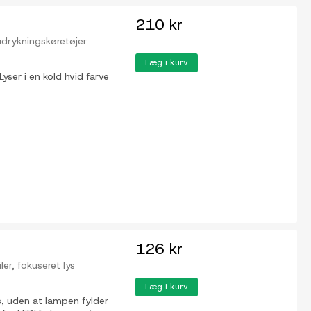
210 kr
, udrykningskøretøjer
Læg i kurv
er i en kold hvid farve
126 kr
ler, fokuseret lys
Læg i kurv
s, uden at lampen fylder