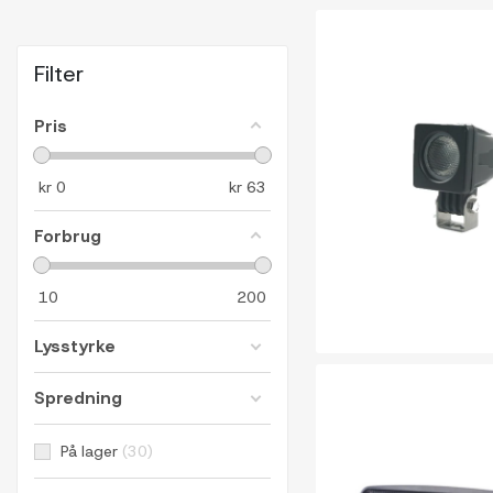
Filter
Pris
kr
0
kr
63
Forbrug
10
200
Lysstyrke
Spredning
På lager
30