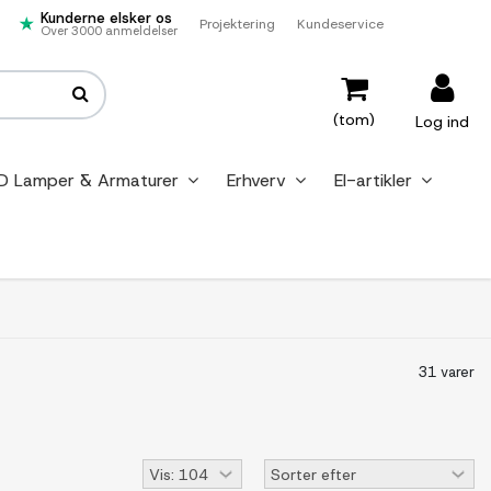
Kunderne elsker os
Projektering
Kundeservice
Over 3000 anmeldelser
(tom)
Log ind
D Lamper & Armaturer
Erhverv
El-artikler
31 varer