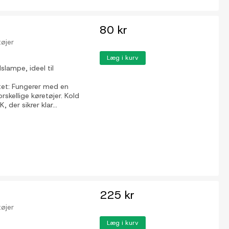
80 kr
tøjer
Læg i kurv
lampe, ideel til
tet: Fungerer med en
rskellige køretøjer. Kold
der sikrer klar...
225 kr
tøjer
Læg i kurv