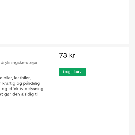
73 kr
, udrykningskøretøjer
Læg i kurv
iler, lastbiler,
 kraftig og pålidelig
 og effektiv belysning.
gør den alsidig til