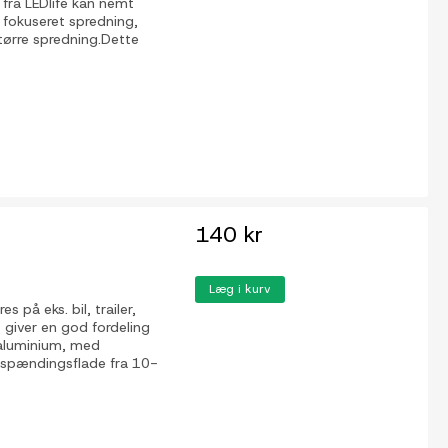
fra LEDlife kan nemt
n fokuseret spredning,
større spredning.Dette
140 kr
Læg i kurv
 på eks. bil, trailer,
t giver en god fordeling
i aluminium, med
d spændingsflade fra 10-