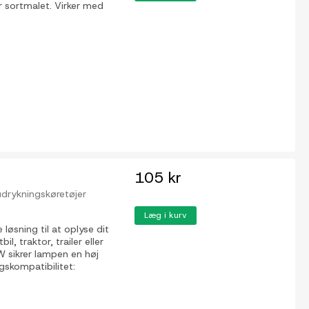
r sortmalet. Virker med
105 kr
, udrykningskøretøjer
Læg i kurv
løsning til at oplyse dit
, traktor, trailer eller
W sikrer lampen en høj
gskompatibilitet: