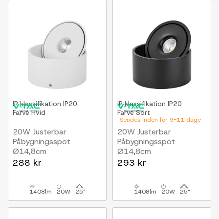
IP klassifikation
IP20
IP klassifikation
IP20
Farve
Hvid
Farve
Sort
Sendes inden for 9-11 dage
20W Justerbar
20W Justerbar
Påbygningsspot
Påbygningsspot
Ø14,8cm
Ø14,8cm
RA90, 3-i-1 CCT, Hvid
RA90, 3-i-1 CCT, Sort
288 kr
293 kr
1408lm
20W
25°
1408lm
20W
25°