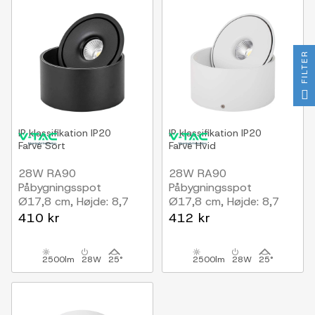
FILTER
IP klassifikation
IP20
IP klassifikation
IP20
Farve
Sort
Farve
Hvid
28W RA90
28W RA90
Påbygningsspot
Påbygningsspot
Ø17,8 cm, Højde: 8,7
Ø17,8 cm, Højde: 8,7
cm, Sort, CCT - 3
cm, CCT, 3 lyskulører,
410 kr
412 kr
lyskulører
hvid
2500lm
28W
25°
2500lm
28W
25°