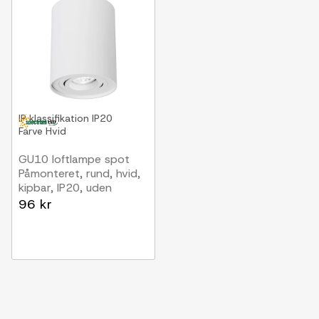
IP klassifikation
IP20
Farve
Hvid
GU10 loftlampe spot
Påmonteret, rund, hvid,
kipbar, IP20, uden
lyskilde
96 kr