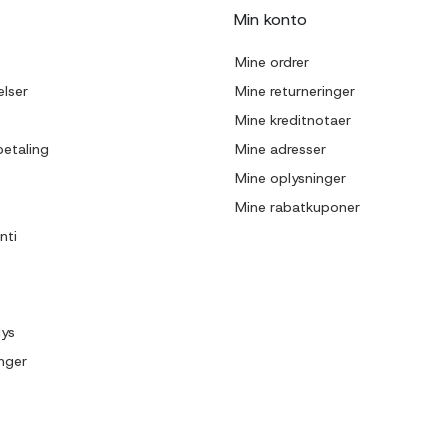
Min konto
Mine ordrer
lser
Mine returneringer
Mine kreditnotaer
betaling
Mine adresser
Mine oplysninger
Mine rabatkuponer
nti
lys
inger