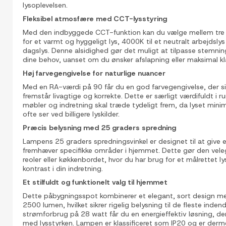
lysoplevelsen.
Fleksibel atmosfære med CCT-lysstyring
Med den indbyggede CCT-funktion kan du vælge mellem tre fo
for et varmt og hyggeligt lys, 4000K til et neutralt arbejdslys 
dagslys. Denne alsidighed gør det muligt at tilpasse stemni
dine behov, uanset om du ønsker afslapning eller maksimal kl
Høj farvegengivelse for naturlige nuancer
Med en RA-værdi på 90 får du en god farvegengivelse, der sikre
fremstår livagtige og korrekte. Dette er særligt værdifuldt i r
møbler og indretning skal træde tydeligt frem, da lyset mini
ofte ser ved billigere lyskilder.
Præcis belysning med 25 graders spredning
Lampens 25 graders spredningsvinkel er designet til at give e
fremhæver specifikke områder i hjemmet. Dette gør den velegne
reoler eller køkkenbordet, hvor du har brug for et målrettet 
kontrast i din indretning.
Et stilfuldt og funktionelt valg til hjemmet
Dette påbygningsspot kombinerer et elegant, sort design me
2500 lumen, hvilket sikrer rigelig belysning til de fleste inden
strømforbrug på 28 watt får du en energieffektiv løsning, d
med lysstyrken. Lampen er klassificeret som IP20 og er derme