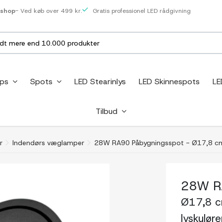
eshop
- Ved køb over 499 kr.
Gratis professionel LED rådgivning
ips
Spots
LED Stearinlys
LED Skinnespots
LE
Tilbud
r
Indendørs væglamper
28W RA90 Påbygningsspot - Ø17,8 cm, 
28W R
Ø17,8 cm
lyskuløre