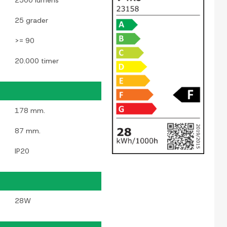
2500 lumens
25 grader
>= 90
20.000 timer
178 mm.
87 mm.
IP20
28W