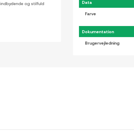
Data
n indbydende og stilfuld
Farve
Dokumentation
Brugervejledning