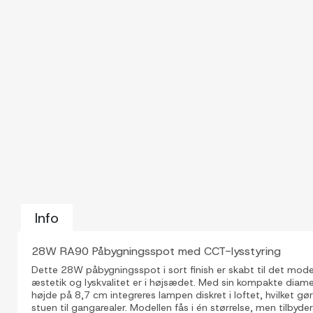
Info
28W RA90 Påbygningsspot med CCT-lysstyring
Dette 28W påbygningsspot i sort finish er skabt til det mod
æstetik og lyskvalitet er i højsædet. Med sin kompakte dia
højde på 8,7 cm integreres lampen diskret i loftet, hvilket gør 
stuen til gangarealer. Modellen fås i én størrelse, men tilbyder s