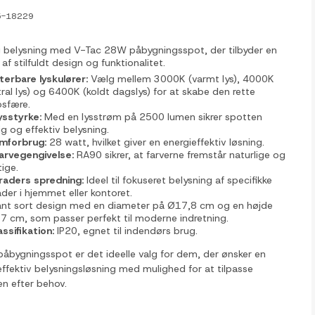
5-18229
ig belysning med V-Tac 28W påbygningsspot, der tilbyder en
f stilfuldt design og funktionalitet.
sterbare lyskulører:
Vælg mellem 3000K (varmt lys), 4000K
ral lys) og 6400K (koldt dagslys) for at skabe den rette
sfære.
lysstyrke:
Med en lysstrøm på 2500 lumen sikrer spotten
ig og effektiv belysning.
mforbrug:
28 watt, hvilket giver en energieffektiv løsning.
farvegengivelse:
RA90 sikrer, at farverne fremstår naturlige og
tige.
raders spredning:
Ideel til fokuseret belysning af specifikke
der i hjemmet eller kontoret.
ant sort design med en diameter på Ø17,8 cm og en højde
,7 cm, som passer perfekt til moderne indretning.
assifikation:
IP20, egnet til indendørs brug.
bygningsspot er det ideelle valg for dem, der ønsker en
 effektiv belysningsløsning med mulighed for at tilpasse
n efter behov.