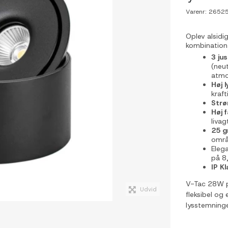
Varenr:
2652
Oplev alsid
kombination a
3 ju
(neut
atmo
Høj 
kraft
Strø
Høj 
livag
25 g
områ
Eleg
på 8
IP Kl
V-Tac 28W på
Udvid
fleksibel og
lysstemninge