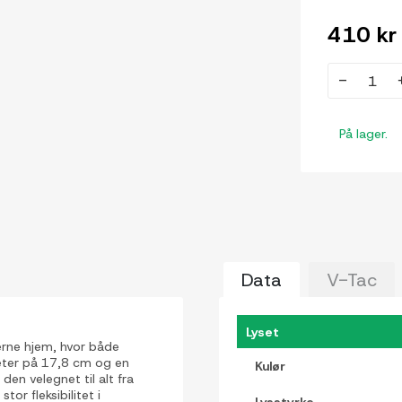
410 kr
-
På lager.
Data
V-Tac
Lyset
erne hjem, hvor både
meter på 17,8 cm og en
Kulør
den velegnet til alt fra
tor fleksibilitet i