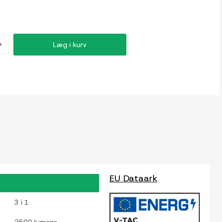
+
Læg i kurv
EU Dataark
3 i 1