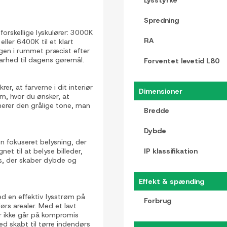
Lysstyrke
Spredning
rskellige lyskulører: 3000K
RA
eller 6400K til et klart
ngen i rummet præcist efter
arhed til dagens gøremål.
Forventet levetid L80
r, at farverne i dit interiør
Dimensioner
um, hvor du ønsker, at
merer den grålige tone, man
Bredde
Dybde
n fokuseret belysning, der
t til at belyse billeder,
IP klassifikation
lys, der skaber dybde og
Effekt & spænding
d en effektiv lysstrøm på
Forbrug
dørs arealer. Med et lavt
er ikke går på kompromis
d skabt til tørre indendørs