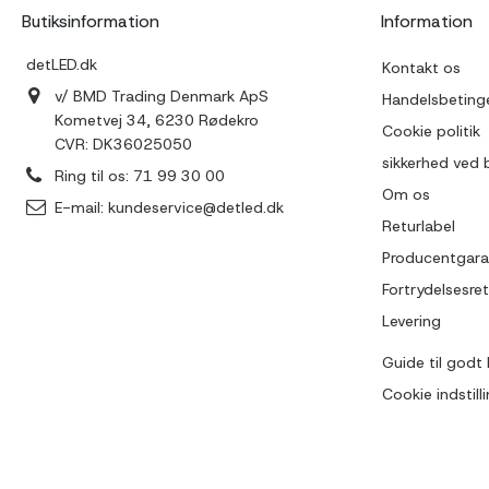
Butiksinformation
Information
detLED.dk
Kontakt os
v/ BMD Trading Denmark ApS
Handelsbetinge
Kometvej 34, 6230 Rødekro
Cookie politik
CVR: DK36025050
sikkerhed ved 
Ring til os:
71 99 30 00
Om os
E-mail:
kundeservice@detled.dk
Returlabel
Producentgara
Fortrydelsesret
Levering
Guide til godt 
Cookie indstill