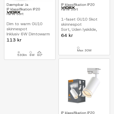
Dæmpbar
Ja
IP klassifikation
IP20
IP klassifikation
IP20
Farve
Sort
Farve
Sort
1-faset GU10 Skot
Dim to warm GU10
skinnespot
skinnespot
Sort, Uden lyskilde,
Inklusiv 6W Dimtowarm
1F2W
64 kr
pære, Sort, 1-faset,
113 kr
1F2W
Max 30W
530lm
6W
60°
IP klassifikation
IP20