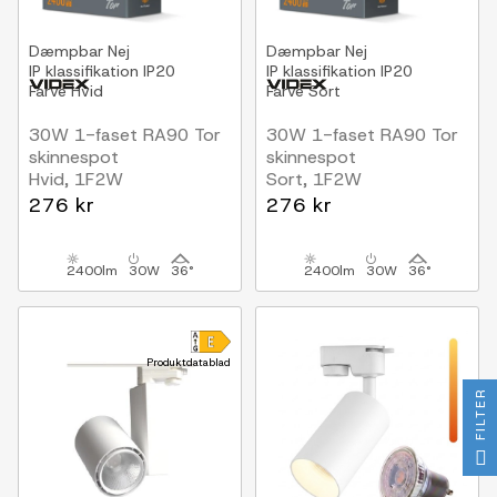
Dæmpbar
Nej
Dæmpbar
Nej
IP klassifikation
IP20
IP klassifikation
IP20
Farve
Hvid
Farve
Sort
30W 1-faset RA90 Tor
30W 1-faset RA90 Tor
skinnespot
skinnespot
Hvid, 1F2W
Sort, 1F2W
276 kr
276 kr
2400lm
30W
36°
2400lm
30W
36°
Produktdatablad
FILTER