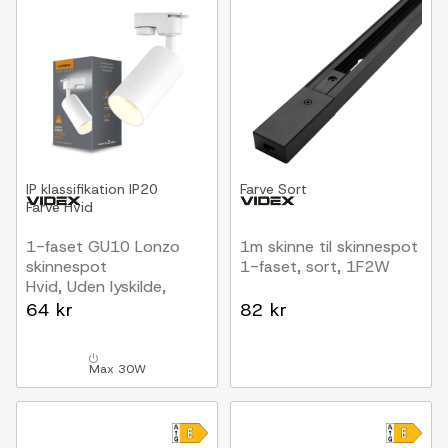
IP klassifikation
IP20
Farve
Sort
Farve
Hvid
1-faset GU10 Lonzo
1m skinne til skinnespot
skinnespot
1-faset, sort, 1F2W
Hvid, Uden lyskilde,
1F2W
64 kr
82 kr
Max 30W