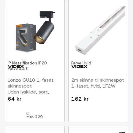
IP klassifikation
IP20
Farve
Hvid
Farve
Sort
Lonzo GU10 1-faset
2m skinne til skinnespot
skinnespot
1-faset, hvid, 1F2W
Uden lyskilde, sort,
1F2W
64 kr
162 kr
Max 30W