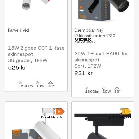
Farve
Hvid
Dæmpbar
Nej
IP klassifikation
IP20
Farve
Sort
13W Zigbee CCT 1-fase
20W 1-faset RA90 Tor
skinnespot
skinnespot
38 grader, 1F2W
Sort, 1F2W
525 kr
231 kr
1500lm
13W
38°
1600lm
20W
36°
Produktdatablad
Produktdatablad