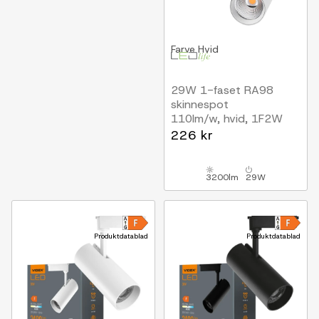
Farve
Hvid
29W 1-faset RA98
skinnespot
110lm/w, hvid, 1F2W
226 kr
3200lm
29W
Produktdatablad
Produktdatablad