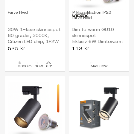
Farve
Hvid
IP klassifikation
IP20
Farve
Hvid
30W 1-fase skinnespot
Dim to warm GU10
60 grader, 3000K,
skinnespot
Citizen LED chip, 1F2W
Inklusiv 6W Dimtowarm
pære, Hvid, 1-faset,
525 kr
113 kr
1F2W
3000lm
30W
60°
Max 30W