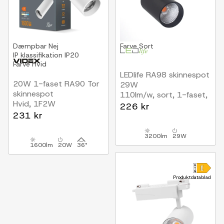
Dæmpbar
Nej
Farve
Sort
IP klassifikation
IP20
Farve
Hvid
LEDlife RA98 skinnespot
20W 1-faset RA90 Tor
29W
skinnespot
110lm/w, sort, 1-faset,
Hvid, 1F2W
1F2W
226 kr
231 kr
3200lm
29W
1600lm
20W
36°
Produktdatablad