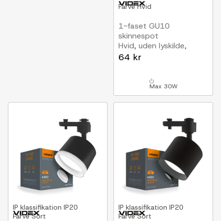
Farve
Hvid
1-faset GU10
skinnespot
Hvid, uden lyskilde,
1F2W
64 kr
Max 30W
IP klassifikation
IP20
IP klassifikation
IP20
Farve
Sort
Farve
Sort