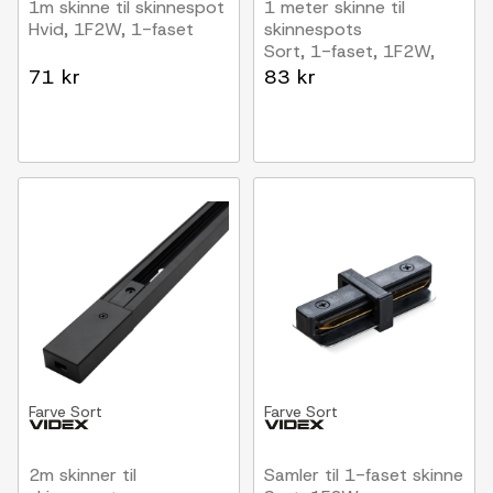
1m skinne til skinnespot
1 meter skinne til
Hvid, 1F2W, 1-faset
skinnespots
Sort, 1-faset, 1F2W,
komplet med tilslutning
71 kr
83 kr
og endeprop
Farve
Sort
Farve
Sort
2m skinner til
Samler til 1-faset skinne