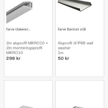
Farve
Ulakeret...
Farve
Børstet stål
2m aluprofil MIKRO10 +
Aluprofil til IP68 wall
2m monteringsprofil
washer
MIKRO10
1m
Anodiseret
298 kr
50 kr