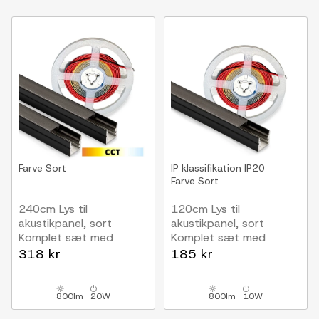
Farve
Sort
IP klassifikation
IP20
Farve
Sort
240cm Lys til
120cm Lys til
akustikpanel, sort
akustikpanel, sort
Komplet sæt med
Komplet sæt med
aluprofil og CCT LED
aluprofil og COB LED
318 kr
185 kr
strip
strip
800lm
20W
800lm
10W