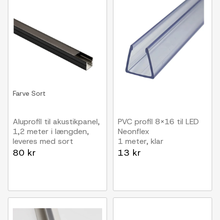
Farve
Sort
Aluprofil til akustikpanel,
PVC profil 8x16 til LED
1,2 meter i længden,
Neonflex
leveres med sort
1 meter, klar
matteret cover,
80 kr
13 kr
10x10mm