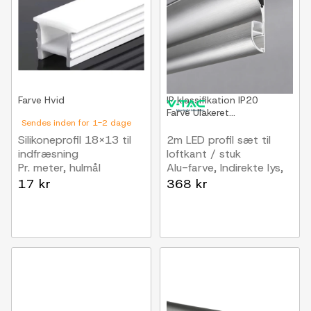
Farve
Hvid
IP klassifikation
IP20
Farve
Ulakeret...
Sendes inden for 1-2 dage
Silikoneprofil 18x13 til
2m LED profil sæt til
indfræsning
loftkant / stuk
Pr. meter, hulmål
Alu-farve, Indirekte lys,
14x14mm, passer til 8-
inkl. diffuser
17 kr
368 kr
10mm bred LED strip