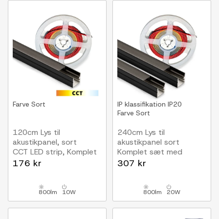
Farve
Sort
IP klassifikation
IP20
Farve
Sort
120cm Lys til
240cm Lys til
akustikpanel, sort
akustikpanel sort
CCT LED strip, Komplet
Komplet sæt med
sæt med aluprofil
aluprofil og COB LED
176 kr
307 kr
strip
800lm
10W
800lm
20W