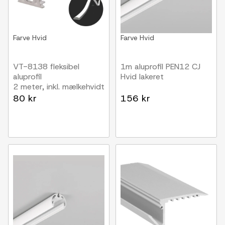
Farve
Hvid
Farve
Hvid
VT-8138 fleksibel
1m aluprofil PEN12 CJ
aluprofil
Hvid lakeret
2 meter, inkl. mælkehvidt
cover og endestykker
80 kr
156 kr