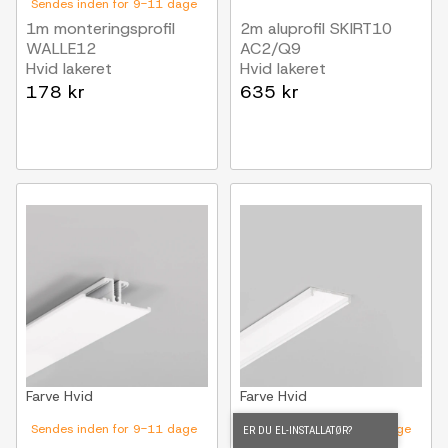
Sendes inden for 9-11 dage
1m monteringsprofil
2m aluprofil SKIRT10
WALLE12
AC2/Q9
Hvid lakeret
Hvid lakeret
178 kr
635 kr
Farve
Hvid
Farve
Hvid
Sendes inden for 9-11 dage
Sendes inden for 9-11 dage
ER DU EL-INSTALLATØR?