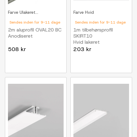
Farve
Ulakeret...
Farve
Hvid
Sendes inden for 9-11 dage
Sendes inden for 9-11 dage
2m aluprofil OVAL20 BC
1m tilbehørsprofil
Anodiseret
SKIRT10
Hvid lakeret
508 kr
203 kr