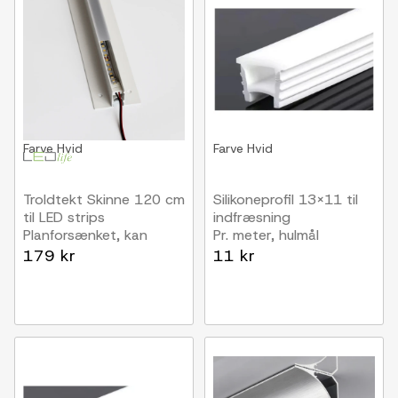
Farve
Hvid
Farve
Hvid
Troldtekt Skinne 120 cm
Silikoneprofil 13x11 til
til LED strips
indfræsning
Planforsænket, kan
Pr. meter, hulmål
forlænges
10x10mm, passer til 5-
179 kr
11 kr
8mm bred LED strip