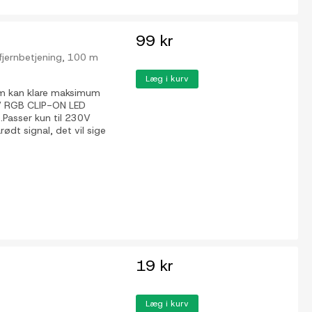
99 kr
 fjernbetjening, 100 m
Læg i kurv
om kan klare maksimum
30V RGB CLIP-ON LED
.Passer kun til 230V
ødt signal, det vil sige
19 kr
Læg i kurv