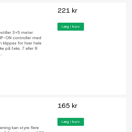
221 kr
Læg i kurv
estiller 3x5 meter
CLIP-ON controller med
n klippes for hver hele
 på f.eks. 7 eller 8
..
165 kr
r
Læg i kurv
ening kan styre flere