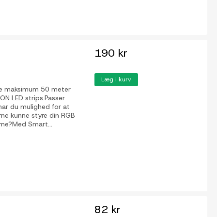
190 kr
Læg i kurv
lare maksimum 50 meter
-ON LED strips.Passer
ar du mulighed for at
rne kunne styre din RGB
ome?Med Smart...
82 kr