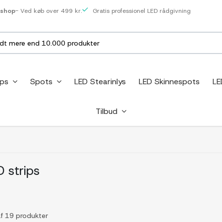
eshop
- Ved køb over 499 kr.
Gratis professionel LED rådgivning
ips
Spots
LED Stearinlys
LED Skinnespots
LE
Tilbud
 strips
af 19 produkter