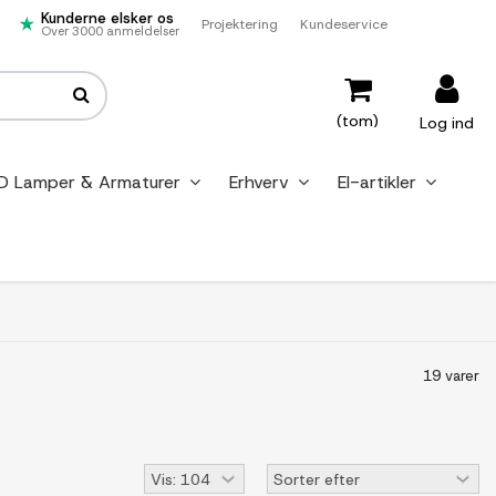
Kunderne elsker os
Projektering
Kundeservice
Over 3000 anmeldelser
(tom)
Log ind
D Lamper & Armaturer
Erhverv
El-artikler
19 varer