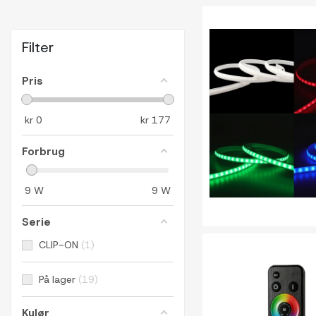
Filter
Pris
kr
0
kr
177
Forbrug
9
W
9
W
Serie
CLIP-ON
1
På lager
19
Kulør