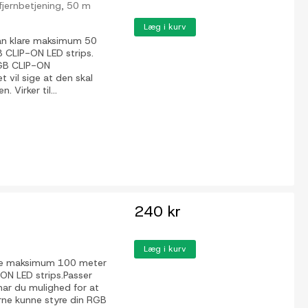
 fjernbetjening, 50 m
Læg i kurv
an klare maksimum 50
B CLIP-ON LED strips.
RGB CLIP-ON
t vil sige at den skal
Virker til...
240 kr
Læg i kurv
lare maksimum 100 meter
-ON LED strips.Passer
ar du mulighed for at
rne kunne styre din RGB