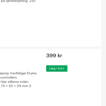
 på fjernbetjening: 150
399 kr
Læg i kurv
deprop medfølger.Styres
controllers.
lar silikone inden
: 170 x 50 x 29 mm 2