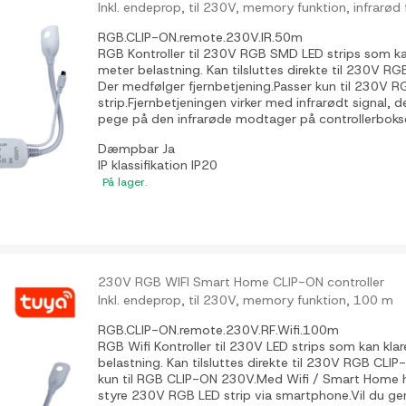
Inkl. endeprop, til 230V, memory funktion, infrarød
RGB.CLIP-ON.remote.230V.IR.50m
RGB Kontroller til 230V RGB SMD LED strips som k
meter belastning. Kan tilsluttes direkte til 230V RG
Der medfølger fjernbetjening.Passer kun til 230V 
strip.Fjernbetjeningen virker med infrarødt signal, de
pege på den infrarøde modtager på controllerboksen. 
Dæmpbar
Ja
IP klassifikation
IP20
På lager.
230V RGB WIFI Smart Home CLIP-ON controller
Inkl. endeprop, til 230V, memory funktion, 100 m
RGB.CLIP-ON.remote.230V.RF.Wifi.100m
RGB Wifi Kontroller til 230V LED strips som kan k
belastning. Kan tilsluttes direkte til 230V RGB CLIP
kun til RGB CLIP-ON 230V.Med Wifi / Smart Home h
styre 230V RGB LED strip via smartphone.Vil du ge