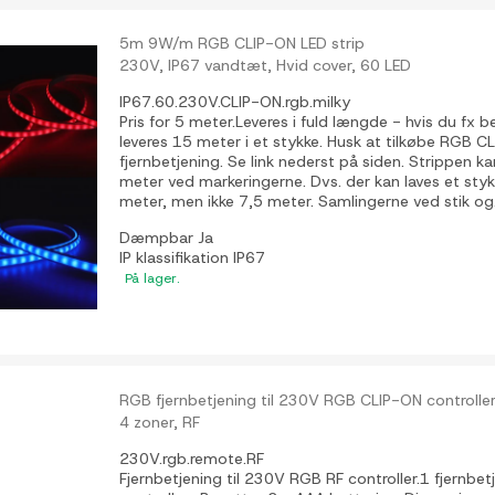
5m 9W/m RGB CLIP-ON LED strip
230V, IP67 vandtæt, Hvid cover, 60 LED
IP67.60.230V.CLIP-ON.rgb.milky
Pris for 5 meter.Leveres i fuld længde - hvis du fx b
leveres 15 meter i et stykke. Husk at tilkøbe RGB 
fjernbetjening. Se link nederst på siden. Strippen ka
meter ved markeringerne. Dvs. der kan laves et stykke
meter, men ikke 7,5 meter. Samlingerne ved stik og.
Dæmpbar
Ja
IP klassifikation
IP67
På lager.
RGB fjernbetjening til 230V RGB CLIP-ON controlle
4 zoner, RF
230V.rgb.remote.RF
Fjernbetjening til 230V RGB RF controller.1 fjernbetj