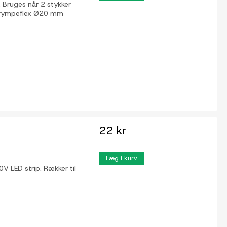
 Bruges når 2 stykker
m krympeflex Ø20 mm
22 kr
Læg i kurv
V LED strip. Rækker til