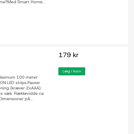
Home?Med Smart Home...
179 kr
Læg i kurv
 maksimum 100 meter
-ON LED strips.Passer
ening (kræver 2xAAA).
mes væk. Rækkevidde ca
Dimensioner på...