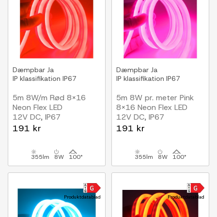
Dæmpbar
Ja
Dæmpbar
Ja
IP klassifikation
IP67
IP klassifikation
IP67
5m 8W/m Rød 8x16
5m 8W pr. meter Pink
Neon Flex LED
8x16 Neon Flex LED
12V DC, IP67
12V DC, IP67
191 kr
191 kr
355lm
8W
100°
355lm
8W
100°
Produktdatablad
Produktdatablad