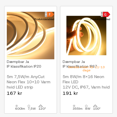
Produktdatablad
Produktdatablad
Dæmpbar
Ja
Dæmpbar
Ja
IP klassifikation
IP20
IP klassifikation
IP67
Sendes inden for 11-13
dage
5m 7,5W/m AnyCut
5m 8W/m 8x16 Neon
Neon Flex 10x10 Varm
Flex LED
hvid LED strip
12V DC, IP67, Varm hvid
12V DC, Ingen
167 kr
191 kr
klippeafstand
600lm
7,5W
120°
355lm
8W
100°