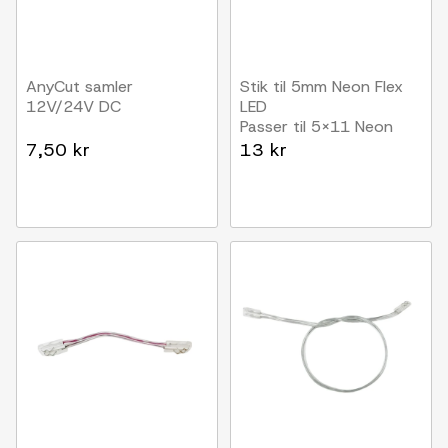
AnyCut samler
Stik til 5mm Neon Flex
12V/24V DC
LED
Passer til 5x11 Neon
Flex LED
7,50 kr
13 kr