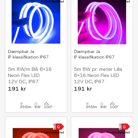
Produktdatablad
Produktdatablad
Dæmpbar
Ja
Dæmpbar
Ja
IP klassifikation
IP67
IP klassifikation
IP67
5m 8W/m Blå 8x16
5m 8W pr. meter Lilla
Neon Flex LED
8x16 Neon Flex LED
12V DC, IP67
12V DC, IP67
191 kr
191 kr
355lm
8W
100°
355lm
8W
100°
Produktdatablad
Produktdatablad