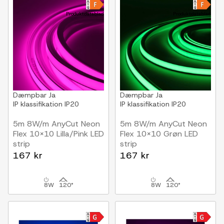
Produktdatablad
Produktdatablad
Dæmpbar
Ja
Dæmpbar
Ja
IP klassifikation
IP20
IP klassifikation
IP20
5m 8W/m AnyCut Neon
5m 8W/m AnyCut Neon
Flex 10x10 Lilla/Pink LED
Flex 10x10 Grøn LED
strip
strip
12V DC, Lilla/Pink, Ingen
12V DC, Ingen
167 kr
167 kr
klippeafstand
klippeafstand
8W
120°
8W
120°