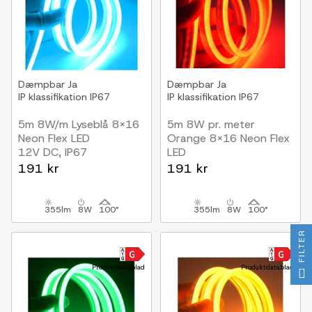
Dæmpbar
Ja
Dæmpbar
Ja
IP klassifikation
IP67
IP klassifikation
IP67
5m 8W/m Lyseblå 8x16
5m 8W pr. meter
Neon Flex LED
Orange 8x16 Neon Flex
12V DC, IP67
LED
12V DC, IP67
191 kr
191 kr
355lm
8W
100°
355lm
8W
100°
FILTER
Produktdatablad
Produktdatablad