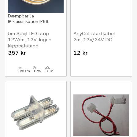
Dæmpbar
Ja
IP klassifikation
IP66
5m Spejl LED strip
AnyCut startkabel
12W/m, 12V, Ingen
2m, 12V/24V DC
klippeafstand
357 kr
12 kr
850lm
12W
120°