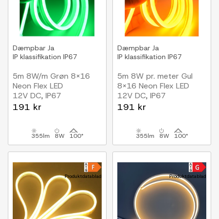
Dæmpbar
Ja
Dæmpbar
Ja
IP klassifikation
IP67
IP klassifikation
IP67
5m 8W/m Grøn 8x16
5m 8W pr. meter Gul
Neon Flex LED
8x16 Neon Flex LED
12V DC, IP67
12V DC, IP67
191 kr
191 kr
355lm
8W
100°
355lm
8W
100°
Produktdatablad
Produktdatablad