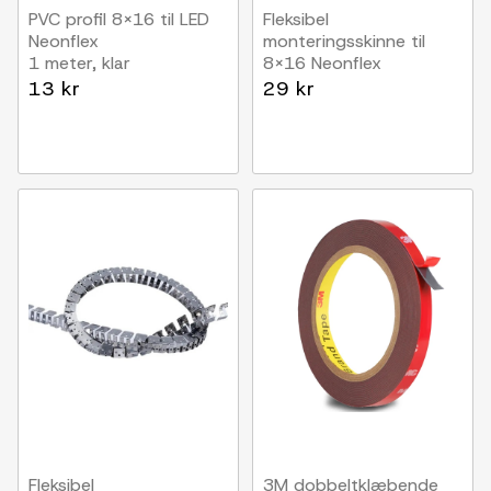
PVC profil 8x16 til LED
Fleksibel
Neonflex
monteringsskinne til
1 meter, klar
8x16 Neonflex
1 meter
13 kr
29 kr
Fleksibel
3M dobbeltklæbende