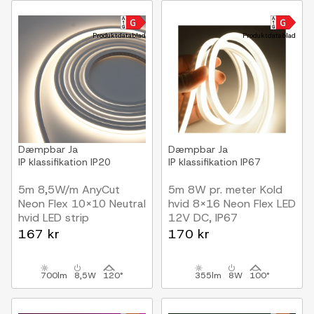
Produktdatablad
Produktdatablad
Dæmpbar
Ja
Dæmpbar
Ja
IP klassifikation
IP20
IP klassifikation
IP67
5m 8,5W/m AnyCut
5m 8W pr. meter Kold
Neon Flex 10x10 Neutral
hvid 8x16 Neon Flex LED
hvid LED strip
12V DC, IP67
12V DC, Ingen
167 kr
170 kr
klippeafstand
700lm
8,5W
120°
355lm
8W
100°