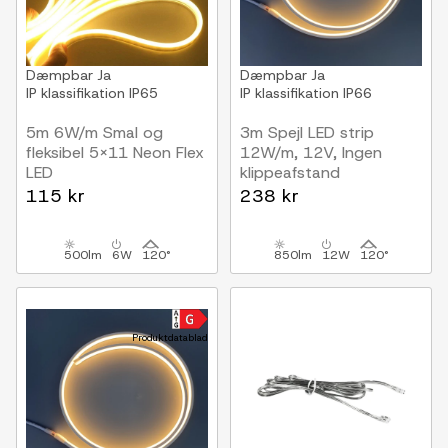
Dæmpbar
Ja
Dæmpbar
Ja
IP klassifikation
IP65
IP klassifikation
IP66
5m 6W/m Smal og
3m Spejl LED strip
fleksibel 5x11 Neon Flex
12W/m, 12V, Ingen
LED
klippeafstand
12V DC, IP65
115 kr
238 kr
500lm
6W
120°
850lm
12W
120°
Produktdatablad