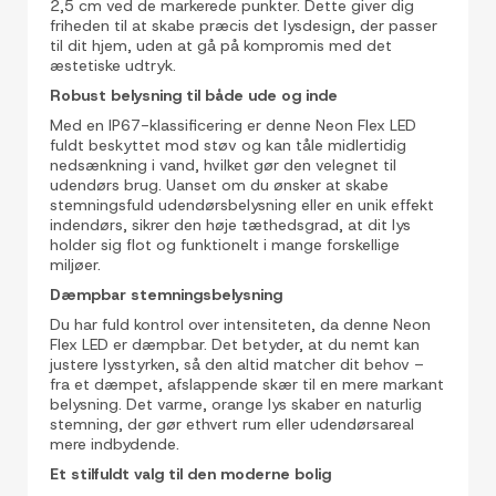
2,5 cm ved de markerede punkter. Dette giver dig
friheden til at skabe præcis det lysdesign, der passer
til dit hjem, uden at gå på kompromis med det
æstetiske udtryk.
Robust belysning til både ude og inde
Med en IP67-klassificering er denne Neon Flex LED
fuldt beskyttet mod støv og kan tåle midlertidig
nedsænkning i vand, hvilket gør den velegnet til
udendørs brug. Uanset om du ønsker at skabe
stemningsfuld udendørsbelysning eller en unik effekt
indendørs, sikrer den høje tæthedsgrad, at dit lys
holder sig flot og funktionelt i mange forskellige
miljøer.
Dæmpbar stemningsbelysning
Du har fuld kontrol over intensiteten, da denne Neon
Flex LED er dæmpbar. Det betyder, at du nemt kan
justere lysstyrken, så den altid matcher dit behov –
fra et dæmpet, afslappende skær til en mere markant
belysning. Det varme, orange lys skaber en naturlig
stemning, der gør ethvert rum eller udendørsareal
mere indbydende.
Et stilfuldt valg til den moderne bolig