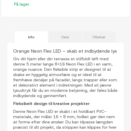
På lager.
Info
Data
Tilbehør
Orange Neon Flex LED – skab et indbydende lys
Giv dit hjem eller din terrasse et stilfuldt løft med
denne 5 meter lange 8x16 Neon Flex LED i en varm,
orange nuance. Den fleksible strip er designet til at
skabe en hyggelig atmosfære og er ideel til at
fremhæve detaljer på facader, langs trapper eller som
et dekorativt element i indretningen. Med sit jævne
lysudtryk får du en moderne belysning, der føles både
indbydende og gennemført.
Fleksibelt design til kreative projekter
Denne Neon Flex LED er skabt i et holdbart PVC-
materiale, der måler 16 x 8 mm, hvilket gør den nem
at forme efter dine ønsker. Du kan tilpasse længden
præcist til dit projekt, da strippen kan klippes for hver