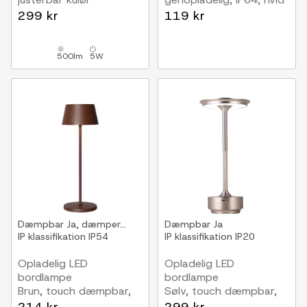
Guld, touch dæmpbar,
299 kr
119 kr
IP20
500lm
5W
Dæmpbar
Ja, dæmper...
Dæmpbar
Ja
IP klassifikation
IP54
IP klassifikation
IP20
Opladelig LED
Opladelig LED
bordlampe
bordlampe
Brun, touch dæmpbar,
Sølv, touch dæmpbar,
IP54
CCT, IP20