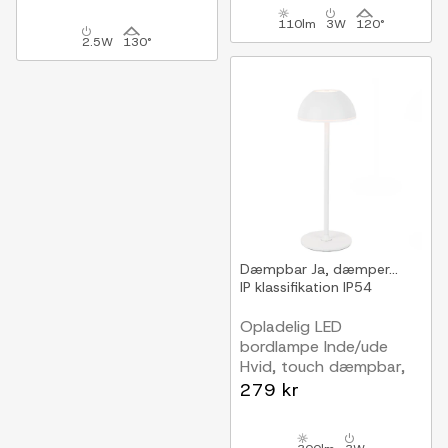
110lm
3W
120°
2.5W
130°
Dæmpbar
Ja, dæmper...
IP klassifikation
IP54
Opladelig LED
bordlampe Inde/ude
Hvid, touch dæmpbar,
3i1, IP54 udendørs
279 kr