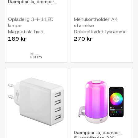
Dæmpbar
Ja, dæmper...
Opladelig 3-i-1 LED
Menukortholder A4
lampe
størrelse
Magnetisk, hvid,
Dobbeltsidet lysramme
dæmpbar, inkl. fod og 2
189 kr
270 kr
stk. monteringsbeslag
200lm
Dæmpbar
Ja, dæmper...