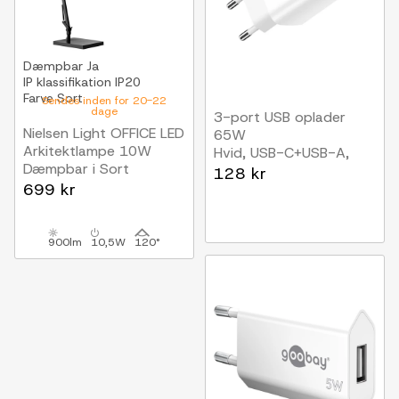
Dæmpbar
Ja
IP klassifikation
IP20
Farve
Sort
Sendes inden for 20-22
dage
3-port USB oplader
Nielsen Light OFFICE LED
65W
Arkitektlampe 10W
Hvid, USB-C+USB-A,
Dæmpbar i Sort
perfekt til mobil og
128 kr
699 kr
lamper
900lm
10,5W
120°