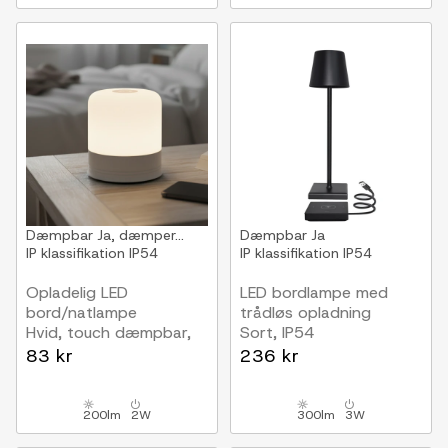
Dæmpbar
Ja, dæmper...
Dæmpbar
Ja
IP klassifikation
IP54
IP klassifikation
IP54
Opladelig LED
LED bordlampe med
bord/natlampe
trådløs opladning
Hvid, touch dæmpbar,
Sort, IP54
3i1, IP54
Inde/udendørs, touch
83 kr
236 kr
indendørs/udendørs
dæmpbar
200lm
2W
300lm
3W