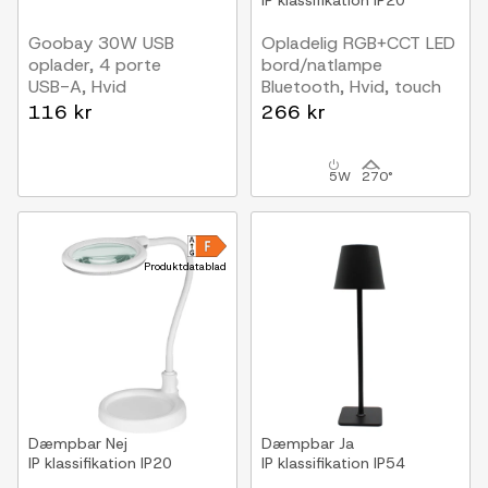
IP klassifikation
IP20
Goobay 30W USB
Opladelig RGB+CCT LED
oplader, 4 porte
bord/natlampe
USB-A, Hvid
Bluetooth, Hvid, touch
dæmpbar, IP20
116 kr
266 kr
indendørs
5W
270°
Produktdatablad
Dæmpbar
Nej
Dæmpbar
Ja
IP klassifikation
IP20
IP klassifikation
IP54