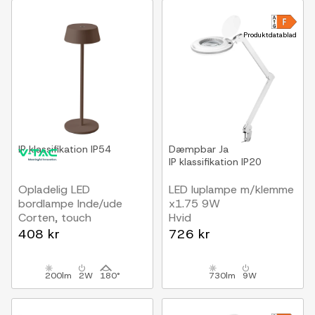
Produktdatablad
IP klassifikation
IP54
Dæmpbar
Ja
IP klassifikation
IP20
Opladelig LED
LED luplampe m/klemme
bordlampe Inde/ude
x1.75 9W
Corten, touch
Hvid
dæmpbar, 3000K, IP54
408 kr
726 kr
200lm
2W
180°
730lm
9W