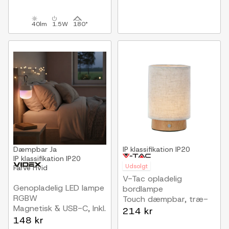
Krom, inkl. batteri og
USB-C stik
40lm
1.5W
180°
Dæmpbar
Ja
IP klassifikation
IP20
IP klassifikation
IP20
Udsolgt
Farve
Hvid
V-Tac opladelig
Genopladelig LED lampe
bordlampe
RGBW
Touch dæmpbar, træ-
Magnetisk & USB-C, Inkl.
finish, beige skærm
214 kr
Fjernbetjening &
148 kr
Karabinhage