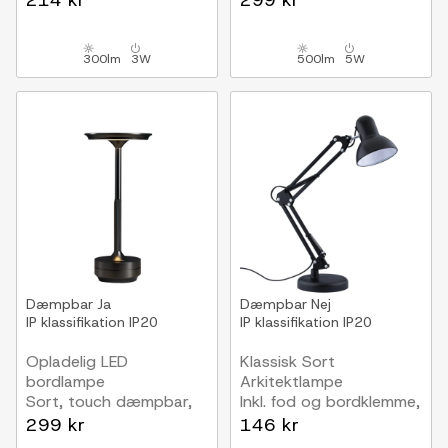
214 kr
299 kr
300lm
3W
500lm
5W
Dæmpbar
Ja
Dæmpbar
Nej
IP klassifikation
IP20
IP klassifikation
IP20
Opladelig LED
Klassisk Sort
bordlampe
Arkitektlampe
Sort, touch dæmpbar,
Inkl. fod og bordklemme,
CCT, IP20
E27 fatning, Uden
299 kr
146 kr
lyskilde