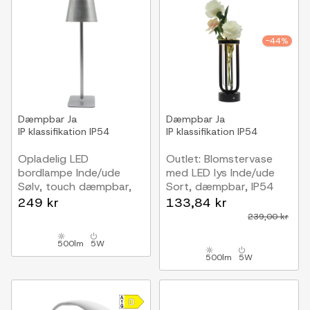
-44%
Dæmpbar
Ja
Dæmpbar
Ja
IP klassifikation
IP54
IP klassifikation
IP54
Opladelig LED
Outlet: Blomstervase
bordlampe Inde/ude
med LED lys Inde/ude
Sølv, touch dæmpbar,
Sort, dæmpbar, IP54
CCT, IP54 udendørs
udendørs
249 kr
133,84 kr
239,00 kr
500lm
5W
500lm
5W