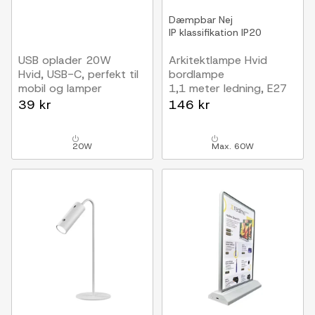
Dæmpbar
Nej
IP klassifikation
IP20
USB oplader 20W
Arkitektlampe Hvid
Hvid, USB-C, perfekt til
bordlampe
mobil og lamper
1,1 meter ledning, E27
fatning, uden lyskilde
39 kr
146 kr
20W
Max. 60W