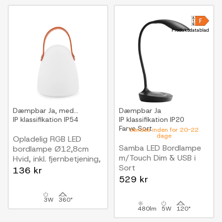
Produktdatablad
Dæmpbar
Ja, med...
Dæmpbar
Ja
IP klassifikation
IP54
IP klassifikation
IP20
Farve
Sort
Sendes inden for 20-22
dage
Opladelig RGB LED
Samba LED Bordlampe
bordlampe Ø12,8cm
m/Touch Dim & USB i
Hvid, inkl. fjernbetjening,
Sort
IP54 udendørs
136 kr
Nielsen Light
529 kr
3W
360°
480lm
5W
120°