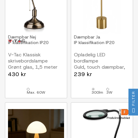
Dæmpbar
Nej
Dæmpbar
Ja
IP klassifikation
IP20
IP klassifikation
IP20
V-Tac Klassisk
Opladelig LED
skrivebordslampe
bordlampe
Grønt glas, 1,5 meter
Guld, touch dæmpbar,
ledning, E27 fatning,
CCT, IP20
430 kr
239 kr
uden lyskilde maks. 60W
Max. 60W
300lm
3W
FILTER
Produktdatablad