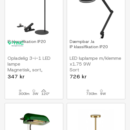
IP klassifikation
IP20
Dæmpbar
Ja
IP klassifikation
IP20
Opladelig 3-i-1 LED
LED luplampe m/klemme
lampe
x1.75 9W
Magnetisk, sort,
Sort
dæmpbar, inkl. fod og 2
347 kr
726 kr
stk. monteringsbeslag
300lm
3W
120°
730lm
9W