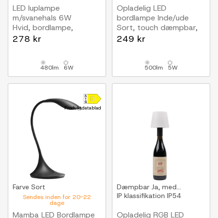
LED luplampe
Opladelig LED
m/svanehals 6W
bordlampe Inde/ude
Hvid, bordlampe,
Sort, touch dæmpbar,
klemme og fod
CCT, IP54 udendørs
278 kr
249 kr
480lm
6W
500lm
5W
Produktdatablad
Farve
Sort
Dæmpbar
Ja, med...
IP klassifikation
IP54
Sendes inden for 20-22
dage
Mamba LED Bordlampe
Opladelig RGB LED