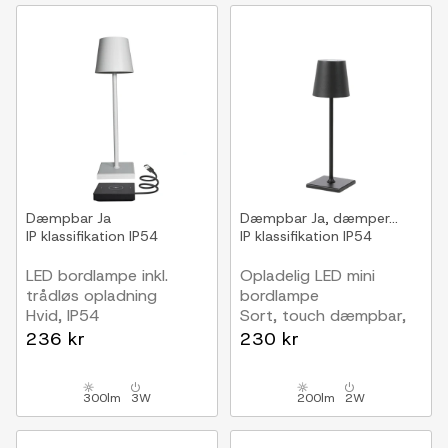
Dæmpbar
Ja
Dæmpbar
Ja, dæmper...
IP klassifikation
IP54
IP klassifikation
IP54
LED bordlampe inkl.
Opladelig LED mini
trådløs opladning
bordlampe
Hvid, IP54
Sort, touch dæmpbar,
Inde/udendørs, touch
IP54
236 kr
230 kr
dæmpbar
300lm
3W
200lm
2W