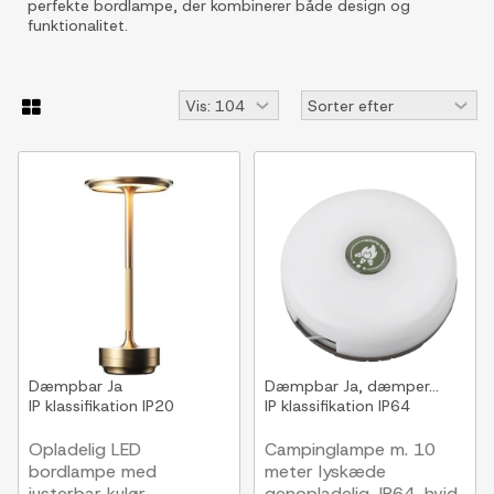
perfekte bordlampe, der kombinerer både design og
funktionalitet.
Dæmpbar
Ja
Dæmpbar
Ja, dæmper...
IP klassifikation
IP20
IP klassifikation
IP64
Opladelig LED
Campinglampe m. 10
bordlampe med
meter lyskæde
justerbar kulør
genopladelig, IP64, hvid