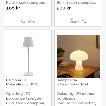
Hvid, touch dæmpbar,
Sort, touch dæmpbar,
IP20 indendørs
CCT, IP20
165 kr
239 kr
5W
270°
300lm
3W
Dæmpbar
Ja
Dæmpbar
Ja
IP klassifikation
IP54
IP klassifikation
IP54
Opladelig LED
Opladelig LED svampe
bordlampe Inde/ude
bordlampe
Hvid, touch dæmpbar,
Hvid, touch dæmpbar,