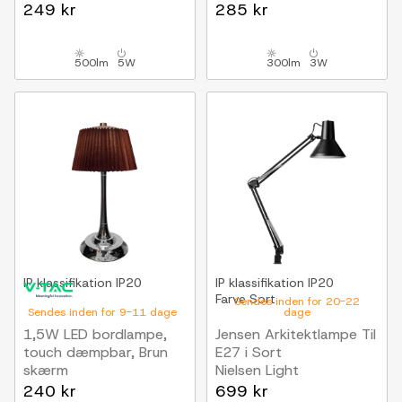
CCT, IP54 udendørs
CCT, IP54
249 kr
285 kr
500lm
5W
300lm
3W
IP klassifikation
IP20
IP klassifikation
IP20
Farve
Sort
Sendes inden for 20-22
Sendes inden for 9-11 dage
dage
1,5W LED bordlampe,
Jensen Arkitektlampe Til
touch dæmpbar, Brun
E27 i Sort
skærm
Nielsen Light
CCT, genopladelig,
240 kr
699 kr