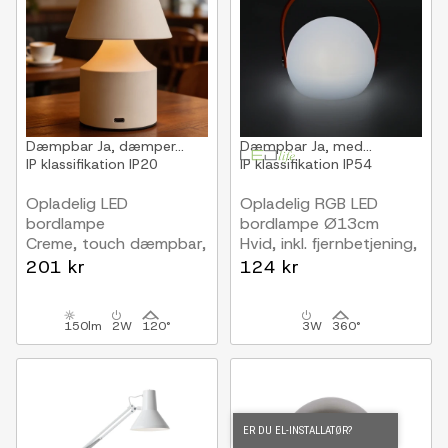
Dæmpbar
Ja, dæmper...
Dæmpbar
Ja, med...
IP klassifikation
IP20
IP klassifikation
IP54
Opladelig LED
Opladelig RGB LED
bordlampe
bordlampe Ø13cm
Creme, touch dæmpbar,
Hvid, inkl. fjernbetjening,
3i1, IP20 indendørs
IP54 udendørs
201 kr
124 kr
150lm
2W
120°
3W
360°
ER DU EL-INSTALLATØR?