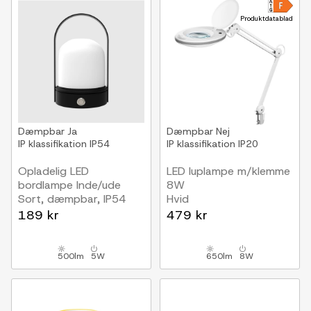
Produktdatablad
Dæmpbar
Ja
Dæmpbar
Nej
IP klassifikation
IP54
IP klassifikation
IP20
Opladelig LED
LED luplampe m/klemme
bordlampe Inde/ude
8W
Sort, dæmpbar, IP54
Hvid
udendørs
189 kr
479 kr
500lm
5W
650lm
8W