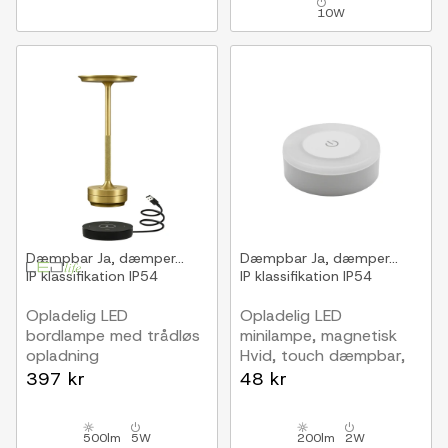
10W
Dæmpbar
Ja, dæmper...
Dæmpbar
Ja, dæmper...
IP klassifikation
IP54
IP klassifikation
IP54
Opladelig LED
Opladelig LED
bordlampe med trådløs
minilampe, magnetisk
opladning
Hvid, touch dæmpbar,
Guld, touch dæmpbar,
IP54
397 kr
48 kr
CCT, IP54
indendørs/udendørs
500lm
5W
200lm
2W