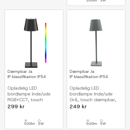
300lm
3W
Dæmpbar
Ja
Dæmpbar
Ja
IP klassifikation
IP54
IP klassifikation
IP54
Opladelig LED
Opladelig LED
bordlampe Inde/ude
bordlampe Inde/ude
RGB+CCT, touch
Grå, touch dæmpbar,
dæmpbar, IP54
CCT, IP54 udendørs
299 kr
249 kr
udendørs
500lm
5W
500lm
5W