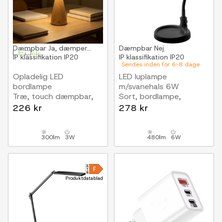
Dæmpbar
Ja, dæmper...
Dæmpbar
Nej
IP klassifikation
IP20
IP klassifikation
IP20
Sendes inden for 6-8 dage
Opladelig LED
LED luplampe
bordlampe
m/svanehals 6W
Træ, touch dæmpbar,
Sort, bordlampe,
3i1, IP20 indendørs
klemme
226 kr
278 kr
300lm
3W
480lm
6W
Produktdatablad