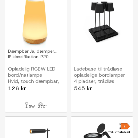
Dæmpbar
Ja, dæmper...
IP klassifikation
IP20
Opladelig RGBW LED
Ladebase til trådløse
bord/natlampe
opladelige bordlamper
Hvid, touch dæmpbar,
4 pladser, trådløs
IP20 indendørs
opladning
126 kr
545 kr
1.5W
270°
Produktdatablad