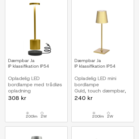
Dæmpbar
Ja
Dæmpbar
Ja
IP klassifikation
IP54
IP klassifikation
IP54
Opladelig LED
Opladelig LED mini
bordlampe med trådløs
bordlampe
opladning
Guld, touch dæmpbar,
Guld, IP54
IP54
308 kr
240 kr
Inde/udendørs, touch
dæmpbar
200lm
2W
200lm
2W