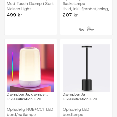
Med Touch Dæmp i Sort
flaskelampe
Nielsen Light
Hvid, inkl. fjernbetjening,
IP54 udendørs
499 kr
207 kr
3W
270°
Dæmpbar
Ja, dæmper...
Dæmpbar
Ja
IP klassifikation
IP20
IP klassifikation
IP20
Opladelig RGB+CCT LED
Opladelig LED
bord/natlampe
bordlampe