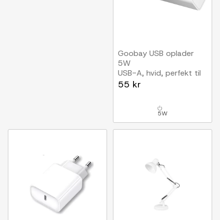
Goobay USB oplader
5W
USB-A, hvid, perfekt til
mobil og lamper
55 kr
5W