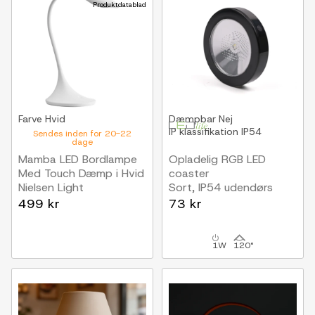
Produktdatablad
Farve
Hvid
Dæmpbar
Nej
IP klassifikation
IP54
Sendes inden for 20-22
dage
Mamba LED Bordlampe
Opladelig RGB LED
Med Touch Dæmp i Hvid
coaster
Nielsen Light
Sort, IP54 udendørs
499 kr
73 kr
1W
120°