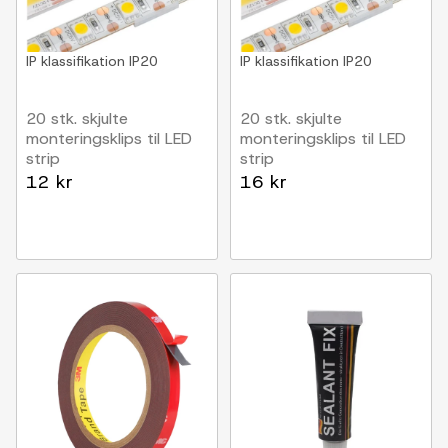
IP klassifikation
IP20
IP klassifikation
IP20
20 stk. skjulte
20 stk. skjulte
monteringsklips til LED
monteringsklips til LED
strip
strip
8mm, passer til IP20
10mm, passer til IP20
12 kr
16 kr
strips
strips