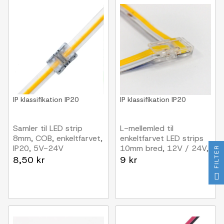
IP klassifikation
IP20
IP klassifikation
IP20
Samler til LED strip
L-mellemled til
8mm, COB, enkeltfarvet,
enkeltfarvet LED strips
IP20, 5V-24V
10mm bred, 12V / 24V,
FILTER
COB
8,50 kr
9 kr