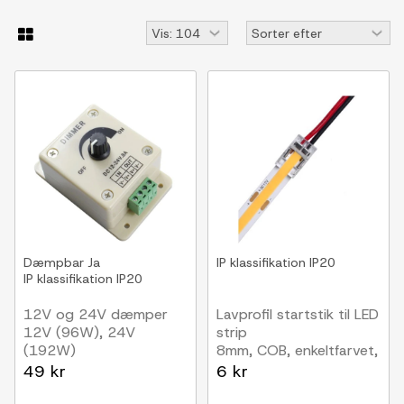
Dæmpbar
Ja
IP klassifikation
IP20
IP klassifikation
IP20
12V og 24V dæmper
Lavprofil startstik til LED
12V (96W), 24V
strip
(192W)
8mm, COB, enkeltfarvet,
IP20, 5V-24V
49 kr
6 kr