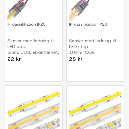
IP klassifikation
IP20
IP klassifikation
IP20
Samler med ledning til
Samler med ledning til
LED strip
LED strip
8mm, COB, enkeltfarvet,
10mm, COB,
IP20, 5V-24V
enkeltfarvet, IP20, 5V-
22 kr
28 kr
24V