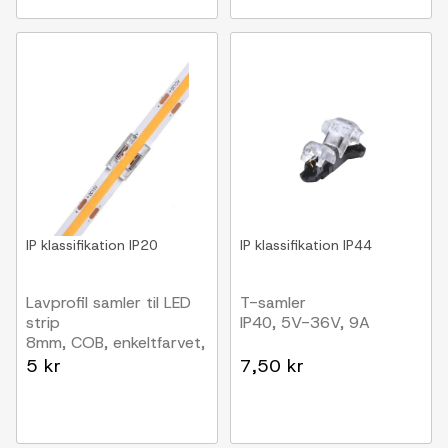
IP klassifikation
IP20
IP klassifikation
IP44
Lavprofil samler til LED
T-samler
strip
IP40, 5V-36V, 9A
8mm, COB, enkeltfarvet,
IP20, 5V-24V
5 kr
7,50 kr