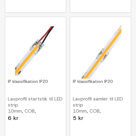
IP klassifikation
IP20
IP klassifikation
IP20
Lavprofil startstik til LED
Lavprofil samler til LED
strip
strip
10mm, COB,
10mm, COB,
enkeltfarvet, IP20, 5V-
enkeltfarvet, IP20, 5V-
6 kr
5 kr
24V
24V