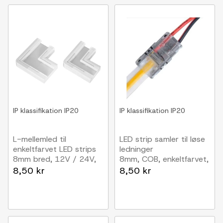
IP klassifikation
IP20
IP klassifikation
IP20
L-mellemled til
LED strip samler til løse
enkeltfarvet LED strips
ledninger
8mm bred, 12V / 24V,
8mm, COB, enkeltfarvet,
COB
IP20, 5V-24V
8,50 kr
8,50 kr