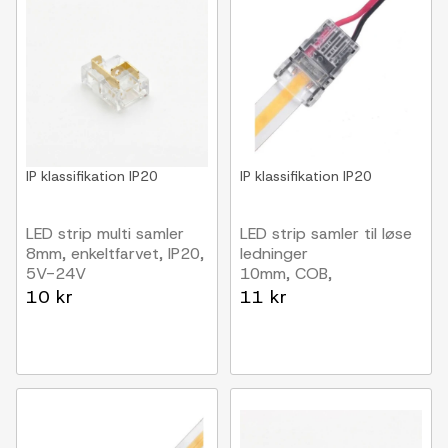
IP klassifikation
IP20
IP klassifikation
IP20
LED strip multi samler
LED strip samler til løse
8mm, enkeltfarvet, IP20,
ledninger
5V-24V
10mm, COB,
enkeltfarvet, IP20, 5V-
10 kr
11 kr
24V