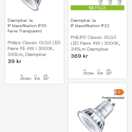
Dæmpbar
Ja
Dæmpbar
Ja
IP klassifikation
IP20
IP klassifikation
IP21
Farve
Transparent
PHILIPS Classic GU10
Philips Classic GU10 LED
LED Pære 4W i 3000K,
Pære På 4W i 3000K,
345Lm Dæmpbar
345Lm, Dæmpbar
10-PAK
369 kr
39 kr
350lm
4W
36°
350lm
4W
36°
Produktdatablad