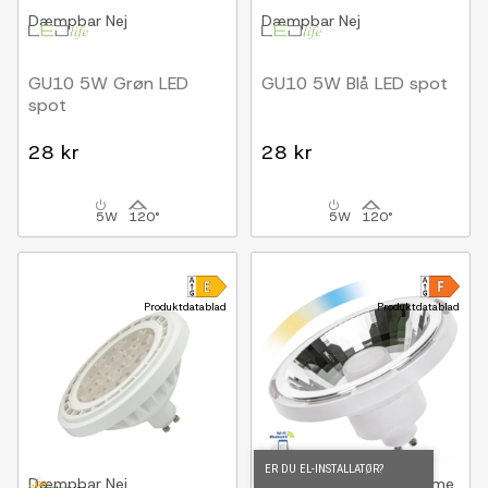
Dæmpbar
Nej
Dæmpbar
Nej
GU10 5W Grøn LED
GU10 5W Blå LED spot
spot
28 kr
28 kr
5W
120°
5W
120°
Produktdatablad
Produktdatablad
ER DU EL-INSTALLATØR?
Dæmpbar
Nej
Dæmpbar
Ja, Smart Home