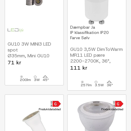
Dæmpbar
Ja
IP klassifikation
IP20
Farve
Sølv
GU10 3W MINI3 LED
GU10 3,5W DimToWarm
spot
MR11 LED pære
Ø35mm, Mini GU10
2200-2700K, 36°,
71 kr
dæmpbar
111 kr
200lm
3W
45°
257lm
3.5W
36°
Produktdatablad
Produktdatablad