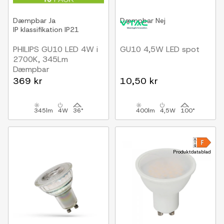
Dæmpbar
Ja
Dæmpbar
Nej
IP klassifikation
IP21
PHILIPS GU10 LED 4W i
GU10 4,5W LED spot
2700K, 345Lm
Dæmpbar
10-PAK
369 kr
10,50 kr
345lm
4W
36°
400lm
4,5W
100°
Produktdatablad