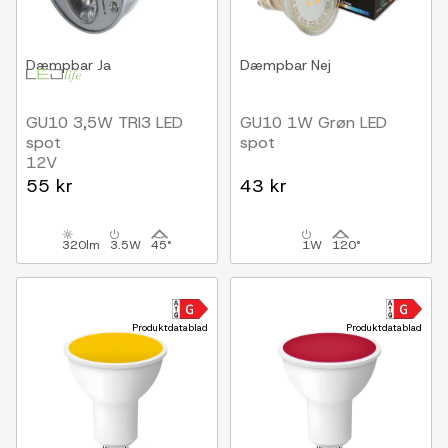
Dæmpbar
Ja
Dæmpbar
Nej
GU10 3,5W TRI3 LED
GU10 1W Grøn LED
spot
spot
12V
55 kr
43 kr
320lm
3.5W
45°
1W
120°
Produktdatablad
Produktdatablad