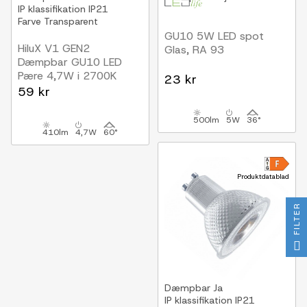
IP klassifikation
IP21
Farve
Transparent
GU10 5W LED spot
HiluX V1 GEN2
Glas, RA 93
Dæmpbar GU10 LED
Pære 4,7W i 2700K
23 kr
410Lm Ra90
59 kr
500lm
5W
36°
410lm
4,7W
60°
Produktdatablad
FILTER
Dæmpbar
Ja
IP klassifikation
IP21