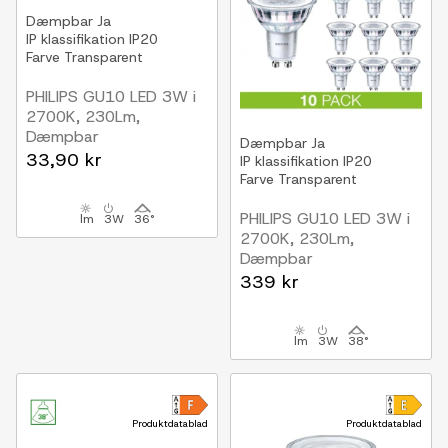
Dæmpbar
Ja
IP klassifikation
IP20
Farve
Transparent
PHILIPS GU10 LED 3W i
2700K, 230Lm,
Dæmpbar
Dæmpbar
Ja
33,90 kr
IP klassifikation
IP20
Farve
Transparent
PHILIPS GU10 LED 3W i
lm
3W
36°
2700K, 230Lm,
Dæmpbar
10-PAK
339 kr
lm
3W
38°
Produktdatablad
Produktdatablad