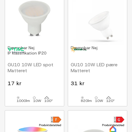
Dæmpbar
Nej
Dæmpbar
Nej
IP klassifikation
IP20
GU10 10W LED spot
GU10 10W LED pære
Matteret
Matteret
17 kr
31 kr
1000lm
10W
100°
820lm
10W
120°
Produktdatablad
Produktdatablad