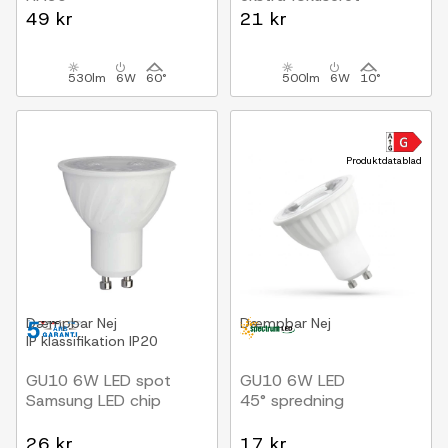
49 kr
21 kr
530lm
6W
60°
500lm
6W
10°
Produktdatablad
Dæmpbar
Nej
Dæmpbar
Nej
IP klassifikation
IP20
GU10 6W LED spot
GU10 6W LED
Samsung LED chip
45° spredning
26 kr
17 kr