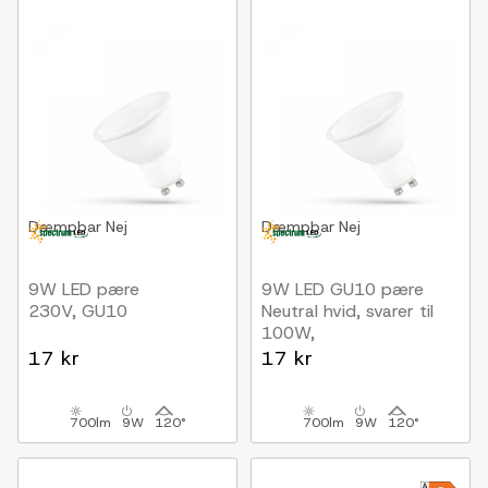
Dæmpbar
Nej
Dæmpbar
Nej
9W LED pære
9W LED GU10 pære
230V, GU10
Neutral hvid, svarer til
100W,
indendørs/udendørs
17 kr
17 kr
700lm
9W
120°
700lm
9W
120°