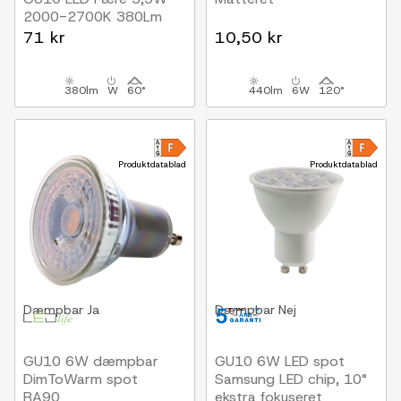
2000-2700K 380Lm
Ra97
71 kr
10,50 kr
60°
380lm
W
60°
440lm
6W
120°
Produktdatablad
Produktdatablad
Dæmpbar
Ja
Dæmpbar
Nej
GU10 6W dæmpbar
GU10 6W LED spot
DimToWarm spot
Samsung LED chip, 10°
RA90
ekstra fokuseret