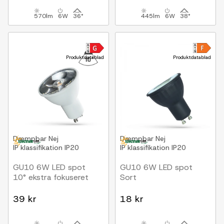
570lm
6W
36°
445lm
6W
38°
Produktdatablad
Produktdatablad
Dæmpbar
Nej
Dæmpbar
Nej
IP klassifikation
IP20
IP klassifikation
IP20
GU10 6W LED spot
GU10 6W LED spot
10° ekstra fokuseret
Sort
39 kr
18 kr