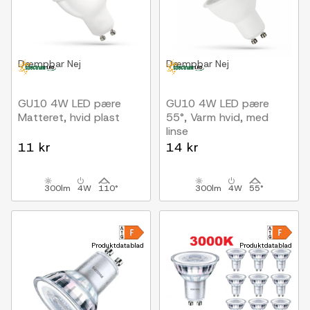
Dæmpbar
Nej
Dæmpbar
Nej
GU10 4W LED pære
GU10 4W LED pære
Matteret, hvid plast
55°, Varm hvid, med
linse
11 kr
14 kr
300lm
4W
110°
300lm
4W
55°
Produktdatablad
Produktdatablad