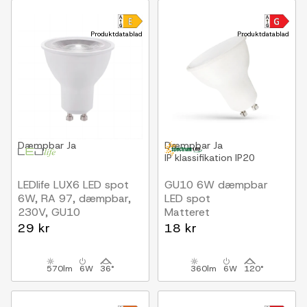
Produktdatablad
Produktdatablad
Dæmpbar
Ja
Dæmpbar
Ja
IP klassifikation
IP20
LEDlife LUX6 LED spot
GU10 6W dæmpbar
6W, RA 97, dæmpbar,
LED spot
230V, GU10
Matteret
29 kr
18 kr
570lm
6W
36°
360lm
6W
120°