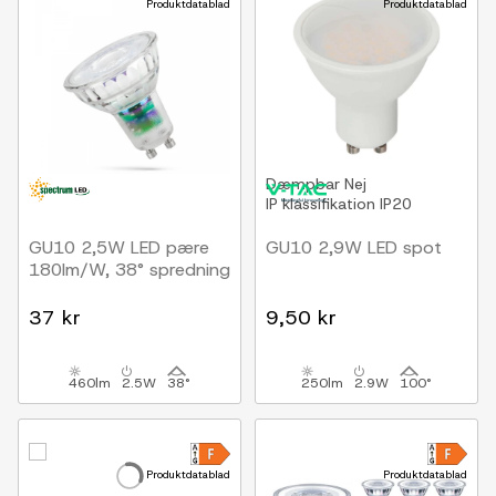
Produktdatablad
Produktdatablad
Dæmpbar
Nej
IP klassifikation
IP20
GU10 2,5W LED pære
GU10 2,9W LED spot
180lm/W, 38° spredning
37 kr
9,50 kr
460lm
2.5W
38°
250lm
2.9W
100°
Produktdatablad
Produktdatablad