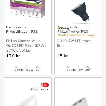
Dæmpbar
Ja
Dæmpbar
Nej
IP klassifikation
IP32
IP klassifikation
IP20
Sendes inden for 7-9 dage
Philips Master Value
GU10 4W LED spot
GU10 LED Pære 3,7W i
Sort
2700K 355Lm
Dæmpbar
179 kr
15 kr
5-PAK
355lm
3,7W
36°
360lm
4W
38°
Produktdatablad