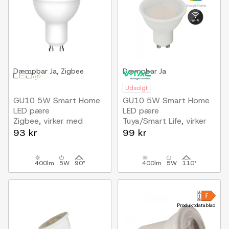
Dæmpbar
Ja, Zigbee
Dæmpbar
Ja
Udsolgt
GU10 5W Smart Home
GU10 5W Smart Home
LED pære
LED pære
Zigbee, virker med
Tuya/Smart Life, virker
Google Home, Alexa og
med Google Home,
93 kr
99 kr
smartphones
Alexa og smartphones
400lm
5W
90°
400lm
5W
110°
Produktdatablad