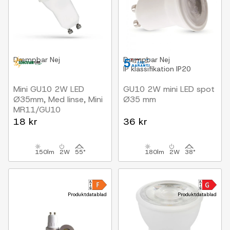
Dæmpbar
Nej
Dæmpbar
Nej
IP klassifikation
IP20
Mini GU10 2W LED
GU10 2W mini LED spot
Ø35mm, Med linse, Mini
Ø35 mm
MR11/GU10
18 kr
36 kr
150lm
2W
55°
180lm
2W
38°
Produktdatablad
Produktdatablad