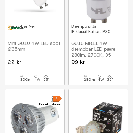
Dæmpbar
Nej
Dæmpbar
Ja
IP klassifikation
IP20
Mini GU10 4W LED spot
GU10 MR11 4W
Ø35mm
dæmpbar LED pære
280lm, 2700K, 35
grader
22 kr
99 kr
300lm
4W
55°
280lm
4W
35°
Produktdatablad