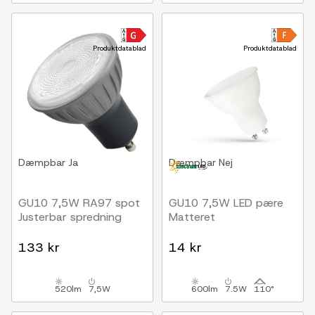
Produktdatablad
Produktdatablad
Dæmpbar
Ja
Dæmpbar
Nej
GU10 7,5W RA97 spot
GU10 7,5W LED pære
Justerbar spredning
Matteret
133 kr
14 kr
520lm
7,5W
600lm
7.5W
110°