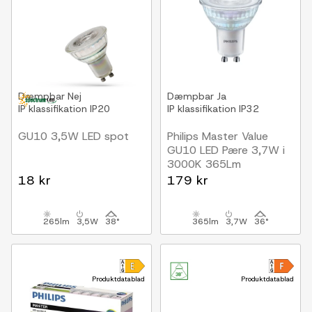
Dæmpbar
Nej
Dæmpbar
Ja
IP klassifikation
IP20
IP klassifikation
IP32
GU10 3,5W LED spot
Philips Master Value
GU10 LED Pære 3,7W i
3000K 365Lm
Dæmpbar
18 kr
179 kr
5-PAK
265lm
3,5W
38°
365lm
3,7W
36°
Produktdatablad
Produktdatablad