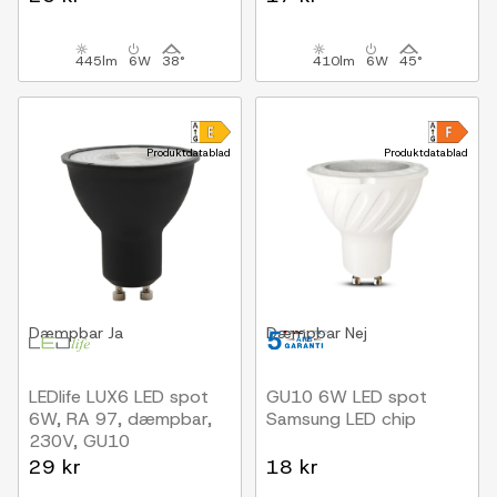
445lm
6W
38°
410lm
6W
45°
Produktdatablad
Produktdatablad
Dæmpbar
Ja
Dæmpbar
Nej
LEDlife LUX6 LED spot
GU10 6W LED spot
6W, RA 97, dæmpbar,
Samsung LED chip
230V, GU10
29 kr
18 kr