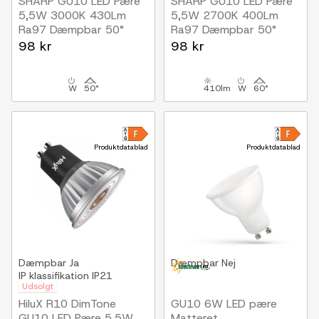
SHARP GU10 LED Pære
SHARP GU10 LED Pære
5,5W 3000K 430Lm
5,5W 2700K 400Lm
Ra97 Dæmpbar 50°
Ra97 Dæmpbar 50°
98 kr
98 kr
W
50°
410lm
W
60°
Produktdatablad
Produktdatablad
Dæmpbar
Ja
Dæmpbar
Nej
IP klassifikation
IP21
Udsolgt
HiluX R10 DimTone
GU10 6W LED pære
GU10 LED Pære 5,5W
Matteret