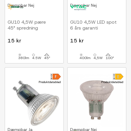
Dæmpbar
Nej
Dæmpbar
Nej
GU10 4,5W pære
GU10 4,5W LED spot
45° spredning
6 års garanti
15 kr
15 kr
380lm
4.5W
45°
400lm
4,5W
100°
Produktdatablad
Produktdatablad
Dæmpbar
Ja
Dæmpbar
Nej