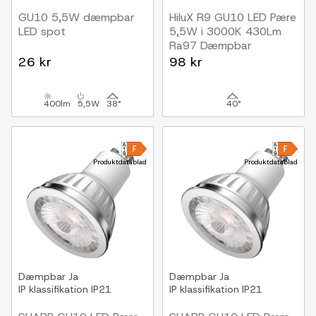
GU10 5,5W dæmpbar
HiluX R9 GU10 LED Pære
LED spot
5,5W i 3000K 430Lm
Ra97 Dæmpbar
40g spredning
26 kr
98 kr
400lm
5,5W
38°
40°
Produktdatablad
Produktdatablad
Dæmpbar
Ja
Dæmpbar
Ja
IP klassifikation
IP21
IP klassifikation
IP21