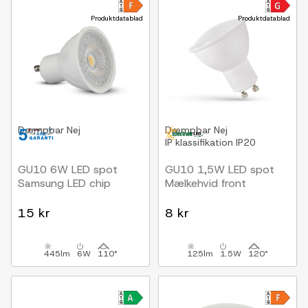
Produktdatablad
Produktdatablad
Dæmpbar
Nej
Dæmpbar
Nej
IP klassifikation
IP20
GU10 6W LED spot
GU10 1,5W LED spot
Samsung LED chip
Mælkehvid front
15 kr
8 kr
445lm
6W
110°
125lm
1.5W
120°