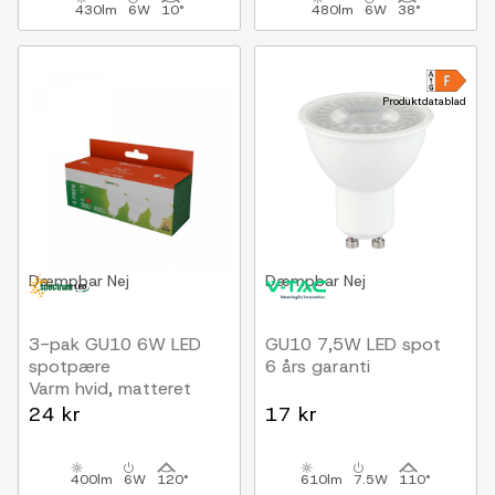
430lm
6W
10°
480lm
6W
38°
Produktdatablad
Dæmpbar
Nej
Dæmpbar
Nej
3-pak GU10 6W LED
GU10 7,5W LED spot
spotpære
6 års garanti
Varm hvid, matteret
24 kr
17 kr
400lm
6W
120°
610lm
7.5W
110°