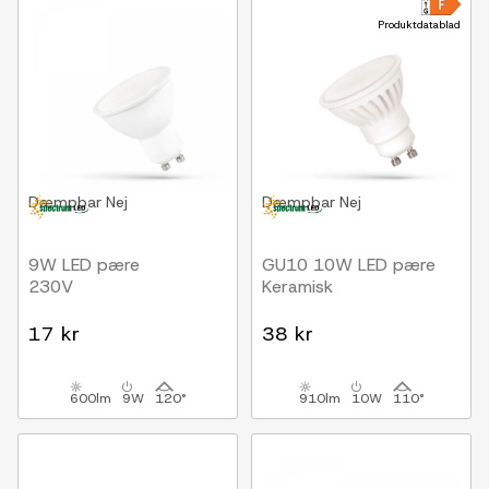
Produktdatablad
Dæmpbar
Nej
Dæmpbar
Nej
9W LED pære
GU10 10W LED pære
230V
Keramisk
17 kr
38 kr
600lm
9W
120°
910lm
10W
110°