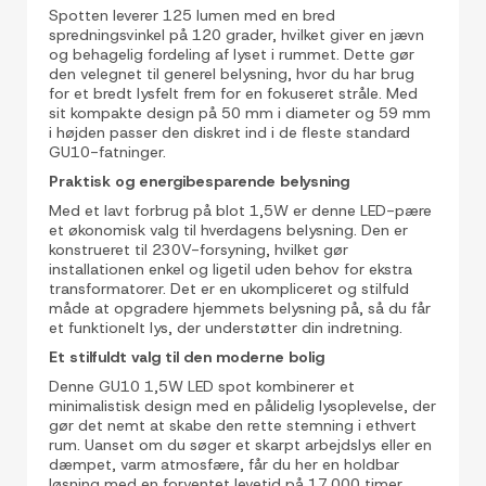
Spotten leverer 125 lumen med en bred
spredningsvinkel på 120 grader, hvilket giver en jævn
og behagelig fordeling af lyset i rummet. Dette gør
den velegnet til generel belysning, hvor du har brug
for et bredt lysfelt frem for en fokuseret stråle. Med
sit kompakte design på 50 mm i diameter og 59 mm
i højden passer den diskret ind i de fleste standard
GU10-fatninger.
Praktisk og energibesparende belysning
Med et lavt forbrug på blot 1,5W er denne LED-pære
et økonomisk valg til hverdagens belysning. Den er
konstrueret til 230V-forsyning, hvilket gør
installationen enkel og ligetil uden behov for ekstra
transformatorer. Det er en ukompliceret og stilfuld
måde at opgradere hjemmets belysning på, så du får
et funktionelt lys, der understøtter din indretning.
Et stilfuldt valg til den moderne bolig
Denne GU10 1,5W LED spot kombinerer et
minimalistisk design med en pålidelig lysoplevelse, der
gør det nemt at skabe den rette stemning i ethvert
rum. Uanset om du søger et skarpt arbejdslys eller en
dæmpet, varm atmosfære, får du her en holdbar
løsning med en forventet levetid på 17.000 timer.