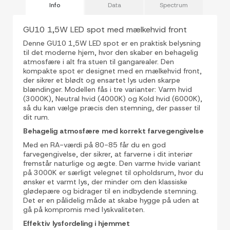
Info
Data
Spectrum
GU10 1,5W LED spot med mælkehvid front
Denne GU10 1,5W LED spot er en praktisk belysning
til det moderne hjem, hvor den skaber en behagelig
atmosfære i alt fra stuen til gangarealer. Den
kompakte spot er designet med en mælkehvid front,
der sikrer et blødt og ensartet lys uden skarpe
blændinger. Modellen fås i tre varianter: Varm hvid
(3000K), Neutral hvid (4000K) og Kold hvid (6000K),
så du kan vælge præcis den stemning, der passer til
dit rum.
Behagelig atmosfære med korrekt farvegengivelse
Med en RA-værdi på 80-85 får du en god
farvegengivelse, der sikrer, at farverne i dit interiør
fremstår naturlige og ægte. Den varme hvide variant
på 3000K er særligt velegnet til opholdsrum, hvor du
ønsker et varmt lys, der minder om den klassiske
glødepære og bidrager til en indbydende stemning.
Det er en pålidelig måde at skabe hygge på uden at
gå på kompromis med lyskvaliteten.
Effektiv lysfordeling i hjemmet