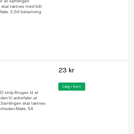
ler at samlingen
 skal tætnes med lidt
.Maks. 3,5A belastning
23 kr
Læg i kurv
 strip.Bruges til at
nden.Vi anbefaler at
.Samlingen skal tætnes
tætheden.Maks. 5A