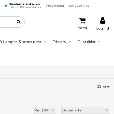
Kunderne elsker os
Projektering
Kundeservice
Over 3000 anmeldelser
(tom)
Log ind
D Lamper & Armaturer
Erhverv
El-artikler
12 varer