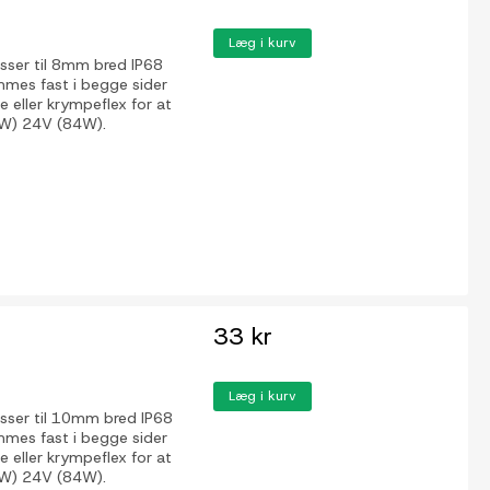
Læg i kurv
asser til 8mm bred IP68
emmes fast i begge sider
 eller krympeflex for at
2W) 24V (84W).
33 kr
Læg i kurv
asser til 10mm bred IP68
emmes fast i begge sider
 eller krympeflex for at
2W) 24V (84W).