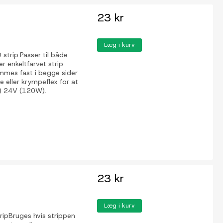
23 kr
Læg i kurv
strip.Passer til både
r enkeltfarvet strip
mmes fast i begge sider
 eller krympeflex for at
) 24V (120W).
23 kr
Læg i kurv
tripBruges hvis strippen