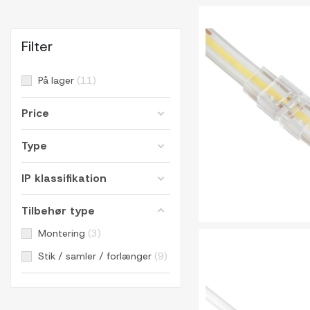
Filter
På lager
11
Price
Type
IP klassifikation
Tilbehør type
Montering
3
Stik / samler / forlænger
9