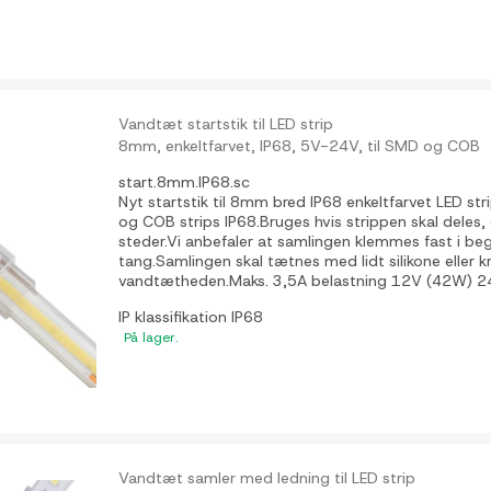
Vandtæt startstik til LED strip
8mm, enkeltfarvet, IP68, 5V-24V, til SMD og COB
start.8mm.IP68.sc
Nyt startstik til 8mm bred IP68 enkeltfarvet LED str
og COB strips IP68.Bruges hvis strippen skal deles, o
steder.Vi anbefaler at samlingen klemmes fast i b
tang.Samlingen skal tætnes med lidt silikone eller k
vandtætheden.Maks. 3,5A belastning 12V (42W) 2
IP klassifikation
IP68
På lager.
Vandtæt samler med ledning til LED strip