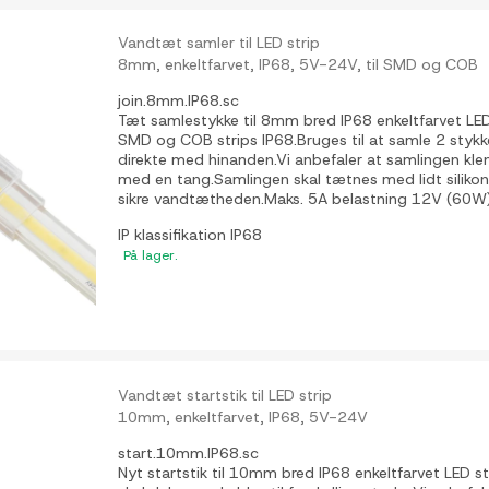
Vandtæt samler til LED strip
8mm, enkeltfarvet, IP68, 5V-24V, til SMD og COB
join.8mm.IP68.sc
Tæt samlestykke til 8mm bred IP68 enkeltfarvet LED 
SMD og COB strips IP68.Bruges til at samle 2 stykke
direkte med hinanden.Vi anbefaler at samlingen kle
med en tang.Samlingen skal tætnes med lidt silikone
sikre vandtætheden.Maks. 5A belastning 12V (60W
IP klassifikation
IP68
På lager.
Vandtæt startstik til LED strip
10mm, enkeltfarvet, IP68, 5V-24V
start.10mm.IP68.sc
Nyt startstik til 10mm bred IP68 enkeltfarvet LED s