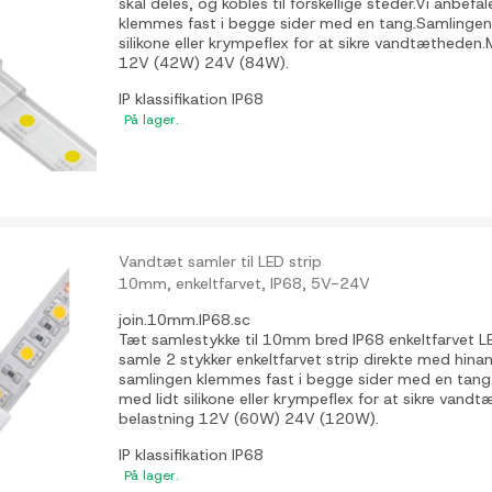
skal deles, og kobles til forskellige steder.Vi anbefa
klemmes fast i begge sider med en tang.Samlingen
silikone eller krympeflex for at sikre vandtætheden
12V (42W) 24V (84W).
IP klassifikation
IP68
På lager.
Vandtæt samler til LED strip
10mm, enkeltfarvet, IP68, 5V-24V
join.10mm.IP68.sc
Tæt samlestykke til 10mm bred IP68 enkeltfarvet LED
samle 2 stykker enkeltfarvet strip direkte med hina
samlingen klemmes fast i begge sider med en tang
med lidt silikone eller krympeflex for at sikre vand
belastning 12V (60W) 24V (120W).
IP klassifikation
IP68
På lager.