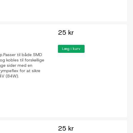
25 kr
Læg i kurv
ip.Passer til både SMD
g kobles til forskellige
egge sider med en
rympeflex for at sikre
4V (84W).
25 kr