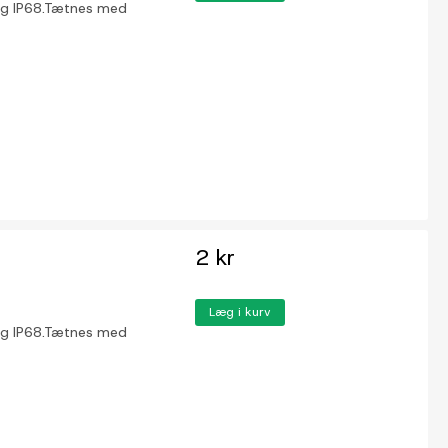
 og IP68.Tætnes med
2 kr
Læg i kurv
 og IP68.Tætnes med