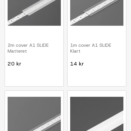
2m cover A1 SLIDE
1m cover A1 SLIDE
Matteret
Klart
20 kr
14 kr