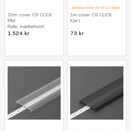
Sendes inden for 9-11 dage
20m cover C9 CLICK
1m cover C9 CLICK
IRM
Klart
Rulle, mælkehvidt
1.524 kr
73 kr