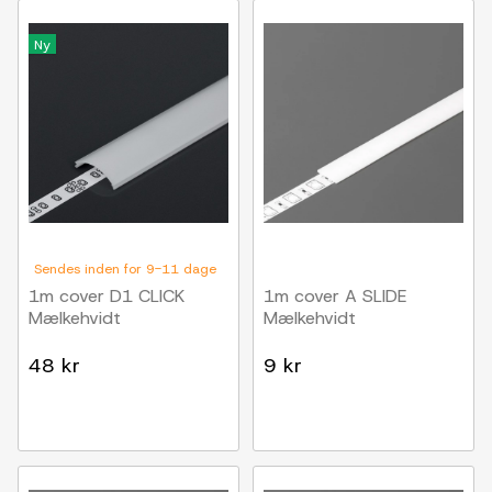
Ny
Sendes inden for 9-11 dage
1m cover D1 CLICK
1m cover A SLIDE
Mælkehvidt
Mælkehvidt
48 kr
9 kr