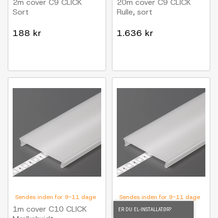
2m cover C9 CLICK
20m cover C9 CLICK
Sort
Rulle, sort
188 kr
1.636 kr
Sendes inden for 9-11 dage
Sendes inden for 9-11 dage
1m cover C10 CLICK
2m cover C10 CLICK
ER DU EL-INSTALLATØR?