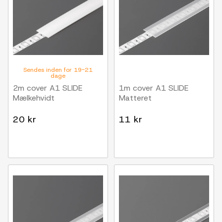
Sendes inden for 19-21
dage
2m cover A1 SLIDE
1m cover A1 SLIDE
Mælkehvidt
Matteret
20 kr
11 kr