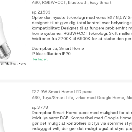
A60, RGBW+CCT, Bluetooth, Easy Smart
sp.21533
Oplev den nyeste teknologi med vores E27 8,5W 
designet til at give dig total kontrol over belysnin
kompatibilitet: Designet til at fungere problemfri
home systemer. RGBW+CCT teknologi: Skift mellem f
hvidtoner fra 2700K til 6500K for at skabe den perf
Dæmpbar
Ja, Smart Home
IP klassifikation
IP20
På lager.
ar:
Via Smart Home
E27 9W Smart Home LED pære
A60, Tuya/Smart Life, virker med Google Home, A
sp.3778
Dæmpbar Smart Home pære med mulighed for at ski
koldt lys samt RGB. Kompatibel med Google Home
gør det muligt at kontrollere dit lys via stemme sty
indbygget wifi, der gør det muligt også at styre pæ