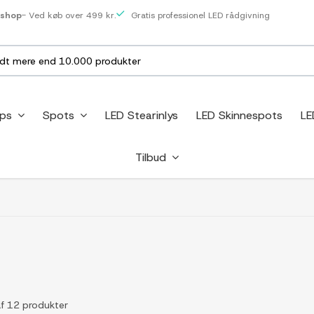
eshop
- Ved køb over 499 kr.
Gratis professionel LED rådgivning
ips
Spots
LED Stearinlys
LED Skinnespots
LE
Tilbud
af 12 produkter