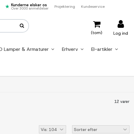
Kunderne elsker os
Projektering
Kundeservice
Over 3000 anmeldelser
(tom)
Log ind
D Lamper & Armaturer
Erhverv
El-artikler
12 varer