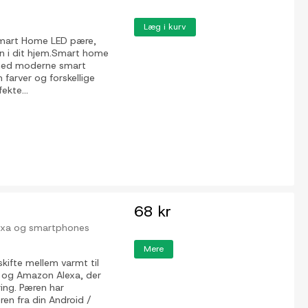
Læg i kurv
Smart Home LED pære,
gen i dit hjem.Smart home
t med moderne smart
arver og forskellige
ekte...
68 kr
lexa og smartphones
Mere
fte mellem varmt til
 og Amazon Alexa, der
ring. Pæren har
ren fra din Android /