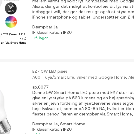
mellem varmt og koldt lys. Kompatibel med Goog
Alexa, der gør det muligt at kontrollere dit lys via
indbygget wifi, der gør det muligt også at styre pæ
iPhone smartphone og tablet. Understøtter kun 2,4
Dæmpbar
Ja
IP klassifikation
IP20
+ CCT (Varm til Kold
På lager.
Hvid)
ar:
Via Smart Home
E27 5W LED pære
A60, Tuya/Smart Life, virker med Google Home, A
sp.6077
Denne 5W Smart Home LED pære med E27 stor fatnin
give en lysstyrke på 560 lumens og en høj sprednin
sikrer en jævn fordeling af lyset.Farverne vises ægt
høje lyskvalitet, som er på 80-85 RA, hvilket er tilst
flestes behov. Pæren er dæmpbar via Smart Home, 
Dæmpbar
Ja, Smart Home
IP klassifikation
IP20