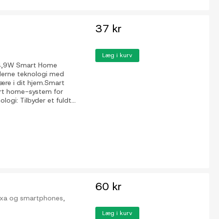
37 kr
Læg i kurv
 4,9W Smart Home
erne teknologi med
ære i dit hjem.Smart
art home-system for
i: Tilbyder et fuldt...
60 kr
exa og smartphones,
Læg i kurv