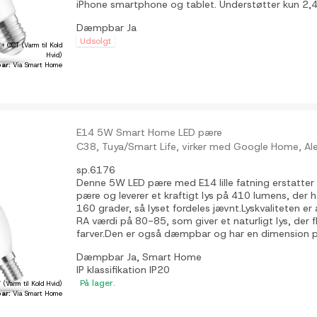
iPhone smartphone og tablet. Understøtter kun 2,4
Dæmpbar
Ja
Udsolgt
+ CCT (Varm til Kold
Hvid)
ar:
Via Smart Home
E14 5W Smart Home LED pære
C38, Tuya/Smart Life, virker med Google Home, A
sp.6176
Denne 5W LED pære med E14 lille fatning erstatter
pære og leverer et kraftigt lys på 410 lumens, der 
160 grader, så lyset fordeles jævnt.Lyskvaliteten er 
RA værdi på 80-85, som giver et naturligt lys, der f
farver.Den er også dæmpbar og har en dimension 
Dæmpbar
Ja, Smart Home
IP klassifikation
IP20
På lager.
 (Varm til Kold Hvid)
ar:
Via Smart Home