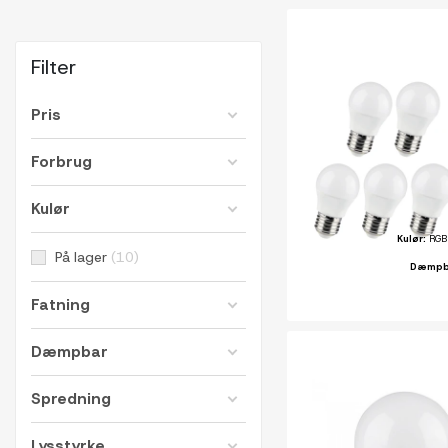
Filter
Pris
Forbrug
Kulør
Kulør:
RGB 
På lager
10
Dæmpb
Fatning
Dæmpbar
Spredning
Lysstyrke