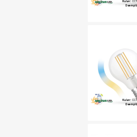
Kulør:
CCT
Dæmpb
Kulør:
CCT
Dæmpb