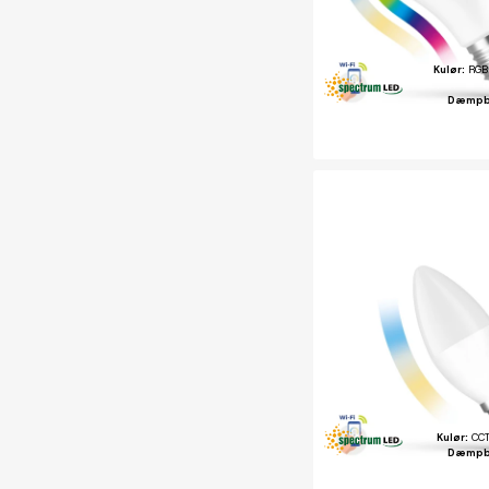
Kulør:
RGB 
Dæmpb
Kulør:
CCT
Dæmpb