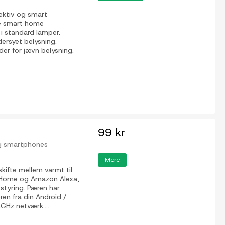
ektiv og smart
re smart home
n i standard lamper.
rsyet belysning.
er for jævn belysning.
99 kr
og smartphones
Mere
fte mellem varmt til
 Home og Amazon Alexa,
 styring. Pæren har
ren fra din Android /
GHz netværk....