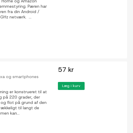
le Home og Amazon
 stemmestyring. Pæren har
ren fra din Android /
GHz netværk. ...
57 kr
lexa og smartphones
Læg i kurv
g er konstrueret til at
g på 220 grader, der
e og flot på grund af den
rækkeligt til langt de
men kan...