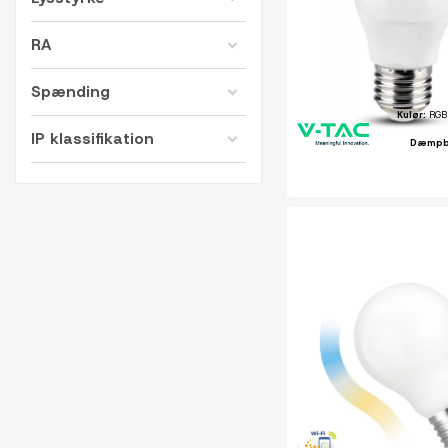
RA
Spænding
Kulør:
RGB 
IP klassifikation
Dæmpb