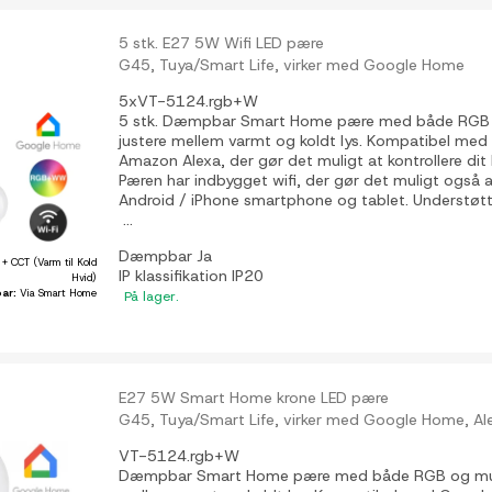
5 stk. E27 5W Wifi LED pære
G45, Tuya/Smart Life, virker med Google Home
5xVT-5124.rgb+W
5 stk. Dæmpbar Smart Home pære med både RGB o
justere mellem varmt og koldt lys. Kompatibel m
Amazon Alexa, der gør det muligt at kontrollere dit
Pæren har indbygget wifi, der gør det muligt også a
Android / iPhone smartphone og tablet. Understøt
...
Dæmpbar
Ja
+ CCT (Varm til Kold
IP klassifikation
IP20
Hvid)
ar:
Via Smart Home
På lager.
E27 5W Smart Home krone LED pære
G45, Tuya/Smart Life, virker med Google Home, A
VT-5124.rgb+W
Dæmpbar Smart Home pære med både RGB og mulig