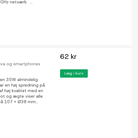
GHz netværk. ...
62 kr
lexa og smartphones
Læg i kurv
 en 35W almindelig
har en høj spredning på
af høj kvalitet med en
lot og ægte viser alle
på 107 x Ø38 mm...