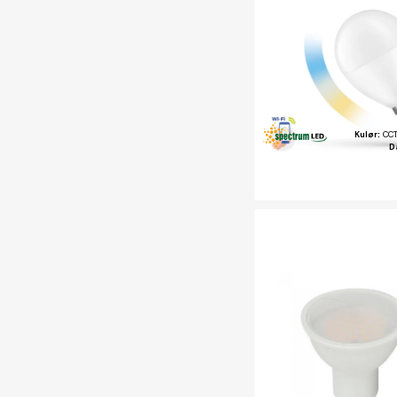
Kulør:
CCT
D