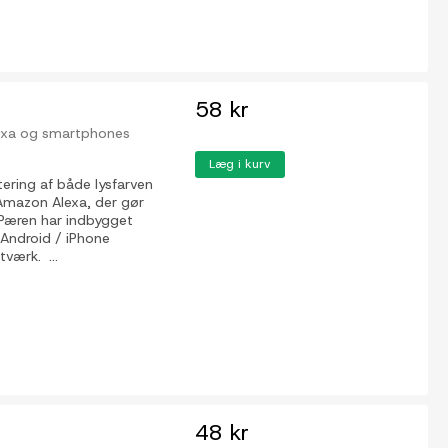
58 kr
lexa og smartphones
Læg i kurv
ring af både lysfarven
mazon Alexa, der gør
. Pæren har indbygget
 Android / iPhone
værk. ...
48 kr