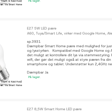
På lager.
 (Varm til Kold Hvid)
ar:
Via Smart Home
E27 5W LED pære
A60, Tuya/Smart Life, virker med Google Home, A
sp.3931
Dæmpbar Smart Home pære med mulighed for juste
og lysstyrken. Kompatibel med Google Home og A
det muligt at kontrollere dit lys via stemmestyring
wifi, der gør det muligt også at styre pæren fra din
smartphone og tablet. Understøtter kun 2,4GHz net
Dæmpbar
Ja
På lager.
 (Varm til Kold Hvid)
ar:
Via Smart Home
E27 8,5W Smart Home LED pære