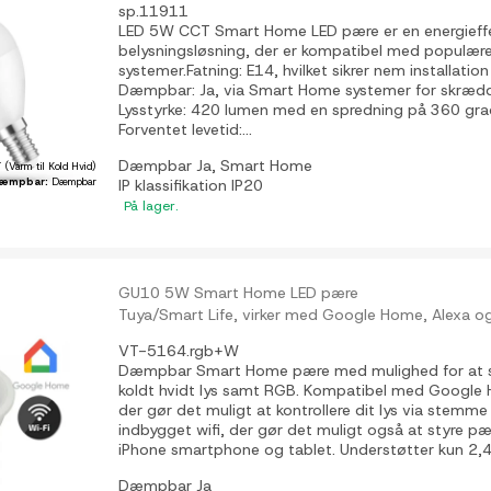
sp.11911
LED 5W CCT Smart Home LED pære er en energieff
belysningsløsning, der er kompatibel med populæ
systemer.Fatning: E14, hvilket sikrer nem installatio
Dæmpbar: Ja, via Smart Home systemer for skrædde
Lysstyrke: 420 lumen med en spredning på 360 grad
Forventet levetid:...
Dæmpbar
Ja, Smart Home
 (Varm til Kold Hvid)
æmpbar:
Dæmpbar
IP klassifikation
IP20
På lager.
GU10 5W Smart Home LED pære
Tuya/Smart Life, virker med Google Home, Alexa 
VT-5164.rgb+W
Dæmpbar Smart Home pære med mulighed for at ski
koldt hvidt lys samt RGB. Kompatibel med Google
der gør det muligt at kontrollere dit lys via stemme
indbygget wifi, der gør det muligt også at styre pæ
iPhone smartphone og tablet. Understøtter kun 2,4
Dæmpbar
Ja