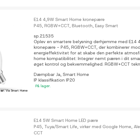
E14 4,9W Smart Home kronepære
P45, RGBW+CCT, Bluetooth, Easy Smart
sp.21535
Oplev en smartere belysning derhjemme med E14
kronepære - P45, RGBW+CCT, der kombinerer mod
energieffektivitet for at skabe den perfekte atmosf
home kompatibilitet: Integrer nemt pæren i dit sm
øget kontrol og bekvemmelighed. RGBW+CCT teknolog
Dæmpbar
Ja, Smart Home
IP klassifikation
IP20
På lager.
ar:
Via Smart Home
E14 5W Smart Home LED pære
P45, Tuya/Smart Life, virker med Google Home, Al
CCT