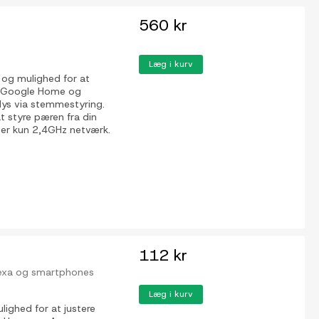
560 kr
Læg i kurv
g mulighed for at
ed Google Home og
 lys via stemmestyring.
t styre pæren fra din
ter kun 2,4GHz netværk.
112 kr
lexa og smartphones
Læg i kurv
hed for at justere