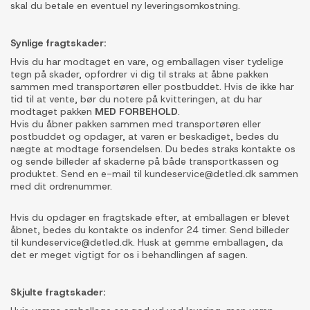
skal du betale en eventuel ny leveringsomkostning.
Synlige fragtskader:
Hvis du har modtaget en vare, og emballagen viser tydelige
tegn på skader, opfordrer vi dig til straks at åbne pakken
sammen med transportøren eller postbuddet. Hvis de ikke har
tid til at vente, bør du notere på kvitteringen, at du har
modtaget pakken
MED FORBEHOLD
.
Hvis du åbner pakken sammen med transportøren eller
postbuddet og opdager, at varen er beskadiget, bedes du
nægte at modtage forsendelsen. Du bedes straks kontakte os
og sende billeder af skaderne på både transportkassen og
produktet. Send en e-mail til kundeservice@detled.dk sammen
med dit ordrenummer.
Hvis du opdager en fragtskade efter, at emballagen er blevet
åbnet, bedes du kontakte os indenfor 24 timer. Send billeder
til kundeservice@detled.dk. Husk at gemme emballagen, da
det er meget vigtigt for os i behandlingen af sagen.
Skjulte fragtskader: