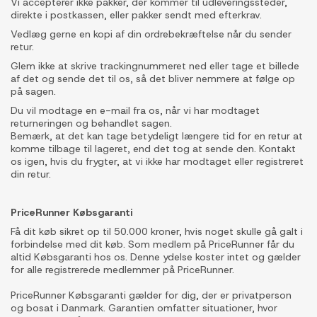
Vi accepterer ikke pakker, der kommer til udleveringssteder,
direkte i postkassen, eller pakker sendt med efterkrav.
Vedlæg gerne en kopi af din ordrebekræftelse når du sender
retur.
Glem ikke at skrive trackingnummeret ned eller tage et billede
af det og sende det til os, så det bliver nemmere at følge op
på sagen.
Du vil modtage en e-mail fra os, når vi har modtaget
returneringen og behandlet sagen.
Bemærk, at det kan tage betydeligt længere tid for en retur at
komme tilbage til lageret, end det tog at sende den. Kontakt
os igen, hvis du frygter, at vi ikke har modtaget eller registreret
din retur.
PriceRunner Købsgaranti
Få dit køb sikret op til 50.000 kroner, hvis noget skulle gå galt i
forbindelse med dit køb. Som medlem på PriceRunner får du
altid Købsgaranti hos os. Denne ydelse koster intet og gælder
for alle registrerede medlemmer på PriceRunner.
PriceRunner Købsgaranti gælder for dig, der er privatperson
og bosat i Danmark. Garantien omfatter situationer, hvor