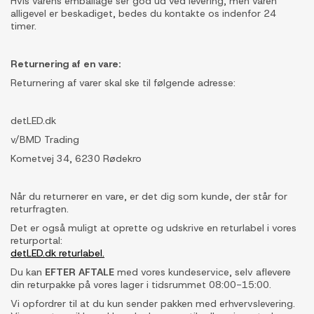
Hvis varens emballage ser god ud ved levering, men varen
alligevel er beskadiget, bedes du kontakte os indenfor 24
timer.
Returnering af en vare:
Returnering af varer skal ske til følgende adresse:
detLED.dk
v/BMD Trading
Kometvej 34, 6230 Rødekro
Når du returnerer en vare, er det dig som kunde, der står for
returfragten.
Det er også muligt at oprette og udskrive en returlabel i vores
returportal:
detLED.dk returlabel.
Du kan
EFTER AFTALE
med vores kundeservice, selv aflevere
din returpakke på vores lager i tidsrummet 08:00-15:00.
Vi opfordrer til at du kun sender pakken med erhvervslevering.