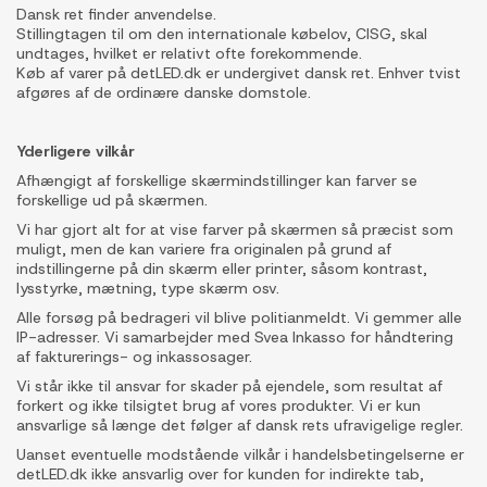
Dansk ret finder anvendelse.
Stillingtagen til om den internationale købelov, CISG, skal
undtages, hvilket er relativt ofte forekommende.
Køb af varer på detLED.dk er undergivet dansk ret. Enhver tvist
afgøres af de ordinære danske domstole.
Yderligere vilkår
Afhængigt af forskellige skærmindstillinger kan farver se
forskellige ud på skærmen.
Vi har gjort alt for at vise farver på skærmen så præcist som
muligt, men de kan variere fra originalen på grund af
indstillingerne på din skærm eller printer, såsom kontrast,
lysstyrke, mætning, type skærm osv.
Alle forsøg på bedrageri vil blive politianmeldt. Vi gemmer alle
IP-adresser. Vi samarbejder med Svea Inkasso for håndtering
af fakturerings- og inkassosager.
Vi står ikke til ansvar for skader på ejendele, som resultat af
forkert og ikke tilsigtet brug af vores produkter. Vi er kun
ansvarlige så længe det følger af dansk rets ufravigelige regler.
Uanset eventuelle modstående vilkår i handelsbetingelserne er
detLED.dk ikke ansvarlig over for kunden for indirekte tab,