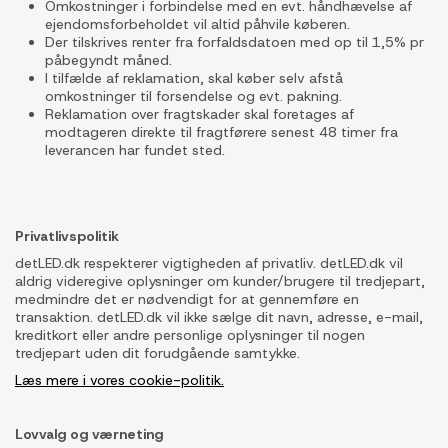
Omkostninger i forbindelse med en evt. håndhævelse af
ejendomsforbeholdet vil altid påhvile køberen.
Der tilskrives renter fra forfaldsdatoen med op til 1,5% pr
påbegyndt måned.
I tilfælde af reklamation, skal køber selv afstå
omkostninger til forsendelse og evt. pakning.
Reklamation over fragtskader skal foretages af
modtageren direkte til fragtførere senest 48 timer fra
leverancen har fundet sted.
Privatlivspolitik
detLED.dk respekterer vigtigheden af privatliv. detLED.dk vil
aldrig videregive oplysninger om kunder/brugere til tredjepart,
medmindre det er nødvendigt for at gennemføre en
transaktion. detLED.dk vil ikke sælge dit navn, adresse, e-mail,
kreditkort eller andre personlige oplysninger til nogen
tredjepart uden dit forudgående samtykke.
Læs mere i vores cookie-politik.
Lovvalg og værneting