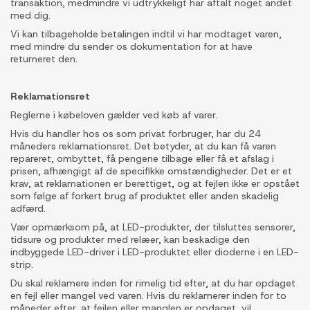
transaktion, medmindre vi udtrykkeligt har aftalt noget andet
med dig.
Vi kan tilbageholde betalingen indtil vi har modtaget varen,
med mindre du sender os dokumentation for at have
returneret den.
Reklamationsret
Reglerne i købeloven gælder ved køb af varer.
Hvis du handler hos os som privat forbruger, har du 24
måneders reklamationsret. Det betyder, at du kan få varen
repareret, ombyttet, få pengene tilbage eller få et afslag i
prisen, afhængigt af de specifikke omstændigheder. Det er et
krav, at reklamationen er berettiget, og at fejlen ikke er opstået
som følge af forkert brug af produktet eller anden skadelig
adfærd.
Vær opmærksom på, at LED-produkter, der tilsluttes sensorer,
tidsure og produkter med relæer, kan beskadige den
indbyggede LED-driver i LED-produktet eller dioderne i en LED-
strip.
Du skal reklamere inden for rimelig tid efter, at du har opdaget
en fejl eller mangel ved varen. Hvis du reklamerer inden for to
måneder efter, at fejlen eller manglen er opdaget, vil