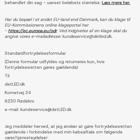
behandlet din sag - uanset beløbets størrelse.
Læs mere her.
Har du bopæl i et andet EU-land end Danmark, kan du klage til
EU-Kommissionens online klageportal her
-
https://ec.europa.eu/odr
. Ved indgivelse af en klage skal du
angive vores e-mailadresse: kundeservice@detled.dk.
Standardfortrydelsesformular
(Denne formular udfyldes og returneres kun, hvis
fortrydelsesretten gøres gældende)
Til:
detLED.dk
Kometvej 34
6230 Rødekro
e-mail: kundeservice@detLED.dk
Jeg meddeler herved, at jeg ønsker at gøre fortrydelsesretten
gældende i forbindelse med min købsaftale om følgende
varer/tjenesteydelser: