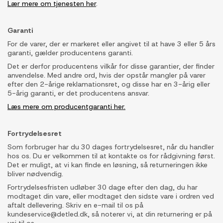
Lær mere om tjenesten her
.
Garanti
For de varer, der er markeret eller angivet til at have 3 eller 5 års
garanti, gælder producentens garanti.
Det er derfor producentens vilkår for disse garantier, der finder
anvendelse. Med andre ord, hvis der opstår mangler på varer
efter den 2-årige reklamationsret, og disse har en 3-årig eller
5-årig garanti, er det producentens ansvar.
Læs mere om producentgaranti her.
Fortrydelsesret
Som forbruger har du 30 dages fortrydelsesret, når du handler
hos os. Du er velkommen til at kontakte os for rådgivning først.
Det er muligt, at vi kan finde en løsning, så returneringen ikke
bliver nødvendig.
Fortrydelsesfristen udløber 30 dage efter den dag, du har
modtaget din vare, eller modtaget den sidste vare i ordren ved
aftalt dellevering. Skriv en e-mail til os på
kundeservice@detled.dk, så noterer vi, at din returnering er på