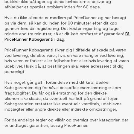
butikker ikke påtager sig deres lovbestemte ansvar og
afhjælper et opstået problem inden for 60 dage.
Hvis du ikke allerede er medlem på PriceRunner og har besøgt
os via dem, så kan du inden for 60 minutter efter dit køb
gennemføre din registrering. Det koster ingenting og tager
mindre end tre minutter, så er dit køb omfattet af garantien!
Få
PriceRunner Købsgaranti i dag
.
PriceRunner Købsgaranti sikrer dig i tilfælde af skade på varen
ved levering, defekte varer, hvis en vare mangler ved levering,
hvis varen er forkert eller fejlbehæftet eller hvis levering af varen
udebliver. Husk på, at bestillingen skal være adresseret til dig
personligt.
Hvis noget går galt i forbindelse med dit køb, dækker
Købsgarantien dig for såvel anskaffelsesomkostninger som
fragtudgifter. Du får også erstatning for den direkte
økonomiske skade, du eventuelt har lidt på grund af fejlen.
Købsgarantien erstatter ikke eventuelt værditab, udeblevne
indtægter eller andre direkte eller indirekte omkostninger.
For de endelige regler og vilkår og oversigt over kategorier, der
er undtaget garantien, besøg PriceRunner.