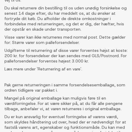
vej til os.
Du skal returnere din bestilling til os uden unødig forsinkelse og
senest 14 dage efter, du har meddelt os, at du ønsker at
fortryde dit køb. Du afholder de direkte omkostninger i
forbindelse med returneringen, og det er dig, der hæfter, hvis
der opstår en skade under transporten.
Visse varer kan ikke returneres med normal post. Dette gælder
for: Større varer som palleforsendelser.
Udgifterne til returnering af disse varer forventes højst at koste:
200 kr. for forsendelser der kan sendes med GLS/Postnord. For
palleforsendelser forventes højest 3.000 kr.
Læs mere under 'Returnering af en vare'.
Pak gerne returneringen i samme forsendelsesemballage, som
ordren tidligere var pakket i.
Mangel på original emballage kan muligvis føre til en
værdiforringelse. For at være sikker på, at du får alle pengene
tilbage, anbefaler vi, at varen returneres i original emballage.
Du er kun ansvarlig for eventuel forringelse af varens værdi,
som skyldes håndtering ud over, hvad der er nødvendigt for at
fastslå varens art, egenskaber og funktionsmåde. Du kan med