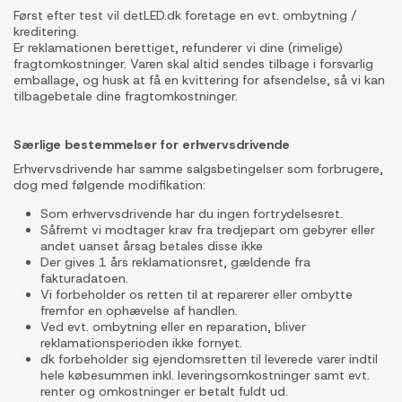
Først efter test vil detLED.dk foretage en evt. ombytning /
kreditering.
Er reklamationen berettiget, refunderer vi dine (rimelige)
fragtomkostninger. Varen skal altid sendes tilbage i forsvarlig
emballage, og husk at få en kvittering for afsendelse, så vi kan
tilbagebetale dine fragtomkostninger.
Særlige bestemmelser for erhvervsdrivende
Erhvervsdrivende har samme salgsbetingelser som forbrugere,
dog med følgende modifikation:
Som erhvervsdrivende har du ingen fortrydelsesret.
Såfremt vi modtager krav fra tredjepart om gebyrer eller
andet uanset årsag betales disse ikke
Der gives 1 års reklamationsret, gældende fra
fakturadatoen.
Vi forbeholder os retten til at reparerer eller ombytte
fremfor en ophævelse af handlen.
Ved evt. ombytning eller en reparation, bliver
reklamationsperioden ikke fornyet.
dk forbeholder sig ejendomsretten til leverede varer indtil
hele købesummen inkl. leveringsomkostninger samt evt.
renter og omkostninger er betalt fuldt ud.