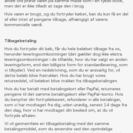
andre ord prøve varen på samme måde som i en fysisk butik,
men det er ikke tilladt at tage den i brug.
Hvis varen er brugt, og du fortryder købet, kan du kun få en del
af eller intet af pengene tilbage, afhængigt af varens
kommercielle værdi.
Tilbagebetaling
Hvis du fortryder dit køb, får du hele beløbet tilbage fra os,
herunder leveringsomkostninger (det gælder dog ikke ekstra
leveringsomkostninger i de tilfælde, hvor du har valgt en anden
leveringsform, end den billigste form for standardlevering, som
vi tilbyder). Ved en nedskrivning, som du er ansvarlig for, vil
dette beløb blive fratrukket. Hvis du har brugt vores
returseddel, vil beløbet blive trukket fra tilbagebetalingen.
Hvis du har betalt med betalingskort eller PayPal, returneres
pengene til det samme betalingskort eller PayPal-konto. Hvis
du benytter din fortrydelsesret, refunderer vi alle betalinger,
som vi har modtaget fra dig, uden unødig, senest 14 dage fra
den dag, hvor vi har modtaget din besked om, at du vil
fortryde aftalen.
Vi vil gennemføre en tilbagebetaling med det samme
betalingsmiddel, som du anvendte ved den oprindelige