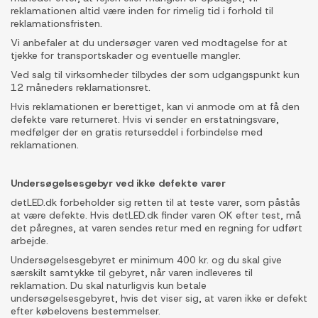
reklamationen altid være inden for rimelig tid i forhold til
reklamationsfristen.
Vi anbefaler at du undersøger varen ved modtagelse for at
tjekke for transportskader og eventuelle mangler.
Ved salg til virksomheder tilbydes der som udgangspunkt kun
12 måneders reklamationsret.
Hvis reklamationen er berettiget, kan vi anmode om at få den
defekte vare returneret. Hvis vi sender en erstatningsvare,
medfølger der en gratis returseddel i forbindelse med
reklamationen.
Undersøgelsesgebyr ved ikke defekte varer
detLED.dk forbeholder sig retten til at teste varer, som påstås
at være defekte. Hvis detLED.dk finder varen OK efter test, må
det påregnes, at varen sendes retur med en regning for udført
arbejde.
Undersøgelsesgebyret er minimum 400 kr. og du skal give
særskilt samtykke til gebyret, når varen indleveres til
reklamation. Du skal naturligvis kun betale
undersøgelsesgebyret, hvis det viser sig, at varen ikke er defekt
efter købelovens bestemmelser.