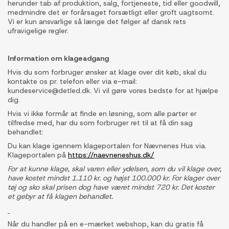
herunder tab af produktion, salg, fortjeneste, tid eller goodwill,
medmindre det er forårsaget forsætligt eller groft uagtsomt.
Vi er kun ansvarlige så længe det følger af dansk rets
ufravigelige regler.
Information om klageadgang
Hvis du som forbruger ønsker at klage over dit køb, skal du
kontakte os pr. telefon eller via e-mail:
kundeservice@detled.dk. Vi vil gøre vores bedste for at hjælpe
dig.
Hvis vi ikke formår at finde en løsning, som alle parter er
tilfredse med, har du som forbruger ret til at få din sag
behandlet:
Du kan klage igennem klageportalen for Nævnenes Hus via.
Klageportalen på
https://naevneneshus.dk/
For at kunne klage, skal varen eller ydelsen, som du vil klage over,
have kostet mindst 1.110 kr. og højst 100.000 kr. For klager over
tøj og sko skal prisen dog have været mindst 720 kr. Det koster
et gebyr at få klagen behandlet.
Når du handler på en e-mærket webshop, kan du gratis få