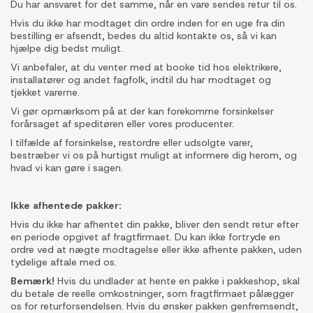
Du har ansvaret for det samme, når en vare sendes retur til os.
Hvis du ikke har modtaget din ordre inden for en uge fra din
bestilling er afsendt, bedes du altid kontakte os, så vi kan
hjælpe dig bedst muligt.
Vi anbefaler, at du venter med at booke tid hos elektrikere,
installatører og andet fagfolk, indtil du har modtaget og
tjekket varerne.
Vi gør opmærksom på at der kan forekomme forsinkelser
forårsaget af speditøren eller vores producenter.
I tilfælde af forsinkelse, restordre eller udsolgte varer,
bestræber vi os på hurtigst muligt at informere dig herom, og
hvad vi kan gøre i sagen.
Ikke afhentede pakker:
Hvis du ikke har afhentet din pakke, bliver den sendt retur efter
en periode opgivet af fragtfirmaet. Du kan ikke fortryde en
ordre ved at nægte modtagelse eller ikke afhente pakken, uden
tydelige aftale med os.
Bemærk!
Hvis du undlader at hente en pakke i pakkeshop, skal
du betale de reelle omkostninger, som fragtfirmaet pålægger
os for returforsendelsen. Hvis du ønsker pakken genfremsendt,