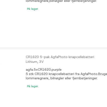
lommeregnere,bilnøgler eller fjernbetjeninger.
På lager.
CR1620 5-pak AgfaPhoto knapcellebatteri
Lithium, 3V
agfa.5xCR1620.purple
5 stk CR1620 knapcellebatteri fra AgfaPhoto.Bruges t
lommeregnere, bilnøgler eller fjernbetjeninger.
På lager.