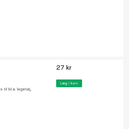
27 kr
Læg i kurv
il bl.a. legetøj,