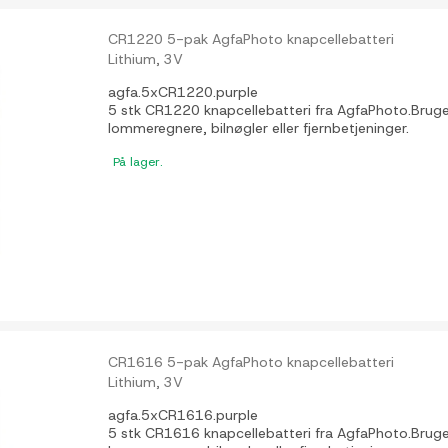
CR1220 5-pak AgfaPhoto knapcellebatteri
Lithium, 3V
agfa.5xCR1220.purple
5 stk CR1220 knapcellebatteri fra AgfaPhoto.Bruges t
lommeregnere, bilnøgler eller fjernbetjeninger.
På lager.
CR1616 5-pak AgfaPhoto knapcellebatteri
Lithium, 3V
agfa.5xCR1616.purple
5 stk CR1616 knapcellebatteri fra AgfaPhoto.Bruges t