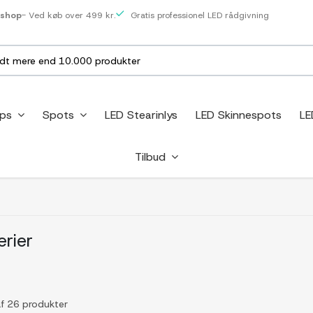
eshop
- Ved køb over 499 kr.
Gratis professionel LED rådgivning
ips
Spots
LED Stearinlys
LED Skinnespots
LE
Tilbud
rier
af 26 produkter