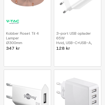
Kobber Roset Til 4
3-port USB oplader
Lamper
65W
Ø300mm
Hvid, USB-C+USB-A,
perfekt til mobil og
347 kr
128 kr
lamper