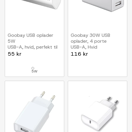
Goobay USB oplader
Goobay 30W USB
5W
oplader, 4 porte
USB-A, hvid, perfekt til
USB-A, Hvid
mobil og lamper
55 kr
116 kr
5W