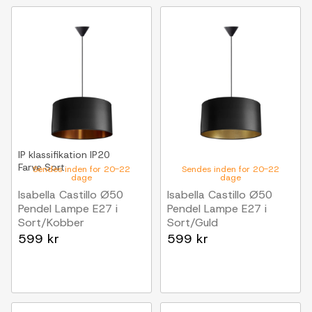
IP klassifikation
IP20
Farve
Sort
Sendes inden for 20-22
Sendes inden for 20-22
dage
dage
Isabella Castillo Ø50
Isabella Castillo Ø50
Pendel Lampe E27 i
Pendel Lampe E27 i
Sort/Kobber
Sort/Guld
Nielsen Light
Nielsen Light
599 kr
599 kr