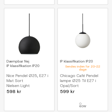
Dæmpbar
Nej
IP klassifikation
IP20
IP klassifikation
IP20
Sendes inden for 20-22
dage
Nice Pendel Ø25, E27 i
Chicago Café Pendel
Mat Sort
lampe Ø25 Til E27 i
Nielsen Light
Opal/Sort
Nielsen Light
598 kr
599 kr
60W