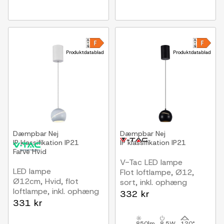
Produktdatablad
Produktdatablad
Dæmpbar
Nej
Dæmpbar
Nej
IP klassifikation
IP21
IP klassifikation
IP21
Farve
Hvid
V-Tac LED lampe
LED lampe
Flot loftlampe, Ø12,
Ø12cm, Hvid, flot
sort, inkl. ophæng
loftlampe, inkl. ophæng
332 kr
331 kr
850lm
8,5W
120°