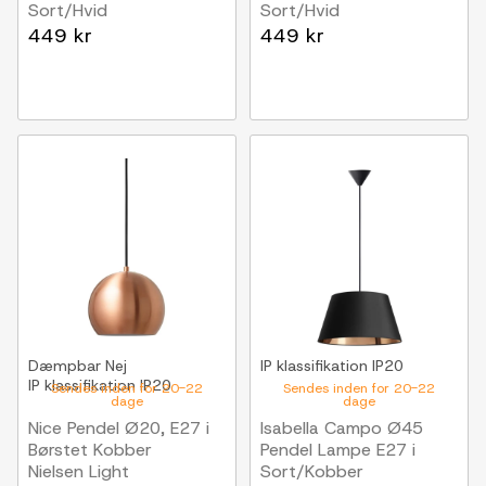
Sort/Hvid
Sort/Hvid
Nielsen Light
Nielsen Light
449 kr
449 kr
Dæmpbar
Nej
IP klassifikation
IP20
IP klassifikation
IP20
Sendes inden for 20-22
Sendes inden for 20-22
dage
dage
Nice Pendel Ø20, E27 i
Isabella Campo Ø45
Børstet Kobber
Pendel Lampe E27 i
Nielsen Light
Sort/Kobber