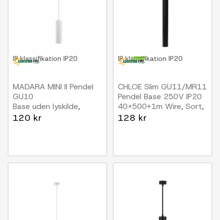
IP klassifikation
IP20
IP klassifikation
IP20
MADARA MINI II Pendel
CHLOE Slim GU11/MR11
GU10
Pendel Base 250V IP20
Base uden lyskilde,
40x500+1m Wire, Sort,
230V, IP20,
Justerbar Strålevinkel,
120 kr
128 kr
Ø55x200mm, Hvid
Uden Lyskilde