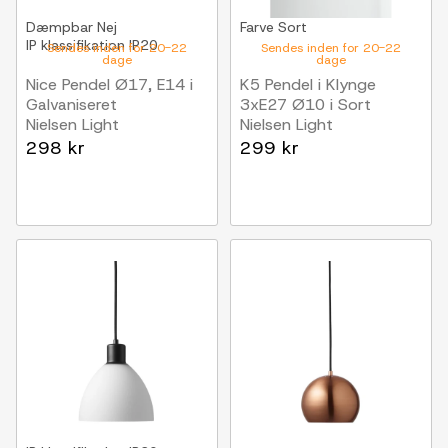
Dæmpbar
Nej
Farve
Sort
IP klassifikation
IP20
Sendes inden for 20-22
Sendes inden for 20-22
dage
dage
Nice Pendel Ø17, E14 i
K5 Pendel i Klynge
Galvaniseret
3xE27 Ø10 i Sort
Nielsen Light
Nielsen Light
298 kr
299 kr