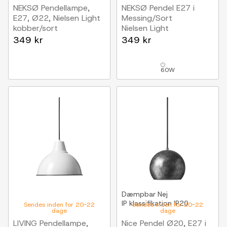
NEKSØ Pendellampe,
NEKSØ Pendel E27 i
E27, Ø22, Nielsen Light
Messing/Sort
kobber/sort
Nielsen Light
349 kr
349 kr
60W
Dæmpbar
Nej
IP klassifikation
IP20
Sendes inden for 20-22
Sendes inden for 20-22
dage
dage
LIVING Pendellampe,
Nice Pendel Ø20, E27 i