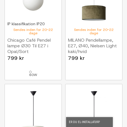
IP klassifikation
IP20
Sendes inden for 20-22
Sendes inden for 20-22
dage
dage
Chicago Café Pendel
MILANO Pendellampe,
lampe Ø30 Til E27 i
E27, Ø40, Nielsen Light
Opal/Sort
kaki/hvid
Nielsen Light
799 kr
799 kr
60W
ER DU EL-INSTALLATØR?