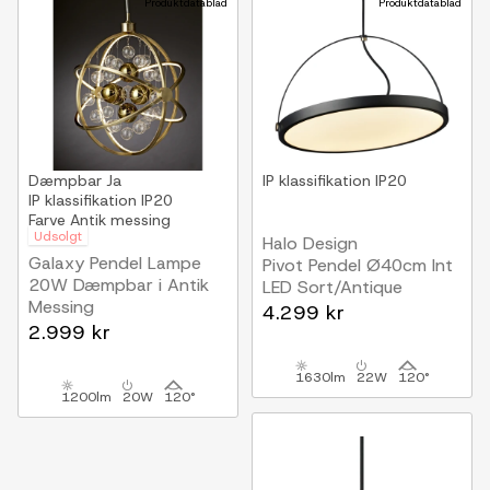
Produktdatablad
Produktdatablad
Dæmpbar
Ja
IP klassifikation
IP20
IP klassifikation
IP20
Farve
Antik messing
Udsolgt
Halo Design
Galaxy Pendel Lampe
Pivot Pendel Ø40cm Int
20W Dæmpbar i Antik
LED Sort/Antique
Messing
4.299 kr
Nielsen Light
2.999 kr
1630lm
22W
120°
1200lm
20W
120°