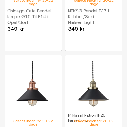
Sendes inden for 20-22
Sendes inden for 20-22
dage
dage
Chicago Café Pendel
NEKSØ Pendel E27 i
lampe Ø15 Til E14 i
Kobber/Sort
Opal/Sort
Nielsen Light
Nielsen Light
349 kr
349 kr
IP klassifikation
IP20
Farve
Sort
Sendes inden for 20-22
Sendes inden for 20-22
dage
dage