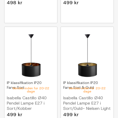
Nielsen Light
498 kr
499 kr
IP klassifikation
IP20
IP klassifikation
IP20
Farve
Sort
Farve
Sort & Guld
Sendes inden for 20-22
Sendes inden for 20-22
dage
dage
Isabella Castillo Ø40
Isabella Castillo Ø40
Pendel Lampe E27 i
Pendel Lampe E27 i
Sort/Kobber
Sort/Guld- Nielsen Light
Nielsen Light
499 kr
499 kr