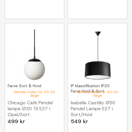
Farve
Sort & Hvid
IP klassifikation
IP20
Farve
Hvid & Sort
Sendes inden for 20-22
Sendes inden for 20-22
dage
dage
Chicago Café Pendel
Isabella Castillo Ø50
lampe Ø20 Til E27 i
Pendel Lampe E27 i
Opal/Sort
Sort/Hvid
Nielsen Light
Nielsen Light
499 kr
549 kr