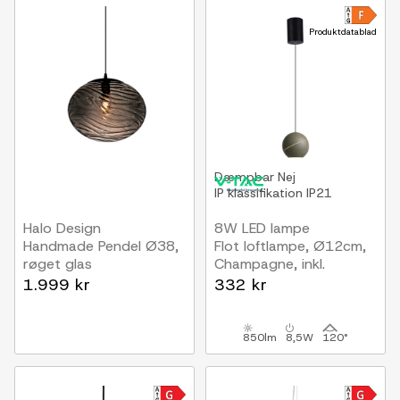
Produktdatablad
Dæmpbar
Nej
IP klassifikation
IP21
Halo Design
8W LED lampe
Handmade Pendel Ø38,
Flot loftlampe, Ø12cm,
røget glas
Champagne, inkl.
ophæng
1.999 kr
332 kr
850lm
8,5W
120°