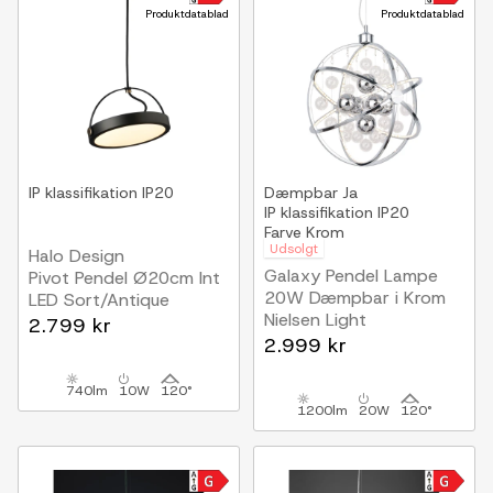
Produktdatablad
Produktdatablad
IP klassifikation
IP20
Dæmpbar
Ja
IP klassifikation
IP20
Farve
Krom
Udsolgt
Halo Design
Galaxy Pendel Lampe
Pivot Pendel Ø20cm Int
20W Dæmpbar i Krom
LED Sort/Antique
Nielsen Light
2.799 kr
2.999 kr
740lm
10W
120°
1200lm
20W
120°