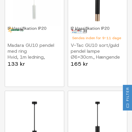
IP klassifikation
IP20
IP klassifikation
IP20
Sendes inden for 9-11 dage
Madara GU10 pendel
V-Tac GU10 sort/guld
med ring
pendel lampe
Hvid, 1m ledning,
Ø6x30cm., Hængende
Ø55x200mm, IP20,
Pendel med GU10
133 kr
165 kr
uden lyskilde
fatning
FILTER