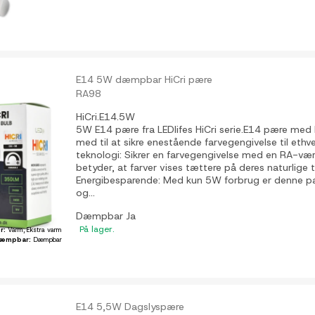
E14 5W dæmpbar HiCri pære
RA98
HiCri.E14.5W
5W E14 pære fra LEDlifes HiCri serie.E14 pære med 
med til at sikre enestående farvegengivelse til ethv
teknologi: Sikrer en farvegengivelse med en RA-værd
betyder, at farver vises tættere på deres naturlige t
Energibesparende: Med kun 5W forbrug er denne p
og...
Dæmpbar
Ja
På lager.
ør:
Varm, Ekstra varm
æmpbar:
Dæmpbar
E14 5,5W Dagslyspære