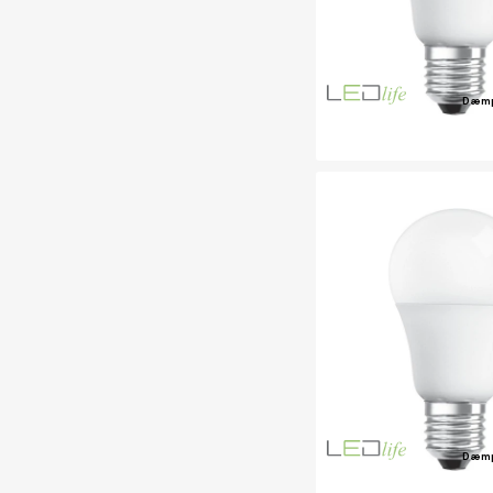
Dæm
Dæm