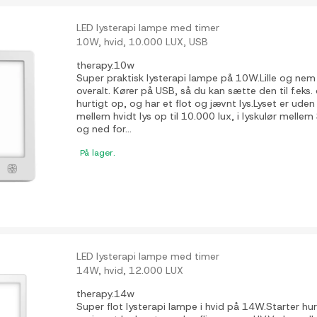
LED lysterapi lampe med timer
10W, hvid, 10.000 LUX, USB
therapy.10w
Super praktisk lysterapi lampe på 10W.Lille og nem
overalt. Kører på USB, så du kan sætte den til f.eks
hurtigt op, og har et flot og jævnt lys.Lyset er ud
mellem hvidt lys op til 10.000 lux, i lyskulør mel
og ned for...
På lager.
LED lysterapi lampe med timer
14W, hvid, 12.000 LUX
therapy.14w
Super flot lysterapi lampe i hvid på 14W.Starter hur