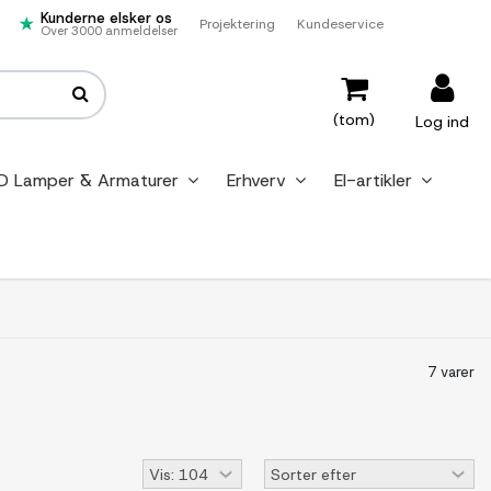
Kunderne elsker os
Projektering
Kundeservice
Over 3000 anmeldelser
(tom)
Log ind
D Lamper & Armaturer
Erhverv
El-artikler
7 varer