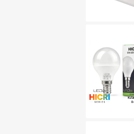
Kul
D