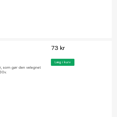
73 kr
Læg i kurv
r, som gør den velegnet
30v.