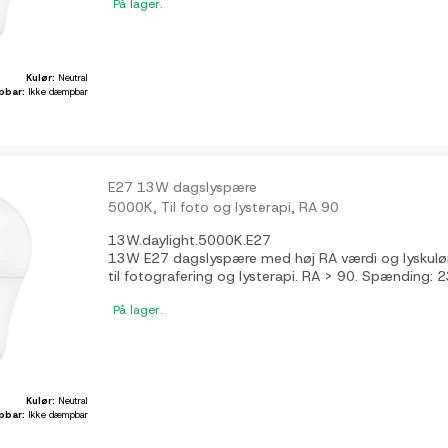
På lager.
Kulør:
Neutral
pbar:
Ikke dæmpbar
E27 13W dagslyspære
5000K, Til foto og lysterapi, RA 90
13W.daylight.5000K.E27
13W E27 dagslyspære med høj RA værdi og lyskulø
til fotografering og lysterapi. RA > 90. Spænding: 2
På lager.
Kulør:
Neutral
pbar:
Ikke dæmpbar