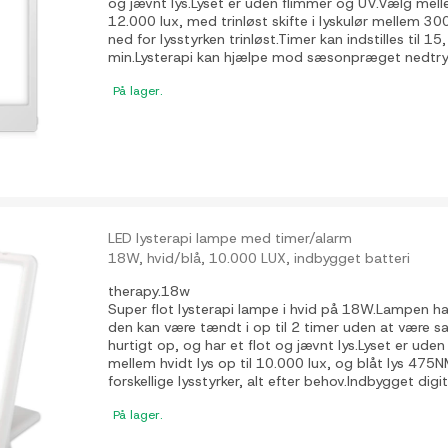
og jævnt lys.Lyset er uden flimmer og UV.Vælg melle
12.000 lux, med trinløst skifte i lyskulør mellem 
ned for lysstyrken trinløst.Timer kan indstilles til 15
min.Lysterapi kan hjælpe mod sæsonpræget nedtryk
På lager.
LED lysterapi lampe med timer/alarm
18W, hvid/blå, 10.000 LUX, indbygget batteri
therapy.18w
Super flot lysterapi lampe i hvid på 18W.Lampen ha
den kan være tændt i op til 2 timer uden at være sat
hurtigt op, og har et flot og jævnt lys.Lyset er ud
mellem hvidt lys op til 10.000 lux, og blåt lys 475NM
forskellige lysstyrker, alt efter behov.Indbygget digita
På lager.