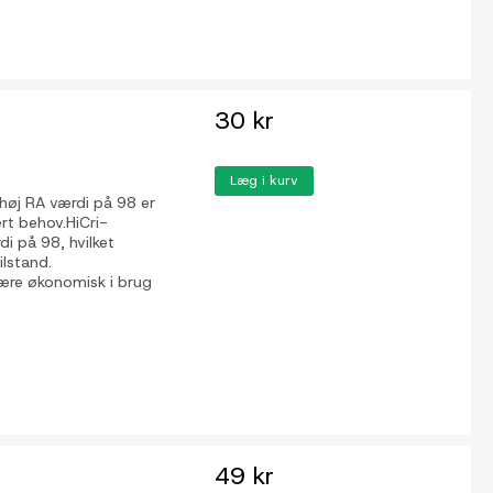
30 kr
Læg i kurv
høj RA værdi på 98 er
ert behov.HiCri-
i på 98, hvilket
ilstand.
ære økonomisk i brug
49 kr