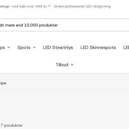
eshop
- Ved køb over 499 kr.
Gratis professionel LED rådgivning
ips
Spots
LED Stearinlys
LED Skinnespots
LE
Tilbud
mpe
f 7 produkter