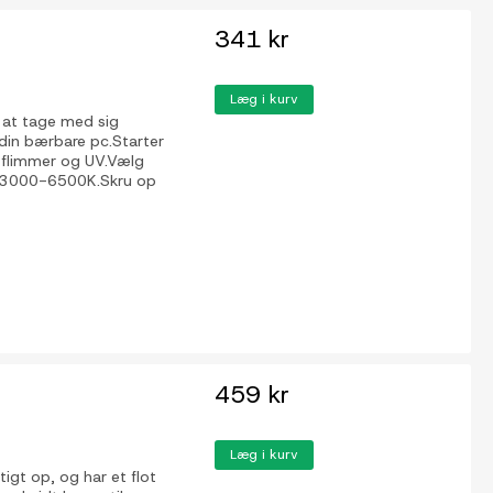
341 kr
Læg i kurv
 at tage med sig
. din bærbare pc.Starter
en flimmer og UV.Vælg
lem 3000-6500K.Skru op
459 kr
Læg i kurv
tigt op, og har et flot