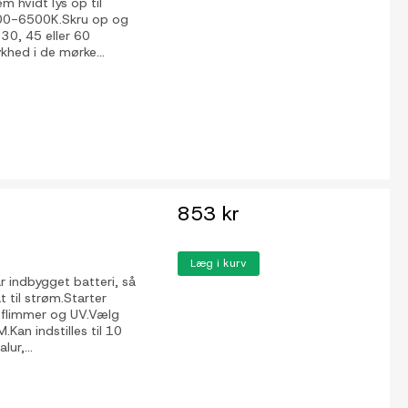
m hvidt lys op til
3000-6500K.Skru op og
, 30, 45 eller 60
hed i de mørke...
853 kr
Læg i kurv
r indbygget batteri, så
 til strøm.Starter
en flimmer og UV.Vælg
.Kan indstilles til 10
lur,...