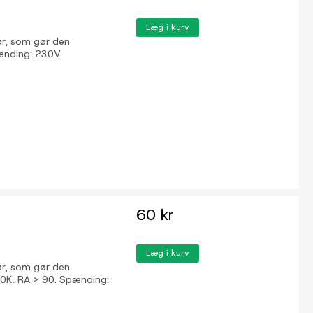
Læg i kurv
ør, som gør den
Spænding: 230V.
60 kr
Læg i kurv
ør, som gør den
000K. RA > 90. Spænding: