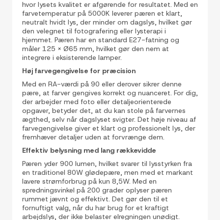
hvor lysets kvalitet er afgørende for resultatet. Med en
farvetemperatur på 5000K leverer pæren et klart,
neutralt hvidt lys, der minder om dagslys, hvilket gør
den velegnet til fotografering eller lysterapi i
hjemmet. Pæren har en standard E27-fatning og
måler 125 x Ø65 mm, hvilket gør den nem at
integrere i eksisterende lamper.
Høj farvegengivelse for præcision
Med en RA-værdi på 90 eller derover sikrer denne
pære, at farver gengives korrekt og nuanceret. For dig,
der arbejder med foto eller detaljeorienterede
opgaver, betyder det, at du kan stole på farvernes
ægthed, selv når dagslyset svigter. Det høje niveau af
farvegengivelse giver et klart og professionelt lys, der
fremhæver detaljer uden at forvrænge dem.
Effektiv belysning med lang rækkevidde
Pæren yder 900 lumen, hvilket svarer til lysstyrken fra
en traditionel 80W glødepære, men med et markant
lavere strømforbrug på kun 8,5W. Med en
spredningsvinkel på 200 grader oplyser pæren
rummet jævnt og effektivt. Det gør den til et
fornuftigt valg, når du har brug for et kraftigt
arbejdslys, der ikke belaster elregningen unødigt.