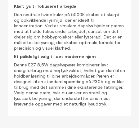
Klart lys til fokuseret arbejde
Den neutrale hvide kulør på 5000K skaber et skarpt
og opkvikkende lysmiljø, der er ideelt til
koncentration. Ved at simulere dagslys hjælper pæren
med at holde fokus under arbejdet, uanset om det
drejer sig om hobbyprojekter eller lysterapi. Det er en
målrettet belysning, der skaber optimale forhold for
præcision og visuel klarhed.
Et pålideligt valg til det moderne hjem
Denne E27 8,5W dagslyspære kombinerer lavt
energiforbrug med høj lyskvalitet, hvilket gør den til en
holdbar løsning til dine arbejdsområder. Pæren er
designet til en standard spænding på 230V og er klar
til brug med det samme i dine eksisterende fatninger.
Vælg denne pære, hvis du ønsker en stabil og
lysstærk belysning, der understøtter dine mest
krævende opgaver med et naturligt lysudtryk.