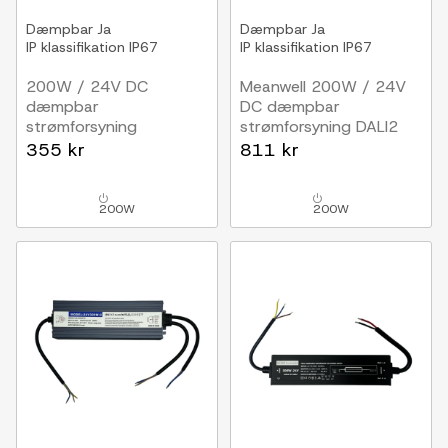
Dæmpbar
Ja
Dæmpbar
Ja
IP klassifikation
IP67
IP klassifikation
IP67
200W / 24V DC
Meanwell 200W / 24V
dæmpbar
DC dæmpbar
strømforsyning
strømforsyning DALI2
8.33A, IP67, Triac
8.33A, IP67, DALI
355 kr
811 kr
interface + push dim
200W
200W