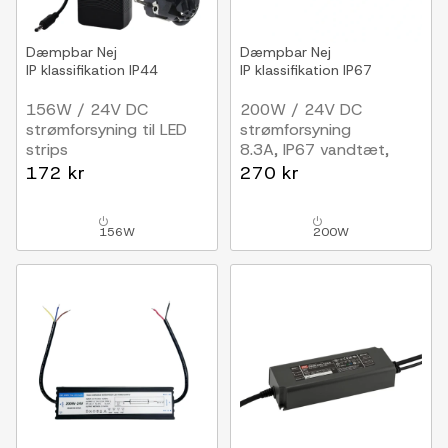
Dæmpbar
Nej
Dæmpbar
Nej
IP klassifikation
IP44
IP klassifikation
IP67
156W / 24V DC
200W / 24V DC
strømforsyning til LED
strømforsyning
strips
8.3A, IP67 vandtæt,
6.5A, IP44 vådrum
Flicker free
172 kr
270 kr
156W
200W