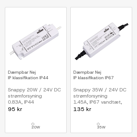
Dæmpbar
Nej
Dæmpbar
Nej
IP klassifikation
IP44
IP klassifikation
IP67
Snappy 20W / 24V DC
Snappy 35W / 24V DC
strømforsyning
strømforsyning
0.83A, IP44
1.45A, IP67 vandtæt,
Vandtæt
95 kr
135 kr
20W
35W