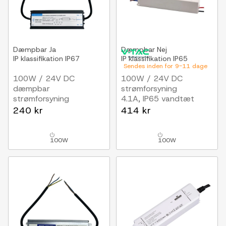
Dæmpbar
Ja
Dæmpbar
Nej
IP klassifikation
IP67
IP klassifikation
IP65
Sendes inden for 9-11 dage
100W / 24V DC
100W / 24V DC
dæmpbar
strømforsyning
strømforsyning
4.1A, IP65 vandtæt
4.17A, IP67, Triac
240 kr
414 kr
100W
100W