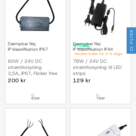
FILTER
Dæmpbar
Nej
Dæmpbar
Nej
IP klassifikation
IP67
IP klassifikation
IP44
Sendes inden for 2-4 dage
60W / 24V DC
78W / 24V DC
strømforsyning
strømforsyning til LED
2,5A, IP67, Flicker free
strips
3.25A, IP44 vådrum
200 kr
129 kr
60W
78W