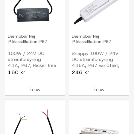
Dæmpbar
Nej
Dæmpbar
Nej
IP klassifikation
IP67
IP klassifikation
IP67
100W / 24V DC
Snappy 100W / 24V
strømforsyning
DC strømforsyning
4.1A, IP67, Flicker free
4.16A, IP67 vandtæt,
Vandtæt
160 kr
246 kr
100W
100W