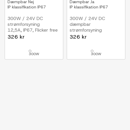
Dæmpbar
Nej
Dæmpbar
Ja
IP klassifikation
IP67
IP klassifikation
IP67
300W / 24V DC
300W / 24V DC
strømforsyning
dæmpbar
12,5A, IP67, Flicker free
strømforsyning
12,5A, IP67, Flicker free
326 kr
326 kr
300W
300W