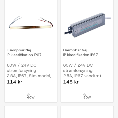
Dæmpbar
Nej
Dæmpbar
Nej
IP klassifikation
IP67
IP klassifikation
IP67
60W / 24V DC
60W / 24V DC
strømforsyning
strømforsyning
2.5A, IP67, Slim model,
2.5A, IP67 vandtæt
flicker free
114 kr
148 kr
60W
60W