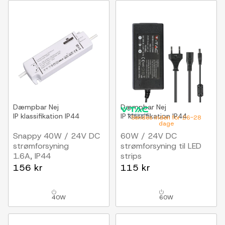
Dæmpbar
Nej
Dæmpbar
Nej
IP klassifikation
IP44
IP klassifikation
IP44
Sendes inden for 26-28
dage
Snappy 40W / 24V DC
60W / 24V DC
strømforsyning
strømforsyning til LED
1.6A, IP44
strips
2.5A, IP44 vådrum
156 kr
115 kr
40W
60W