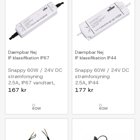
Dæmpbar
Nej
Dæmpbar
Nej
IP klassifikation
IP67
IP klassifikation
IP44
Snappy 60W / 24V DC
Snappy 60W / 24V DC
strømforsyning
strømforsyning
2.5A, IP67 vandtæt,
2.5A, IP44
Vandtæt
167 kr
177 kr
60W
60W