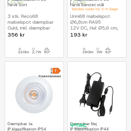
Farve
Sort
Farve
Børstet stål
Sendes inden for 2-4 dage
3 stk. Reco68
Unni68 møbelspot
møbelspot dæmpbar
Ø6,8cm RA95
Guld, inkl. dæmpbar
12V DC, Hul: Ø5,6 cm,
strømforsyning
Mål: Ø6,8 cm, Børstet
356 kr
193 kr
stål
220lm
2,7W
80°
280lm
3W
60°
Produktdatablad
Dæmpbar
Ja
Dæmpbar
Nej
IP klassifikation
IP54
IP klassifikation
IP44