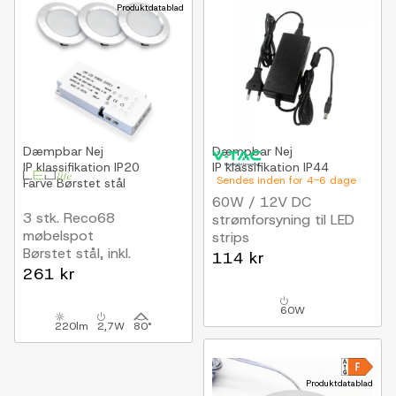
Produktdatablad
Dæmpbar
Nej
Dæmpbar
Nej
IP klassifikation
IP20
IP klassifikation
IP44
Sendes inden for 4-6 dage
Farve
Børstet stål
60W / 12V DC
3 stk. Reco68
strømforsyning til LED
møbelspot
strips
Børstet stål, inkl.
5A, IP44 vådrum
114 kr
strømforsyning
261 kr
60W
220lm
2,7W
80°
Produktdatablad