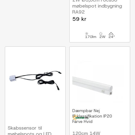
møbelspot indbygning
RA92
12V DC, Hul: Ø3,5 cm,
59 kr
Mål: Ø3,8 cm, Mat hvid
170lm
2W
24°
Dæmpbar
Nej
IP klassifikation
IP20
Farve
Hvid
Skabssensor til
120cm 14W
møbelspots og LED