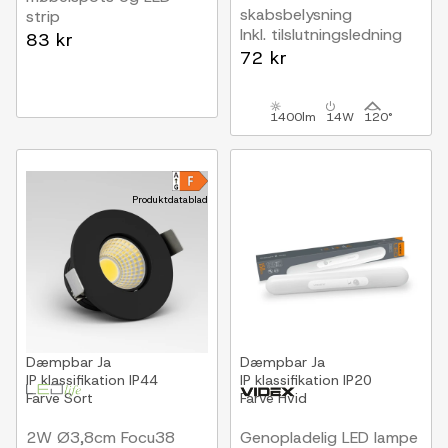
skabsbelysning
strip
Inkl. tilslutningsledning
12V (60W), 24V
83 kr
(120W)
72 kr
1400lm
14W
120°
Produktdatablad
Dæmpbar
Ja
Dæmpbar
Ja
IP klassifikation
IP44
IP klassifikation
IP20
Farve
Sort
Farve
Hvid
2W Ø3,8cm Focu38
Genopladelig LED lampe