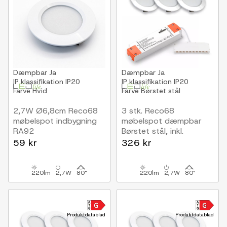
Dæmpbar
Ja
Dæmpbar
Ja
IP klassifikation
IP20
IP klassifikation
IP20
Farve
Hvid
Farve
Børstet stål
2,7W Ø6,8cm Reco68
3 stk. Reco68
møbelspot indbygning
møbelspot dæmpbar
RA92
Børstet stål, inkl.
12V DC, Hul: Ø5,5 cm,
dæmpbar
59 kr
326 kr
Mål: Ø6,8 cm, Mat hvid
strømforsyning
220lm
2,7W
80°
220lm
2,7W
80°
Produktdatablad
Produktdatablad