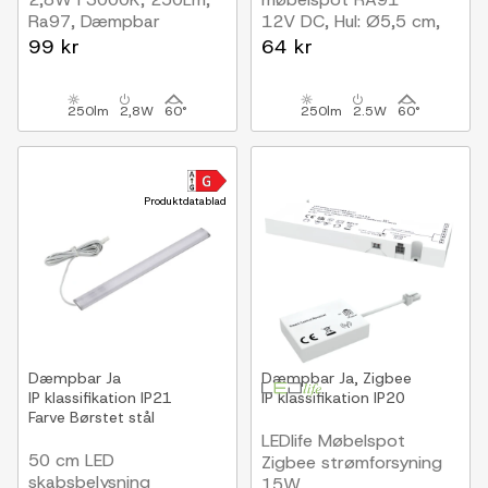
Ra97, Dæmpbar
12V DC, Hul: Ø5,5 cm,
Hvid
Mål: Ø6,8 cm, Sort
99 kr
64 kr
250lm
2,8W
60°
250lm
2.5W
60°
Produktdatablad
Dæmpbar
Ja
Dæmpbar
Ja, Zigbee
IP klassifikation
IP21
IP klassifikation
IP20
Farve
Børstet stål
LEDlife Møbelspot
50 cm LED
Zigbee strømforsyning
skabsbelysning
15W