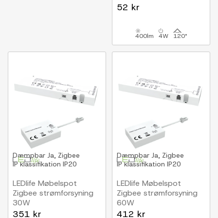
52 kr
400lm
4W
120°
Dæmpbar
Ja, Zigbee
Dæmpbar
Ja, Zigbee
IP klassifikation
IP20
IP klassifikation
IP20
LEDlife Møbelspot
LEDlife Møbelspot
Zigbee strømforsyning
Zigbee strømforsyning
30W
60W
Til Sono og Reco
Til Sono og Reco
351 kr
412 kr