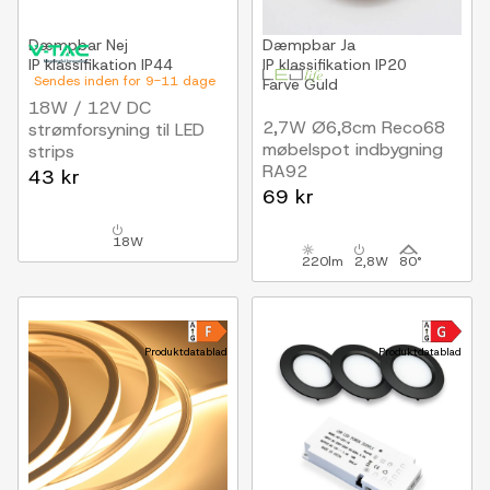
Dæmpbar
Nej
Dæmpbar
Ja
IP klassifikation
IP44
IP klassifikation
IP20
Sendes inden for 9-11 dage
Farve
Guld
18W / 12V DC
2,7W Ø6,8cm Reco68
strømforsyning til LED
møbelspot indbygning
strips
RA92
1.5A, IP44 vådrum
43 kr
12V DC, Hul: Ø5,5 cm,
69 kr
Mål: Ø6,8 cm, Guld
18W
220lm
2,8W
80°
Produktdatablad
Produktdatablad