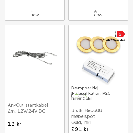
møbelspot, Hue
møbelspot, Hue
kompatibel, RF, maks. 5
kompatibel, RF, maks. 6
spot, inkl. fjernbetjening
spot, inkl. fjernbetjening
30W
60W
Produktdatablad
Dæmpbar
Nej
IP klassifikation
IP20
Farve
Guld
AnyCut startkabel
3 stk. Reco68
2m, 12V/24V DC
møbelspot
Guld, inkl.
12 kr
strømforsyning
291 kr