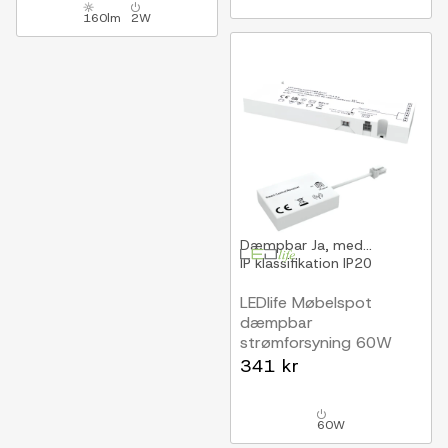
160lm
2W
Dæmpbar
Ja, med...
IP klassifikation
IP20
LEDlife Møbelspot
dæmpbar
strømforsyning 60W
Til Sono og Reco
341 kr
møbelspot, RF, maks. 6
spot, inkl. fjernbetjening
60W