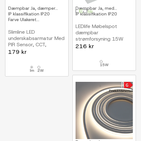
Dæmpbar
Ja, dæmper...
Dæmpbar
Ja, med...
IP klassifikation
IP20
IP klassifikation
IP20
Farve
Ulakeret...
LEDlife Møbelspot
Slimline LED
dæmpbar
underskabsarmatur Med
strømforsyning 15W
PIR Sensor, CCT,
Til Sono og Reco
216 kr
Dæmpbar
179 kr
møbelspot, RF, maks. 4
400 mm
spot, inkl. fjernbetjening
15W
lm
2W
Produktdatablad