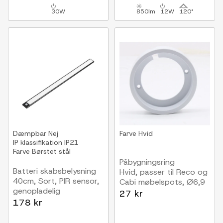
30W
850lm
12W
120°
Dæmpbar
Nej
Farve
Hvid
IP klassifikation
IP21
Farve
Børstet stål
Påbygningsring
Batteri skabsbelysning
Hvid, passer til Reco og
40cm, Sort, PIR sensor,
Cabi møbelspots, Ø6,9
genopladelig
cm
27 kr
178 kr