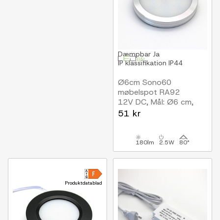
Dæmpbar
Ja
IP klassifikation
IP44
Ø6cm Sono60
møbelspot RA92
12V DC, Mål: Ø6 cm,
Påbygning,
51 kr
Skabsbelysning, børstet
stål
180lm
2.5W
80°
Produktdatablad