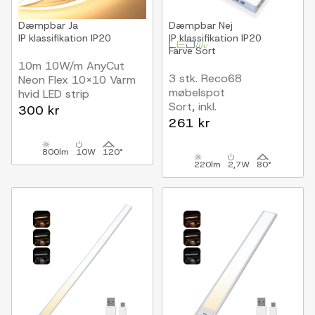
Dæmpbar
Ja
Dæmpbar
Nej
IP klassifikation
IP20
IP klassifikation
IP20
Farve
Sort
10m 10W/m AnyCut
3 stk. Reco68
Neon Flex 10x10 Varm
møbelspot
hvid LED strip
Sort, inkl.
24V DC, Ingen
300 kr
strømforsyning
klippeafstand
261 kr
800lm
10W
120°
220lm
2,7W
80°