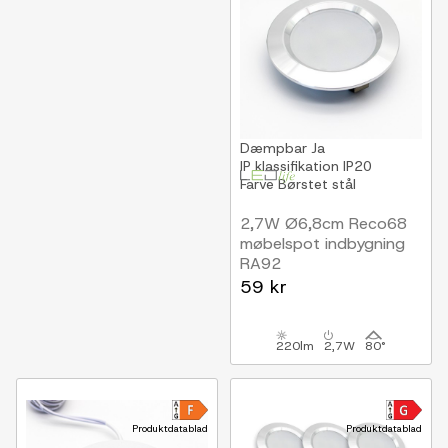
Dæmpbar
Ja
IP klassifikation
IP20
Farve
Børstet stål
2,7W Ø6,8cm Reco68
møbelspot indbygning
RA92
12V DC, Hul: Ø5,5 cm,
59 kr
Mål: Ø6,8 cm, børstet
stål
220lm
2,7W
80°
Produktdatablad
Produktdatablad