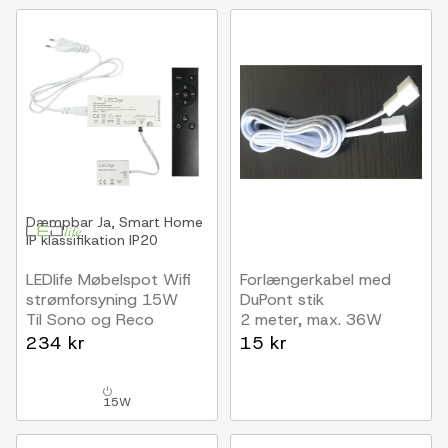
Dæmpbar
Ja, Smart Home
IP klassifikation
IP20
LEDlife Møbelspot Wifi
Forlængerkabel med
strømforsyning 15W
DuPont stik
Til Sono og Reco
2 meter, max. 36W
møbelspot, Tuya/Smart
234 kr
15 kr
Life, RF, maks. 4 spot,
inkl. fjernbetjening
15W