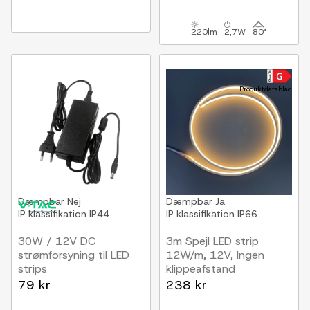
220lm
2,7W
80°
Produktdatablad
Dæmpbar
Nej
Dæmpbar
Ja
IP klassifikation
IP44
IP klassifikation
IP66
30W / 12V DC
3m Spejl LED strip
strømforsyning til LED
12W/m, 12V, Ingen
strips
klippeafstand
2.5A, IP44 vådrum
79 kr
238 kr