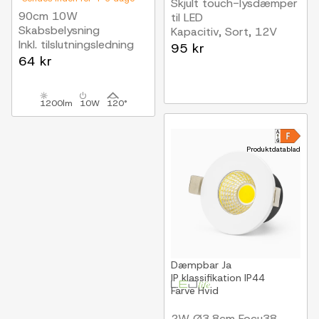
Skjult touch-lysdæmper
90cm 10W
til LED
Skabsbelysning
Kapacitiv, Sort, 12V
Inkl. tilslutningsledning
(72W), 24V (144W), op
95 kr
64 kr
til 2,5cm tykkelse
1200lm
10W
120°
Produktdatablad
Dæmpbar
Ja
IP klassifikation
IP44
Farve
Hvid
2W Ø3,8cm Focu38