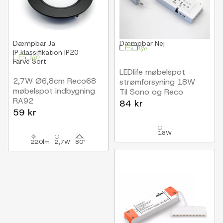
Dæmpbar
Ja
Dæmpbar
Nej
IP klassifikation
IP20
Farve
Sort
LEDlife møbelspot
2,7W Ø6,8cm Reco68
strømforsyning 18W
møbelspot indbygning
Til Sono og Reco
RA92
møbelspot, maks. 6
84 kr
12V DC, Hul: Ø5,5 cm,
59 kr
spot
Mål: Ø6,8 cm, Sort
18W
220lm
2,7W
80°