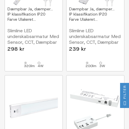
Dæmpbar
Ja, dæmper...
Dæmpbar
Ja, dæmper...
IP klassifikation
IP20
IP klassifikation
IP20
Farve
Ulakeret...
Farve
Ulakeret...
Slimline LED
Slimline LED
underskabsarmatur Med
underskabsarmatur Med
Sensor, CCT, Dæmpbar
Sensor, CCT, Dæmpbar
800 mm
600 mm
298 kr
239 kr
320lm
4W
200lm
3W
FILTER