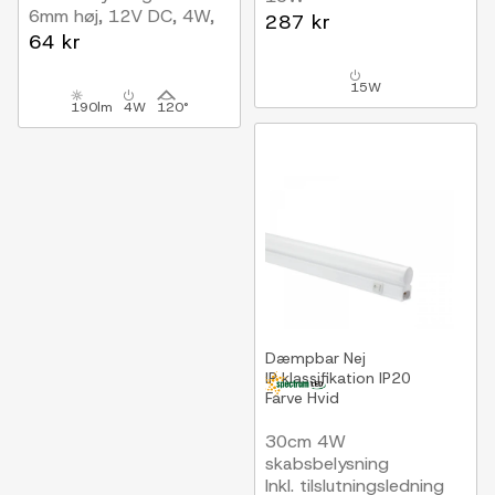
6mm høj, 12V DC, 4W,
Til Sono og Reco
287 kr
med endeprop
64 kr
møbelspot, Hue
kompatibel, RF, maks. 4
spot, inkl. fjernbetjening
15W
190lm
4W
120°
Dæmpbar
Nej
IP klassifikation
IP20
Farve
Hvid
30cm 4W
skabsbelysning
Inkl. tilslutningsledning