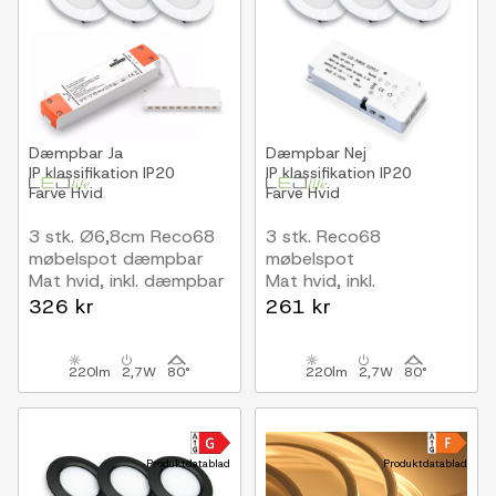
Dæmpbar
Ja
Dæmpbar
Nej
IP klassifikation
IP20
IP klassifikation
IP20
Farve
Hvid
Farve
Hvid
3 stk. Ø6,8cm Reco68
3 stk. Reco68
møbelspot dæmpbar
møbelspot
Mat hvid, inkl. dæmpbar
Mat hvid, inkl.
strømforsyning
strømforsyning
326 kr
261 kr
220lm
2,7W
80°
220lm
2,7W
80°
Produktdatablad
Produktdatablad