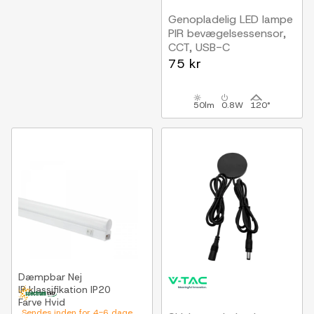
Genopladelig LED lampe
PIR bevægelsessensor,
CCT, USB-C
75 kr
50lm
0.8W
120°
Dæmpbar
Nej
IP klassifikation
IP20
Farve
Hvid
Sendes inden for 4-6 dage