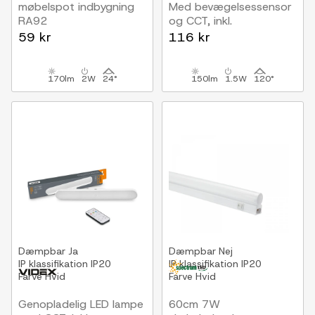
møbelspot indbygning
Med bevægelsessensor
RA92
og CCT, inkl.
12V DC, Hul: Ø3,5 cm,
fjernbetjening
59 kr
116 kr
Mål: Ø3,8 cm, Sort
170lm
2W
24°
150lm
1.5W
120°
Dæmpbar
Ja
Dæmpbar
Nej
IP klassifikation
IP20
IP klassifikation
IP20
Farve
Hvid
Farve
Hvid
Genopladelig LED lampe
60cm 7W