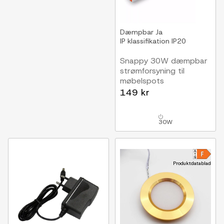
Dæmpbar
Ja
IP klassifikation
IP20
Snappy 30W dæmpbar
strømforsyning til
møbelspots
Til Sono og Reco
149 kr
møbelspot, maks. 10
spot
30W
Produktdatablad