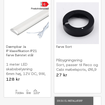
Produktdatablad
Dæmpbar
Ja
Farve
Sort
IP klassifikation
IP21
Farve
Børstet stål
Påbygningsring
1 meter LED
Sort, passer til Reco og
skabsbelysning
Cabi møbelspots, Ø6,9
6mm høj, 12V DC, 9W,
cm
27 kr
med endeprop
128 kr
700lm
9W
120°
ER DU EL-INSTALLATØR?