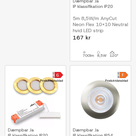
Dæmpbar
Ja
IP klassifikation
IP20
5m 8,5W/m AnyCut
Neon Flex 10x10 Neutral
hvid LED strip
12V DC, Ingen
167 kr
klippeafstand
700lm
8,5W
120°
Produktdatablad
Produktdatablad
Dæmpbar
Ja
Dæmpbar
Ja
IP klassifikation
IP20
IP klassifikation
IP54