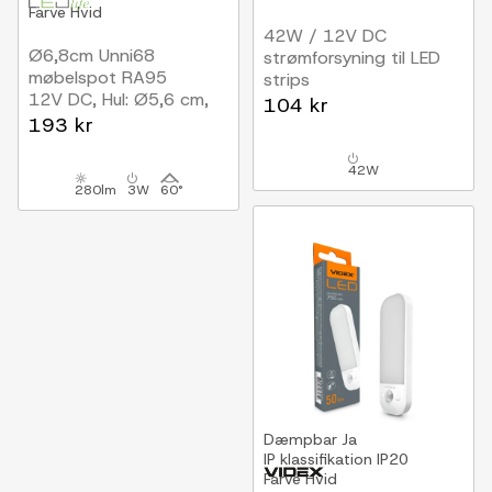
Farve
Hvid
42W / 12V DC
Ø6,8cm Unni68
strømforsyning til LED
møbelspot RA95
strips
12V DC, Hul: Ø5,6 cm,
3,5A, IP44 vådrum
104 kr
Mål: Ø6,8 cm, Mat hvid
193 kr
42W
280lm
3W
60°
Dæmpbar
Ja
IP klassifikation
IP20
Farve
Hvid