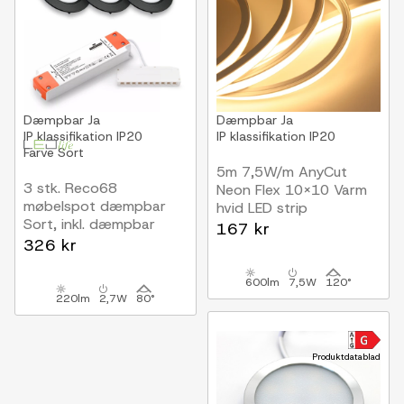
Dæmpbar
Ja
Dæmpbar
Ja
IP klassifikation
IP20
IP klassifikation
IP20
Farve
Sort
5m 7,5W/m AnyCut
3 stk. Reco68
Neon Flex 10x10 Varm
møbelspot dæmpbar
hvid LED strip
Sort, inkl. dæmpbar
12V DC, Ingen
167 kr
strømforsyning
326 kr
klippeafstand
600lm
7,5W
120°
220lm
2,7W
80°
Produktdatablad