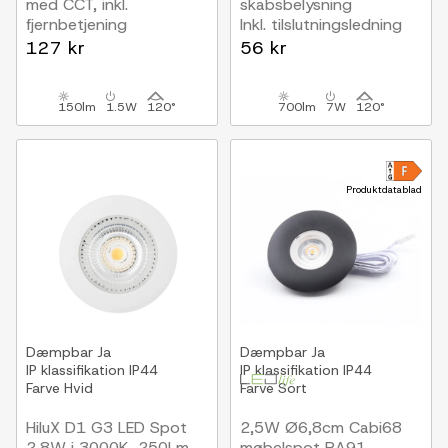
med CCT, inkl.
skabsbelysning
fjernbetjening
Inkl. tilslutningsledning
127 kr
56 kr
150lm
1.5W
120°
700lm
7W
120°
Produktdatablad
Dæmpbar
Ja
Dæmpbar
Ja
IP klassifikation
IP44
IP klassifikation
IP44
Farve
Hvid
Farve
Sort
HiluX D1 G3 LED Spot
2,5W Ø6,8cm Cabi68
2,8W i 3000K, 250Lm,
møbelspot RA91