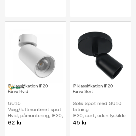
IP klassifikation
IP20
IP klassifikation
IP20
Farve
Hvid
Farve
Sort
GU10
Solis Spot med GU10
Væg/loftmonteret spot
fatning
Hvid, påmontering, IP20,
IP20, sort, uden lyskilde
uden lyskilde
62 kr
45 kr