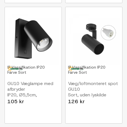
IP klassifikation
IP20
IP klassifikation
IP20
Farve
Sort
Farve
Sort
GU10 Væglampe med
Væg/loftmonteret spot
afbryder
GU10
IP20, Ø5,5cm,
Sort, uden lyskilde
5,5x10cm, Sort, Rund,
105 kr
126 kr
Uden lyskilde