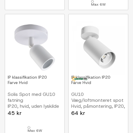
Max 6W
IP klassifikation
IP20
IP klassifikation
IP20
Farve
Hvid
Farve
Hvid
Solis Spot med GU10
GU10
fatning
Væg/loftmonteret spot
IP20, hvid, uden lyskilde
Hvid, påmontering, IP20,
uden lyskilde
45 kr
64 kr
Max 6W