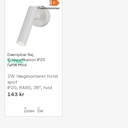
Produktdatablad
Dæmpbar
Nej
IP klassifikation
IP20
Farve
Hvid
2W Vægmonteret hotel
spot
IP20, RA80, 38°, hvid
143 kr
150lm
2W