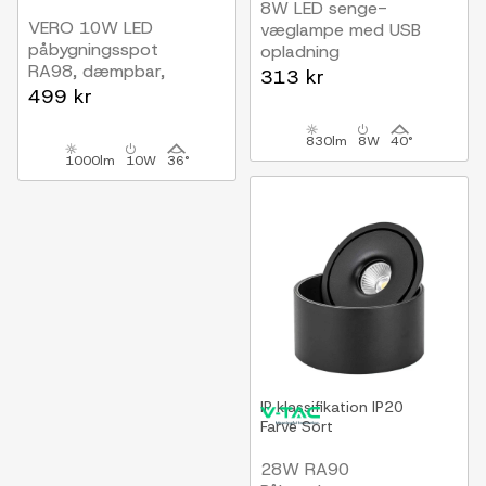
8W LED senge-
VERO 10W LED
væglampe med USB
påbygningsspot
opladning
RA98, dæmpbar,
Sort, 3000K, CREE chip,
313 kr
roterbar
499 kr
USB-A og USB-C
830lm
8W
40°
1000lm
10W
36°
IP klassifikation
IP20
Farve
Sort
28W RA90