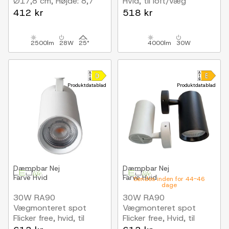
Ø17,8 cm, Højde: 8,7
Hvid, til loft/væg
cm, CCT, 3 lyskulører,
412 kr
518 kr
hvid
2500lm
28W
25°
4000lm
30W
Produktdatablad
Produktdatablad
Dæmpbar
Nej
Dæmpbar
Nej
Farve
Hvid
Farve
Hvid
Sendes inden for 44-46
dage
30W RA90
30W RA90
Vægmonteret spot
Vægmonteret spot
Flicker free, hvid, til
Flicker free, Hvid, til
loft/væg
loft/væg