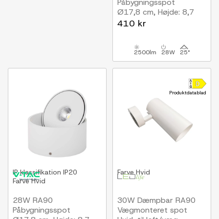
Påbygningsspot
Ø17,8 cm, Højde: 8,7
cm, Sort, CCT - 3
410 kr
lyskulører
2500lm
28W
25°
Produktdatablad
IP klassifikation
IP20
Farve
Hvid
Farve
Hvid
28W RA90
30W Dæmpbar RA90
Påbygningsspot
Vægmonteret spot