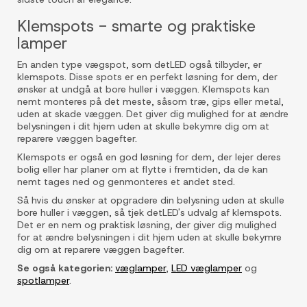
Klemspots - smarte og praktiske
lamper
En anden type vægspot, som detLED også tilbyder, er
klemspots. Disse spots er en perfekt løsning for dem, der
ønsker at undgå at bore huller i væggen. Klemspots kan
nemt monteres på det meste, såsom træ, gips eller metal,
uden at skade væggen. Det giver dig mulighed for at ændre
belysningen i dit hjem uden at skulle bekymre dig om at
reparere væggen bagefter.
Klemspots er også en god løsning for dem, der lejer deres
bolig eller har planer om at flytte i fremtiden, da de kan
nemt tages ned og genmonteres et andet sted.
Så hvis du ønsker at opgradere din belysning uden at skulle
bore huller i væggen, så tjek detLED's udvalg af klemspots.
Det er en nem og praktisk løsning, der giver dig mulighed
for at ændre belysningen i dit hjem uden at skulle bekymre
dig om at reparere væggen bagefter.
Se også kategorien:
væglamper
,
LED væglamper
og
spotlamper
.