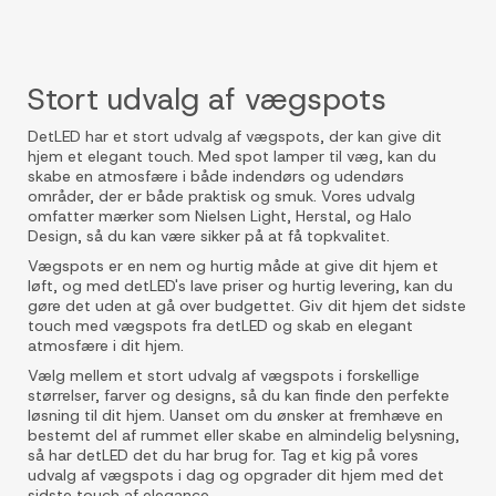
Stort udvalg af vægspots
DetLED har et stort udvalg af vægspots, der kan give dit
hjem et elegant touch. Med spot lamper til væg, kan du
skabe en atmosfære i både indendørs og udendørs
områder, der er både praktisk og smuk. Vores udvalg
omfatter mærker som Nielsen Light, Herstal, og Halo
Design, så du kan være sikker på at få topkvalitet.
Vægspots er en nem og hurtig måde at give dit hjem et
løft, og med detLED's lave priser og hurtig levering, kan du
gøre det uden at gå over budgettet. Giv dit hjem det sidste
touch med vægspots fra detLED og skab en elegant
atmosfære i dit hjem.
Vælg mellem et stort udvalg af vægspots i forskellige
størrelser, farver og designs, så du kan finde den perfekte
løsning til dit hjem. Uanset om du ønsker at fremhæve en
bestemt del af rummet eller skabe en almindelig belysning,
så har detLED det du har brug for. Tag et kig på vores
udvalg af vægspots i dag og opgrader dit hjem med det
sidste touch af elegance.