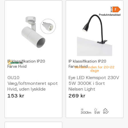
Produktdatablad
IP klassifikation
IP20
IP klassifikation
IP20
Farve
Hvid
Farve
Hvid
Sendes inden for 20-22
dage
GU10
Eye LED Klemspot 230V
Væg/loftmonteret spot
5W 3000K i Sort
Hvid, uden lyskilde
Nielsen Light
153 kr
269 kr
300lm
5W
90°