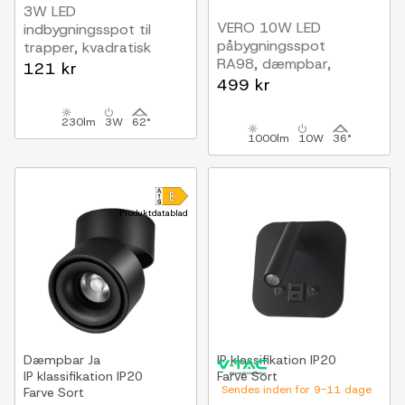
3W LED
VERO 10W LED
indbygningsspot til
påbygningsspot
trapper, kvadratisk
RA98, dæmpbar,
IP65, hvidt
121 kr
roterbar
aluminiumshus, 3000K,
499 kr
inkl. lyskilde
230lm
3W
62°
1000lm
10W
36°
Produktdatablad
Dæmpbar
Ja
IP klassifikation
IP20
IP klassifikation
IP20
Farve
Sort
Sendes inden for 9-11 dage
Farve
Sort