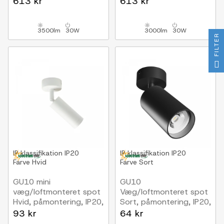
613 kr
613 kr
3500lm
30W
3000lm
30W
FILTER
IP klassifikation
IP20
IP klassifikation
IP20
Farve
Hvid
Farve
Sort
GU10 mini
GU10
væg/loftmonteret spot
Væg/loftmonteret spot
Hvid, påmontering, IP20,
Sort, påmontering, IP20,
uden lyskilde
uden lyskilde
93 kr
64 kr