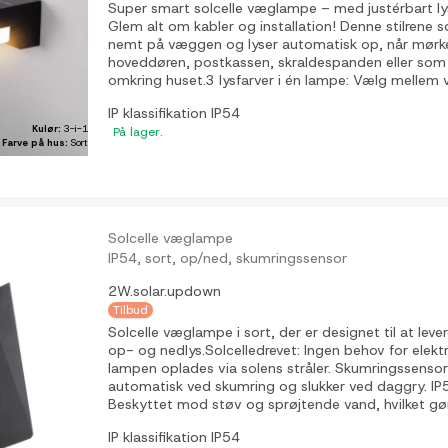
Super smart solcelle væglampe – med justérbart lys
Glem alt om kabler og installation! Denne stilrene 
nemt på væggen og lyser automatisk op, når mørket 
hoveddøren, postkassen, skraldespanden eller som 
omkring huset.3 lysfarver i én lampe: Vælg mellem v
IP klassifikation
IP54
Kulør:
3-i-1
På lager.
Farve på hus:
Sort
Solcelle væglampe
IP54, sort, op/ned, skumringssensor
2W.solar.updown
Tilbud
Solcelle væglampe i sort, der er designet til at le
op- og nedlys.Solcelledrevet: Ingen behov for elektri
lampen oplades via solens stråler. Skumringssens
automatisk ved skumring og slukker ved daggry. IP54
Beskyttet mod støv og sprøjtende vand, hvilket gør
IP klassifikation
IP54