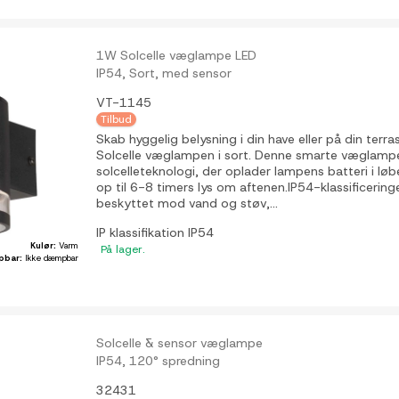
1W Solcelle væglampe LED
IP54, Sort, med sensor
VT-1145
Tilbud
Skab hyggelig belysning i din have eller på din te
Solcelle væglampen i sort. Denne smarte væglamp
solcelleteknologi, der oplader lampens batteri i lø
op til 6-8 timers lys om aftenen.IP54-klassificering
beskyttet mod vand og støv,...
IP klassifikation
IP54
Kulør:
Varm
På lager.
pbar:
Ikke dæmpbar
Solcelle & sensor væglampe
IP54, 120° spredning
32431