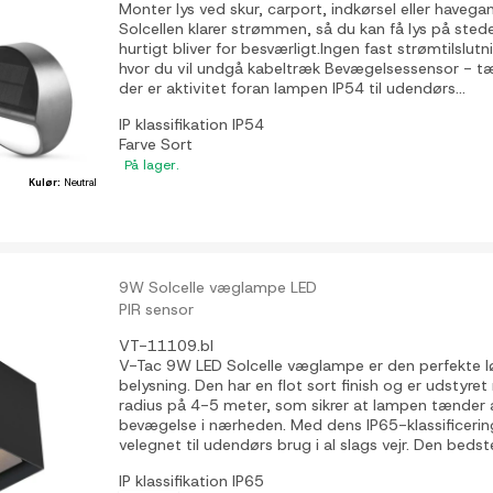
Monter lys ved skur, carport, indkørsel eller haveg
Solcellen klarer strømmen, så du kan få lys på steder
hurtigt bliver for besværligt.Ingen fast strømtilslutn
hvor du vil undgå kabeltræk Bevægelsessensor - t
der er aktivitet foran lampen IP54 til udendørs...
IP klassifikation
IP54
Farve
Sort
På lager.
Kulør:
Neutral
9W Solcelle væglampe LED
PIR sensor
VT-11109.bl
V-Tac 9W LED Solcelle væglampe er den perfekte lø
belysning. Den har en flot sort finish og er udstyr
radius på 4-5 meter, som sikrer at lampen tænder 
bevægelse i nærheden. Med dens IP65-klassificeri
velegnet til udendørs brug i al slags vejr. Den bedste 
IP klassifikation
IP65