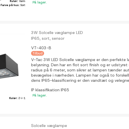
Kulør:
Varm
På lager.
Farve på hus:
Sort
3W Solcelle væglampe LED
IP65, sort, sensor
VT-403-B
Tilbud
V-Tac 3W LED Solcelle væglampe er den perfekte lø
belysning. Den har en flot sort finish og er udstyr
radius på 6 meter, som sikrer at lampen tænder aut
bevægelse i nærheden. Lampen har også to forskelli
dens IP65-klassificering er den vandtæt og velegnet 
IP klassifikation
IP65
På lager.
Kulør:
2-i-1
Solcelle væglampe