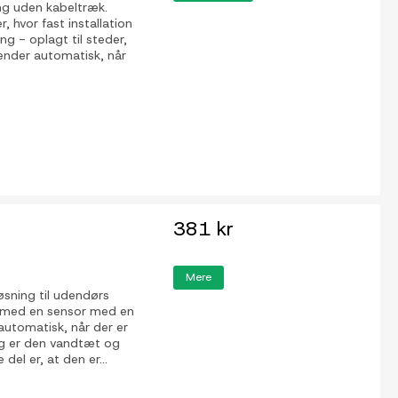
ang uden kabeltræk.
, hvor fast installation
ing - oplagt til steder,
ænder automatisk, når
381 kr
Mere
sning til udendørs
et med en sensor med en
automatisk, når der er
ng er den vandtæt og
del er, at den er...