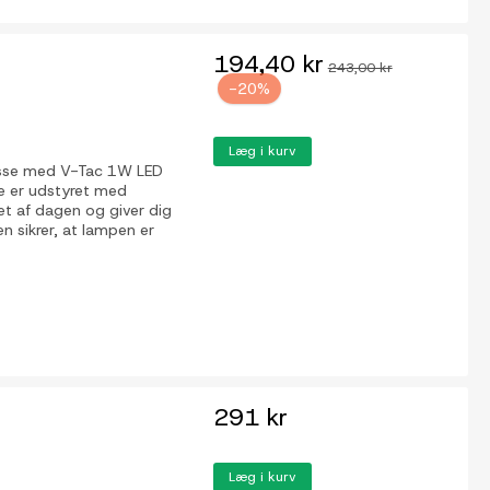
194,40 kr
243,00 kr
-20%
Læg i kurv
rrasse med V-Tac 1W LED
e er udstyret med
bet af dagen og giver dig
en sikrer, at lampen er
291 kr
Læg i kurv