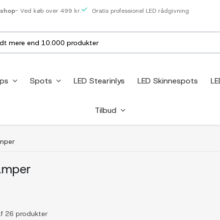
eshop
- Ved køb over 499 kr.
Gratis professionel LED rådgivning
ips
Spots
LED Stearinlys
LED Skinnespots
LE
Tilbud
amper
amper
af 26 produkter