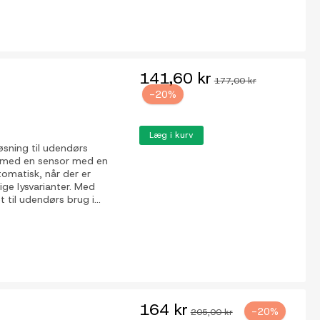
141,60 kr
177,00 kr
-20%
Læg i kurv
sning til udendørs
et med en sensor med en
omatisk, når der er
ge lysvarianter. Med
til udendørs brug i...
164 kr
-20%
205,00 kr