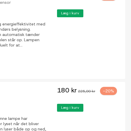
sensor
Læg i kurv
g energieffektivitet med
endørs belysning.
m automatisk tænder
solen står op. Lampen
elt for at...
180 kr
-20%
225,00 kr
Læg i kurv
enne lampe har
lyset når det bliver
en lyser både op og ned,