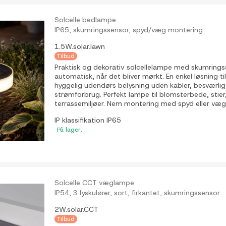
Solcelle bedlampe
IP65, skumringssensor, spyd/væg montering
1.5W.solar.lawn
Tilbud
Praktisk og dekorativ solcellelampe med skumrings
automatisk, når det bliver mørkt. En enkel løsning til
hyggelig udendørs belysning uden kabler, besværlig
strømforbrug. Perfekt lampe til blomsterbede, stier
terrassemiljøer. Nem montering med spyd eller væg
IP klassifikation
IP65
Kulør:
Varm
På lager.
Farve på hus:
Sort
Solcelle CCT væglampe
IP54, 3 lyskulører, sort, firkantet, skumringssensor
2W.solar.CCT
Tilbud