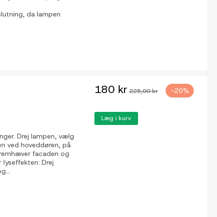
lslutning, da lampen
180 kr
-20%
225,00 kr
Læg i kurv
inger. Drej lampen, vælg
 den ved hoveddøren, på
s fremhæver facaden og
lyseffekten: Drej
g...