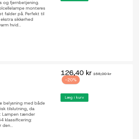
 og fjernbetjening.
solcellelampe monteres
falder på. Perfekt til
ekstra sikkerhed
arm hvid...
126,40 kr
158,00 kr
-20%
Læg i kurv
vere belysning med både
sk tilslutning, da
or: Lampen tænder
 klassificering:
 den...