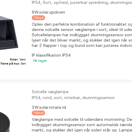
IP54, Sort, op/ned, justerbar spredning, skumrings
6W.solar.updown
Tilbud
Oplev den perfekte kombination af funktionalitet o
denne solcelle sensor væglampe i sort, ideel til ud
Solcellelampen har indbygget skumringssensor so
lyset når det bliver mørkt, og slukker det igen når 
har 2 flapper i top og bund som kan justeres individu
IP klassifikation
IP54
Kulør:
Varm
På lager.
Farve på hus:
Sort
Solcelle væglampe
IP54, rund, sort, roterbar, skumringssensor
3W.solar.rotate.rd
Tilbud
Væglampe med solcelle til udendørs montering. D
indbygget skumringssensor som automatisk tænder 
mørkt, og slukker det igen når solen står op. Lamp