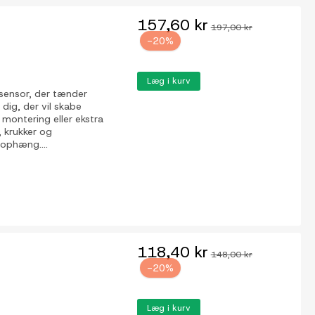
157,60 kr
197,00 kr
-20%
Læg i kurv
sensor, der tænder
 dig, der vil skabe
 montering eller ekstra
, krukker og
ophæng....
118,40 kr
148,00 kr
-20%
Læg i kurv