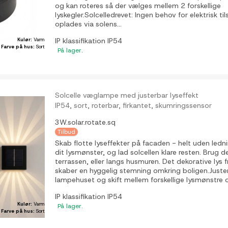
og kan roteres så der vælges mellem 2 forskellige
lyskegler.Solcelledrevet: Ingen behov for elektrisk ti
oplades via solens...
Kulør:
Varm
IP klassifikation
IP54
Farve på hus:
Sort
På lager.
Solcelle væglampe med justerbar lyseffekt
IP54, sort, roterbar, firkantet, skumringssensor
3W.solar.rotate.sq
Tilbud
Skab flotte lyseffekter på facaden - helt uden ledn
dit lysmønster, og lad solcellen klare resten. Brug
terrassen, eller langs husmuren. Det dekorative ly
skaber en hyggelig stemning omkring boligen.Juster 
lampehuset og skift mellem forskellige lysmønstre o
IP klassifikation
IP54
Kulør:
Varm
På lager.
Farve på hus:
Sort