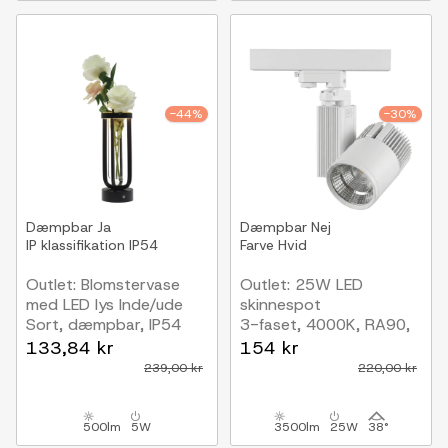
-44%
-30%
Dæmpbar
Ja
Dæmpbar
Nej
IP klassifikation
IP54
Farve
Hvid
Outlet: Blomstervase
Outlet: 25W LED
med LED lys Inde/ude
skinnespot
Sort, dæmpbar, IP54
3-faset, 4000K, RA90,
udendørs
hvid
133,84 kr
154 kr
239,00 kr
220,00 kr
500lm
5W
3500lm
25W
38°