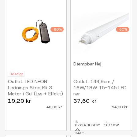
-60%
-60%
Dæmpbar
Nej
Udsolgt
Outlet: LED NEON
Outlet: 144,9cm /
Lednings Strip På 3
16W/18W T5-145 LED
Meter i Gul (Lys + Effekt)
rør
3300K, 170lm/W
19,20 kr
37,60 kr
48,00 kr
94,00 kr
2720/3060lm
16/18W
140°