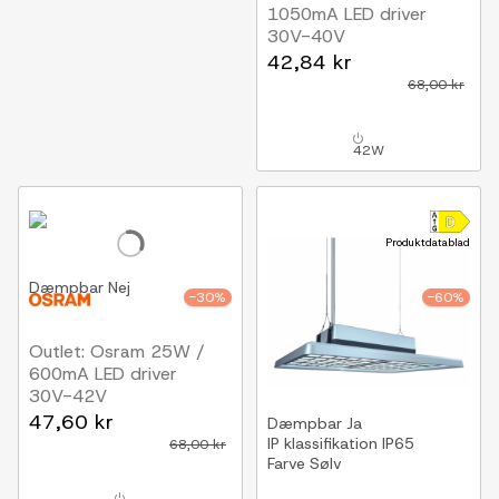
1050mA LED driver
30V-40V
42,84 kr
68,00 kr
42W
Produktdatablad
Dæmpbar
Nej
-30%
-60%
Outlet: Osram 25W /
600mA LED driver
30V-42V
47,60 kr
Dæmpbar
Ja
IP klassifikation
IP65
68,00 kr
Farve
Sølv