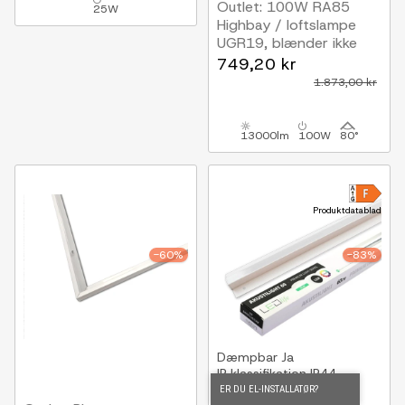
Outlet: 100W RA85
25W
Highbay / loftslampe
UGR19, blænder ikke
749,20 kr
1.873,00 kr
13000lm
100W
80°
Produktdatablad
-60%
-83%
Dæmpbar
Ja
IP klassifikation
IP44
ER DU EL-INSTALLATØR?