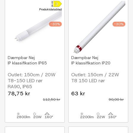
Produktdatablad
-30%
-30%
Dæmpbar
Nej
Dæmpbar
Nej
IP klassifikation
IP65
IP klassifikation
IP20
Outlet: 150cm / 20W
Outlet: 150cm / 22W
T8-150 LED rør
T8 150 LED rør
RA90, IP65
78,75 kr
63 kr
112,50 kr
90,00 kr
2800lm
20W
160°
2200lm
22W
160°