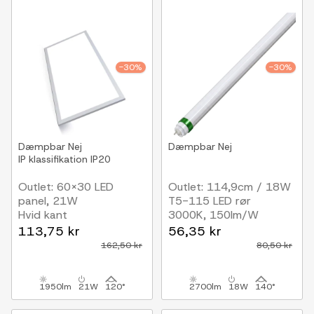
-30%
-30%
Dæmpbar
Nej
Dæmpbar
Nej
IP klassifikation
IP20
Outlet: 60x30 LED
Outlet: 114,9cm / 18W
panel, 21W
T5-115 LED rør
Hvid kant
3000K, 150lm/W
113,75 kr
56,35 kr
162,50 kr
80,50 kr
1950lm
21W
120°
2700lm
18W
140°