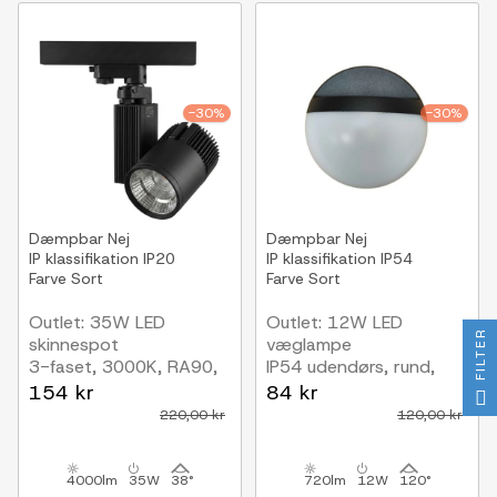
-30%
-30%
Dæmpbar
Nej
Dæmpbar
Nej
IP klassifikation
IP20
IP klassifikation
IP54
Farve
Sort
Farve
Sort
Outlet: 35W LED
Outlet: 12W LED
FILTER
skinnespot
væglampe
3-faset, 3000K, RA90,
IP54 udendørs, rund,
sort
sort, inkl. lyskilde
154 kr
84 kr
220,00 kr
120,00 kr
4000lm
35W
38°
720lm
12W
120°