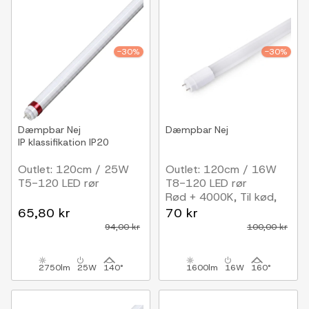
-30%
-30%
Dæmpbar
Nej
Dæmpbar
Nej
IP klassifikation
IP20
Outlet: 120cm / 25W
Outlet: 120cm / 16W
T5-120 LED rør
T8-120 LED rør
Rød + 4000K, Til kød,
RA95
65,80 kr
70 kr
94,00 kr
100,00 kr
2750lm
25W
140°
1600lm
16W
160°