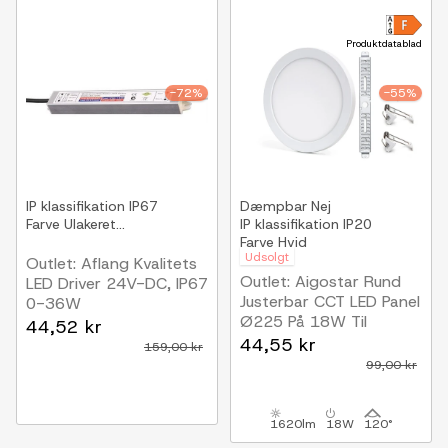
Produktdatablad
-72%
-55%
IP klassifikation
IP67
Dæmpbar
Nej
Farve
Ulakeret...
IP klassifikation
IP20
Farve
Hvid
Udsolgt
Outlet: Aflang Kvalitets
Outlet: Aigostar Rund
LED Driver 24V-DC, IP67
Justerbar CCT LED Panel
0-36W
Ø225 På 18W Til
44,52 kr
Indbyg/Påbyg i Hvid
44,55 kr
159,00 kr
99,00 kr
1620lm
18W
120°