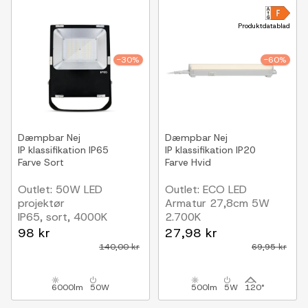
Produktdatablad
-30%
-60%
Dæmpbar
Nej
Dæmpbar
Nej
IP klassifikation
IP65
IP klassifikation
IP20
Farve
Sort
Farve
Hvid
Outlet: 50W LED
Outlet: ECO LED
projektør
Armatur 27,8cm 5W
IP65, sort, 4000K
2.700K
Nielsen Light
98 kr
27,98 kr
140,00 kr
69,95 kr
6000lm
50W
500lm
5W
120°