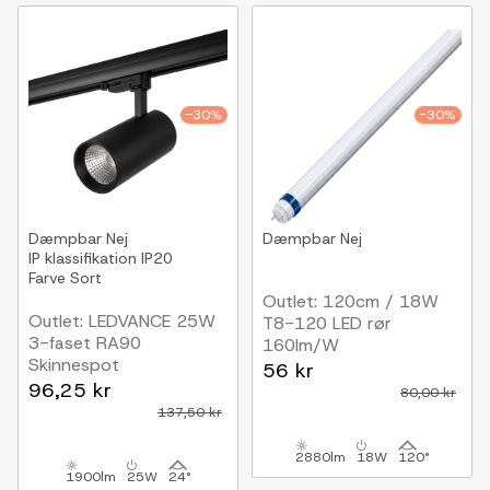
-30%
-30%
Dæmpbar
Nej
Dæmpbar
Nej
IP klassifikation
IP20
Farve
Sort
Outlet: 120cm / 18W
Outlet: LEDVANCE 25W
T8-120 LED rør
3-faset RA90
160lm/W
Skinnespot
56 kr
4000K, 24 graders, sort
96,25 kr
80,00 kr
137,50 kr
2880lm
18W
120°
1900lm
25W
24°