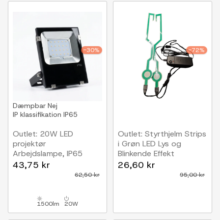
-30%
-72%
Dæmpbar
Nej
IP klassifikation
IP65
Outlet: 20W LED
Outlet: Styrthjelm Strips
projektør
i Grøn LED Lys og
Arbejdslampe, IP65
Blinkende Effekt
udendørs
43,75 kr
26,60 kr
62,50 kr
95,00 kr
1500lm
20W