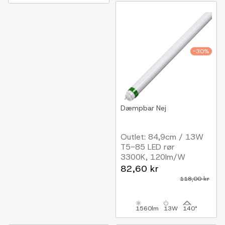
-30%
Dæmpbar
Nej
Outlet: 84,9cm / 13W
T5-85 LED rør
3300K, 120lm/W
82,60 kr
118,00 kr
1560lm
13W
140°