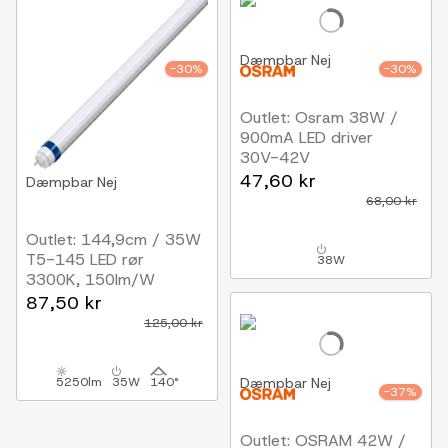
Dæmpbar
Nej
-30%
-30%
Outlet: Osram 38W /
900mA LED driver
30V-42V
47,60 kr
Dæmpbar
Nej
68,00 kr
Outlet: 144,9cm / 35W
T5-145 LED rør
38W
3300K, 150lm/W
87,50 kr
125,00 kr
5250lm
35W
140°
Dæmpbar
Nej
-37%
Outlet: OSRAM 42W /