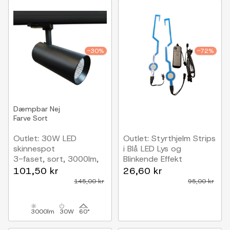
-30%
-72%
Dæmpbar
Nej
Farve
Sort
Outlet: 30W LED
Outlet: Styrthjelm Strips
skinnespot
i Blå LED Lys og
3-faset, sort, 3000lm,
Blinkende Effekt
4000K, RA90
101,50 kr
26,60 kr
145,00 kr
95,00 kr
3000lm
30W
60°