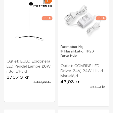
Produktdatablad
-83%
-83%
Dæmpbar
Nej
IP klassifikation
IP20
Farve
Hvid
Outlet: EGLO Egidonella
Outlet: COMBINE LED
LED Pendel Lampe 20W
Driver 24V, 24W i Hvid
i Sort/Hvid
Markslöjd
370,43 kr
43,03 kr
2.179,00 kr
253,13 kr