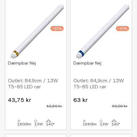
-30%
-30%
Dæmpbar
Nej
Dæmpbar
Nej
Outlet: 84.9cm / 13W
Outlet: 84,9cm / 13W
T5-85 LED rør
T5-85 LED rør
43,75 kr
63 kr
62,50 kr
90,00 kr
1800lm
13W
140°
1690lm
13W
140°