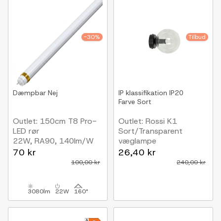
-30%
Tilbud
Dæmpbar
Nej
IP klassifikation
IP20
Farve
Sort
Outlet: 150cm T8 Pro-
Outlet: Rossi K1
LED rør
Sort/Transparent
22W, RA90, 140lm/W
væglampe
Ø14 cm, E14, 230V,
70 kr
26,40 kr
uden lyskilde
100,00 kr
240,00 kr
3080lm
22W
160°