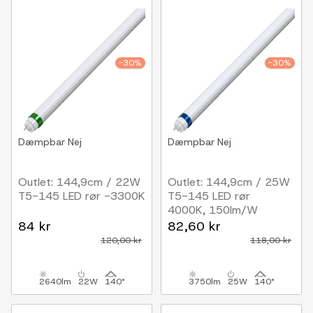
-30%
-30%
Dæmpbar
Nej
Dæmpbar
Nej
Outlet: 144,9cm / 22W
Outlet: 144,9cm / 25W
T5-145 LED rør -3300K
T5-145 LED rør
4000K, 150lm/W
84 kr
82,60 kr
120,00 kr
118,00 kr
2640lm
22W
140°
3750lm
25W
140°