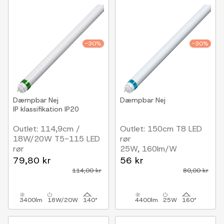
-30%
-30%
Dæmpbar
Nej
Dæmpbar
Nej
IP klassifikation
IP20
Outlet: 114,9cm /
Outlet: 150cm T8 LED
18W/20W T5-115 LED
rør
rør
25W, 160lm/W
3300K, 170m/W
79,80 kr
56 kr
114,00 kr
80,00 kr
3400lm
18W/20W
140°
4400lm
25W
160°