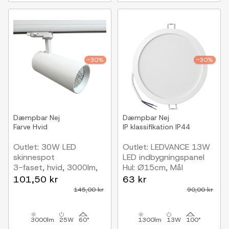
-30%
-30%
Dæmpbar
Nej
Dæmpbar
Nej
Farve
Hvid
IP klassifikation
IP44
Outlet: 30W LED
Outlet: LEDVANCE 13W
skinnespot
LED indbygningspanel
3-faset, hvid, 3000lm,
Hul: Ø15cm, Mål
3000K, RA90
Ø16,5cm
101,50 kr
63 kr
145,00 kr
90,00 kr
3000lm
25W
60°
1300lm
13W
100°