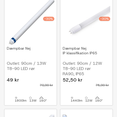
-30%
-30%
Dæmpbar
Nej
Dæmpbar
Nej
IP klassifikation
IP65
Outlet: 90cm / 13W
Outlet: 90cm / 12W
T8-90 LED rør
T8-90 LED rør
RA90, IP65
49 kr
52,50 kr
70,00 kr
75,00 kr
1800lm
13W
160°
1440lm
12W
160°