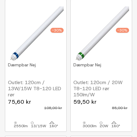
-30%
-30%
Dæmpbar
Nej
Dæmpbar
Nej
Outlet: 120cm /
Outlet: 120cm / 20W
13W/15W T8-120 LED
T8-120 LED rør
rør
150lm/W
3300K, 170lm/W
75,60 kr
59,50 kr
108,00 kr
85,00 kr
2550lm
13/15W
160°
3000lm
20W
160°