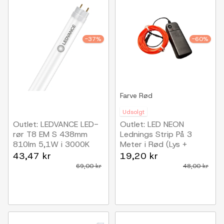
-37%
-60%
Farve
Rød
Udsolgt
Outlet: LEDVANCE LED-
Outlet: LED NEON
rør T8 EM S 438mm
Lednings Strip På 3
810lm 5,1W i 3000K
Meter i Rød (Lys +
230V
Effekt)
43,47 kr
19,20 kr
69,00 kr
48,00 kr