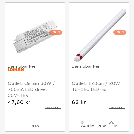
-30%
-30%
Dæmpbar
Nej
Dæmpbar
Nej
Outlet: Osram 30W /
Outlet: 120cm / 20W
700mA LED driver
T8-120 LED rør
30V-42V
47,60 kr
63 kr
68,00 kr
90,00 kr
30W
2400lm
20W
160°