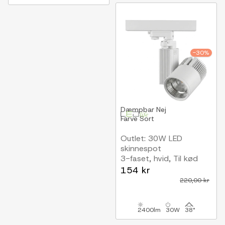
-30%
Dæmpbar
Nej
Farve
Sort
Outlet: 30W LED
skinnespot
3-faset, hvid, Til kød
154 kr
220,00 kr
2400lm
30W
38°