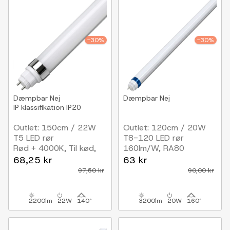
-30%
-30%
Dæmpbar
Nej
Dæmpbar
Nej
IP klassifikation
IP20
Outlet: 150cm / 22W
Outlet: 120cm / 20W
T5 LED rør
T8-120 LED rør
Rød + 4000K, Til kød,
160lm/W, RA80
RA95
68,25 kr
63 kr
97,50 kr
90,00 kr
2200lm
22W
140°
3200lm
20W
160°