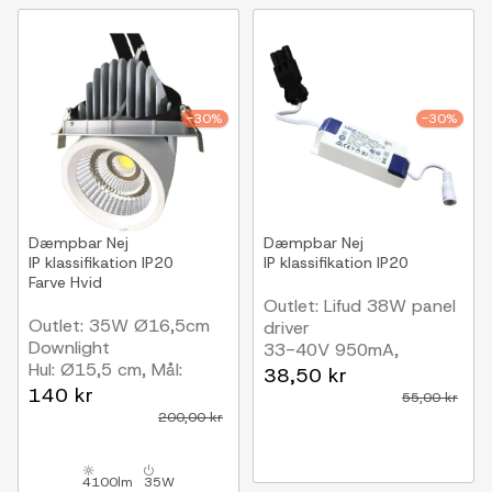
-30%
-30%
Dæmpbar
Nej
Dæmpbar
Nej
IP klassifikation
IP20
IP klassifikation
IP20
Farve
Hvid
Outlet: Lifud 38W panel
Outlet: 35W Ø16,5cm
driver
Downlight
33-40V 950mA,
Hul: Ø15,5 cm, Mål:
Wieland GST18i3
38,50 kr
Ø16,5 cm, Justerbar
140 kr
55,00 kr
vinkel
200,00 kr
4100lm
35W