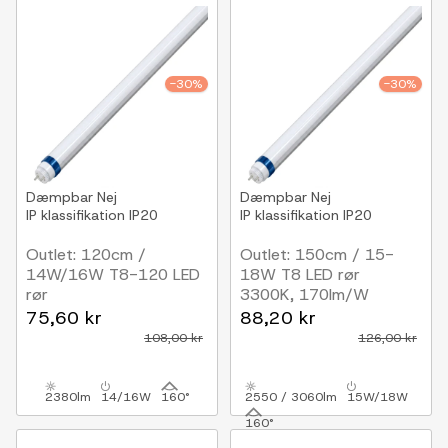
-30%
-30%
Dæmpbar
Nej
Dæmpbar
Nej
IP klassifikation
IP20
IP klassifikation
IP20
Outlet: 120cm /
Outlet: 150cm / 15-
14W/16W T8-120 LED
18W T8 LED rør
rør
3300K, 170lm/W
3300K, 170lm/W
75,60 kr
88,20 kr
108,00 kr
126,00 kr
2380lm
14/16W
160°
2550 / 3060lm
15W/18W
160°