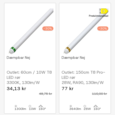
Produktdatablad
-30%
-30%
Dæmpbar
Nej
Dæmpbar
Nej
Outlet: 60cm / 10W T8
Outlet: 150cm T8 Pro-
LED rør
LED rør
3300K, 130lm/W
28W, RA90, 130lm/W
34,13 kr
77 kr
48,75 kr
110,00 kr
1300lm
10W
160°
3640lm
28W
160°