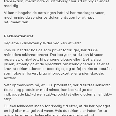
transaktion, medmindre vi udtrykkeligt har aftalt noget andet
med dig.
Vi kan tilbageholde betalingen indtil vi har modtaget varen,
med mindre du sender os dokumentation for at have
returneret den.
Reklamationsret
Reglerne i købeloven gælder ved køb af varer.
Hvis du handler hos os som privat forbruger, har du 24
måneders reklamationsret. Det betyder, at du kan få varen
repareret, ombyttet, få pengene tilbage eller få et afslag i
prisen, afhængigt af de specifikke omstændigheder. Det er et
krav, at reklamationen er berettiget, og at fejlen ikke er opstået
som følge af forkert brug af produktet eller anden skadelig
adfærd.
Vær opmærksom på, at LED-produkter, der tilsluttes sensorer,
tidsure og produkter med relæer, kan beskadige den
indbyggede LED-driver i LED-produktet eller dioderne i en LED-
strip.
Du skal reklamere inden for rimelig tid efter, at du har opdaget
en fejl eller mangel ved varen. Hvis du reklamerer inden for to
måneder efter, at fejlen eller manglen er opdaget, vil