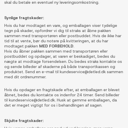
skal du betale en eventuel ny leveringsomkostning.
Synlige fragtskader:
Hvis du har modtaget en vare, og emballagen viser tydelige
tegn på skader, opfordrer vi dig til straks at åbne pakken
sammen med transportøren eller postbuddet. Hvis de ikke har
tid til at vente, bør du notere på kvitteringen, at du har
modtaget pakken
MED FORBEHOLD
.
Hvis du åbner pakken sammen med transportøren eller
postbuddet og opdager, at varen er beskadiget, bedes du
nægte at modtage forsendelsen. Du bedes straks kontakte os
og sende billeder af skaderne på både transportkassen og
produktet. Send en e-mail til kundeservice@detled.dk sammen
med dit ordrenummer.
Hvis du opdager en fragtskade efter, at emballagen er blevet
åbnet, bedes du kontakte os indenfor 24 timer. Send billeder
til kundeservice@detled.dk. Husk at gemme emballagen, da
det er meget vigtigt for os i behandlingen af sagen.
Skjulte fragtskader: