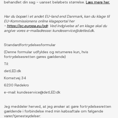
behandlet din sag - uanset beløbets størrelse.
Læs mere her.
Har du bopæl i et andet EU-land end Danmark, kan du klage til
EU-Kommissionens online klageportal her
-
https://ec.europa.eu/odr
. Ved indgivelse af en klage skal du
angive vores e-mailadresse: kundeservice@detled.dk.
Standardfortrydelsesformular
(Denne formular udfyldes og returneres kun, hvis
fortrydelsesretten gøres gældende)
Til:
detLED.dk
Kometvej 34
6230 Rødekro
e-mail: kundeservice@detLED.dk
Jeg meddeler herved, at jeg ønsker at gøre fortrydelsesretten
gældende i forbindelse med min købsaftale om følgende
varer/tjenesteydelser: