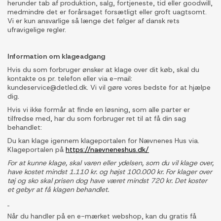
herunder tab af produktion, salg, fortjeneste, tid eller goodwill,
medmindre det er forårsaget forsætligt eller groft uagtsomt.
Vi er kun ansvarlige så længe det følger af dansk rets
ufravigelige regler.
Information om klageadgang
Hvis du som forbruger ønsker at klage over dit køb, skal du
kontakte os pr. telefon eller via e-mail:
kundeservice@detled.dk. Vi vil gøre vores bedste for at hjælpe
dig.
Hvis vi ikke formår at finde en løsning, som alle parter er
tilfredse med, har du som forbruger ret til at få din sag
behandlet:
Du kan klage igennem klageportalen for Nævnenes Hus via.
Klageportalen på
https://naevneneshus.dk/
For at kunne klage, skal varen eller ydelsen, som du vil klage over,
have kostet mindst 1.110 kr. og højst 100.000 kr. For klager over
tøj og sko skal prisen dog have været mindst 720 kr. Det koster
et gebyr at få klagen behandlet.
Når du handler på en e-mærket webshop, kan du gratis få