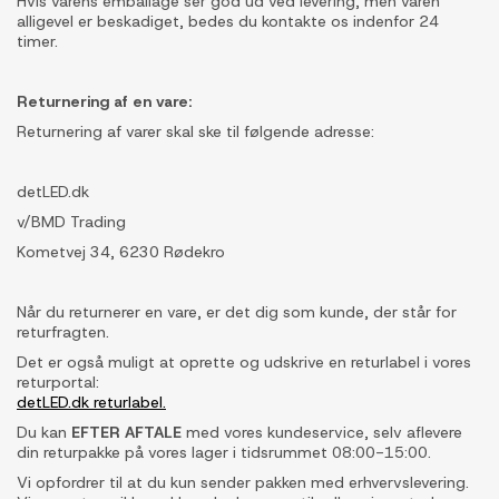
Hvis varens emballage ser god ud ved levering, men varen
alligevel er beskadiget, bedes du kontakte os indenfor 24
timer.
Returnering af en vare:
Returnering af varer skal ske til følgende adresse:
detLED.dk
v/BMD Trading
Kometvej 34, 6230 Rødekro
Når du returnerer en vare, er det dig som kunde, der står for
returfragten.
Det er også muligt at oprette og udskrive en returlabel i vores
returportal:
detLED.dk returlabel.
Du kan
EFTER AFTALE
med vores kundeservice, selv aflevere
din returpakke på vores lager i tidsrummet 08:00-15:00.
Vi opfordrer til at du kun sender pakken med erhvervslevering.