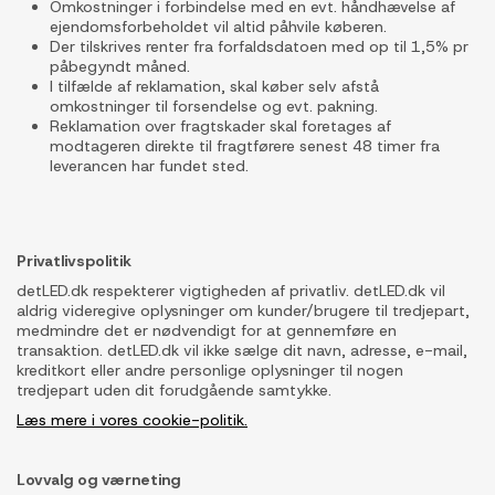
Omkostninger i forbindelse med en evt. håndhævelse af
ejendomsforbeholdet vil altid påhvile køberen.
Der tilskrives renter fra forfaldsdatoen med op til 1,5% pr
påbegyndt måned.
I tilfælde af reklamation, skal køber selv afstå
omkostninger til forsendelse og evt. pakning.
Reklamation over fragtskader skal foretages af
modtageren direkte til fragtførere senest 48 timer fra
leverancen har fundet sted.
Privatlivspolitik
detLED.dk respekterer vigtigheden af privatliv. detLED.dk vil
aldrig videregive oplysninger om kunder/brugere til tredjepart,
medmindre det er nødvendigt for at gennemføre en
transaktion. detLED.dk vil ikke sælge dit navn, adresse, e-mail,
kreditkort eller andre personlige oplysninger til nogen
tredjepart uden dit forudgående samtykke.
Læs mere i vores cookie-politik.
Lovvalg og værneting