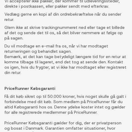
Vi accepterer ikke pakker, der kommer til udleveringssteder,
direkte i postkassen, eller pakker sendt med efterkrav.
Vedlæg gerne en kopi af din ordrebekræftelse når du sender
retur.
Glem ikke at skrive trackingnummeret ned eller tage et billede
af det og sende det til os, så det bliver nemmere at følge op
på sagen.
Du vil modtage en e-mail fra os, når vi har modtaget
returneringen og behandlet sagen.
Bemærk, at det kan tage betydeligt længere tid for en retur at
komme tilbage til lageret, end det tog at sende den. Kontakt
os igen, hvis du frygter, at vi ikke har modtaget eller registreret
din retur.
PriceRunner Købsgaranti
Få dit køb sikret op til 50.000 kroner, hvis noget skulle gå galt i
forbindelse med dit køb. Som medlem på PriceRunner får du
altid Købsgaranti hos os. Denne ydelse koster intet og gælder
for alle registrerede medlemmer på PriceRunner.
PriceRunner Købsgaranti gælder for dig, der er privatperson
og bosat i Danmark. Garantien omfatter situationer, hvor