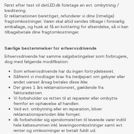
Først efter test vil detLED.dk foretage en evt. ombytning /
kreditering.
Er reklamationen berettiget, refunderer vi dine (rimelige)
fragtomkostninger. Varen skal altid sendes tilbage i forsvarlig
emballage, og husk at få en kvittering for afsendelse, så vi kan
tilbagebetale dine fragtomkostninger.
Særlige bestemmelser for erhvervsdrivende
Erhvervsdrivende har samme salgsbetingelser som forbrugere,
dog med følgende modifikation:
Som erhvervsdrivende har du ingen fortrydelsesret.
Såfremt vi modtager krav fra tredjepart om gebyrer eller
andet uanset årsag betales disse ikke
Der gives 1 års reklamationsret, gældende fra
fakturadatoen.
Vi forbeholder os retten til at reparerer eller ombytte
fremfor en ophævelse af handlen.
Ved evt. ombytning eller en reparation, bliver
reklamationsperioden ikke fornyet.
dk forbeholder sig ejendomsretten til leverede varer indtil
hele købesummen inkl. leveringsomkostninger samt evt.
renter og omkostninger er betalt fuldt ud.