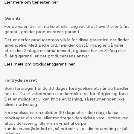
Lær mere om tjenesten her
.
Garanti
For de varer, der er markeret eller angivet til at have 3 eller 5 års
garanti, gælder producentens garanti.
Det er derfor producentens vilkår for disse garantier, der finder
anvendelse. Med andre ord, hvis der opstår mangler på varer
efter den 2-årige reklamationsret, og disse har en 3-årig eller
5-årig garanti, er det producentens ansvar.
Læs mere om producentgaranti her.
Fortrydelsesret
Som forbruger har du 30 dages fortrydelsesret, når du handler
hos os. Du er velkommen til at kontakte os for rådgivning først.
Det er muligt, at vi kan finde en løsning, så returneringen ikke
bliver nødvendig.
Fortrydelsesfristen udløber 30 dage efter den dag, du har
modtaget din vare, eller modtaget den sidste vare i ordren ved
aftalt dellevering. Skriv en e-mail til os på
kundeservice@detled.dk, så noterer vi, at din returnering er på