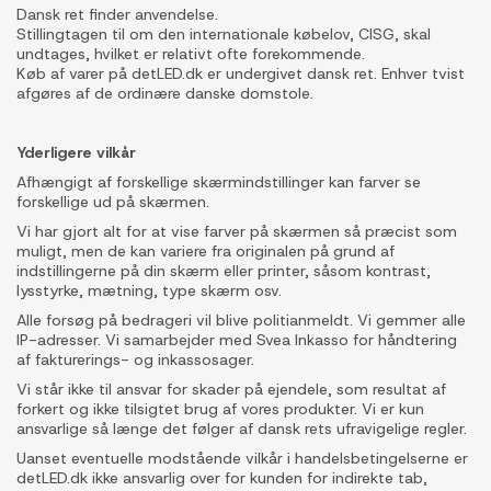
Dansk ret finder anvendelse.
Stillingtagen til om den internationale købelov, CISG, skal
undtages, hvilket er relativt ofte forekommende.
Køb af varer på detLED.dk er undergivet dansk ret. Enhver tvist
afgøres af de ordinære danske domstole.
Yderligere vilkår
Afhængigt af forskellige skærmindstillinger kan farver se
forskellige ud på skærmen.
Vi har gjort alt for at vise farver på skærmen så præcist som
muligt, men de kan variere fra originalen på grund af
indstillingerne på din skærm eller printer, såsom kontrast,
lysstyrke, mætning, type skærm osv.
Alle forsøg på bedrageri vil blive politianmeldt. Vi gemmer alle
IP-adresser. Vi samarbejder med Svea Inkasso for håndtering
af fakturerings- og inkassosager.
Vi står ikke til ansvar for skader på ejendele, som resultat af
forkert og ikke tilsigtet brug af vores produkter. Vi er kun
ansvarlige så længe det følger af dansk rets ufravigelige regler.
Uanset eventuelle modstående vilkår i handelsbetingelserne er
detLED.dk ikke ansvarlig over for kunden for indirekte tab,