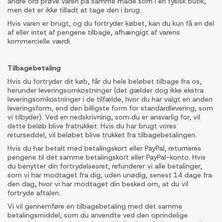
andre ord prøve varen på samme måde som i en fysisk butik,
men det er ikke tilladt at tage den i brug.
Hvis varen er brugt, og du fortryder købet, kan du kun få en del
af eller intet af pengene tilbage, afhængigt af varens
kommercielle værdi.
Tilbagebetaling
Hvis du fortryder dit køb, får du hele beløbet tilbage fra os,
herunder leveringsomkostninger (det gælder dog ikke ekstra
leveringsomkostninger i de tilfælde, hvor du har valgt en anden
leveringsform, end den billigste form for standardlevering, som
vi tilbyder). Ved en nedskrivning, som du er ansvarlig for, vil
dette beløb blive fratrukket. Hvis du har brugt vores
returseddel, vil beløbet blive trukket fra tilbagebetalingen.
Hvis du har betalt med betalingskort eller PayPal, returneres
pengene til det samme betalingskort eller PayPal-konto. Hvis
du benytter din fortrydelsesret, refunderer vi alle betalinger,
som vi har modtaget fra dig, uden unødig, senest 14 dage fra
den dag, hvor vi har modtaget din besked om, at du vil
fortryde aftalen.
Vi vil gennemføre en tilbagebetaling med det samme
betalingsmiddel, som du anvendte ved den oprindelige