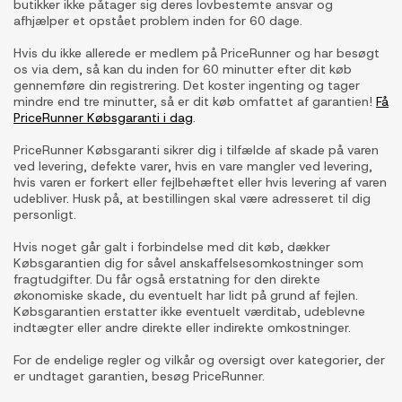
butikker ikke påtager sig deres lovbestemte ansvar og
afhjælper et opstået problem inden for 60 dage.
Hvis du ikke allerede er medlem på PriceRunner og har besøgt
os via dem, så kan du inden for 60 minutter efter dit køb
gennemføre din registrering. Det koster ingenting og tager
mindre end tre minutter, så er dit køb omfattet af garantien!
Få
PriceRunner Købsgaranti i dag
.
PriceRunner Købsgaranti sikrer dig i tilfælde af skade på varen
ved levering, defekte varer, hvis en vare mangler ved levering,
hvis varen er forkert eller fejlbehæftet eller hvis levering af varen
udebliver. Husk på, at bestillingen skal være adresseret til dig
personligt.
Hvis noget går galt i forbindelse med dit køb, dækker
Købsgarantien dig for såvel anskaffelsesomkostninger som
fragtudgifter. Du får også erstatning for den direkte
økonomiske skade, du eventuelt har lidt på grund af fejlen.
Købsgarantien erstatter ikke eventuelt værditab, udeblevne
indtægter eller andre direkte eller indirekte omkostninger.
For de endelige regler og vilkår og oversigt over kategorier, der
er undtaget garantien, besøg PriceRunner.