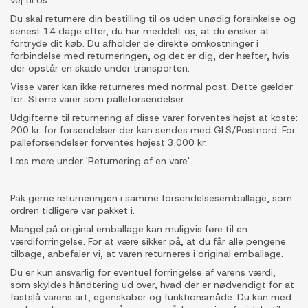
vej til os.
Du skal returnere din bestilling til os uden unødig forsinkelse og
senest 14 dage efter, du har meddelt os, at du ønsker at
fortryde dit køb. Du afholder de direkte omkostninger i
forbindelse med returneringen, og det er dig, der hæfter, hvis
der opstår en skade under transporten.
Visse varer kan ikke returneres med normal post. Dette gælder
for: Større varer som palleforsendelser.
Udgifterne til returnering af disse varer forventes højst at koste:
200 kr. for forsendelser der kan sendes med GLS/Postnord. For
palleforsendelser forventes højest 3.000 kr.
Læs mere under 'Returnering af en vare'.
Pak gerne returneringen i samme forsendelsesemballage, som
ordren tidligere var pakket i.
Mangel på original emballage kan muligvis føre til en
værdiforringelse. For at være sikker på, at du får alle pengene
tilbage, anbefaler vi, at varen returneres i original emballage.
Du er kun ansvarlig for eventuel forringelse af varens værdi,
som skyldes håndtering ud over, hvad der er nødvendigt for at
fastslå varens art, egenskaber og funktionsmåde. Du kan med