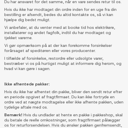
Du har ansvaret for det samme, når en vare sendes retur til os.
Hvis du ikke har modtaget din ordre inden for en uge fra din
bestilling er afsendt, bedes du altid kontakte os, så vi kan
hjælpe dig bedst muligt.
Vi anbefaler, at du venter med at booke tid hos elektrikere,
installatører og andet fagfolk, indtil du har modtaget og
tjekket varerne.
Vi gør opmærksom på at der kan forekomme forsinkelser
forårsaget af speditøren eller vores producenter.
I tilfælde af forsinkelse, restordre eller udsolgte varer,
bestræber vi os på hurtigst muligt at informere dig herom, og
hvad vi kan gøre i sagen.
Ikke afhentede pakker:
Hvis du ikke har afhentet din pakke, bliver den sendt retur efter
en periode opgivet af fragtfirmaet. Du kan ikke fortryde en
ordre ved at nægte modtagelse eller ikke afhente pakken, uden
tydelige aftale med os.
Bemærk!
Hvis du undlader at hente en pakke i pakkeshop, skal
du betale de reelle omkostninger, som fragtfirmaet pålægger
os for returforsendelsen. Hvis du ønsker pakken genfremsendt,