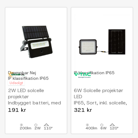
Dæmpbar
Nej
IP klassifikation
IP65
IP klassifikation
IP65
Udsolgt
2W LED solcelle
6W Solcelle projektør
projektør
LED
Indbygget batteri, med
IP65, Sort, inkl. solcelle,
sensor, udendørs,
fjernbetjening,
191 kr
321 kr
arbejdslampe
indbygget batteri
200lm
2W
110°
400lm
6W
120°