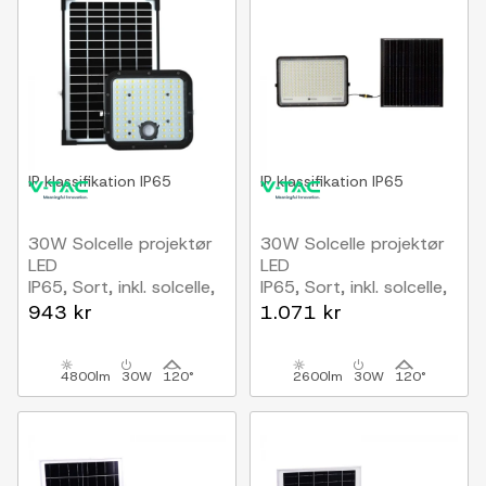
IP klassifikation
IP65
IP klassifikation
IP65
30W Solcelle projektør
30W Solcelle projektør
LED
LED
IP65, Sort, inkl. solcelle,
IP65, Sort, inkl. solcelle,
fjernbetjening,
fjernbetjening,
943 kr
1.071 kr
indbygget batteri
indbygget batteri
4800lm
30W
120°
2600lm
30W
120°