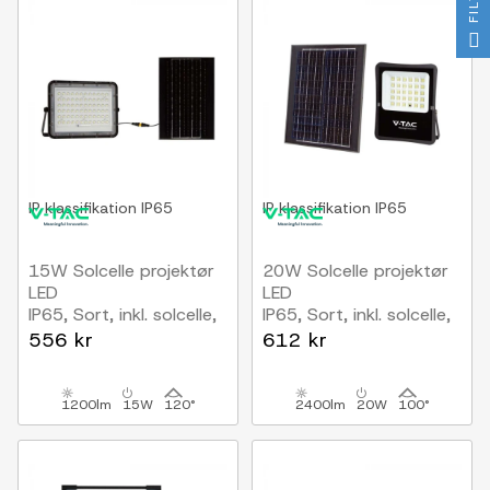
IP klassifikation
IP65
IP klassifikation
IP65
15W Solcelle projektør
20W Solcelle projektør
LED
LED
IP65, Sort, inkl. solcelle,
IP65, Sort, inkl. solcelle,
fjernbetjening,
fjernbetjening
556 kr
612 kr
indbygget batteri
1200lm
15W
120°
2400lm
20W
100°