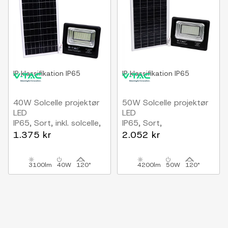
IP klassifikation
IP65
IP klassifikation
IP65
40W Solcelle projektør
50W Solcelle projektør
LED
LED
IP65, Sort, inkl. solcelle,
IP65, Sort,
fjernbetjening
arbejdslampe, inkl.
1.375 kr
2.052 kr
solcelle, fjernbetjening
3100lm
40W
120°
4200lm
50W
120°