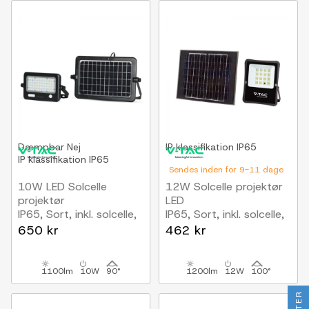
Dæmpbar
Nej
IP klassifikation
IP65
IP klassifikation
IP65
Sendes inden for 9-11 dage
10W LED Solcelle
12W Solcelle projektør
projektør
LED
IP65, Sort, inkl. solcelle,
IP65, Sort, inkl. solcelle,
sensor
fjernbetjening
650 kr
462 kr
1100lm
10W
90°
1200lm
12W
100°
FILTER