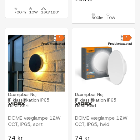
700lm
10W
160/120°
500lm
10W
Produktdatablad
Produktdatablad
Dæmpbar
Nej
Dæmpbar
Nej
IP klassifikation
IP65
IP klassifikation
IP65
Farve
Sort
Farve
Hvid
DOME væglampe 12W
DOME væglampe 12W
CCT, IP65, sort
CCT, IP65, hvid
74 kr
74 kr