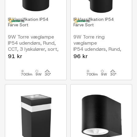
IP klassifikation
IP54
IP klassifikation
IP54
Farve
Sort
Farve
Sort
9W Torre væglampe
9W Torre ring
IP54 udendørs, Rund,
væglampe
CCT, 3 lyskulører, sort,
IP54 udendørs, Rund,
inkl. lyskilde
CCT, 3 lyskulører, sort,
91 kr
96 kr
inkl. lyskilde
700lm
9W
30°
700lm
9W
30°