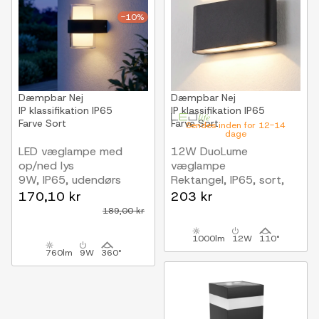
-10%
Dæmpbar
Nej
Dæmpbar
Nej
IP klassifikation
IP65
IP klassifikation
IP65
Farve
Sort
Farve
Sort
Sendes inden for 12-14
dage
LED væglampe med
12W DuoLume
op/ned lys
væglampe
9W, IP65, udendørs
Rektangel, IP65, sort,
op/ned, inde / ude, inkl.
170,10 kr
203 kr
lyskilde
189,00 kr
1000lm
12W
110°
760lm
9W
360°