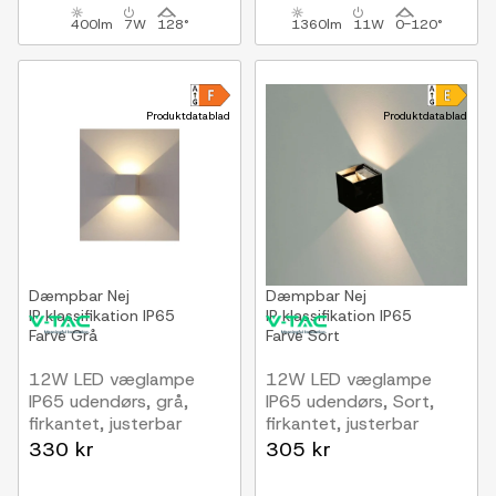
400lm
7W
128°
1360lm
11W
0-120°
Produktdatablad
Produktdatablad
Dæmpbar
Nej
Dæmpbar
Nej
IP klassifikation
IP65
IP klassifikation
IP65
Farve
Grå
Farve
Sort
12W LED væglampe
12W LED væglampe
IP65 udendørs, grå,
IP65 udendørs, Sort,
firkantet, justerbar
firkantet, justerbar
spredning, inkl. lyskilde
spredning, inkl. lyskilde
330 kr
305 kr