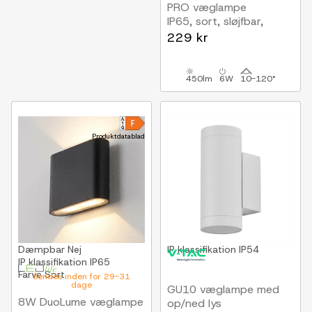
PRO væglampe
IP65, sort, sløjfbar,
justerbar, firkantet,
229 kr
op/ned, inde / ude, inkl.
lyskilde
450lm
6W
10-120°
Produktdatablad
Dæmpbar
Nej
IP klassifikation
IP54
IP klassifikation
IP65
Farve
Sort
Sendes inden for 29-31
dage
GU10 væglampe med
8W DuoLume væglampe
op/ned lys