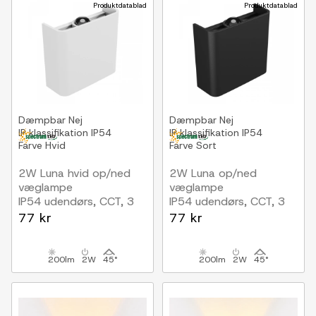
Produktdatablad
Produktdatablad
Dæmpbar
Nej
Dæmpbar
Nej
IP klassifikation
IP54
IP klassifikation
IP54
Farve
Hvid
Farve
Sort
2W Luna hvid op/ned
2W Luna op/ned
væglampe
væglampe
IP54 udendørs, CCT, 3
IP54 udendørs, CCT, 3
lyskulører, inkl. lyskilde
lyskulører, sort, inkl.
77 kr
77 kr
lyskilde
200lm
2W
45°
200lm
2W
45°