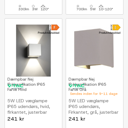
330lm
3W
120°
700lm
5W
10-120°
Produktdatablad
Produktdatablad
Dæmpbar
Nej
Dæmpbar
Nej
IP klassifikation
IP65
IP klassifikation
IP65
Farve
Hvid
Farve
Grå
Sendes inden for 9-11 dage
5W LED væglampe
5W LED væglampe
IP65 udendørs, hvid,
IP65 udendørs,
firkantet, justerbar
Firkantet, grå, justerbar
spredning, inkl. lyskilde
spredning, inkl. lyskilde
241 kr
241 kr