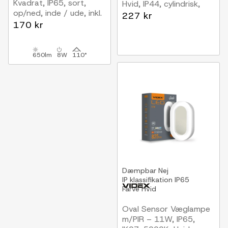
Kvadrat, IP65, sort,
Hvid, IP44, cylindrisk,
op/ned, inde / ude, inkl.
udendørs, uden lyskilde
227 kr
lyskilde
170 kr
650lm
8W
110°
Dæmpbar
Nej
IP klassifikation
IP65
Farve
Hvid
Oval Sensor Væglampe
m/PIR – 11W, IP65,