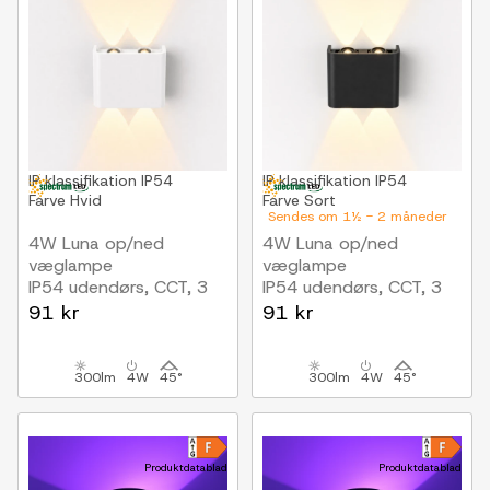
IP klassifikation
IP54
IP klassifikation
IP54
Farve
Hvid
Farve
Sort
Sendes om 1½ - 2 måneder
4W Luna op/ned
4W Luna op/ned
væglampe
væglampe
IP54 udendørs, CCT, 3
IP54 udendørs, CCT, 3
lyskulører, hvid, inkl. LED
lyskulører, sort, inkl.
91 kr
91 kr
lyskilde
300lm
4W
45°
300lm
4W
45°
Produktdatablad
Produktdatablad