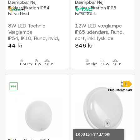
Dæmpbar
Nej
Dæmpbar
Nej
IP klassifikation
IP54
IP klassifikation
IP65
Farve
Hvid
Farve
Sort
8W LED Technic
12W LED væglampe
Væglampe
IP65 udendørs, Rund,
IP54, IK10, Rund, hvid,
sort, inkl. lyskilde
inkl. lyskilde
44 kr
346 kr
850lm
8W
120°
650lm
12W
128°
Produktdatablad
ER DU EL-INSTALLATØR?