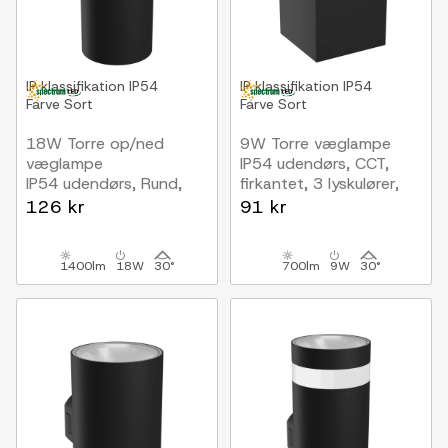
IP klassifikation
IP54
IP klassifikation
IP54
Farve
Sort
Farve
Sort
18W Torre op/ned
9W Torre væglampe
væglampe
IP54 udendørs, CCT,
IP54 udendørs, Rund,
firkantet, 3 lyskulører,
CCT, 3 lyskulører, sort,
sort, inkl. lyskilde
126 kr
91 kr
inkl. lyskilde
1400lm
18W
30°
700lm
9W
30°