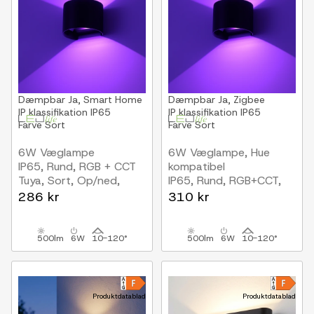
Dæmpbar
Ja, Smart Home
Dæmpbar
Ja, Zigbee
IP klassifikation
IP65
IP klassifikation
IP65
Farve
Sort
Farve
Sort
6W Væglampe
6W Væglampe, Hue
IP65, Rund, RGB + CCT
kompatibel
Tuya, Sort, Op/ned,
IP65, Rund, RGB+CCT,
Justerbar, Inde / ude,
Zigbee, sort, op/ned,
286 kr
310 kr
Inkl. lyskilde
justerbar, inde / ude,
inkl. lyskilde
500lm
6W
10-120°
500lm
6W
10-120°
Produktdatablad
Produktdatablad