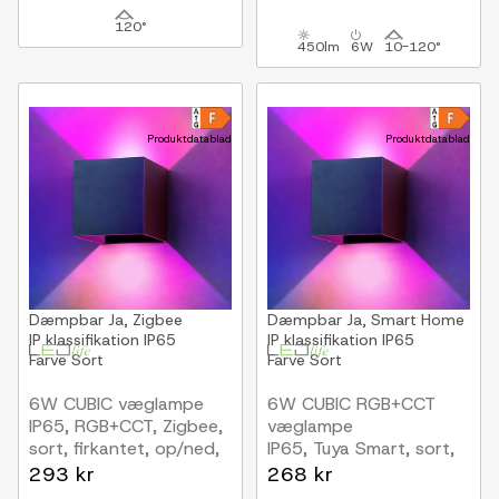
lyskilde
120°
450lm
6W
10-120°
Produktdatablad
Produktdatablad
Dæmpbar
Ja, Zigbee
Dæmpbar
Ja, Smart Home
IP klassifikation
IP65
IP klassifikation
IP65
Farve
Sort
Farve
Sort
6W CUBIC væglampe
6W CUBIC RGB+CCT
IP65, RGB+CCT, Zigbee,
væglampe
sort, firkantet, op/ned,
IP65, Tuya Smart, sort,
justerbar, inde / ude,
firkantet, op/ned,
293 kr
268 kr
inkl. lyskilde
justerbar, inde / ude,