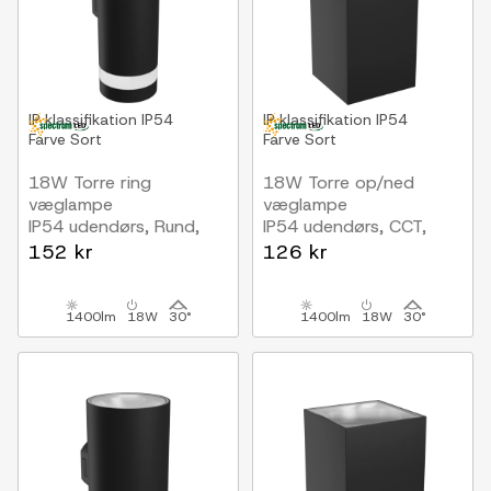
IP klassifikation
IP54
IP klassifikation
IP54
Farve
Sort
Farve
Sort
18W Torre ring
18W Torre op/ned
væglampe
væglampe
IP54 udendørs, Rund,
IP54 udendørs, CCT,
CCT, Sort, Op/ned, 3
Firkantet, 3 lyskulører,
152 kr
126 kr
lyskulører, inkl. lyskilde
sort, inkl. lyskilde
1400lm
18W
30°
1400lm
18W
30°