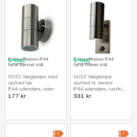
IP klassifikation
IP44
IP klassifikation
IP44
Farve
Børstet stål
Farve
Poleret stål
GU10 Væglampe med
GU10 Væglampe
op/ned lys
op/ned m. sensor
IP44 udendørs, uden
IP44 udendørs, rustfri,
lyskilde
uden lyskilde
177 kr
331 kr