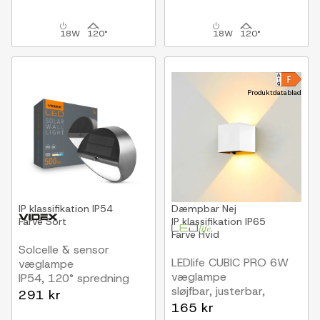
18W
120°
18W
120°
Produktdatablad
IP klassifikation
IP54
Dæmpbar
Nej
Farve
Sort
IP klassifikation
IP65
Farve
Hvid
Solcelle & sensor
LEDlife CUBIC PRO 6W
væglampe
væglampe
IP54, 120° spredning
sløjfbar, justerbar,
291 kr
firkantet, op/ned, inde /
165 kr
ude, hvid, IP65, inkl.