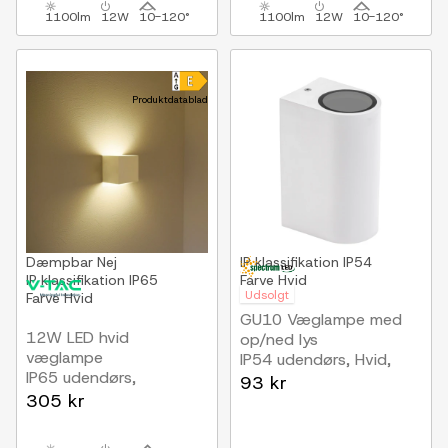
1100lm
12W
10-120°
1100lm
12W
10-120°
Produktdatablad
Dæmpbar
Nej
IP klassifikation
IP54
IP klassifikation
IP65
Farve
Hvid
Udsolgt
Farve
Hvid
GU10 Væglampe med
12W LED hvid
op/ned lys
væglampe
IP54 udendørs, Hvid,
IP65 udendørs,
Uden lyskilde
93 kr
Firkantet, justerbar
305 kr
spredning, inkl. lyskilde