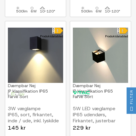
inkl. lyskilde
500lm
6W
10-120°
500lm
6W
10-120°
Produktdatablad
Produktdatablad
Dæmpbar
Nej
Dæmpbar
Nej
IP klassifikation
IP65
IP klassifikation
IP65
FILTER
Farve
Sort
Farve
Sort
3W væglampe
5W LED væglampe
IP65, sort, firkantet,
IP65 udendørs,
inde / ude, inkl. lyskilde
Firkantet, justerbar
spredning, sort, inkl.
145 kr
229 kr
lyskilde