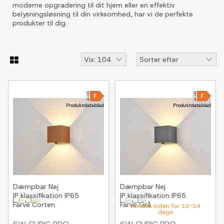
moderne opgradering til dit hjem eller en effektiv
belysningsløsning til din virksomhed, har vi de perfekte
produkter til dig.
Produktdatablad
Produktdatablad
Dæmpbar
Nej
Dæmpbar
Nej
IP klassifikation
IP65
IP klassifikation
IP65
Farve
Corten
Farve
Grå
Sendes inden for 12-14
dage