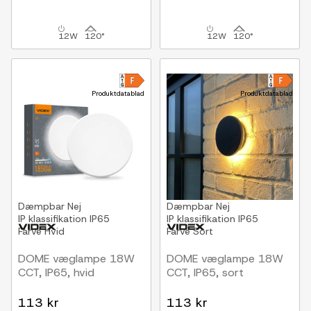
12W
120°
12W
120°
Produktdatablad
Produktdatablad
Dæmpbar
Nej
Dæmpbar
Nej
IP klassifikation
IP65
IP klassifikation
IP65
Farve
Hvid
Farve
Sort
DOME væglampe 18W
DOME væglampe 18W
CCT, IP65, hvid
CCT, IP65, sort
113 kr
113 kr