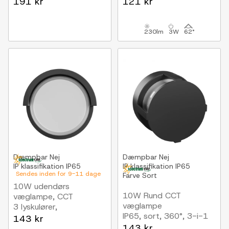
191 kr
121 kr
aluminiumshus, 3000K,
inkl. lyskilde
230lm
3W
62°
Dæmpbar
Nej
Dæmpbar
Nej
IP klassifikation
IP65
IP klassifikation
IP65
Sendes inden for 9-11 dage
Farve
Sort
10W udendørs
10W Rund CCT
væglampe, CCT
væglampe
3 lyskulører,
IP65, sort, 360°, 3-i-1
Asymmetrisk lys, IP65,
143 kr
CCT
sort
143 kr