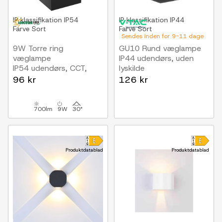
IP klassifikation
IP54
IP klassifikation
IP44
Farve
Sort
Farve
Sort
Sendes inden for 9-11 dage
9W Torre ring
GU10 Rund væglampe
væglampe
IP44 udendørs, uden
IP54 udendørs, CCT,
lyskilde
Firkantet, 3 lyskulører,
96 kr
126 kr
sort, inkl. lyskilde
700lm
9W
30°
Produktdatablad
Produktdatablad