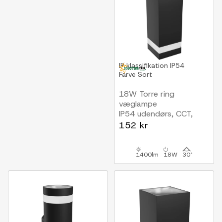
IP klassifikation
IP54
Farve
Sort
18W Torre ring
væglampe
IP54 udendørs, CCT,
firkantet, 3 lyskulører,
152 kr
sort, op/ned, inkl.
lyskilde
1400lm
18W
30°