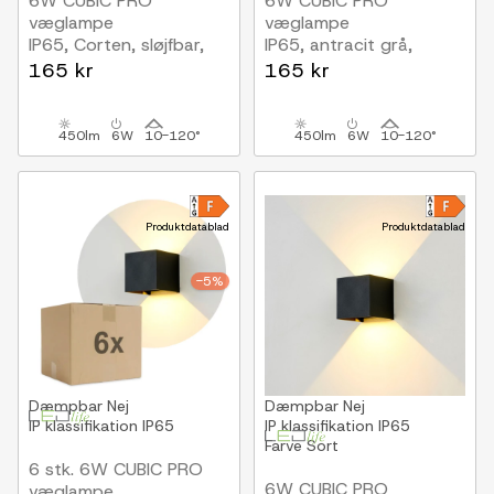
6W CUBIC PRO
6W CUBIC PRO
væglampe
væglampe
IP65, Corten, sløjfbar,
IP65, antracit grå,
justerbar, firkantet,
sløjfbar, justerbar,
165 kr
165 kr
op/ned, inde / ude, inkl.
firkantet, op/ned, inde /
lyskilde
ude, inkl. lyskilde
450lm
6W
10-120°
450lm
6W
10-120°
Produktdatablad
Produktdatablad
-5%
Dæmpbar
Nej
Dæmpbar
Nej
IP klassifikation
IP65
IP klassifikation
IP65
Farve
Sort
6 stk. 6W CUBIC PRO
6W CUBIC PRO
væglampe