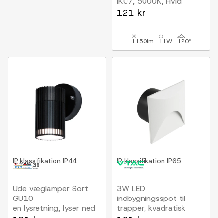
IK07, 5000K, Hvid
121 kr
1150lm
11W
120°
IP klassifikation
IP44
IP klassifikation
IP65
Ude væglamper Sort
3W LED
GU10
indbygningsspot til
en lysretning, lyser ned
trapper, kvadratisk
IP65, hvidt