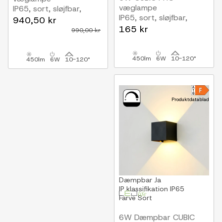
væglampe
IP65, sort, sløjfbar,
IP65, sort, sløjfbar,
justerbar, firkantet,
940,50 kr
justerbar, firkantet,
op/ned, inde / ude, inkl.
165 kr
990,00 kr
op/ned, udendørs, inkl.
lyskilde
lyskilde
450lm
6W
10-120°
450lm
6W
10-120°
Produktdatablad
Dæmpbar
Ja
IP klassifikation
IP65
Farve
Sort
6W Dæmpbar CUBIC