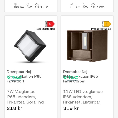
660lm
5W
10-120°
660lm
5W
10-120°
Produktdatablad
Produktdatablad
Dæmpbar
Nej
Dæmpbar
Nej
IP klassifikation
IP65
IP klassifikation
IP65
Farve
Sort
Farve
Corten
7W Væglampe
11W LED væglampe
IP65 udendørs,
IP65 udendørs,
Firkantet, Sort, Inkl.
Firkantet, justerbar
lyskilde
spredning, inkl. lyskilde,
218 kr
319 kr
corten