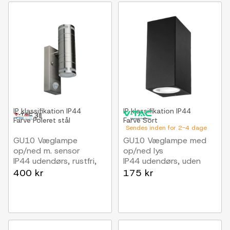
IP klassifikation
IP44
IP klassifikation
IP44
Farve
Poleret stål
Farve
Sort
Sendes inden for 2-4 dage
GU10 Væglampe
GU10 Væglampe med
op/ned m. sensor
op/ned lys
IP44 udendørs, rustfri,
IP44 udendørs, uden
uden lyskilde
lyskilde
400 kr
175 kr