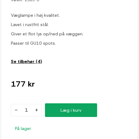
Væglampe i høj kvalitet.
Lavet i rustfrit stål.
Giver et flot lys op/ned på væggen.
Passer til GU10 spots.
Se tilbehør (4)
177 kr
-
+
Læg i kurv
På lager.