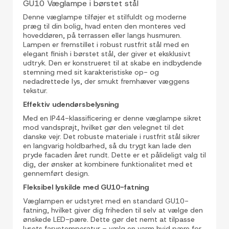
GU10 Væglampe i børstet stål
Denne væglampe tilføjer et stilfuldt og moderne
præg til din bolig, hvad enten den monteres ved
hoveddøren, på terrassen eller langs husmuren.
Lampen er fremstillet i robust rustfrit stål med en
elegant finish i børstet stål, der giver et eksklusivt
udtryk. Den er konstrueret til at skabe en indbydende
stemning med sit karakteristiske op- og
nedadrettede lys, der smukt fremhæver væggens
tekstur.
Effektiv udendørsbelysning
Med en IP44-klassificering er denne væglampe sikret
mod vandsprøjt, hvilket gør den velegnet til det
danske vejr. Det robuste materiale i rustfrit stål sikrer
en langvarig holdbarhed, så du trygt kan lade den
pryde facaden året rundt. Dette er et pålideligt valg til
dig, der ønsker at kombinere funktionalitet med et
gennemført design.
Fleksibel lyskilde med GU10-fatning
Væglampen er udstyret med en standard GU10-
fatning, hvilket giver dig friheden til selv at vælge den
ønskede LED-pære. Dette gør det nemt at tilpasse
lysets farvetemperatur – vælg en varm hvid pære for