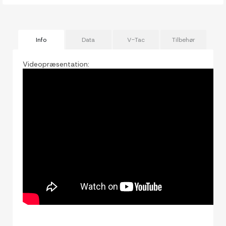
Info
Data
V-Tac
Tilbehør
Videopræsentation: