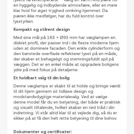
en hyggelig og indbydende atmosfære, eller en mere
klar hvid for øget tryghed omkring hjemmet. Da
pæren ikke medfølger, har du fuld kontrol over
lysstyrken.
Kompakt og stilrent design
Med sine mål på 163 x Ø93 mm har væglampen en
diskret profil, der passer ind i de fleste moderne hjem
uden at dominere facaden. Den enkle cylinderform og
den børstede overflade reflekterer lyset på en måde,
der skaber et behageligt og stemningsfuldt spil på
væggen. Det er en enkel måde at opgradere boligens
ydre på med fokus på detaljerne.
Et holdbart valg til din bolig
Denne væglampe er skabt til at holde og bringe værdi
til dit hjem gennem sit tidløse design og
modstandsdygtige materialevalg. Ved at vælge
denne model får du en belysning, der både er praktisk
og visuelt tiltalende, hvilket skaber en rød tråd i din
indretning. Vi står altid klar til at vejlede dig, så du er
sikker på at få den helt rette belysning til dine behov.
Dokumenter og certificater: