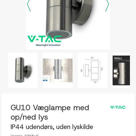
GU10 Væglampe med
op/ned lys
IP44 udendørs, uden lyskilde
Varenr:
2365-0