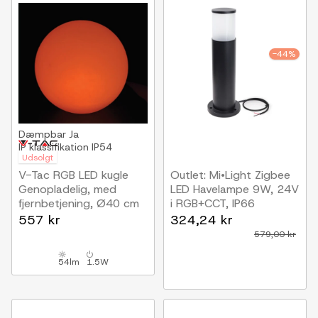
-44%
Dæmpbar
Ja
IP klassifikation
IP54
Udsolgt
V-Tac RGB LED kugle
Outlet: Mi•Light Zigbee
Genopladelig, med
LED Havelampe 9W, 24V
fjernbetjening, Ø40 cm
i RGB+CCT, IP66
Sort
557 kr
324,24 kr
579,00 kr
54lm
1.5W