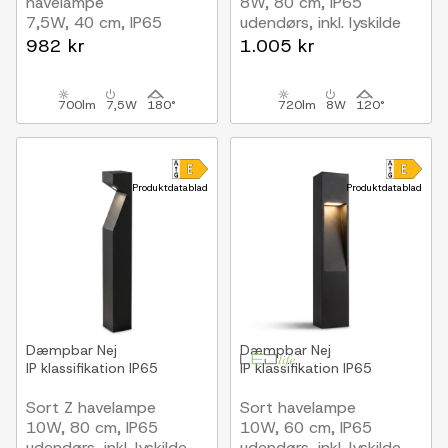
havelampe
8W, 80 cm, IP65
7,5W, 40 cm, IP65
udendørs, inkl. lyskilde
udendørs, inkl. lyskilde
982 kr
1.005 kr
700lm
7,5W
180°
720lm
8W
120°
Produktdatablad
Produktdatablad
Dæmpbar
Nej
Dæmpbar
Nej
IP klassifikation
IP65
IP klassifikation
IP65
Sort Z havelampe
Sort havelampe
10W, 80 cm, IP65
10W, 60 cm, IP65
udendørs, inkl. lyskilde
udendørs, inkl. lyskilde