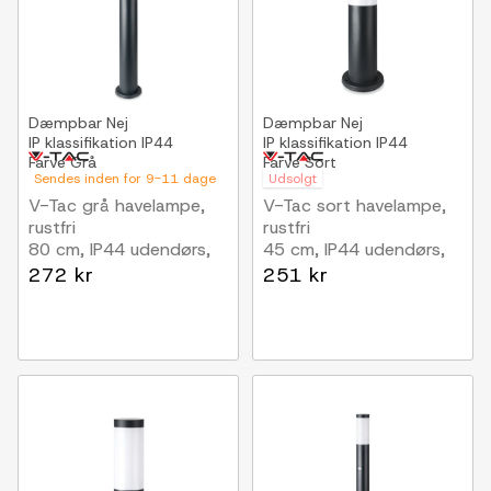
Dæmpbar
Nej
Dæmpbar
Nej
IP klassifikation
IP44
IP klassifikation
IP44
Farve
Grå
Farve
Sort
Sendes inden for 9-11 dage
Udsolgt
V-Tac grå havelampe,
V-Tac sort havelampe,
rustfri
rustfri
80 cm, IP44 udendørs,
45 cm, IP44 udendørs,
E27 fatning, uden
E27 fatning, uden
272 kr
251 kr
lyskilde
lyskilde