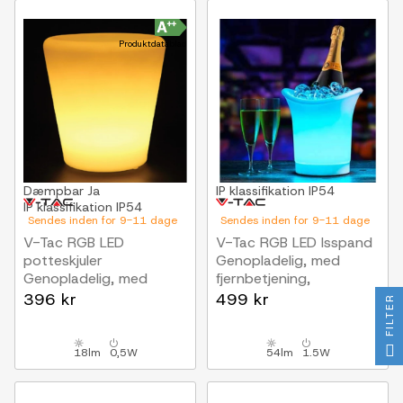
Produktdatablad
Dæmpbar
Ja
IP klassifikation
IP54
IP klassifikation
IP54
Sendes inden for 9-11 dage
Sendes inden for 9-11 dage
V-Tac RGB LED
V-Tac RGB LED Isspand
potteskjuler
Genopladelig, med
Genopladelig, med
fjernbetjening,
fjernbetjening,
35x33x29 cm
396 kr
499 kr
FILTER
28x28x29 cm
18lm
0,5W
54lm
1.5W