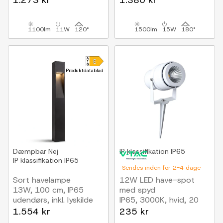
1.273 kr
1.380 kr
1100lm
11W
120°
1500lm
15W
180°
Produktdatablad
Dæmpbar
Nej
IP klassifikation
IP65
IP klassifikation
IP65
Sendes inden for 2-4 dage
Sort havelampe
12W LED have-spot
13W, 100 cm, IP65
med spyd
udendørs, inkl. lyskilde
IP65, 3000K, hvid, 20
grader, aluminium
1.554 kr
235 kr