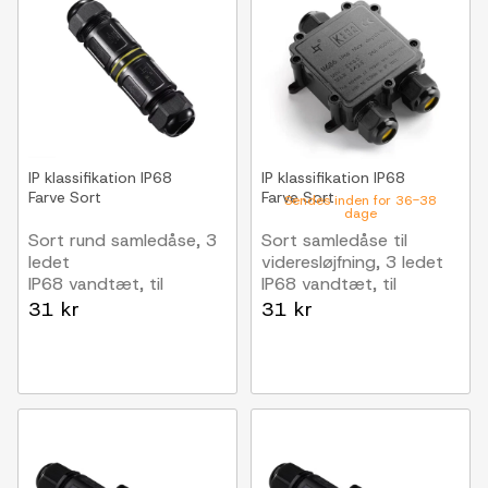
IP klassifikation
IP68
IP klassifikation
IP68
Farve
Sort
Farve
Sort
Sendes inden for 36-38
dage
Sort rund samledåse, 3
Sort samledåse til
ledet
videresløjfning, 3 ledet
IP68 vandtæt, til
IP68 vandtæt, til
samling af ledninger,
samling af ledninger,
31 kr
31 kr
Ø4-8mm kabel
Ø4-8mm kabel