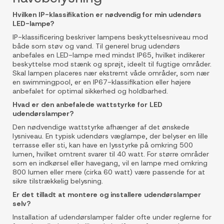
Hvilken IP-klassifikation er nødvendig for min udendørs
LED-lampe?
IP-klassificering beskriver lampens beskyttelsesniveau mod
både som støv og vand. Til generel brug udendørs
anbefales en LED-lampe med mindst IP65, hvilket indikerer
beskyttelse mod stænk og sprøjt, ideelt til fugtige områder.
Skal lampen placeres nær ekstremt våde områder, som nær
en swimmingpool, er en IP67-klassifikation eller højere
anbefalet for optimal sikkerhed og holdbarhed.
Hvad er den anbefalede wattstyrke for LED
udendørslamper?
Den nødvendige wattstyrke afhænger af det ønskede
lysniveau. En typisk udendørs væglampe, der belyser en lille
terrasse eller sti, kan have en lysstyrke på omkring 500
lumen, hvilket omtrent svarer til 40 watt. For større områder
som en indkørsel eller havegang, vil en lampe med omkring
800 lumen eller mere (cirka 60 watt) være passende for at
sikre tilstrækkelig belysning.
Er det tilladt at montere og installere udendørslamper
selv?
Installation af udendørslamper falder ofte under reglerne for