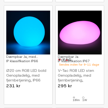
Dæmpbar
Ja, med...
Dæmpbar
Ja
IP klassifikation
IP66
IP klassifikation
IP67
Sendes inden for 9-11 dage
Ø20 cm RGB LED bold
V-Tac RGB LED sten
Genopladelig, med
Genopladelig, med
fjernbetjening, IP66
fjernbetjening,
33x25x17 cm
231 kr
295 kr
18lm
1W