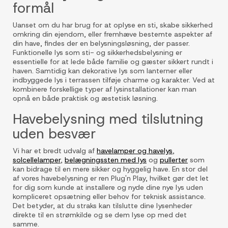
formål
Uanset om du har brug for at oplyse en sti, skabe sikkerhed
omkring din ejendom, eller fremhæve bestemte aspekter af
din have, findes der en belysningsløsning, der passer.
Funktionelle lys som sti- og sikkerhedsbelysning er
essentielle for at lede både familie og gæster sikkert rundt i
haven. Samtidig kan dekorative lys som lanterner eller
indbyggede lys i terrassen tilføje charme og karakter. Ved at
kombinere forskellige typer af lysinstallationer kan man
opnå en både praktisk og æstetisk løsning.
Havebelysning med tilslutning
uden besvær
Vi har et bredt udvalg af
havelamper og havelys
,
solcellelamper
,
belægningssten med lys
og
pullerter
som
kan bidrage til en mere sikker og hyggelig have. En stor del
af vores havebelysning er ren Plug'n Play, hvilket gør det let
for dig som kunde at installere og nyde dine nye lys uden
kompliceret opsætning eller behov for teknisk assistance.
Det betyder, at du straks kan tilslutte dine lysenheder
direkte til en strømkilde og se dem lyse op med det
samme.