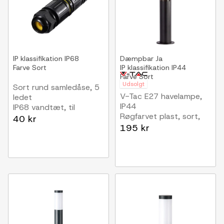
IP klassifikation
IP68
Dæmpbar
Ja
Farve
Sort
IP klassifikation
IP44
Farve
Sort
Udsolgt
Sort rund samledåse, 5
V-Tac E27 havelampe,
ledet
IP44
IP68 vandtæt, til
Røgfarvet plast, sort,
samling af ledninger,
40 kr
højde 45cm, uden
Ø4-14mm kabel
195 kr
lyskilde