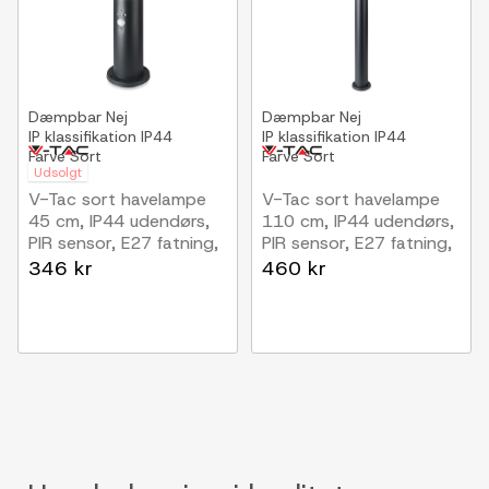
Dæmpbar
Nej
Dæmpbar
Nej
IP klassifikation
IP44
IP klassifikation
IP44
Farve
Sort
Farve
Sort
Udsolgt
V-Tac sort havelampe
V-Tac sort havelampe
45 cm, IP44 udendørs,
110 cm, IP44 udendørs,
PIR sensor, E27 fatning,
PIR sensor, E27 fatning,
uden lyskilde
uden lyskilde
346 kr
460 kr