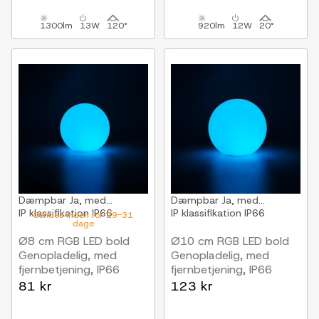
1300lm
13W
120°
920lm
12W
20°
Dæmpbar
Ja, med...
Dæmpbar
Ja, med...
IP klassifikation
IP66
IP klassifikation
IP66
Sendes inden for 29-31
dage
Ø8 cm RGB LED bold
Ø10 cm RGB LED bold
Genopladelig, med
Genopladelig, med
fjernbetjening, IP66
fjernbetjening, IP66
81 kr
123 kr