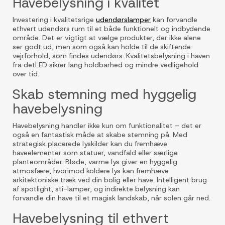
Havebelysning i kvalitet
Investering i kvalitetsrige
udendørslamper
kan forvandle
ethvert udendørs rum til et både funktionelt og indbydende
område. Det er vigtigt at vælge produkter, der ikke alene
ser godt ud, men som også kan holde til de skiftende
vejrforhold, som findes udendørs. Kvalitetsbelysning i haven
fra detLED sikrer lang holdbarhed og mindre vedligehold
over tid.
Skab stemning med hyggelig
havebelysning
Havebelysning handler ikke kun om funktionalitet – det er
også en fantastisk måde at skabe stemning på. Med
strategisk placerede lyskilder kan du fremhæve
haveelementer som statuer, vandfald eller særlige
planteområder. Bløde, varme lys giver en hyggelig
atmosfære, hvorimod koldere lys kan fremhæve
arkitektoniske træk ved din bolig eller have. Intelligent brug
af spotlight, sti-lamper, og indirekte belysning kan
forvandle din have til et magisk landskab, når solen går ned.
Havebelysning til ethvert