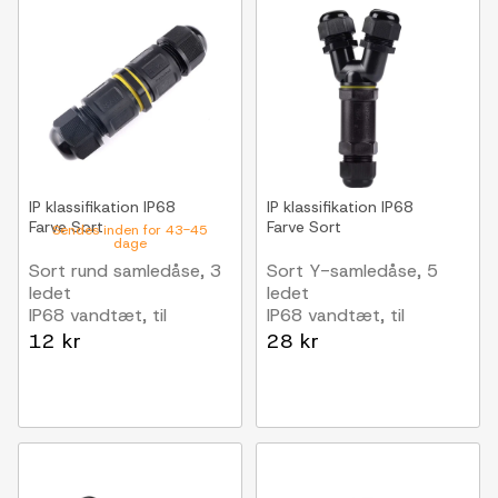
IP klassifikation
IP68
IP klassifikation
IP68
Farve
Sort
Farve
Sort
Sendes inden for 43-45
dage
Sort rund samledåse, 3
Sort Y-samledåse, 5
ledet
ledet
IP68 vandtæt, til
IP68 vandtæt, til
samling af ledninger,
samling af ledninger,
12 kr
28 kr
Ø6-11mm kabel
Ø8-12mm kabel