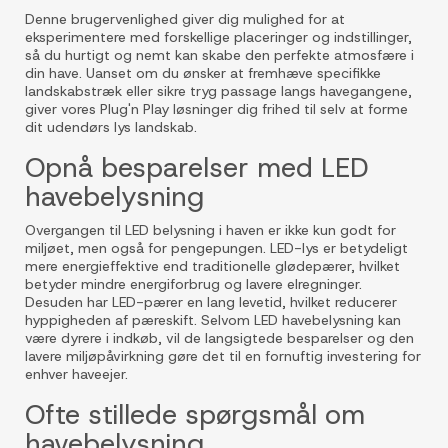
Denne brugervenlighed giver dig mulighed for at
eksperimentere med forskellige placeringer og indstillinger,
så du hurtigt og nemt kan skabe den perfekte atmosfære i
din have. Uanset om du ønsker at fremhæve specifikke
landskabstræk eller sikre tryg passage langs havegangene,
giver vores Plug'n Play løsninger dig frihed til selv at forme
dit udendørs lys landskab.
Opnå besparelser med LED
havebelysning
Overgangen til LED belysning i haven er ikke kun godt for
miljøet, men også for pengepungen. LED-lys er betydeligt
mere energieffektive end traditionelle glødepærer, hvilket
betyder mindre energiforbrug og lavere elregninger.
Desuden har LED-pærer en lang levetid, hvilket reducerer
hyppigheden af pæreskift. Selvom LED havebelysning kan
være dyrere i indkøb, vil de langsigtede besparelser og den
lavere miljøpåvirkning gøre det til en fornuftig investering for
enhver haveejer.
Ofte stillede spørgsmål om
havebelysning