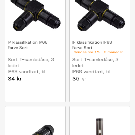
IP klassifikation
IP68
IP klassifikation
IP68
Farve
Sort
Farve
Sort
Sendes om 1½ - 2 måneder
Sort T-samledåse, 3
Sort T-samledåse, 3
ledet
ledet
IP68 vandtæt, til
IP68 vandtæt, til
samling af ledninger,
samling af ledninger,
34 kr
35 kr
Ø4-8mm kabel
Ø6-11mm kabel