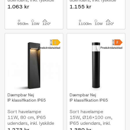
1.063 kr
1.155 kr
950lm
10W
120°
1100lm
10W
120°
Produktdatablad
Produktdatablad
Dæmpbar
Nej
Dæmpbar
Nej
IP klassifikation
IP65
IP klassifikation
IP65
Sort havelampe
Sort havelampe
11W, 80 cm, IP65
15W, Ø16x100 cm,
udendørs, inkl. lyskilde
IP65 udendørs, inkl.
lyskilde