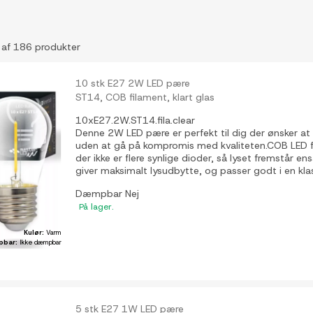
 af 186 produkter
10 stk E27 2W LED pære
ST14, COB filament, klart glas
10xE27.2W.ST14.fila.clear
Denne 2W LED pære er perfekt til dig der ønsker a
uden at gå på kompromis med kvaliteten.COB LED f
der ikke er flere synlige dioder, så lyset fremstår en
giver maksimalt lysudbytte, og passer godt i en kla
Dæmpbar
Nej
På lager.
Kulør:
Varm
pbar:
Ikke dæmpbar
5 stk E27 1W LED pære