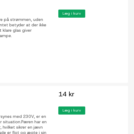
Læg i kurv
pare på strømmen, uden
tet betyder at der ikke
t klare glas giver
 lampe.
14 kr
Læg i kurv
rsynes med 230V, er en
r situation.Pæren har en
hvilket sikrer en jævn
åde er flot og ægte i sin