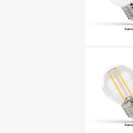
Dæm
Dæm