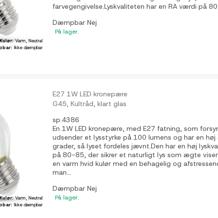
farvegengivelse.Lyskvaliteten har en RA værdi på 80-
Dæmpbar
Nej
På lager.
Kulør:
Varm, Neutral
pbar:
Ikke dæmpbar
E27 1W LED kronepære
G45, Kultråd, klart glas
sp.4386
En 1W LED kronepære, med E27 fatning, som fors
udsender et lysstyrke på 100 lumens og har en høj
grader, så lyset fordeles jævnt.Den har en høj lyskv
på 80-85, der sikrer et naturligt lys som ægte viser 
en varm hvid kulør med en behagelig og afstresse
man...
Dæmpbar
Nej
På lager.
Kulør:
Varm, Neutral
pbar:
Ikke dæmpbar