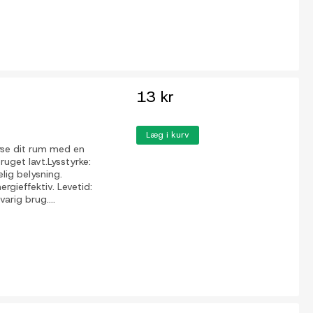
13 kr
Læg i kurv
yse dit rum med en
uget lavt.Lysstyrke:
elig belysning.
rgieffektiv. Levetid:
arig brug....