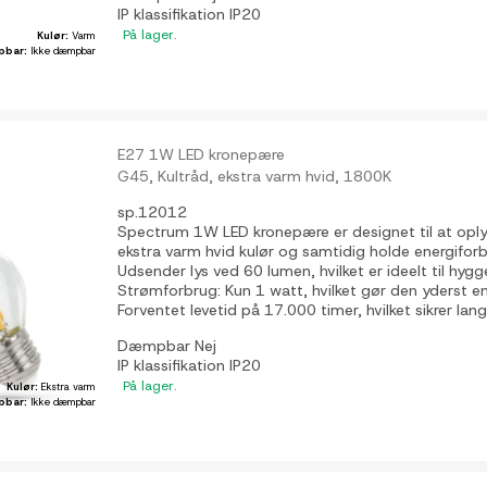
IP klassifikation
IP20
På lager.
Kulør:
Varm
pbar:
Ikke dæmpbar
E27 1W LED kronepære
G45, Kultråd, ekstra varm hvid, 1800K
sp.12012
Spectrum 1W LED kronepære er designet til at opl
ekstra varm hvid kulør og samtidig holde energiforbr
Udsender lys ved 60 lumen, hvilket er ideelt til hygg
Strømforbrug: Kun 1 watt, hvilket gør den yderst ene
Forventet levetid på 17.000 timer, hvilket sikrer langv
Dæmpbar
Nej
IP klassifikation
IP20
På lager.
Kulør:
Ekstra varm
pbar:
Ikke dæmpbar