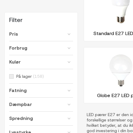
Filter
Standard E27 LE
Pris
Forbrug
Kulør
På lager
158
Fatning
Globe E27 LED 
Dæmpbar
LED pærer E27 er den id
Spredning
forskellige størrelser o
hvilket betyder, at du 
god investering i din 
Lysstyrke