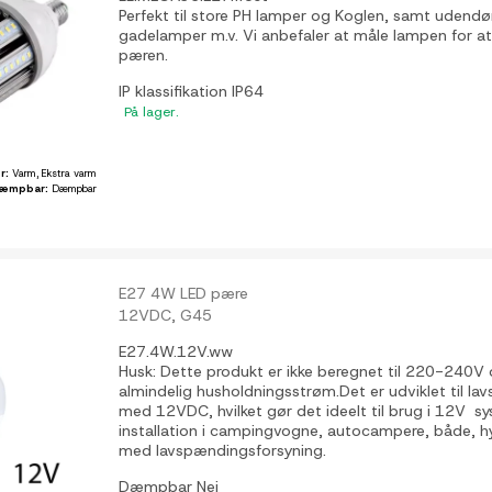
Perfekt til store PH lamper og Koglen, samt udend
gadelamper m.v. Vi anbefaler at måle lampen for at s
pæren.
IP klassifikation
IP64
På lager.
ør:
Varm, Ekstra varm
æmpbar:
Dæmpbar
E27 4W LED pære
12VDC, G45
E27.4W.12V.ww
Husk: Dette produkt er ikke beregnet til 220-240V o
almindelig husholdningsstrøm.Det er udviklet til l
med 12VDC, hvilket gør det ideelt til brug i 12V sys
installation i campingvogne, autocampere, både, h
med lavspændingsforsyning.
Dæmpbar
Nej