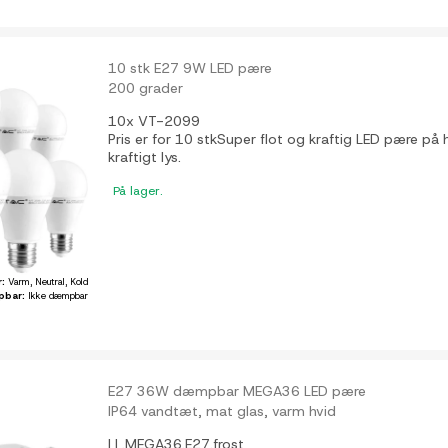
10 stk E27 9W LED pære
200 grader
10x VT-2099
Pris er for 10 stkSuper flot og kraftig LED pære på 
kraftigt lys.
På lager.
r:
Varm, Neutral, Kold
pbar:
Ikke dæmpbar
E27 36W dæmpbar MEGA36 LED pære
IP64 vandtæt, mat glas, varm hvid
LL.MEGA36.E27.frost