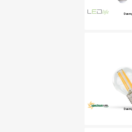
Dæm
Dæm