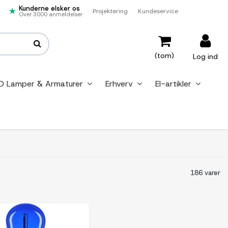
Kunderne elsker os
Projektering
Kundeservice
Over 3000 anmeldelser
(tom)
Log ind
D Lamper & Armaturer
Erhverv
El-artikler
186 varer