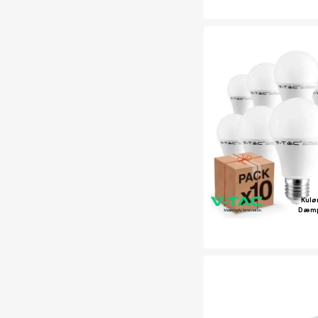
Kulø
Dæm