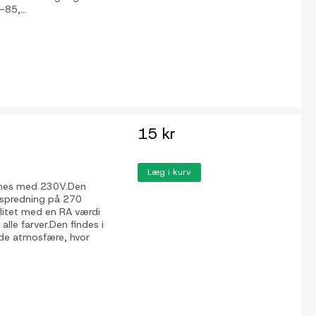
85,...
15 kr
Læg i kurv
ynes med 230V.Den
 spredning på 270
alitet med en RA værdi
alle farver.Den findes i
nde atmosfære, hvor