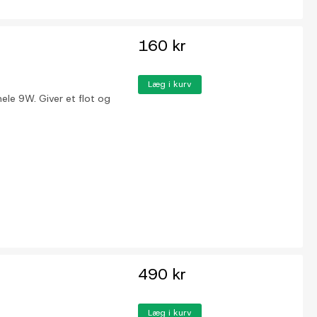
160 kr
Læg i kurv
hele 9W. Giver et flot og
490 kr
Læg i kurv