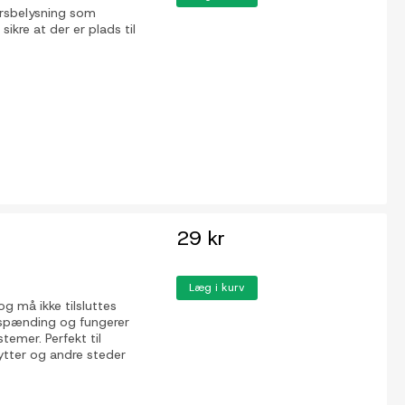
ørsbelysning som
ikre at der er plads til
29 kr
Læg i kurv
g må ikke tilsluttes
avspænding og fungerer
temer. Perfekt til
ytter og andre steder