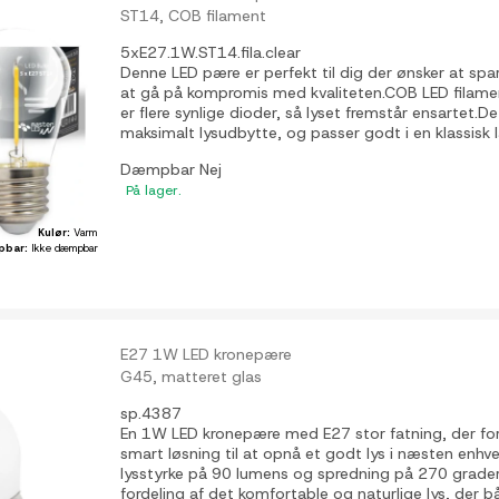
ST14, COB filament
5xE27.1W.ST14.fila.clear
Denne LED pære er perfekt til dig der ønsker at s
at gå på kompromis med kvaliteten.COB LED filamen
er flere synlige dioder, så lyset fremstår ensartet.De
maksimalt lysudbytte, og passer godt i en klassisk
Dæmpbar
Nej
På lager.
Kulør:
Varm
pbar:
Ikke dæmpbar
E27 1W LED kronepære
G45, matteret glas
sp.4387
En 1W LED kronepære med E27 stor fatning, der fo
smart løsning til at opnå et godt lys i næsten enhve
lysstyrke på 90 lumens og spredning på 270 grader, 
fordeling af det komfortable og naturlige lys, der b