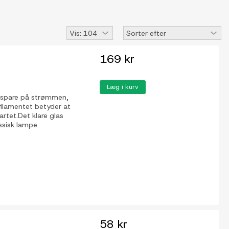
169 kr
Læg i kurv
t spare på strømmen,
ilamentet betyder at
sartet.Det klare glas
ssisk lampe.
58 kr