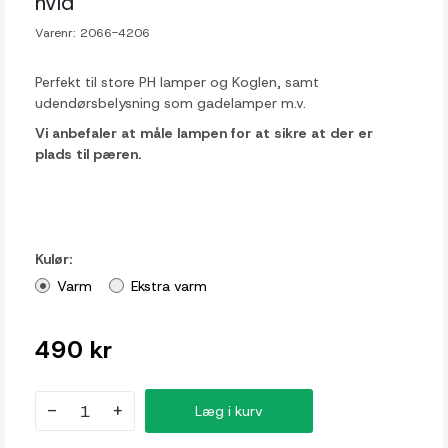
hvid
Varenr:
2066-4206
Perfekt til store PH lamper og Koglen, samt
udendørsbelysning som gadelamper m.v.
Vi anbefaler at måle lampen for at sikre at der er
plads til pæren.
Kulør:
Varm
Ekstra varm
490 kr
-
+
Læg i kurv