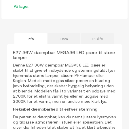
På lager.
Info
Data
LEDlife
E27 36W dæmpbar MEGA36 LED pære til store
lamper
Denne E27 36W dæmpbar MEGA36 LED pære er
skabt til at give et indbydende og stemningsfuldt lys i
hjemmets større lamper, såsom PH-lamper eller
Koglen. Med sit matte glas sikrer pæren en blød og
jævn lysfordeling, der skaber hyggelig belysning uden
at blænde. Modellen fås i to varianter: en udgave med
2700K for et ekstra varmt lys eller en udgave med
3000K for et varmt, men en anelse mere klart lys.
Fleksibel dæmpbarhed til enhver stemning
Da pæren er dæmpbar, kan du nemt justere lysstyrken
og tilpasse atmosfæren i stuen eller spisestuen. Det
giver dig friheden til at skabe alt fra et klart arbejdslys