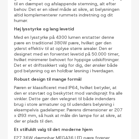
til en dæmpet og afslappende stemning, alt efter
behov. Det er en ideel måde at sikre, at belysningen
altid komplementerer rummets indretning og dit
humør.
Høj lysstyrke og lang levetid
Med en lysstyrke på 4300 lumen erstatter denne
pære en traditionel 380W pære, hvilket gør den
yderst effektiv til at oplyse større arealer. Den er
designet med en forventet levetid på 50.000 timer,
hvilket minimerer behovet for hyppige udskiftninger.
Det er et driftssikkert valg for dig, der ønsker både
god belysning og en holdbar løsning i hverdagen.
Robust design til mange formål
Pæren er klassificeret med IP64, hvilket betyder, at
den er støvtæt og beskyttet mod vandsprøjt fra alle
vinkler. Dette gør den velegnet til både indendørs
brug i store armaturer og til udendørs belysning i
eksempelvis gadelamper. Pærens dimensioner er 207
x Ø93 mm, så husk at måle din lampe for at sikre, at
der er plads til den.
Et stilfuldt valg til det moderne hjem
E27 36W dæmpbar MEGA36 LED pære forener