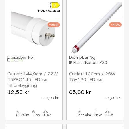
Produktdatablad
-96%
-30%
Dæmpbar
Nej
Dæmpbar
Nej
IP klassifikation
IP20
Outlet: 144,9cm / 22W
Outlet: 120cm / 25W
T5PRO145 LED rør
T5-120 LED rør
Til ombygning
12,56 kr
65,80 kr
314,00 kr
94,00 kr
2970lm
22W
180°
2750lm
25W
140°