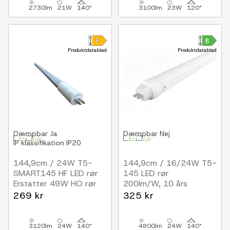
2730lm
21W
140°
3100lm
23W
120°
Produktdatablad
Produktdatablad
Dæmpbar
Ja
Dæmpbar
Nej
IP klassifikation
IP20
144,9cm / 24W T5-
144,9cm / 16/24W T5-
SMART145 HF LED rør
145 LED rør
Erstatter 49W HO rør
200lm/W, 10 års
garanti
269 kr
325 kr
3120lm
24W
140°
4800lm
24W
140°