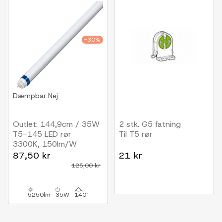
-30%
Dæmpbar
Nej
Outlet: 144,9cm / 35W
2 stk. G5 fatning
T5-145 LED rør
Til T5 rør
3300K, 150lm/W
87,50 kr
21 kr
125,00 kr
5250lm
35W
140°