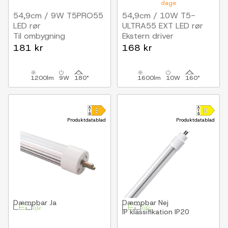
dage
54,9cm / 9W T5PRO55
54,9cm / 10W T5-
LED rør
ULTRA55 EXT LED rør
Til ombygning
Ekstern driver
181 kr
168 kr
1200lm
9W
180°
1600lm
10W
160°
Produktdatablad
Produktdatablad
Dæmpbar
Ja
Dæmpbar
Nej
IP klassifikation
IP20