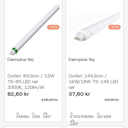
-30%
-60%
Dæmpbar
Nej
Dæmpbar
Nej
Outlet: 84,9cm / 13W
Outlet: 144,9cm /
T5-85 LED rør
16W/18W T5-145 LED
3300K, 120lm/W
rør
3300K, 170lm/W
82,60 kr
37,60 kr
118,00 kr
94,00 kr
1560lm
13W
140°
2720/3060lm
16/18W
140°