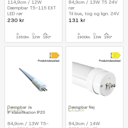
114,9cm / 12W
84,9cm / 13W T5 24V
Dæmpbar T5-115 EXT
rør
LED rør
Til bus, tog og lign. 24V
Triac Dæmpbar
systemer
230 kr
131 kr
1350lm
12W
180°
1900lm
13W
180°
Produktdatablad
Produktdatablad
Dæmpbar
Ja
Dæmpbar
Nej
IP klassifikation
IP20
84,9cm / 13W T5-
84,9cm / 14W