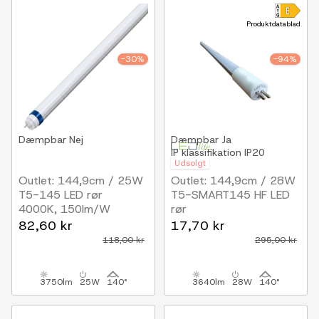
Produktdatablad
-30%
-94%
Dæmpbar
Nej
Dæmpbar
Ja
IP klassifikation
IP20
Udsolgt
Outlet: 144,9cm / 25W
Outlet: 144,9cm / 28W
T5-145 LED rør
T5-SMART145 HF LED
4000K, 150lm/W
rør
Erstatter 80W HO rør
82,60 kr
17,70 kr
118,00 kr
295,00 kr
3750lm
25W
140°
3640lm
28W
140°