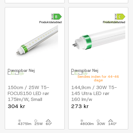
Produktdatablad
Produktdatablad
Dæmpbar
Nej
Dæmpbar
Nej
Sendes inden for 44-46
dage
150cm / 25W T5-
144,9cm / 30W T5-
FOCUS150 LED rør
145 Ultra LED rør
175lm/W, Small
160 lm/w
spredning, 60 graders
304 kr
273 kr
spredning
4375lm
25W
60°
4800lm
30W
140°