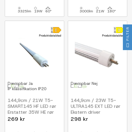
3325lm
19W
60°
3000lm
21W
180°
FILTER
Produktdatablad
Produktdatablad
Dæmpbar
Ja
Dæmpbar
Nej
IP klassifikation
IP20
144,9cm / 21W T5-
144,9cm / 23W T5-
SMART145 HF LED rør
ULTRA145 EXT LED rør
Erstatter 35W HE rør
Ekstern driver
269 kr
298 kr