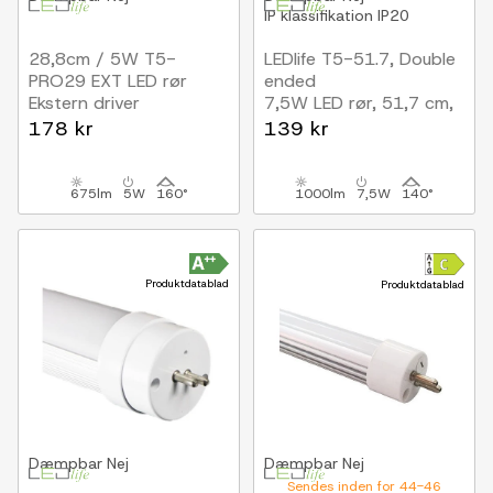
IP klassifikation
IP20
28,8cm / 5W T5-
LEDlife T5-51.7, Double
PRO29 EXT LED rør
ended
Ekstern driver
7,5W LED rør, 51,7 cm,
230V
178 kr
139 kr
direkte/ombygning,
input i begge ender
675lm
5W
160°
1000lm
7,5W
140°
Produktdatablad
Produktdatablad
Dæmpbar
Nej
Dæmpbar
Nej
Sendes inden for 44-46