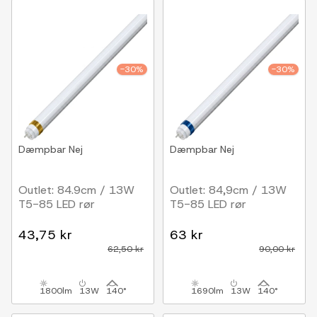
-30%
-30%
Dæmpbar
Nej
Dæmpbar
Nej
Outlet: 84.9cm / 13W
Outlet: 84,9cm / 13W
T5-85 LED rør
T5-85 LED rør
43,75 kr
63 kr
62,50 kr
90,00 kr
1800lm
13W
140°
1690lm
13W
140°