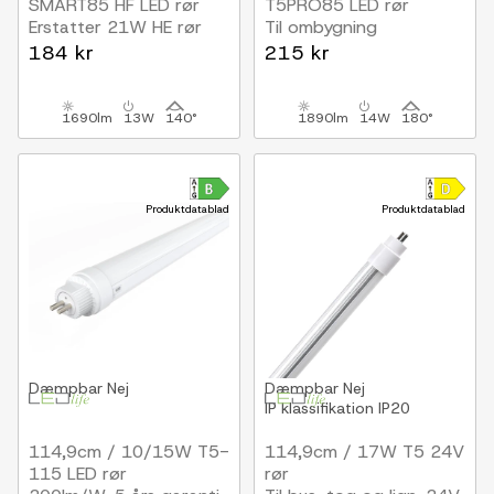
SMART85 HF LED rør
T5PRO85 LED rør
Erstatter 21W HE rør
Til ombygning
184 kr
215 kr
1690lm
13W
140°
1890lm
14W
180°
Produktdatablad
Produktdatablad
Dæmpbar
Nej
Dæmpbar
Nej
IP klassifikation
IP20
114,9cm / 10/15W T5-
114,9cm / 17W T5 24V
115 LED rør
rør