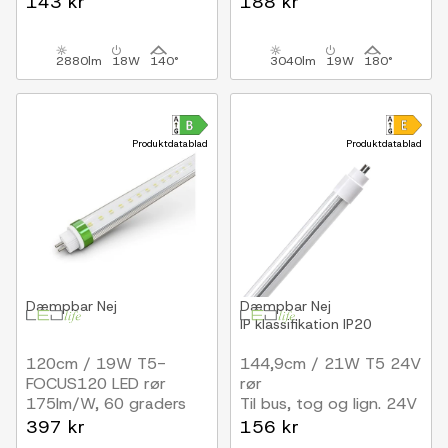
143 kr
188 kr
2880lm
18W
140°
3040lm
19W
180°
Produktdatablad
Produktdatablad
Dæmpbar
Nej
Dæmpbar
Nej
IP klassifikation
IP20
120cm / 19W T5-
144,9cm / 21W T5 24V
FOCUS120 LED rør
rør
175lm/W, 60 graders
Til bus, tog og lign. 24V
spredning, Small
systemer
397 kr
156 kr
spredning