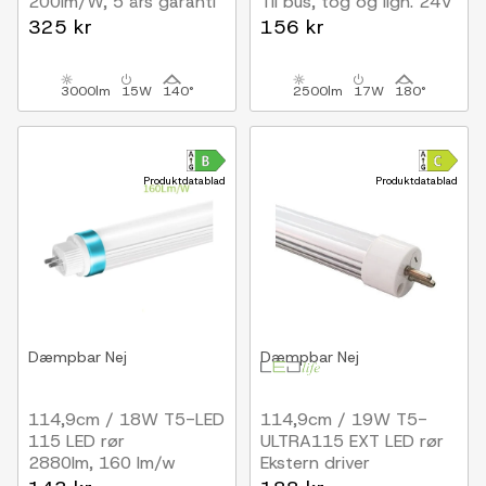
200lm/W, 5 års garanti
Til bus, tog og lign. 24V
systemer
325 kr
156 kr
3000lm
15W
140°
2500lm
17W
180°
Produktdatablad
Produktdatablad
Dæmpbar
Nej
Dæmpbar
Nej
114,9cm / 18W T5-LED
114,9cm / 19W T5-
115 LED rør
ULTRA115 EXT LED rør
2880lm, 160 lm/w
Ekstern driver