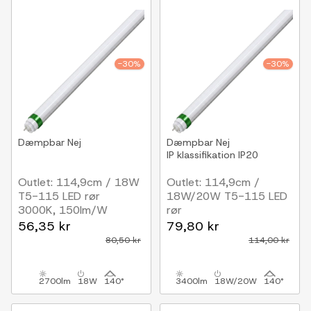
-30%
-30%
Dæmpbar
Nej
Dæmpbar
Nej
IP klassifikation
IP20
Outlet: 114,9cm / 18W
Outlet: 114,9cm /
T5-115 LED rør
18W/20W T5-115 LED
3000K, 150lm/W
rør
3300K, 170m/W
56,35 kr
79,80 kr
80,50 kr
114,00 kr
2700lm
18W
140°
3400lm
18W/20W
140°