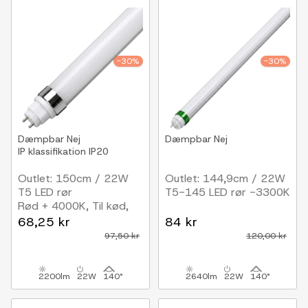
-30%
-30%
Dæmpbar
Nej
Dæmpbar
Nej
IP klassifikation
IP20
Outlet: 150cm / 22W
Outlet: 144,9cm / 22W
T5 LED rør
T5-145 LED rør -3300K
Rød + 4000K, Til kød,
RA95
68,25 kr
84 kr
97,50 kr
120,00 kr
2200lm
22W
140°
2640lm
22W
140°