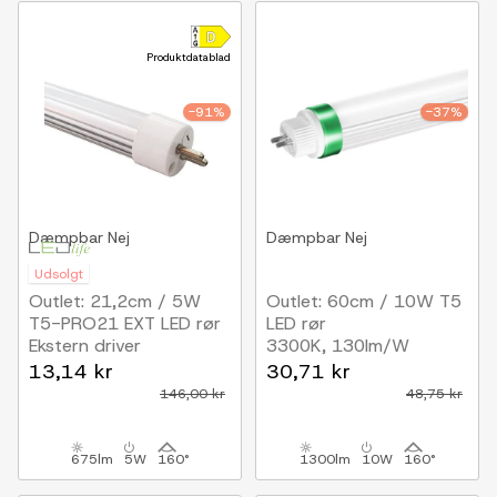
Produktdatablad
-91%
-37%
Dæmpbar
Nej
Dæmpbar
Nej
Udsolgt
Outlet: 21,2cm / 5W
Outlet: 60cm / 10W T5
T5-PRO21 EXT LED rør
LED rør
Ekstern driver
3300K, 130lm/W
13,14 kr
30,71 kr
146,00 kr
48,75 kr
675lm
5W
160°
1300lm
10W
160°