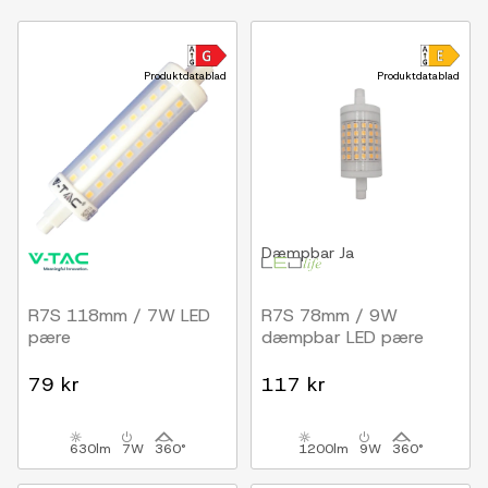
Produktdatablad
Produktdatablad
Dæmpbar
Ja
R7S 118mm / 7W LED
R7S 78mm / 9W
pære
dæmpbar LED pære
79 kr
117 kr
630lm
7W
360°
1200lm
9W
360°