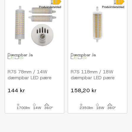
Produktdatablad
Produktdatablad
Dæmpbar
Ja
Dæmpbar
Ja
R7S 78mm / 14W
R7S 118mm / 18W
dæmpbar LED pære
dæmpbar LED pære
144 kr
158,20 kr
1700lm
14W
360°
2350lm
18W
360°